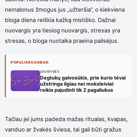
nemalonus žmogus jus „užteršia“, o kiekviena
bloga diena reiškia kažką mistiško. Dažnai
nuovargis yra tiesiog nuovargis, stresas yra
stresas, o bloga nuotaika praeina pailsėjus.
POPULIARU DABAR:
ĮDOMYBĖS
Degtukų galvosūkis, prie kurio tėvai
užstringa ilgiau nei moksleiviai:
reikia pajudinti tik 2 pagaliukus
Tačiau jei jums padeda mažas ritualas, kvapas,
vanduo ar žvakės šviesa, tai gali būti gražus