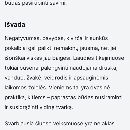
būdas pasirūpinti savimi.
Išvada
Negatyvumas, pavydas, kivirčai ir sunkūs
pokalbiai gali palikti nemalonų jausmą, net jei
išoriškai viskas jau baigėsi. Liaudies tikėjimuose
tokiai būsenai palengvinti naudojama druska,
vanduo, žvakė, veidrodis ir apsauginėmis
laikomos žolelės. Vieniems tai yra dvasinė
praktika, kitiems – paprastas būdas nusiraminti
ir susigrąžinti vidinę tvarką.
Svarbiausia šiuose veiksmuose yra ne aklas