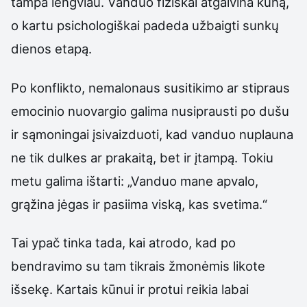
tampa lengviau. Vanduo fiziškai atgaivina kūną,
o kartu psichologiškai padeda užbaigti sunkų
dienos etapą.
Po konflikto, nemalonaus susitikimo ar stipraus
emocinio nuovargio galima nusiprausti po dušu
ir sąmoningai įsivaizduoti, kad vanduo nuplauna
ne tik dulkes ar prakaitą, bet ir įtampą. Tokiu
metu galima ištarti: „Vanduo mane apvalo,
grąžina jėgas ir pasiima viską, kas svetima.“
Tai ypač tinka tada, kai atrodo, kad po
bendravimo su tam tikrais žmonėmis likote
išsekę. Kartais kūnui ir protui reikia labai