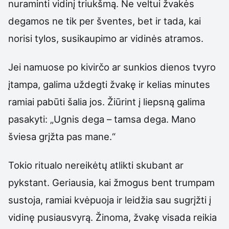
nuraminti vidinį triukšmą. Ne veltui žvakės
degamos ne tik per šventes, bet ir tada, kai
norisi tylos, susikaupimo ar vidinės atramos.
Jei namuose po kivirčo ar sunkios dienos tvyro
įtampa, galima uždegti žvakę ir kelias minutes
ramiai pabūti šalia jos. Žiūrint į liepsną galima
pasakyti: „Ugnis dega – tamsa dega. Mano
šviesa grįžta pas mane.“
Tokio ritualo nereikėtų atlikti skubant ar
pykstant. Geriausia, kai žmogus bent trumpam
sustoja, ramiai kvėpuoja ir leidžia sau sugrįžti į
vidinę pusiausvyrą. Žinoma, žvakę visada reikia