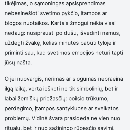
tikėjimas, o sąmoningas apsisprendimas
nebesinešioti svetimo pykčio, įtampos ar
blogos nuotaikos. Kartais žmogui reikia visai
nedaug: nusiprausti po dušu, išvėdinti namus,
uždegti žvakę, kelias minutes pabūti tyloje ir
priminti sau, kad svetimos emocijos neturi tapti
jūsų našta.
O jei nuovargis, nerimas ar slogumas nepraeina
ilgą laiką, verta ieškoti ne tik simbolinių, bet ir
labai žemiškų priežasčių: poilsio trūkumo,
perdegimo, įtampos santykiuose ar sveikatos
problemų. Vidinė švara prasideda ne vien nuo
ritualų, bet ir nuo sąžiningo rūpesčio savimi.