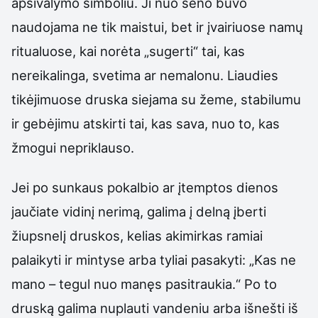
apsivalymo simboliu. Ji nuo seno buvo
naudojama ne tik maistui, bet ir įvairiuose namų
ritualuose, kai norėta „sugerti“ tai, kas
nereikalinga, svetima ar nemalonu. Liaudies
tikėjimuose druska siejama su žeme, stabilumu
ir gebėjimu atskirti tai, kas sava, nuo to, kas
žmogui nepriklauso.
Jei po sunkaus pokalbio ar įtemptos dienos
jaučiate vidinį nerimą, galima į delną įberti
žiupsnelį druskos, kelias akimirkas ramiai
palaikyti ir mintyse arba tyliai pasakyti: „Kas ne
mano – tegul nuo manęs pasitraukia.“ Po to
druską galima nuplauti vandeniu arba išnešti iš