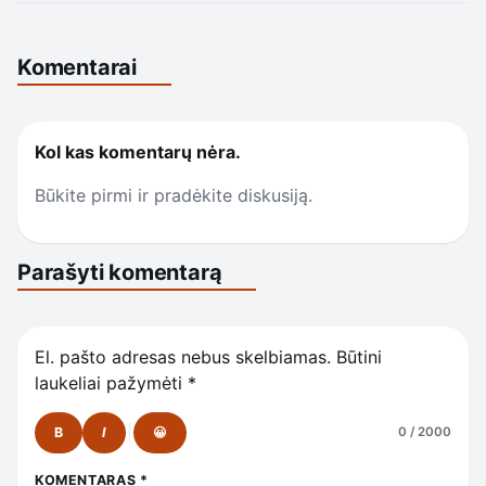
Komentarai
Kol kas komentarų nėra.
Būkite pirmi ir pradėkite diskusiją.
Parašyti komentarą
El. pašto adresas nebus skelbiamas.
Būtini
laukeliai pažymėti
*
B
I
😀
0 / 2000
KOMENTARAS
*