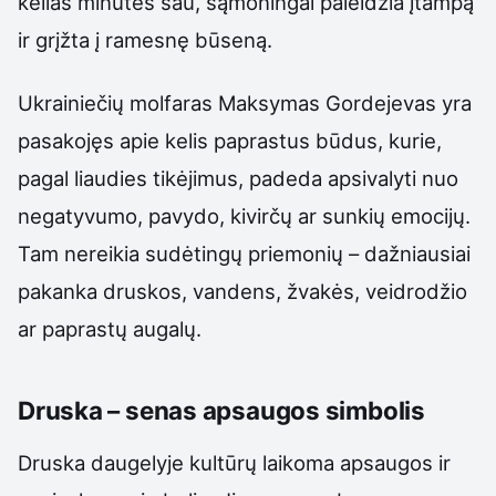
kelias minutes sau, sąmoningai paleidžia įtampą
ir grįžta į ramesnę būseną.
Ukrainiečių molfaras Maksymas Gordejevas yra
pasakojęs apie kelis paprastus būdus, kurie,
pagal liaudies tikėjimus, padeda apsivalyti nuo
negatyvumo, pavydo, kivirčų ar sunkių emocijų.
Tam nereikia sudėtingų priemonių – dažniausiai
pakanka druskos, vandens, žvakės, veidrodžio
ar paprastų augalų.
Druska – senas apsaugos simbolis
Druska daugelyje kultūrų laikoma apsaugos ir