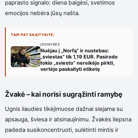
paprasto signalo: diena baigėsi, svetimos
emocijos nebėra jūsų našta.
TAIP PAT SKAITYKITE:
ĮDOMYBĖS
Nuėjau į „Norfą” ir nustebau:
„sviestas” tik 1,19 EUR. Pasirodo
tokio „sviesto” nereikėjo pirkti,
vertėjo paskaityti etiketę
Žvakė – kai norisi sugrąžinti ramybę
Ugnis liaudies tikėjimuose dažnai siejama su
apsauga, šviesa ir atsinaujinimu. Žvakės liepsna
padeda susikoncentruoti, sulėtinti mintis ir