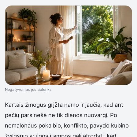
Negatyvumas jus aplenks
Kartais žmogus grįžta namo ir jaučia, kad ant
pečių parsinešė ne tik dienos nuovargį. Po
nemalonaus pokalbio, konflikto, pavydo kupino
žvilgsnio ar ilgos įtampos gali atrodyti, kad