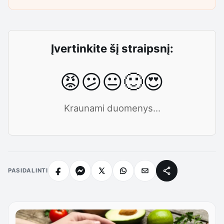
Įvertinkite šį straipsnį:
😡
😕
😐
🙂
😍
Kraunami duomenys...
PASIDALINTI