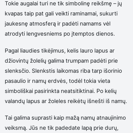
Tokie augalai turi ne tik simbolinę reikšmę – jų
kvapas taip pat gali veikti raminamai, sukurti
jaukesnę atmosferą ir padėti namams vėl
atrodyti lengvesniems po įtemptos dienos.
Pagal liaudies tikėjimus, kelis lauro lapus ar
džiovintų žolelių galima trumpam padėti prie
slenksčio. Slenkstis laikomas riba tarp išorinio
pasaulio ir namų erdvės, todėl tokia vieta
simboliškai pasirinkta neatsitiktinai. Po kelių
valandų lapus ar žoleles reikėtų išnešti iš namų.
Tai galima suprasti kaip mažą namų atnaujinimo
veiksmą. Jūs ne tik padedate lapą prie durų,