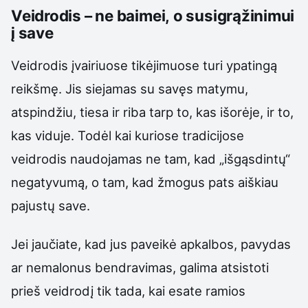
Veidrodis – ne baimei, o susigrąžinimui
į save
Veidrodis įvairiuose tikėjimuose turi ypatingą
reikšmę. Jis siejamas su savęs matymu,
atspindžiu, tiesa ir riba tarp to, kas išorėje, ir to,
kas viduje. Todėl kai kuriose tradicijose
veidrodis naudojamas ne tam, kad „išgąsdintų“
negatyvumą, o tam, kad žmogus pats aiškiau
pajustų save.
Jei jaučiate, kad jus paveikė apkalbos, pavydas
ar nemalonus bendravimas, galima atsistoti
prieš veidrodį tik tada, kai esate ramios