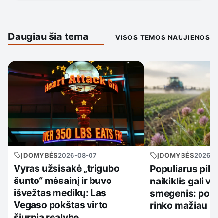
Daugiau šia tema
VISOS TEMOS NAUJIENOS
ĮDOMYBĖS
2026-08-07
ĮDOMYBĖS
2026-0
Vyras užsisakė „trigubo
Populiarus pikt
šunto“ mėsainį ir buvo
naikiklis gali ve
išvežtas medikų: Las
smegenis: po 3
Vegaso pokštas virto
rinko mažiau m
šiurpia realybe