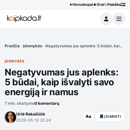
Horoskopai
Orai
Paieška
Meniu
Pradžia
Įdomybės
Negatyvumas jus aplenks: 5 būdai, kaip išva
ĮDOMYBĖS
Negatyvumas jus aplenks:
5 būdai, kaip išvalyti savo
energiją ir namus
7 min. skaitymo
0 komentarų
Urtė Rekašiūtė
Aa
ĮSIMINTI
2026-06-12 20:24