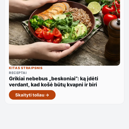
KITAS STRAIPSNIS
RECEPTAI
Grikiai nebebus „beskoniai”: ką įdėti
verdant, kad košė būtų kvapni ir biri
Skaityti toliau →