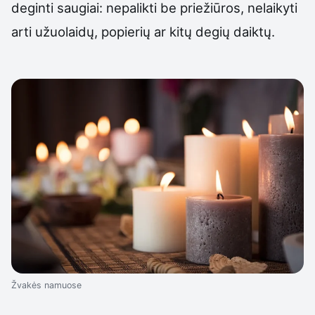
deginti saugiai: nepalikti be priežiūros, nelaikyti
arti užuolaidų, popierių ar kitų degių daiktų.
Žvakės namuose