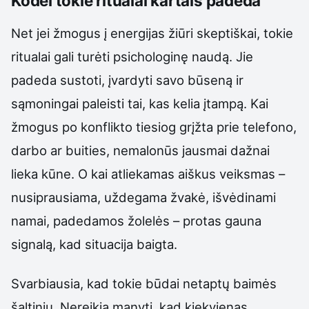
Kodėl tokie ritualai kartais padeda
Net jei žmogus į energijas žiūri skeptiškai, tokie
ritualai gali turėti psichologinę naudą. Jie
padeda sustoti, įvardyti savo būseną ir
sąmoningai paleisti tai, kas kelia įtampą. Kai
žmogus po konflikto tiesiog grįžta prie telefono,
darbo ar buities, nemalonūs jausmai dažnai
lieka kūne. O kai atliekamas aiškus veiksmas –
nusiprausiama, uždegama žvakė, išvėdinami
namai, padedamos žolelės – protas gauna
signalą, kad situacija baigta.
Svarbiausia, kad tokie būdai netaptų baimės
šaltiniu. Nereikia manyti, kad kiekvienas