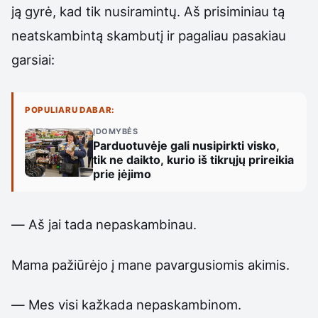
ją gyrė, kad tik nusiramintų. Aš prisiminiau tą
neatskambintą skambutį ir pagaliau pasakiau
garsiai:
POPULIARU DABAR:
ĮDOMYBĖS
Parduotuvėje gali nusipirkti visko,
tik ne daikto, kurio iš tikrųjų prireikia
prie įėjimo
— Aš jai tada nepaskambinau.
Mama pažiūrėjo į mane pavargusiomis akimis.
— Mes visi kažkada nepaskambinom.