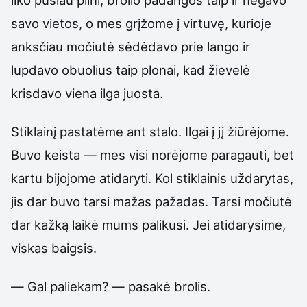
savo vietos, o mes grįžome į virtuvę, kurioje
anksčiau močiutė sėdėdavo prie lango ir
lupdavo obuolius taip plonai, kad žievelė
krisdavo viena ilga juosta.
Stiklainį pastatėme ant stalo. Ilgai į jį žiūrėjome.
Buvo keista — mes visi norėjome paragauti, bet
kartu bijojome atidaryti. Kol stiklainis uždarytas,
jis dar buvo tarsi mažas pažadas. Tarsi močiutė
dar kažką laikė mums palikusi. Jei atidarysime,
viskas baigsis.
— Gal paliekam? — pasakė brolis.