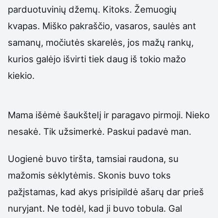
parduotuvinių džemų. Kitoks. Žemuogių
kvapas. Miško pakraščio, vasaros, saulės ant
samanų, močiutės skarelės, jos mažų rankų,
kurios galėjo išvirti tiek daug iš tokio mažo
kiekio.
Mama išėmė šaukštelį ir paragavo pirmoji. Nieko
nesakė. Tik užsimerkė. Paskui padavė man.
Uogienė buvo tiršta, tamsiai raudona, su
mažomis sėklytėmis. Skonis buvo toks
pažįstamas, kad akys prisipildė ašarų dar prieš
nuryjant. Ne todėl, kad ji buvo tobula. Gal