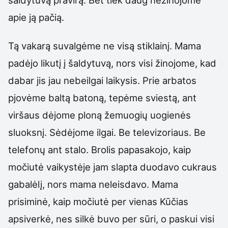
apie ją pačią.
Tą vakarą suvalgėme ne visą stiklainį. Mama
padėjo likutį į šaldytuvą, nors visi žinojome, kad
dabar jis jau nebeilgai laikysis. Prie arbatos
pjovėme baltą batoną, tepėme sviestą, ant
viršaus dėjome ploną žemuogių uogienės
sluoksnį. Sėdėjome ilgai. Be televizoriaus. Be
telefonų ant stalo. Brolis papasakojo, kaip
močiutė vaikystėje jam slapta duodavo cukraus
gabalėlį, nors mama neleisdavo. Mama
prisiminė, kaip močiutė per vienas Kūčias
apsiverkė, nes silkė buvo per sūri, o paskui visi