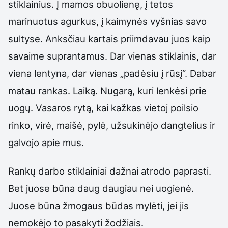
stiklainius. Į mamos obuolienę, į tetos
marinuotus agurkus, į kaimynės vyšnias savo
sultyse. Anksčiau kartais priimdavau juos kaip
savaime suprantamus. Dar vienas stiklainis, dar
viena lentyna, dar vienas „padėsiu į rūsį“. Dabar
matau rankas. Laiką. Nugarą, kuri lenkėsi prie
uogų. Vasaros rytą, kai kažkas vietoj poilsio
rinko, virė, maišė, pylė, užsukinėjo dangtelius ir
galvojo apie mus.
Rankų darbo stiklainiai dažnai atrodo paprasti.
Bet juose būna daug daugiau nei uogienė.
Juose būna žmogaus būdas mylėti, jei jis
nemokėjo to pasakyti žodžiais.