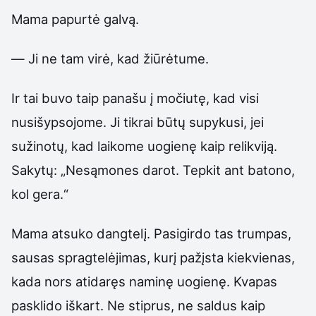
Mama papurtė galvą.
— Ji ne tam virė, kad žiūrėtume.
Ir tai buvo taip panašu į močiutę, kad visi
nusišypsojome. Ji tikrai būtų supykusi, jei
sužinotų, kad laikome uogienę kaip relikviją.
Sakytų: „Nesąmones darot. Tepkit ant batono,
kol gera.“
Mama atsuko dangtelį. Pasigirdo tas trumpas,
sausas spragtelėjimas, kurį pažįsta kiekvienas,
kada nors atidaręs naminę uogienę. Kvapas
pasklido iškart. Ne stiprus, ne saldus kaip