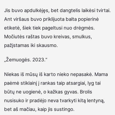
Jis buvo apdulkėjęs, bet dangtelis laikėsi tvirtai.
Ant viršaus buvo priklijuota balta popierinė
etiketė, šiek tiek pageltusi nuo drėgmės.
Močiutės raštas buvo kreivas, smulkus,
pažįstamas iki skausmo.
„Žemuogės. 2023.“
Niekas iš mūsų iš karto nieko nepasakė. Mama
paėmė stiklainį į rankas taip atsargiai, lyg tai
būtų ne uogienė, o kažkas gyvas. Brolis
nusisuko ir pradėjo neva tvarkyti kitą lentyną,
bet aš mačiau, kaip jis sustingo.