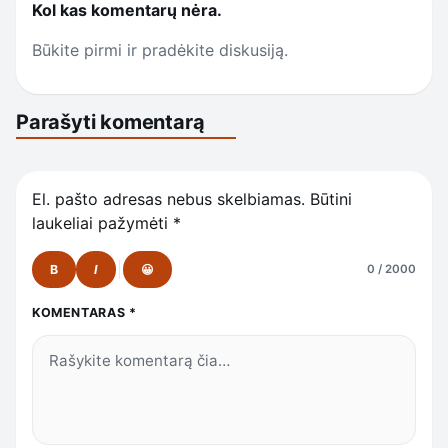
Kol kas komentarų nėra.
Būkite pirmi ir pradėkite diskusiją.
Parašyti komentarą
El. pašto adresas nebus skelbiamas.
Būtini
laukeliai pažymėti
*
B
I
😀
0 / 2000
KOMENTARAS
*