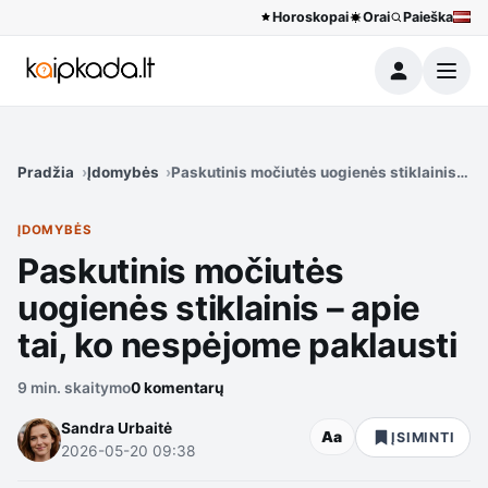
Horoskopai
Orai
Paieška
Meniu
Pradžia
Įdomybės
Paskutinis močiutės uogienės stiklainis – ap
ĮDOMYBĖS
Paskutinis močiutės
uogienės stiklainis – apie
tai, ko nespėjome paklausti
9 min. skaitymo
0 komentarų
Sandra Urbaitė
Aa
ĮSIMINTI
2026-05-20 09:38