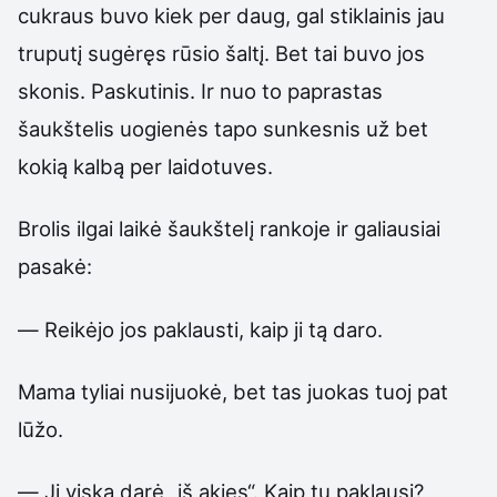
cukraus buvo kiek per daug, gal stiklainis jau
truputį sugėręs rūsio šaltį. Bet tai buvo jos
skonis. Paskutinis. Ir nuo to paprastas
šaukštelis uogienės tapo sunkesnis už bet
kokią kalbą per laidotuves.
Brolis ilgai laikė šaukštelį rankoje ir galiausiai
pasakė:
— Reikėjo jos paklausti, kaip ji tą daro.
Mama tyliai nusijuokė, bet tas juokas tuoj pat
lūžo.
— Ji viską darė „iš akies“. Kaip tu paklausi?