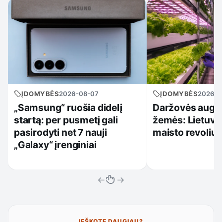
ĮDOMYBĖS
2026-08-07
ĮDOMYBĖS
2026-0
„Samsung“ ruošia didelį
Daržovės augs 
startą: per pusmetį gali
žemės: Lietuvoj
pasirodyti net 7 nauji
maisto revoliuc
„Galaxy“ įrenginiai
←
→
IEŠKOTE DAUGIAU?