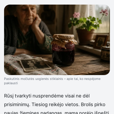
Paskutinis močiutės uogienės stiklainis – apie tai, ko nespėjome
paklausti
Rūsį tvarkyti nusprendėme visai ne dėl
prisiminimų. Tiesiog reikėjo vietos. Brolis pirko
naujas žiemines padangas, mama norėjo išnešti