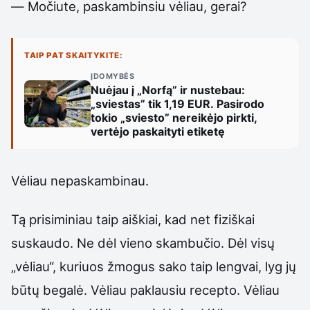
— Močiute, paskambinsiu vėliau, gerai?
TAIP PAT SKAITYKITE:
ĮDOMYBĖS
Nuėjau į „Norfą” ir nustebau:
„sviestas” tik 1,19 EUR. Pasirodo
tokio „sviesto” nereikėjo pirkti,
vertėjo paskaityti etiketę
Vėliau nepaskambinau.
Tą prisiminiau taip aiškiai, kad net fiziškai
suskaudo. Ne dėl vieno skambučio. Dėl visų
„vėliau“, kuriuos žmogus sako taip lengvai, lyg jų
būtų begalė. Vėliau paklausiu recepto. Vėliau