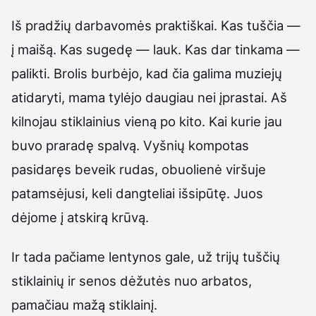
Iš pradžių darbavomės praktiškai. Kas tuščia —
į maišą. Kas sugedę — lauk. Kas dar tinkama —
palikti. Brolis burbėjo, kad čia galima muziejų
atidaryti, mama tylėjo daugiau nei įprastai. Aš
kilnojau stiklainius vieną po kito. Kai kurie jau
buvo praradę spalvą. Vyšnių kompotas
pasidaręs beveik rudas, obuolienė viršuje
patamsėjusi, keli dangteliai išsipūtę. Juos
dėjome į atskirą krūvą.
Ir tada pačiame lentynos gale, už trijų tuščių
stiklainių ir senos dėžutės nuo arbatos,
pamačiau mažą stiklainį.