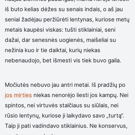
iš buto kelias dėžes su senais indais, o aš jau
seniai žadėjau peržiūrėti lentynas, kuriose metų
metais kaupėsi viskas: tušti stiklainiai, seni
dažai, dar senesnės uogienės, maišeliai su
nežinia kuo ir tie daiktai, kurių niekas
nebenaudojo, bet išmesti vis tiek buvo gaila.
Močiutės nebuvo jau antri metai. Iš pradžių po
jos mirties
niekas nenorėjo liesti jos kampų. Nei
spintos, nei virtuvės stalčiaus su siūlais, nei
rūsio lentynų, kuriose ji laikydavo savo „turtą“.
Taip ji pati vadindavo stiklainius. Ne konservus,