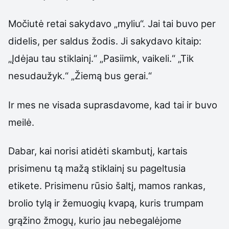
Močiutė retai sakydavo „myliu“. Jai tai buvo per
didelis, per saldus žodis. Ji sakydavo kitaip:
„Įdėjau tau stiklainį.“ „Pasiimk, vaikeli.“ „Tik
nesudaužyk.“ „Žiemą bus gerai.“
Ir mes ne visada suprasdavome, kad tai ir buvo
meilė.
Dabar, kai norisi atidėti skambutį, kartais
prisimenu tą mažą stiklainį su pageltusia
etikete. Prisimenu rūsio šaltį, mamos rankas,
brolio tylą ir žemuogių kvapą, kuris trumpam
grąžino žmogų, kurio jau nebegalėjome