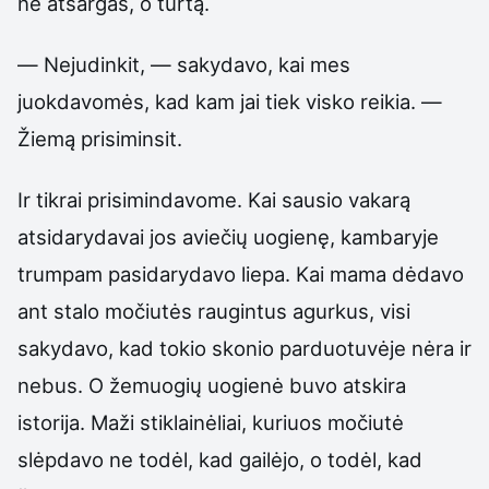
ne atsargas, o turtą.
— Nejudinkit, — sakydavo, kai mes
juokdavomės, kad kam jai tiek visko reikia. —
Žiemą prisiminsit.
Ir tikrai prisimindavome. Kai sausio vakarą
atsidarydavai jos aviečių uogienę, kambaryje
trumpam pasidarydavo liepa. Kai mama dėdavo
ant stalo močiutės raugintus agurkus, visi
sakydavo, kad tokio skonio parduotuvėje nėra ir
nebus. O žemuogių uogienė buvo atskira
istorija. Maži stiklainėliai, kuriuos močiutė
slėpdavo ne todėl, kad gailėjo, o todėl, kad