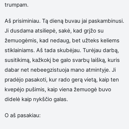
trumpam.
Aš prisiminiau. Tą dieną buvau jai paskambinusi.
Ji dusdama atsiliepė, sakė, kad grįžo su
žemuogėmis, kad nedaug, bet užteks keliems
stiklainiams. Aš tada skubėjau. Turėjau darbą,
susitikimą, kažkokį be galo svarbų laišką, kuris
dabar net nebeegzistuoja mano atmintyje. Ji
pradėjo pasakoti, kur rado gerą vietą, kaip ten
kvepėjo pušimis, kaip viena žemuogė buvo
didelė kaip nykščio galas.
O aš pasakiau: