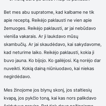
Bet mes abu supratome, kad kalbame ne tik
apie receptą. Reikėjo paklausti ne vien apie
žemuoges. Reikėjo paklausti, ar jai nebūdavo
vieniša vakarais. Ar ji laukdavo mūsų
skambučių. Ar jai skaudėdavo, kai sakydavome,
kad neturime laiko. Reikėjo paklausti, kokia ji
buvo jauna. Ko bijojo. Ko gailėjosi. Ką norėjo dar
nuveikti. Kokią dainą niūniuodavo, kai niekas
negirdėdavo.
Mes žinojome jos blynų skonį, jos staltiesių
kvapą, jos pykčio toną, kai kas nors palikdavo
šaldytuvą pravirą. Bet tiek daug nežinojome