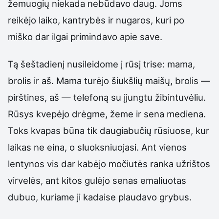
žemuogių niekada nebūdavo daug. Joms
reikėjo laiko, kantrybės ir nugaros, kuri po
miško dar ilgai primindavo apie save.
Tą šeštadienį nusileidome į rūsį trise: mama,
brolis ir aš. Mama turėjo šiukšlių maišų, brolis —
pirštines, aš — telefoną su įjungtu žibintuvėliu.
Rūsys kvepėjo drėgme, žeme ir sena mediena.
Toks kvapas būna tik daugiabučių rūsiuose, kur
laikas ne eina, o sluoksniuojasi. Ant vienos
lentynos vis dar kabėjo močiutės ranka užrištos
virvelės, ant kitos gulėjo senas emaliuotas
dubuo, kuriame ji kadaise plaudavo grybus.