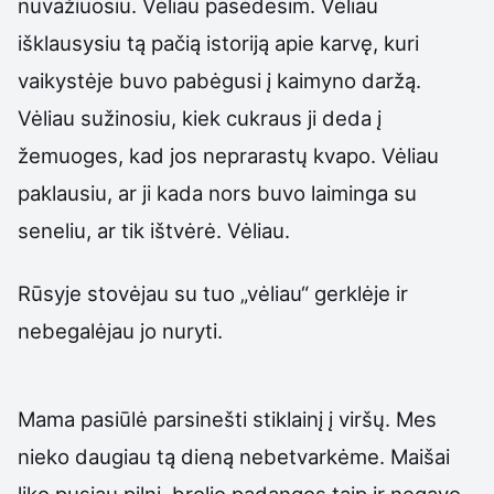
nuvažiuosiu. Vėliau pasėdėsim. Vėliau
išklausysiu tą pačią istoriją apie karvę, kuri
vaikystėje buvo pabėgusi į kaimyno daržą.
Vėliau sužinosiu, kiek cukraus ji deda į
žemuoges, kad jos neprarastų kvapo. Vėliau
paklausiu, ar ji kada nors buvo laiminga su
seneliu, ar tik ištvėrė. Vėliau.
Rūsyje stovėjau su tuo „vėliau“ gerklėje ir
nebegalėjau jo nuryti.
Mama pasiūlė parsinešti stiklainį į viršų. Mes
nieko daugiau tą dieną nebetvarkėme. Maišai
liko pusiau pilni, brolio padangos taip ir negavo