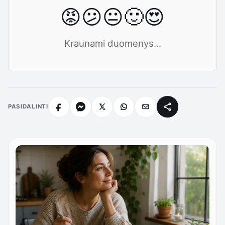
😡
😕
😐
🙂
😍
Kraunami duomenys...
PASIDALINTI