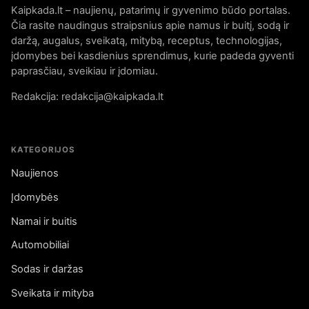
Kaipkada.lt – naujienų, patarimų ir gyvenimo būdo portalas.
Čia rasite naudingus straipsnius apie namus ir buitį, sodą ir
daržą, augalus, sveikatą, mitybą, receptus, technologijas,
įdomybes bei kasdienius sprendimus, kurie padeda gyventi
paprasčiau, sveikiau ir įdomiau.
Redakcija: redakcija@kaipkada.lt
KATEGORIJOS
Naujienos
Įdomybės
Namai ir buitis
Automobiliai
Sodas ir daržas
Sveikata ir mityba