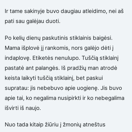
Ir tame sakinyje buvo daugiau atleidimo, nei aš
pati sau galėjau duoti.
Po kelių dienų paskutinis stiklainis baigėsi.
Mama išplovė jį rankomis, nors galėjo dėti į
indaplovę. Etiketės nenulupo. Tuščią stiklainį
pastatė ant palangės. Iš pradžių man atrodė
keista laikyti tuščią stiklainį, bet paskui
supratau: jis nebebuvo apie uogienę. Jis buvo
apie tai, ko negalima nusipirkti ir ko nebegalima
išvirti iš naujo.
Nuo tada kitaip žiūriu į žmonių atneštus