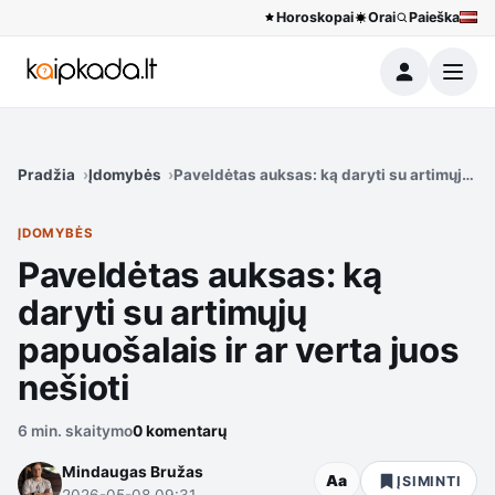
Horoskopai
Orai
Paieška
Meniu
Pradžia
Įdomybės
Paveldėtas auksas: ką daryti su artimųjų pap
ĮDOMYBĖS
Paveldėtas auksas: ką
daryti su artimųjų
papuošalais ir ar verta juos
nešioti
6 min. skaitymo
0 komentarų
Mindaugas Bružas
Aa
ĮSIMINTI
2026-05-08 09:31