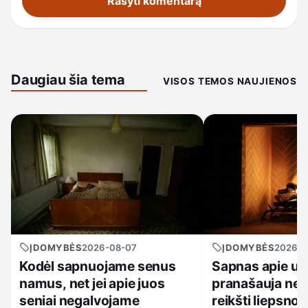
Daugiau šia tema
VISOS TEMOS NAUJIENOS
ĮDOMYBĖS
2026-08-07
ĮDOMYBĖS
2026-0
Kodėl sapnuojame senus
Sapnas apie ug
namus, net jei apie juos
pranašauja nela
seniai negalvojame
reikšti liepsnos