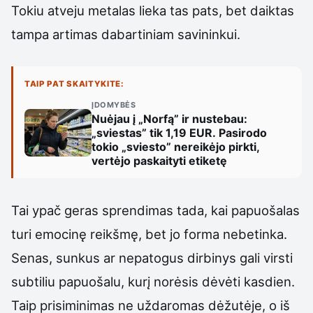
Tokiu atveju metalas lieka tas pats, bet daiktas
tampa artimas dabartiniam savininkui.
TAIP PAT SKAITYKITE:
ĮDOMYBĖS
Nuėjau į „Norfą” ir nustebau:
„sviestas” tik 1,19 EUR. Pasirodo
tokio „sviesto” nereikėjo pirkti,
vertėjo paskaityti etiketę
Tai ypač geras sprendimas tada, kai papuošalas
turi emocinę reikšmę, bet jo forma nebetinka.
Senas, sunkus ar nepatogus dirbinys gali virsti
subtiliu papuošalu, kurį norėsis dėvėti kasdien.
Taip prisiminimas ne uždaromas dėžutėje, o iš