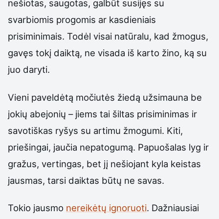
nešiotas, saugotas, galbūt susijęs su
svarbiomis progomis ar kasdieniais
prisiminimais. Todėl visai natūralu, kad žmogus,
gavęs tokį daiktą, ne visada iš karto žino, ką su
juo daryti.
Vieni paveldėtą močiutės žiedą užsimauna be
jokių abejonių – jiems tai šiltas prisiminimas ir
savotiškas ryšys su artimu žmogumi. Kiti,
priešingai, jaučia nepatogumą. Papuošalas lyg ir
gražus, vertingas, bet jį nešiojant kyla keistas
jausmas, tarsi daiktas būtų ne savas.
Tokio jausmo
nereikėtų ignoruoti
. Dažniausiai