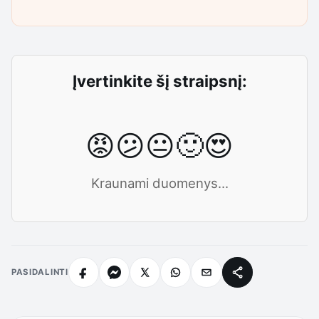
Įvertinkite šį straipsnį:
😡
😕
😐
🙂
😍
Kraunami duomenys...
PASIDALINTI