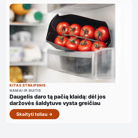
KITAS STRAIPSNIS
NAMAI IR BUITIS
Daugelis daro tą pačią klaidą: dėl jos
daržovės šaldytuve vysta greičiau
Skaityti toliau →