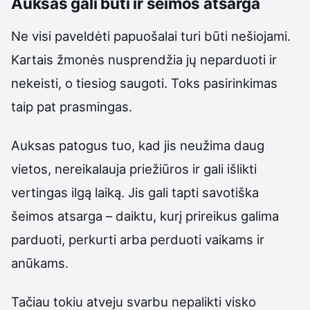
Auksas gali būti ir šeimos atsarga
Ne visi paveldėti papuošalai turi būti nešiojami.
Kartais žmonės nusprendžia jų neparduoti ir
nekeisti, o tiesiog saugoti. Toks pasirinkimas
taip pat prasmingas.
Auksas patogus tuo, kad jis neužima daug
vietos, nereikalauja priežiūros ir gali išlikti
vertingas ilgą laiką. Jis gali tapti savotiška
šeimos atsarga – daiktu, kurį prireikus galima
parduoti, perkurti arba perduoti vaikams ir
anūkams.
Tačiau tokiu atveju svarbu nepalikti visko