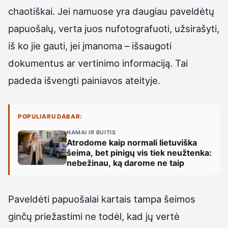
chaotiškai. Jei namuose yra daugiau paveldėtų
papuošalų, verta juos nufotografuoti, užsirašyti,
iš ko jie gauti, jei įmanoma – išsaugoti
dokumentus ar vertinimo informaciją. Tai
padeda išvengti painiavos ateityje.
POPULIARU DABAR:
NAMAI IR BUITIS
Atrodome kaip normali lietuviška
šeima, bet pinigų vis tiek neužtenka:
nebežinau, ką darome ne taip
Paveldėti papuošalai kartais tampa šeimos
ginčų priežastimi ne todėl, kad jų vertė