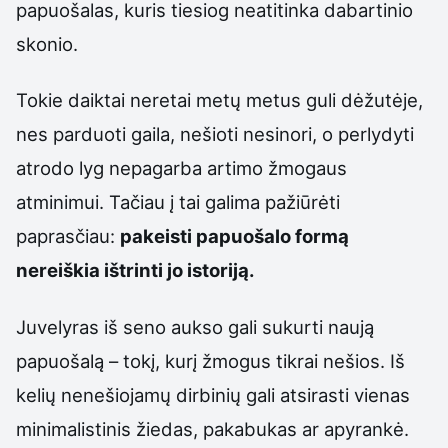
papuošalas, kuris tiesiog neatitinka dabartinio
skonio.
Tokie daiktai neretai metų metus guli dėžutėje,
nes parduoti gaila, nešioti nesinori, o perlydyti
atrodo lyg nepagarba artimo žmogaus
atminimui. Tačiau į tai galima pažiūrėti
paprasčiau:
pakeisti papuošalo formą
nereiškia ištrinti jo istoriją.
Juvelyras iš seno aukso gali sukurti naują
papuošalą – tokį, kurį žmogus tikrai nešios. Iš
kelių nenešiojamų dirbinių gali atsirasti vienas
minimalistinis žiedas, pakabukas ar apyrankė.