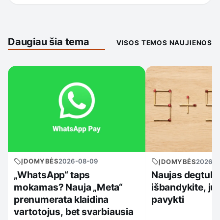
Daugiau šia tema
VISOS TEMOS NAUJIENOS
ĮDOMYBĖS
2026-08-09
ĮDOMYBĖS
2026-0
„WhatsApp“ taps
Naujas degtukų
mokamas? Nauja „Meta“
išbandykite, ju
prenumerata klaidina
pavykti
vartotojus, bet svarbiausia