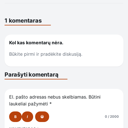
1 komentaras
Kol kas komentarų nėra.
Būkite pirmi ir pradėkite diskusiją.
Parašyti komentarą
El. pašto adresas nebus skelbiamas.
Būtini
laukeliai pažymėti
*
B
I
😀
0 / 2000