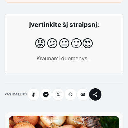
Įvertinkite šį straipsnį:
😡
😕
😐
🙂
😍
Kraunami duomenys...
PASIDALINTI