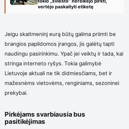
tokio „sviesto” nereikėjo pirkti,
vertėjo paskaityti etiketę
Jeigu skaitmeninį eurą būtų galima priimti be
brangios papildomos įrangos, jis galėtų tapti
naudingu pasirinkimu. Ypač jei veiktų ir tada, kai
stringa interneto ryšys. Tokia galimybė
Lietuvoje aktuali ne tik didmiesčiams, bet ir
mažesnėms vietovėms, renginiams, sezoninei
prekybai.
Pirkėjams svarbiausia bus
pasitikėjimas