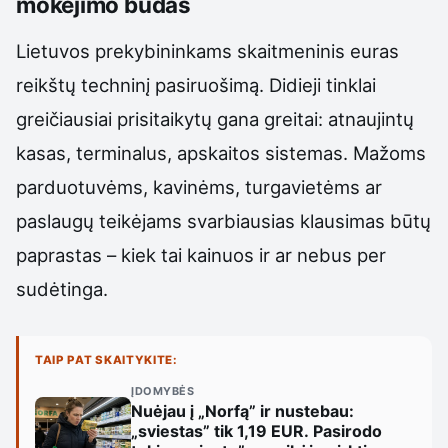
mokėjimo būdas
Lietuvos prekybininkams skaitmeninis euras
reikštų techninį pasiruošimą. Didieji tinklai
greičiausiai prisitaikytų gana greitai: atnaujintų
kasas, terminalus, apskaitos sistemas. Mažoms
parduotuvėms, kavinėms, turgavietėms ar
paslaugų teikėjams svarbiausias klausimas būtų
paprastas – kiek tai kainuos ir ar nebus per
sudėtinga.
TAIP PAT SKAITYKITE:
ĮDOMYBĖS
Nuėjau į „Norfą” ir nustebau:
„sviestas” tik 1,19 EUR. Pasirodo