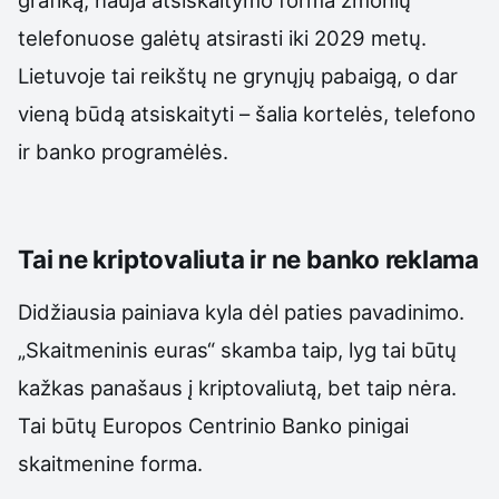
grafiką, nauja atsiskaitymo forma žmonių
telefonuose galėtų atsirasti iki 2029 metų.
Lietuvoje tai reikštų ne grynųjų pabaigą, o dar
vieną būdą atsiskaityti – šalia kortelės, telefono
ir banko programėlės.
Tai ne kriptovaliuta ir ne banko reklama
Didžiausia painiava kyla dėl paties pavadinimo.
„Skaitmeninis euras“ skamba taip, lyg tai būtų
kažkas panašaus į kriptovaliutą, bet taip nėra.
Tai būtų Europos Centrinio Banko pinigai
skaitmenine forma.