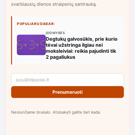
svarbiausių dienos straipsnių santrauką.
POPULIARU DABAR:
ĮDOMYBĖS
Degtukų galvosūkis, prie kurio
tėvai užstringa ilgiau nei
moksleiviai: reikia pajudinti tik
2 pagaliukus
Prenumeruoti
Nesiunčiame brukalo. Atsisakyti galite bet kada.