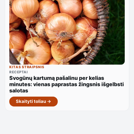
KITAS STRAIPSNIS
RECEPTAI
Svogūnų kartumą pašalinu per kelias
minutes: vienas paprastas žingsnis išgelbsti
salotas
Skaityti toliau →