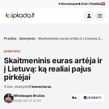
Horoskopai
Orai
Paieška
Meniu
Pradžia
Įdomybės
Skaitmeninis euras artėja ir į Lietuvą: ką rea
ĮDOMYBĖS
Skaitmeninis euras artėja ir
į Lietuvą: ką realiai pajus
pirkėjai
3 min. skaitymo
1 komentaras
Mindaugas Bružas
Aa
ĮSIMINTI
2026-05-11 21:31