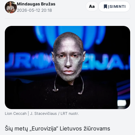
Mindaugas Bružas
Aa
ĮSIMINTI
2026-05-12 20:18
Lion Ceccah | J. Stacevičiaus / LRT nuotr.
Šių metų „Eurovizija“ Lietuvos žiūrovams