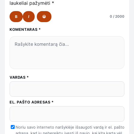
laukeliai pažymėti
*
B
I
😀
0 / 2000
KOMENTARAS
*
VARDAS
*
EL. PAŠTO ADRESAS
*
Noriu savo interneto naršyklėje išsaugoti vardą ir el. pašto
adresą, kad jų nebereiktų įvesti iš naujo, kai kitą kartą vėl