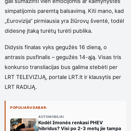
gali sumažinti vien emocijomis ar kaimynystės
simpatijomis paremtą balsavimą. Kiti mano, kad
„Eurovizija“ pirmiausia yra žiūrovų šventė, todėl
didesnę įtaką turėtų turėti publika.
Didysis finalas vyks gegužės 16 dieną, o
antrasis pusfinalis – gegužės 14-ąją. Visas tris
konkurso transliacijas bus galima stebėti per
LRT TELEVIZIJĄ, portale LRT.lt ir klausytis per
LRT RADIJĄ.
POPULIARU DABAR:
AUTOMOBILIAI
Kodėl žmonės renkasi PHEV
hibridus? Visi po 2-3 metų jie tampa