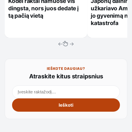
Kodėl raktai namuose vis
Japonų dainini
dingsta, nors juos dedate į
užkariavo Amer
tą pačią vietą
jo gyvenimą nu
katastrofa
←
→
IEŠKOTE DAUGIAU?
Atraskite kitus straipsnius
Ieškoti straipsnių
Ieškoti