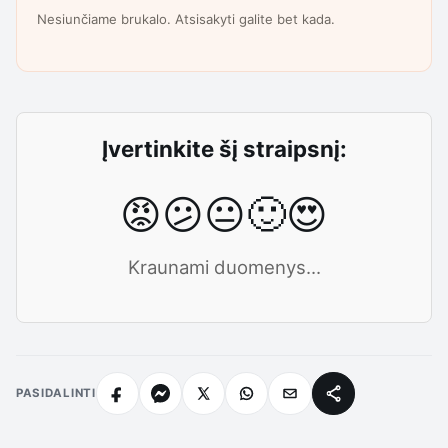
Nesiunčiame brukalo. Atsisakyti galite bet kada.
Įvertinkite šį straipsnį:
😡
😕
😐
🙂
😍
Kraunami duomenys...
PASIDALINTI