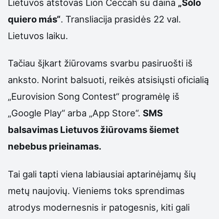
Lietuvos atstovas Lion Ceccah su daina
„Sólo
quiero más“
. Transliacija prasidės 22 val.
Lietuvos laiku.
Tačiau šįkart žiūrovams svarbu pasiruošti iš
anksto. Norint balsuoti, reikės atsisiųsti oficialią
„Eurovision Song Contest“ programėlę iš
„Google Play“ arba „App Store“.
SMS
balsavimas Lietuvos žiūrovams šiemet
nebebus prieinamas.
Tai gali tapti viena labiausiai aptarinėjamų šių
metų naujovių. Vieniems toks sprendimas
atrodys modernesnis ir patogesnis, kiti gali