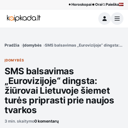
Horoskopai
Orai
Paieška
Meniu
Pradžia
Įdomybės
SMS balsavimas „Eurovizijoje“ dingsta: žiūr
ĮDOMYBĖS
SMS balsavimas
„Eurovizijoje“ dingsta:
žiūrovai Lietuvoje šiemet
turės priprasti prie naujos
tvarkos
3 min. skaitymo
0 komentarų