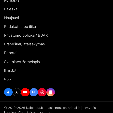
Kontaktai
Paieška
Naujausi
Redakcijos politika
Privatumo politika / BDAR
Pranešimų atsisakymas
Robotai
Svetainės žemėlapis
llms.txt
RSS
© 2019–2026 Kaipkada.lt – naujienos, patarimai ir įdomybės
kasdien. Visos teisės saugomos.