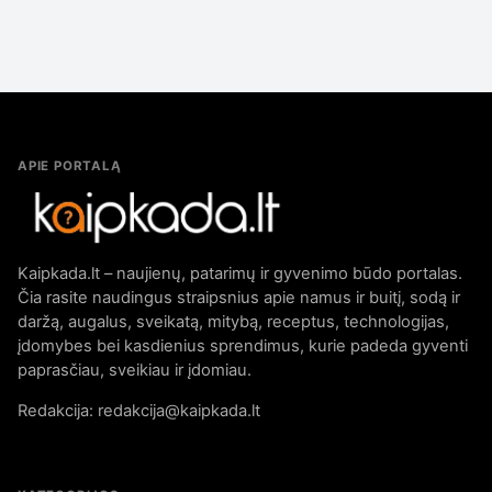
APIE PORTALĄ
Kaipkada.lt – naujienų, patarimų ir gyvenimo būdo portalas.
Čia rasite naudingus straipsnius apie namus ir buitį, sodą ir
daržą, augalus, sveikatą, mitybą, receptus, technologijas,
įdomybes bei kasdienius sprendimus, kurie padeda gyventi
paprasčiau, sveikiau ir įdomiau.
Redakcija: redakcija@kaipkada.lt