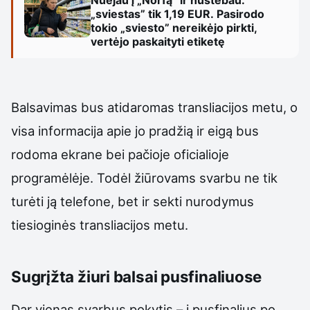
Nuėjau į „Norfą” ir nustebau:
„sviestas” tik 1,19 EUR. Pasirodo
tokio „sviesto” nereikėjo pirkti,
vertėjo paskaityti etiketę
Balsavimas bus atidaromas transliacijos metu, o
visa informacija apie jo pradžią ir eigą bus
rodoma ekrane bei pačioje oficialioje
programėlėje. Todėl žiūrovams svarbu ne tik
turėti ją telefone, bet ir sekti nurodymus
tiesioginės transliacijos metu.
Sugrįžta žiuri balsai pusfinaliuose
Dar vienas svarbus pokytis – į pusfinalius po