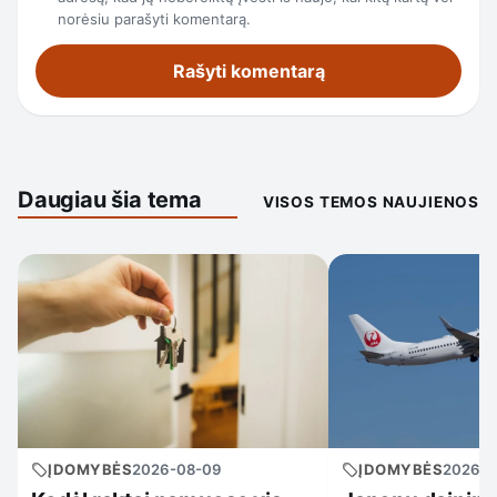
norėsiu parašyti komentarą.
Daugiau šia tema
VISOS TEMOS NAUJIENOS
ĮDOMYBĖS
2026-08-09
ĮDOMYBĖS
2026-0