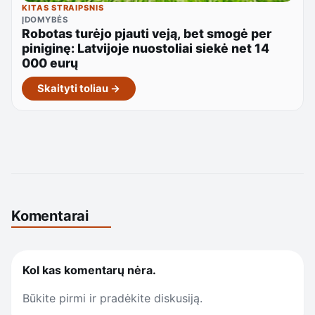
KITAS STRAIPSNIS
ĮDOMYBĖS
Robotas turėjo pjauti veją, bet smogė per
piniginę: Latvijoje nuostoliai siekė net 14
000 eurų
Skaityti toliau →
Komentarai
Kol kas komentarų nėra.
Būkite pirmi ir pradėkite diskusiją.