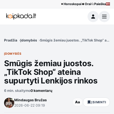
Horoskopai
Orai
Paieška
Meniu
Pradžia
Įdomybės
Smūgis žemiau juostos. „TikTok Shop“ ateina
ĮDOMYBĖS
Smūgis žemiau juostos.
„TikTok Shop“ ateina
supurtyti Lenkijos rinkos
6 min. skaitymo
0 komentarų
Mindaugas Bružas
Aa
ĮSIMINTI
2026-06-22 09:19