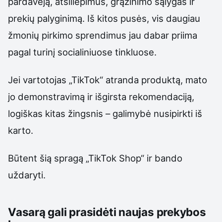
pardavėją, atsiliepimus, grąžinimo sąlygas ir
prekių palyginimą. Iš kitos pusės, vis daugiau
žmonių pirkimo sprendimus jau dabar priima
pagal turinį socialiniuose tinkluose.
Jei vartotojas „TikTok“ atranda produktą, mato
jo demonstravimą ir išgirsta rekomendaciją,
logiškas kitas žingsnis – galimybė nusipirkti iš
karto.
Būtent šią spragą „TikTok Shop“ ir bando
uždaryti.
Vasarą gali prasidėti naujas prekybos