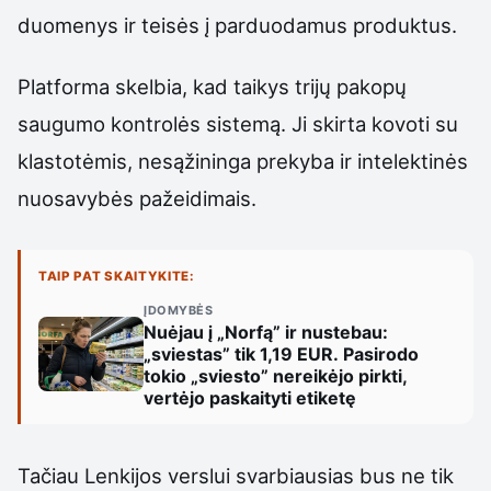
duomenys ir teisės į parduodamus produktus.
Platforma skelbia, kad taikys trijų pakopų
saugumo kontrolės sistemą. Ji skirta kovoti su
klastotėmis, nesąžininga prekyba ir intelektinės
nuosavybės pažeidimais.
TAIP PAT SKAITYKITE:
ĮDOMYBĖS
Nuėjau į „Norfą” ir nustebau:
„sviestas” tik 1,19 EUR. Pasirodo
tokio „sviesto” nereikėjo pirkti,
vertėjo paskaityti etiketę
Tačiau Lenkijos verslui svarbiausias bus ne tik