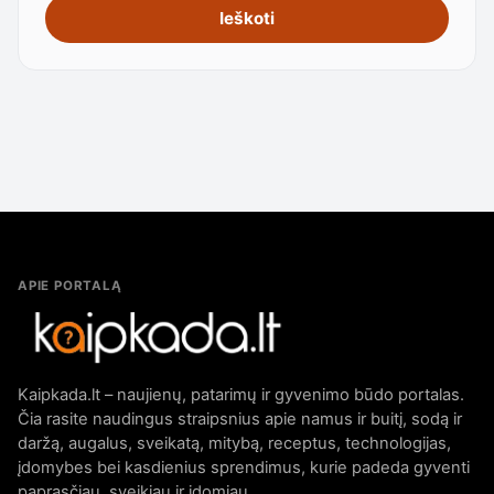
Ieškoti
APIE PORTALĄ
Kaipkada.lt – naujienų, patarimų ir gyvenimo būdo portalas.
Čia rasite naudingus straipsnius apie namus ir buitį, sodą ir
daržą, augalus, sveikatą, mitybą, receptus, technologijas,
įdomybes bei kasdienius sprendimus, kurie padeda gyventi
paprasčiau, sveikiau ir įdomiau.