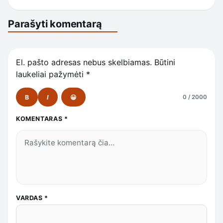
Parašyti komentarą
El. pašto adresas nebus skelbiamas.
Būtini
laukeliai pažymėti
*
B
I
😀
0 / 2000
KOMENTARAS
*
VARDAS
*