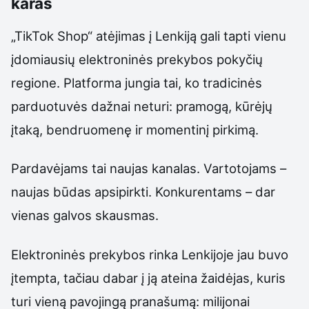
karas
„TikTok Shop“ atėjimas į Lenkiją gali tapti vienu
įdomiausių elektroninės prekybos pokyčių
regione. Platforma jungia tai, ko tradicinės
parduotuvės dažnai neturi: pramogą, kūrėjų
įtaką, bendruomenę ir momentinį pirkimą.
Pardavėjams tai naujas kanalas. Vartotojams –
naujas būdas apsipirkti. Konkurentams – dar
vienas galvos skausmas.
Elektroninės prekybos rinka Lenkijoje jau buvo
įtempta, tačiau dabar į ją ateina žaidėjas, kuris
turi vieną pavojingą pranašumą: milijonai