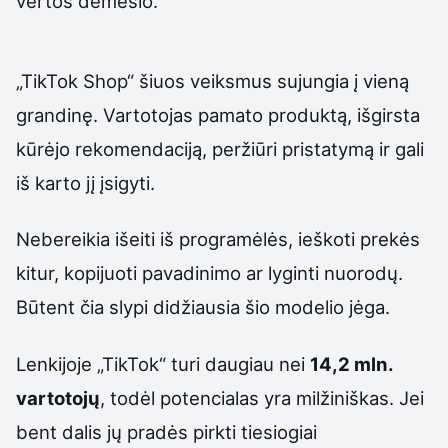
vertos dėmesio.
„TikTok Shop“ šiuos veiksmus sujungia į vieną
grandinę. Vartotojas pamato produktą, išgirsta
kūrėjo rekomendaciją, peržiūri pristatymą ir gali
iš karto jį įsigyti.
Nebereikia išeiti iš programėlės, ieškoti prekės
kitur, kopijuoti pavadinimo ar lyginti nuorodų.
Būtent čia slypi didžiausia šio modelio jėga.
Lenkijoje „TikTok“ turi daugiau nei
14,2 mln.
vartotojų
, todėl potencialas yra milžiniškas. Jei
bent dalis jų pradės pirkti tiesiogiai