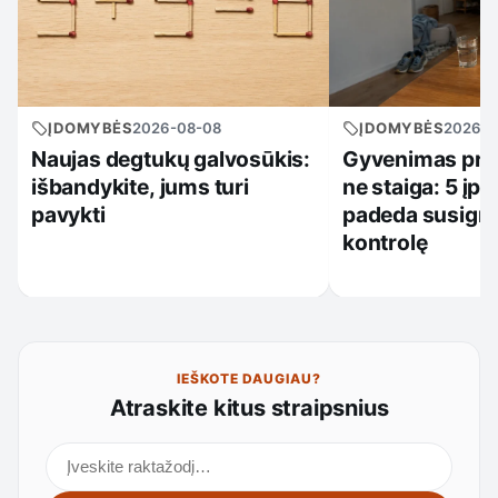
ĮDOMYBĖS
2026-08-08
ĮDOMYBĖS
2026-0
Naujas degtukų galvosūkis:
Gyvenimas prad
išbandykite, jums turi
ne staiga: 5 įpr
pavykti
padeda susigrą
kontrolę
IEŠKOTE DAUGIAU?
Atraskite kitus straipsnius
Ieškoti straipsnių