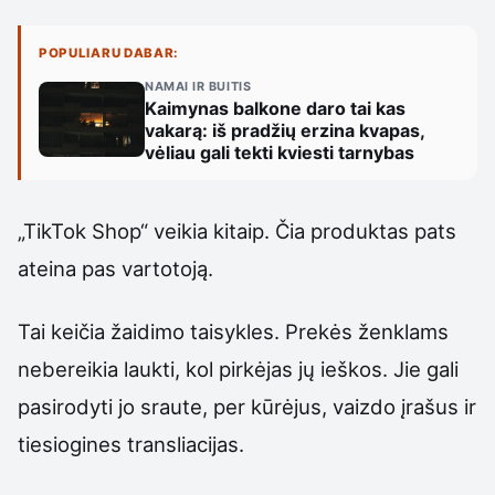
POPULIARU DABAR:
NAMAI IR BUITIS
Kaimynas balkone daro tai kas
vakarą: iš pradžių erzina kvapas,
vėliau gali tekti kviesti tarnybas
„TikTok Shop“ veikia kitaip. Čia produktas pats
ateina pas vartotoją.
Tai keičia žaidimo taisykles. Prekės ženklams
nebereikia laukti, kol pirkėjas jų ieškos. Jie gali
pasirodyti jo sraute, per kūrėjus, vaizdo įrašus ir
tiesiogines transliacijas.