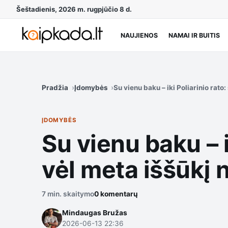
Šeštadienis, 2026 m. rugpjūčio 8 d.
NAUJIENOS
NAMAI IR BUITIS
Pradžia
Įdomybės
Su vienu baku – iki Poliarinio ra
ĮDOMYBĖS
Su vienu baku – 
vėl meta iššūk
7 min. skaitymo
0 komentarų
Mindaugas Bružas
2026-06-13 22:36