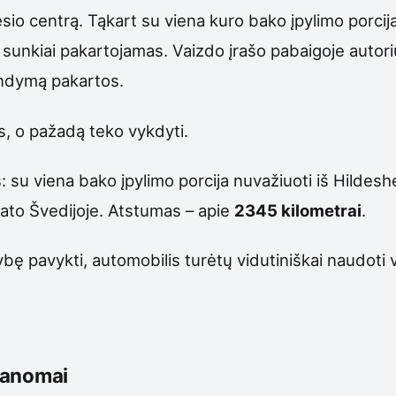
sio centrą. Tąkart su viena kuro bako įpylimo porci
ė sunkiai pakartojamas. Vaizdo įrašo pabaigoje autor
andymą pakartos.
as, o pažadą teko vykdyti.
s: su viena bako įpylimo porcija nuvažiuoti iš Hildes
o rato Švedijoje. Atstumas – apie
2345 kilometrai
.
bę pavykti, automobilis turėtų vidutiniškai naudoti 
manomai