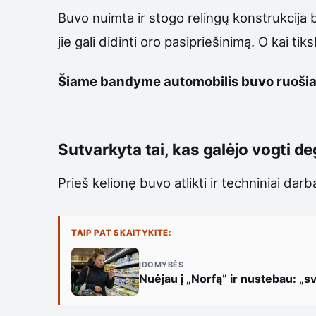
Buvo nuimta ir stogo relingų konstrukcija
jie gali didinti oro pasipriešinimą. O kai t
Šiame bandyme automobilis buvo ruošia
Sutvarkyta tai, kas galėjo vogti d
Prieš kelionę buvo atlikti ir techniniai darb
TAIP PAT SKAITYKITE:
ĮDOMYBĖS
Nuėjau į „Norfą” ir nustebau: „sv