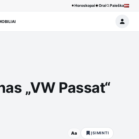
Horoskopai
Orai
Paieška
OBILIAI
senas „VW Passat“
Aa
ĮSIMINTI