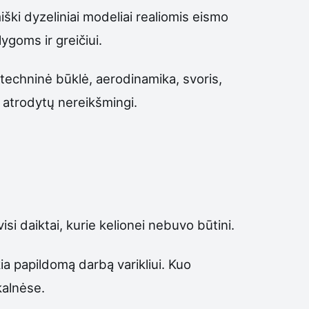
iški dyzeliniai modeliai realiomis eismo
ygoms ir greičiui.
techninė būklė, aerodinamika, svoris,
t atrodytų nereikšmingi.
si daiktai, kurie kelionei nebuvo būtini.
ia papildomą darbą varikliui. Kuo
kalnėse.