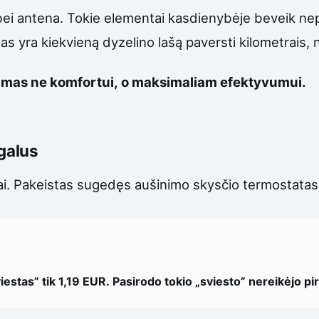
 bei antena. Tokie elementai kasdienybėje beveik nep
ikslas yra kiekvieną dyzelino lašą paversti kilometrai
mas ne komfortui, o maksimaliam efektyvumui.
egalus
ai. Pakeistas sugedęs aušinimo skysčio termostatas, oro
iestas” tik 1,19 EUR. Pasirodo tokio „sviesto” nereikėjo pirk