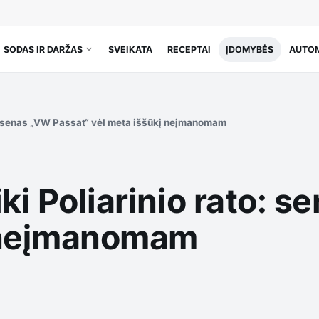
SODAS IR DARŽAS
SVEIKATA
RECEPTAI
ĮDOMYBĖS
AUTOM
to: senas „VW Passat“ vėl meta iššūkį neįmanomam
iki Poliarinio rato: 
į neįmanomam