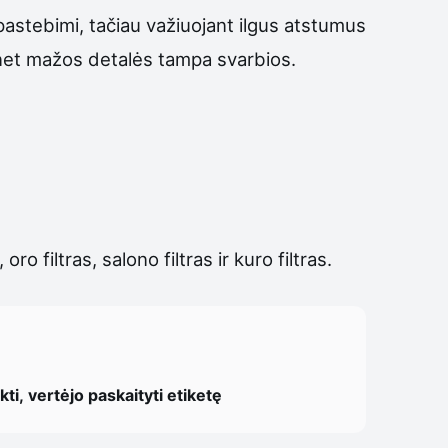
astebimi, tačiau važiuojant ilgus atstumus
s, net mažos detalės tampa svarbios.
 filtras, salono filtras ir kuro filtras.
ti, vertėjo paskaityti etiketę