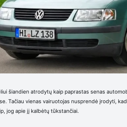
ui šiandien atrodytų kaip paprastas senas automob
uose. Tačiau vienas vairuotojas nusprendė įrodyti, 
p, jog apie jį kalbėtų tūkstančiai.