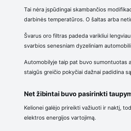
Tai nėra įspūdingai skambančios modifikacij
darbinės temperatūros. O šaltas arba netink
Švarus oro filtras padeda varikliui lengviau
svarbios senesniam dyzeliniam automobiliui
Automobilyje taip pat buvo sumontuotas aut
staigūs greičio pokyčiai dažnai padidina 
Net žibintai buvo pasirinkti taupy
Kelionei galėjo prireikti važiuoti ir naktį,
elektros energijos vartojimą.