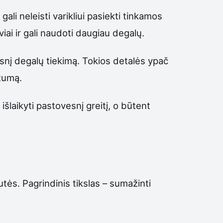
li neleisti varikliui pasiekti tinkamos
iai ir gali naudoti daugiau degalų.
lesnį degalų tiekimą. Tokios detalės ypač
rtumą.
šlaikyti pastovesnį greitį, o būtent
utės. Pagrindinis tikslas – sumažinti