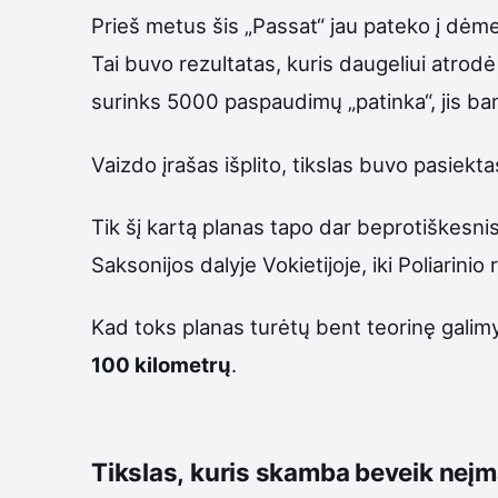
Prieš metus šis „Passat“ jau pateko į dėme
Tai buvo rezultatas, kuris daugeliui atrod
surinks 5000 paspaudimų „patinka“, jis b
Vaizdo įrašas išplito, tikslas buvo pasiekt
Tik šį kartą planas tapo dar beprotiškesni
Saksonijos dalyje Vokietijoje, iki Poliarini
Kad toks planas turėtų bent teorinę galimy
100 kilometrų
.
Tikslas, kuris skamba beveik neį