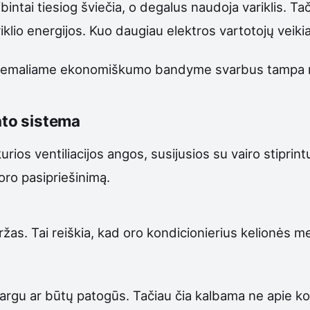
 žibintai tiesiog šviečia, o degalus naudoja variklis. 
ariklio energijos. Kuo daugiau elektros vartotojų veik
ekstremaliame ekonomiškumo bandyme svarbus tampa 
ato sistema
urios ventiliacijos angos, susijusios su vairo stiprin
oro pasipriešinimą.
žas. Tai reiškia, kad oro kondicionierius kelionės 
rgu ar būtų patogūs. Tačiau čia kalbama ne apie ko