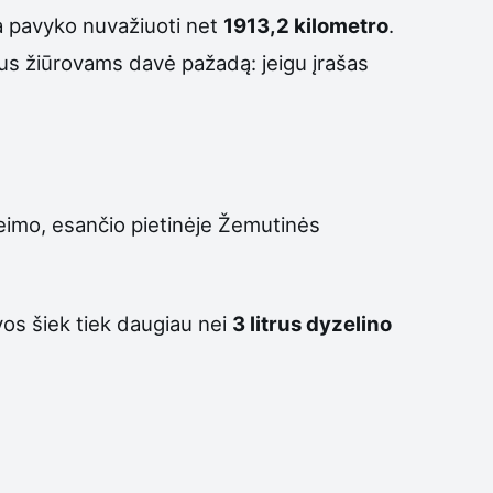
ja pavyko nuvažiuoti net
1913,2 kilometro
.
ius žiūrovams davė pažadą: jeigu įrašas
heimo, esančio pietinėje Žemutinės
vos šiek tiek daugiau nei
3 litrus dyzelino