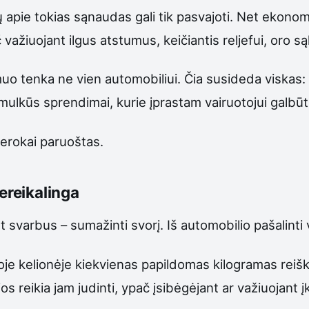
ų apie tokias sąnaudas gali tik pasvajoti. Net ekonom
žiuojant ilgus atstumus, keičiantis reljefui, oro sąl
 tenka ne vien automobiliui. Čia susideda viskas: 
 smulkūs sprendimai, kurie įprastam vairuotojui galbū
gerokai paruoštas.
ereikalinga
svarbus – sumažinti svorį. Iš automobilio pašalinti vi
goje kelionėje kiekvienas papildomas kilogramas reišk
s reikia jam judinti, ypač įsibėgėjant ar važiuojant į