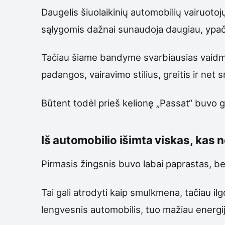
Daugelis šiuolaikinių automobilių vairuotoj
sąlygomis dažnai sunaudoja daugiau, ypač va
Tačiau šiame bandyme svarbiausias vaidmuo
padangos, vairavimo stilius, greitis ir net
Būtent todėl prieš kelionę „Passat“ buvo 
Iš automobilio išimta viskas, kas n
Pirmasis žingsnis buvo labai paprastas, bet 
Tai gali atrodyti kaip smulkmena, tačiau il
lengvesnis automobilis, tuo mažiau energijo