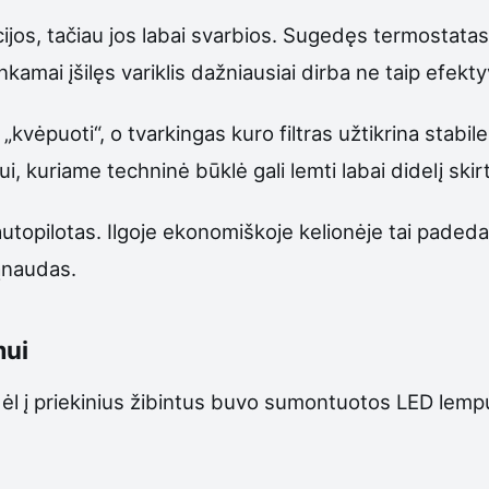
os, tačiau jos labai svarbios. Sugedęs termostatas ga
amai įšilęs variklis dažniausiai dirba ne taip efektyv
 „kvėpuoti“, o tvarkingas kuro filtras užtikrina stabi
, kuriame techninė būklė gali lemti labai didelį ski
opilotas. Ilgoje ekonomiškoje kelionėje tai padeda i
sąnaudas.
mui
 todėl į priekinius žibintus buvo sumontuotos LED lemp