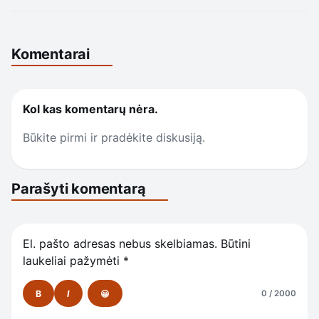
Komentarai
Kol kas komentarų nėra.
Būkite pirmi ir pradėkite diskusiją.
Parašyti komentarą
El. pašto adresas nebus skelbiamas.
Būtini
laukeliai pažymėti
*
B
I
😀
0 / 2000