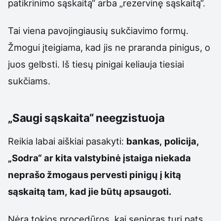
patikrinimo sąskaitą“ arba „rezervinę sąskaitą“.
Tai viena pavojingiausių sukčiavimo formų.
Žmogui įteigiama, kad jis ne praranda pinigus, o
juos gelbsti. Iš tiesų pinigai keliauja tiesiai
sukčiams.
„Saugi sąskaita“ neegzistuoja
Reikia labai aiškiai pasakyti:
bankas, policija,
„Sodra“ ar kita valstybinė įstaiga niekada
neprašo žmogaus pervesti pinigų į kitą
sąskaitą tam, kad jie būtų apsaugoti.
Nėra tokios procedūros, kai senjoras turi pats