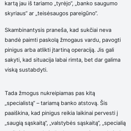
kartą jau iš tariamo „tyrėjo“, „banko saugumo
skyriaus“ ar „teisėsaugos pareigūno“.
Skambinantysis praneša, kad sukčiai neva
bandė paimti paskolą žmogaus vardu, pavogti
pinigus arba atlikti įtartiną operaciją. Jis gali
sakyti, kad situacija labai rimta, bet dar galima
viską sustabdyti.
Tada žmogus nukreipiamas pas kitą
„specialistą“ – tariamą banko atstovą. Šis
paaiškina, kad pinigus reikia laikinai pervesti į
„saugią sąskaitą“, „valstybės sąskaitą“, „specialią