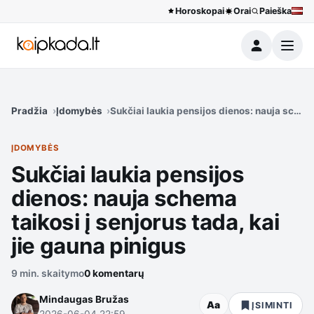
Horoskopai
Orai
Paieška
Meniu
Pradžia
Įdomybės
Sukčiai laukia pensijos dienos: nauja schema
ĮDOMYBĖS
Sukčiai laukia pensijos
dienos: nauja schema
taikosi į senjorus tada, kai
jie gauna pinigus
9 min. skaitymo
0 komentarų
Mindaugas Bružas
Aa
ĮSIMINTI
2026-06-04 22:59