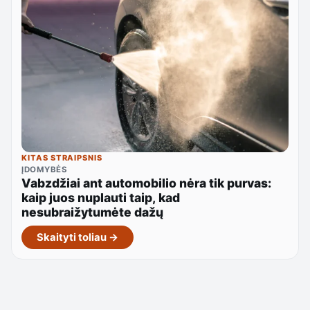
KITAS STRAIPSNIS
ĮDOMYBĖS
Vabzdžiai ant automobilio nėra tik purvas:
kaip juos nuplauti taip, kad
nesubraižytumėte dažų
Skaityti toliau →