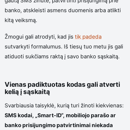
gautą SMS žinute, patvirtinti prisijungimą prie
banko, atskleisti asmens duomenis arba atlikti
kitą veiksmą.
Žmogui gali atrodyti, kad jis
tik padeda
sutvarkyti formalumus. Iš tiesų tuo metu jis gali
atiduoti sukčiams raktą į savo banko sąskaitą.
Vienas padiktuotas kodas gali atverti
kelią į sąskaitą
Svarbiausia taisyklė, kurią turi žinoti kiekvienas:
SMS kodai, „Smart-ID“, mobiliojo parašo ar
banko prisijungimo patvirtinimai niekada