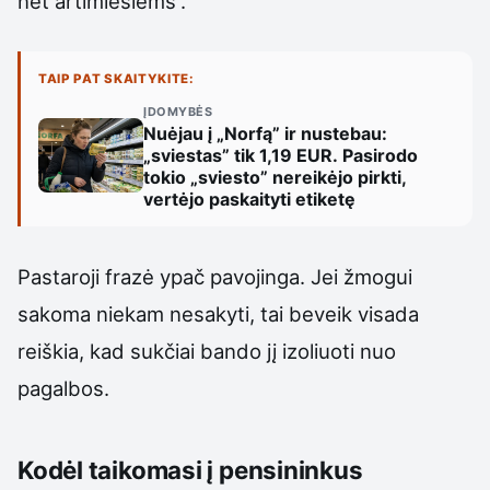
net artimiesiems“.
TAIP PAT SKAITYKITE:
ĮDOMYBĖS
Nuėjau į „Norfą” ir nustebau:
„sviestas” tik 1,19 EUR. Pasirodo
tokio „sviesto” nereikėjo pirkti,
vertėjo paskaityti etiketę
Pastaroji frazė ypač pavojinga. Jei žmogui
sakoma niekam nesakyti, tai beveik visada
reiškia, kad sukčiai bando jį izoliuoti nuo
pagalbos.
Kodėl taikomasi į pensininkus