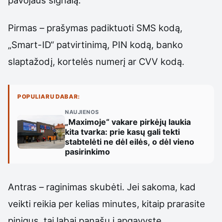
Pirmas – prašymas padiktuoti SMS kodą,
„Smart-ID“ patvirtinimą, PIN kodą, banko
slaptažodį, kortelės numerį ar CVV kodą.
POPULIARU DABAR:
NAUJIENOS
„Maximoje“ vakare pirkėjų laukia
kita tvarka: prie kasų gali tekti
stabtelėti ne dėl eilės, o dėl vieno
pasirinkimo
Antras – raginimas skubėti. Jei sakoma, kad
veikti reikia per kelias minutes, kitaip prarasite
pinigus, tai labai panašu į apgavystę.