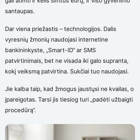
gali atimti ir kelis šimtus eurų, ir viso gyvenimo
santaupas.
Dar viena priežastis – technologijos. Dalis
vyresnių žmonių naudojasi internetine
bankininkyste, „Smart-ID“ ar SMS
patvirtinimais, bet ne visada iki galo supranta,
kokį veiksmą patvirtina. Sukčiai tuo naudojasi.
Jie kalba taip, kad žmogus jaustųsi ne kvailas, o
įpareigotas. Tarsi jis tiesiog turi „padėti užbaigti
procedūrą“.