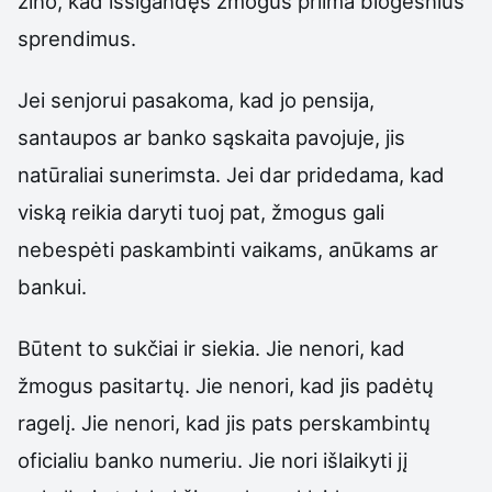
žino, kad išsigandęs žmogus priima blogesnius
sprendimus.
Jei senjorui pasakoma, kad jo pensija,
santaupos ar banko sąskaita pavojuje, jis
natūraliai sunerimsta. Jei dar pridedama, kad
viską reikia daryti tuoj pat, žmogus gali
nebespėti paskambinti vaikams, anūkams ar
bankui.
Būtent to sukčiai ir siekia. Jie nenori, kad
žmogus pasitartų. Jie nenori, kad jis padėtų
ragelį. Jie nenori, kad jis pats perskambintų
oficialiu banko numeriu. Jie nori išlaikyti jį