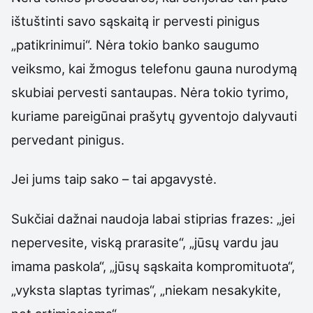
ištuštinti savo sąskaitą ir pervesti pinigus
„patikrinimui“. Nėra tokio banko saugumo
veiksmo, kai žmogus telefonu gauna nurodymą
skubiai pervesti santaupas. Nėra tokio tyrimo,
kuriame pareigūnai prašytų gyventojo dalyvauti
pervedant pinigus.
Jei jums taip sako – tai apgavystė.
Sukčiai dažnai naudoja labai stiprias frazes: „jei
nepervesite, viską prarasite“, „jūsų vardu jau
imama paskola“, „jūsų sąskaita kompromituota“,
„vyksta slaptas tyrimas“, „niekam nesakykite,