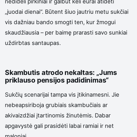
nedideli pirkiniai ir galbūt keli eurai atidėti
„juodai dienai“. Būtent šiuo jautriu metu sukčiai
vis dažniau bando smogti ten, kur žmogui
skaudžiausia – per baimę prarasti savo sunkiai
uždirbtas santaupas.
Skambutis atrodo nekaltas: „Jums
priklauso pensijos padidinimas“
Sukčių scenarijai tampa vis įtikinamesni. Jie
nebeapsiriboja grubiais skambučiais ar
akivaizdžiai įtartinomis žinutėmis. Dabar
apgavystė gali prasidėti labai ramiai ir net
maloniai.