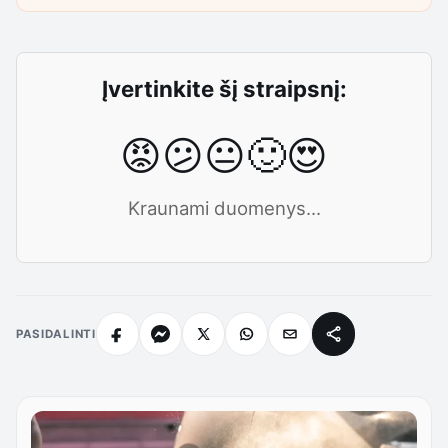
Įvertinkite šį straipsnį:
😡
😕
😐
🙂
😍
Kraunami duomenys...
PASIDALINTI