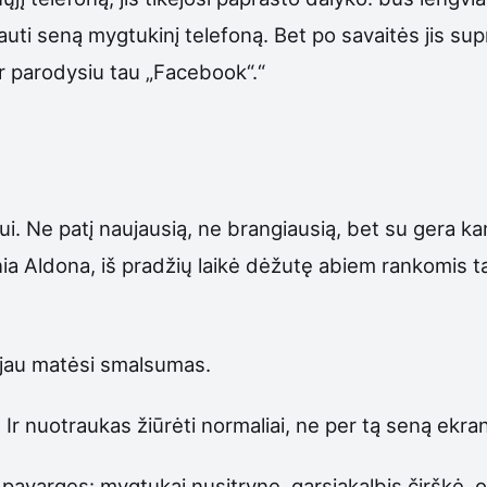
krauti seną mygtukinį telefoną. Bet po savaitės jis su
r parodysiu tau „Facebook“.“
. Ne patį naujausią, ne brangiausią, bet su gera kam
onia Aldona, iš pradžių laikė dėžutę abiem rankomis ta
 jau matėsi smalsumas.
Ir nuotraukas žiūrėti normaliai, ne per tą seną ekran
o pavargęs: mygtukai nusitrynę, garsiakalbis čirškė, 