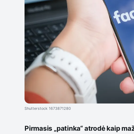
Shutterstock 1673871280
Pirmasis „patinka“ atrodė kaip ma