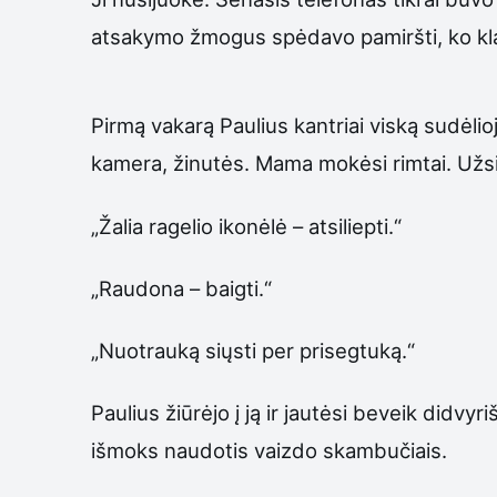
atsakymo žmogus spėdavo pamiršti, ko kl
Pirmą vakarą Paulius kantriai viską sudėli
kamera, žinutės. Mama mokėsi rimtai. Užsir
„Žalia ragelio ikonėlė – atsiliepti.“
„Raudona – baigti.“
„Nuotrauką siųsti per prisegtuką.“
Paulius žiūrėjo į ją ir jautėsi beveik didvy
išmoks naudotis vaizdo skambučiais.