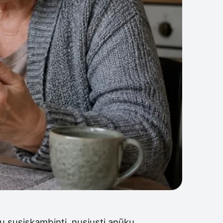
au susiskambinti, nusiųsti anūkų