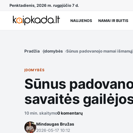
Penktadienis, 2026 m. rugpjūčio 7 d.
NAUJIENOS
NAMAI IR BUITIS
Pradžia
Įdomybės
Sūnus padovanojo mamai išmanųjį t
ĮDOMYBĖS
Sūnus padovanoj
savaitės gailėjo
10 min. skaitymo
0 komentarų
Mindaugas Bružas
2026-05-17 10:12