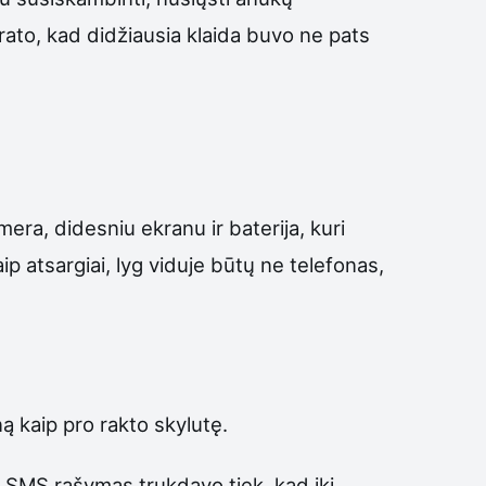
prato, kad didžiausia klaida buvo ne pats
era, didesniu ekranu ir baterija, kuri
ip atsargiai, lyg viduje būtų ne telefonas,
ą kaip pro rakto skylutę.
o SMS rašymas trukdavo tiek, kad iki