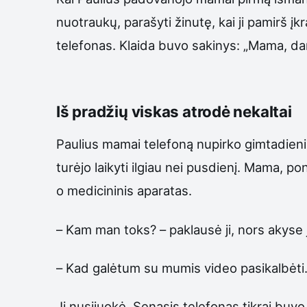
nuotraukų, parašyti žinutę, kai ji pamirš į
telefonas. Klaida buvo sakinys: „Mama, da
Iš pradžių viskas atrodė nekaltai
Paulius mamai telefoną nupirko gimtadieniui
turėjo laikyti ilgiau nei pusdienį. Mama, p
o medicininis aparatas.
– Kam man toks? – paklausė ji, nors akyse
– Kad galėtum su mumis video pasikalbėti. 
Ji nusijuokė. Senasis telefonas tikrai buv