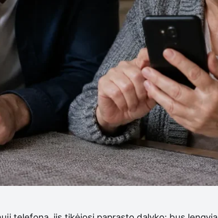
į telefoną, jis tikėjosi paprasto dalyko: bus lengvi