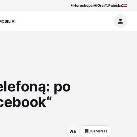
Horoskopai
Orai
Paieška
OBILIAI
lefoną: po
acebook“
Aa
ĮSIMINTI