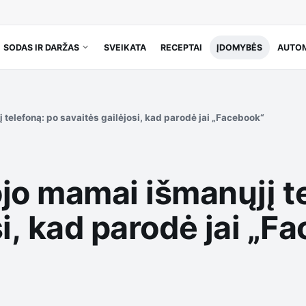
SODAS IR DARŽAS
SVEIKATA
RECEPTAI
ĮDOMYBĖS
AUTOM
elefoną: po savaitės gailėjosi, kad parodė jai „Facebook“
o mamai išmanųjį te
si, kad parodė jai „F