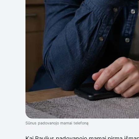
Sūnus padovanojo mamai telefoną
Kai Paulius padovanojo mamai pirmą išmanųj