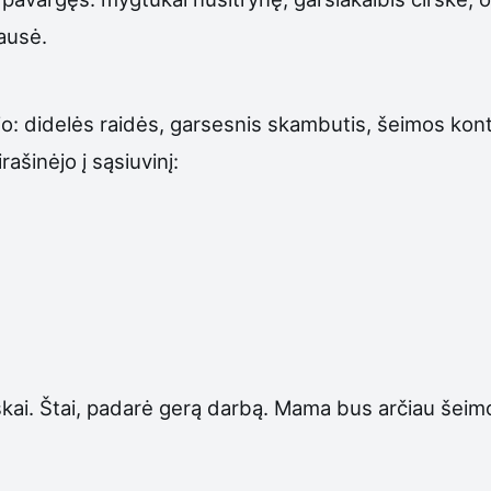
ausė.
ojo: didelės raidės, garsesnis skambutis, šeimos ko
ašinėjo į sąsiuvinį:
riškai. Štai, padarė gerą darbą. Mama bus arčiau šeimo