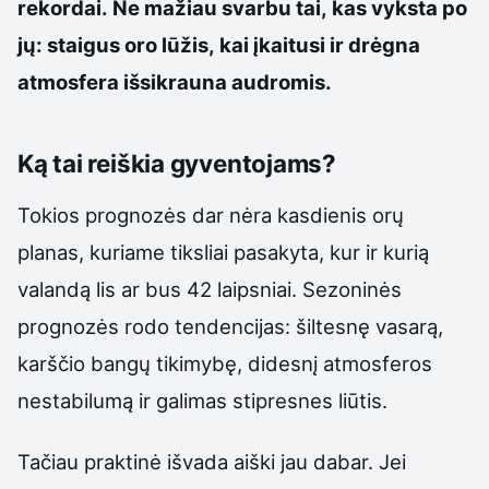
rekordai. Ne mažiau svarbu tai, kas vyksta po
jų: staigus oro lūžis, kai įkaitusi ir drėgna
atmosfera išsikrauna audromis.
Ką tai reiškia gyventojams?
Tokios prognozės dar nėra kasdienis orų
planas, kuriame tiksliai pasakyta, kur ir kurią
valandą lis ar bus 42 laipsniai. Sezoninės
prognozės rodo tendencijas: šiltesnę vasarą,
karščio bangų tikimybę, didesnį atmosferos
nestabilumą ir galimas stipresnes liūtis.
Tačiau praktinė išvada aiški jau dabar. Jei