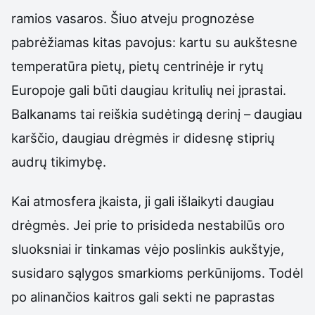
ramios vasaros. Šiuo atveju prognozėse
pabrėžiamas kitas pavojus: kartu su aukštesne
temperatūra pietų, pietų centrinėje ir rytų
Europoje gali būti daugiau kritulių nei įprastai.
Balkanams tai reiškia sudėtingą derinį – daugiau
karščio, daugiau drėgmės ir didesnę stiprių
audrų tikimybę.
Kai atmosfera įkaista, ji gali išlaikyti daugiau
drėgmės. Jei prie to prisideda nestabilūs oro
sluoksniai ir tinkamas vėjo poslinkis aukštyje,
susidaro sąlygos smarkioms perkūnijoms. Todėl
po alinančios kaitros gali sekti ne paprastas