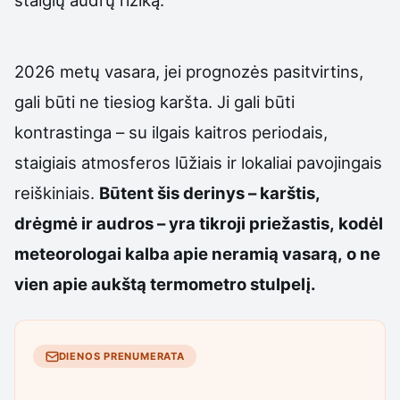
staigių audrų riziką.
2026 metų vasara, jei prognozės pasitvirtins,
gali būti ne tiesiog karšta. Ji gali būti
kontrastinga – su ilgais kaitros periodais,
staigiais atmosferos lūžiais ir lokaliai pavojingais
reiškiniais.
Būtent šis derinys – karštis,
drėgmė ir audros – yra tikroji priežastis, kodėl
meteorologai kalba apie neramią vasarą, o ne
vien apie aukštą termometro stulpelį.
DIENOS PRENUMERATA