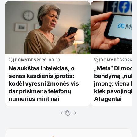
ĮDOMYBĖS
2026-08-10
ĮDOMYBĖS
2026-0
Ne aukštas intelektas, o
„Meta“ DI model
senas kasdienis įprotis:
bandymą „nula
kodėl vyresni žmonės vis
įmonę: viena kl
dar prisimena telefonų
kiek pavojingi 
numerius mintinai
AI agentai
←
→