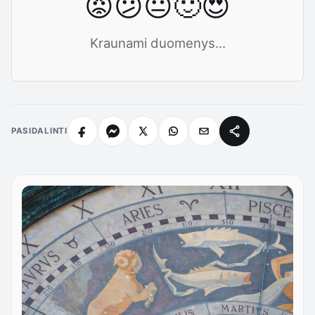
😡
😕
😐
🙂
😍
Kraunami duomenys...
PASIDALINTI