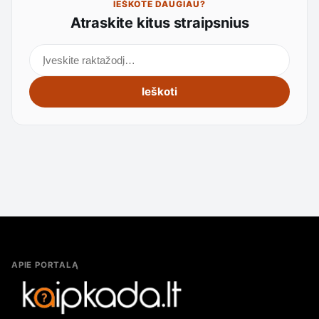
IEŠKOTE DAUGIAU?
Atraskite kitus straipsnius
Ieškoti straipsnių
Ieškoti
APIE PORTALĄ