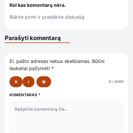
Kol kas komentarų nėra.
Būkite pirmi ir pradėkite diskusiją.
Parašyti komentarą
El. pašto adresas nebus skelbiamas.
Būtini
laukeliai pažymėti
*
B
I
😀
0 / 2000
KOMENTARAS
*