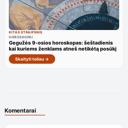
KITAS STRAIPSNIS
HOROSKOPAI
Gegužės 9-osios horoskopas: šeštadienis
kai kuriems ženklams atneš netikėtą posūkį
Skaityti toliau →
Komentarai