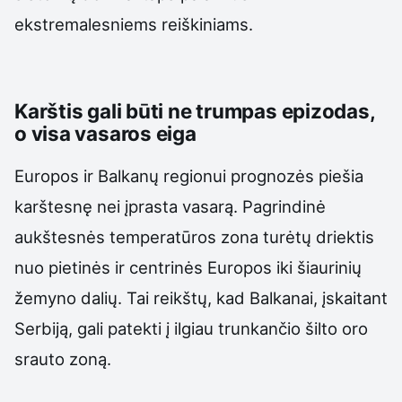
ekstremalesniems reiškiniams.
Karštis gali būti ne trumpas epizodas,
o visa vasaros eiga
Europos ir Balkanų regionui prognozės piešia
karštesnę nei įprasta vasarą. Pagrindinė
aukštesnės temperatūros zona turėtų driektis
nuo pietinės ir centrinės Europos iki šiaurinių
žemyno dalių. Tai reikštų, kad Balkanai, įskaitant
Serbiją, gali patekti į ilgiau trunkančio šilto oro
srauto zoną.