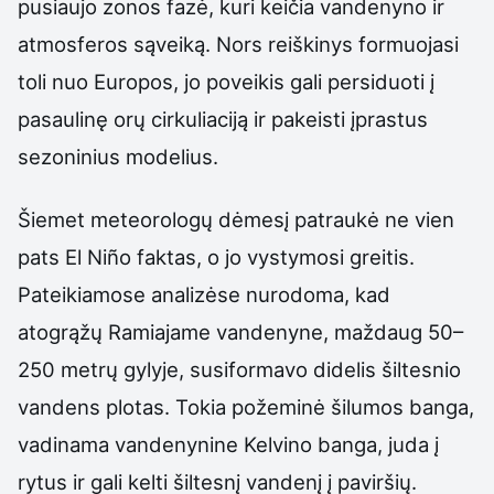
pusiaujo zonos fazė, kuri keičia vandenyno ir
atmosferos sąveiką. Nors reiškinys formuojasi
toli nuo Europos, jo poveikis gali persiduoti į
pasaulinę orų cirkuliaciją ir pakeisti įprastus
sezoninius modelius.
Šiemet meteorologų dėmesį patraukė ne vien
pats El Niño faktas, o jo vystymosi greitis.
Pateikiamose analizėse nurodoma, kad
atogrąžų Ramiajame vandenyne, maždaug 50–
250 metrų gylyje, susiformavo didelis šiltesnio
vandens plotas. Tokia požeminė šilumos banga,
vadinama vandenynine Kelvino banga, juda į
rytus ir gali kelti šiltesnį vandenį į paviršių.