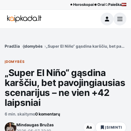
Horoskopai
Orai
Paieška
Meniu
Pradžia
Įdomybės
„Super El Niño“ gąsdina karščiu, bet pavojin
ĮDOMYBĖS
„Super El Niño“ gąsdina
karščiu, bet pavojingiausias
scenarijus – ne vien +42
laipsniai
6 min. skaitymo
0 komentarų
Mindaugas Bružas
Aa
ĮSIMINTI
2026-05-07 22:10