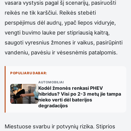
vasara vystysis pagal šį scenarijų, pasiruošti
reikės ne tik karščiui. Reikės stebėti
perspėjimus dėl audrų, ypač liepos viduryje,
vengti buvimo lauke per stipriausią kaitrą,
saugoti vyresnius žmones ir vaikus, pasirūpinti
vandeniu, pavėsiu ir vėsesnėmis patalpomis.
POPULIARU DABAR:
AUTOMOBILIAI
Kodėl žmonės renkasi PHEV
hibridus? Visi po 2-3 metų jie tampa
nieko verti dėl baterijos
degradacijos
Miestuose svarbu ir potvynių rizika. Stiprios