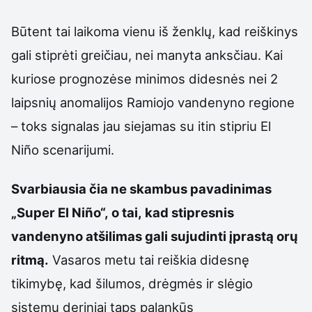
Būtent tai laikoma vienu iš ženklų, kad reiškinys
gali stiprėti greičiau, nei manyta anksčiau. Kai
kuriose prognozėse minimos didesnės nei 2
laipsnių anomalijos Ramiojo vandenyno regione
– toks signalas jau siejamas su itin stipriu El
Niño scenarijumi.
Svarbiausia čia ne skambus pavadinimas
„Super El Niño“, o tai, kad stipresnis
vandenyno atšilimas gali sujudinti įprastą orų
ritmą.
Vasaros metu tai reiškia didesnę
tikimybę, kad šilumos, drėgmės ir slėgio
sistemų deriniai taps palankūs