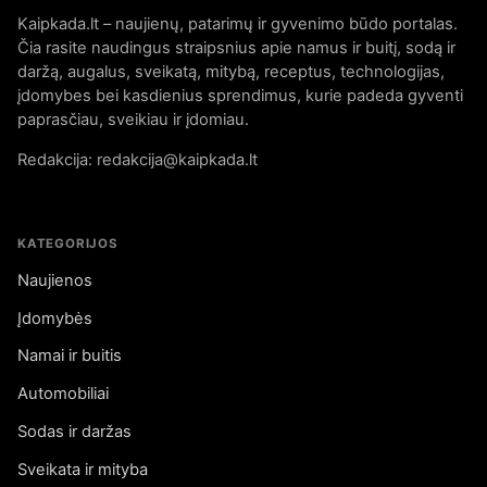
Kaipkada.lt – naujienų, patarimų ir gyvenimo būdo portalas.
Čia rasite naudingus straipsnius apie namus ir buitį, sodą ir
daržą, augalus, sveikatą, mitybą, receptus, technologijas,
įdomybes bei kasdienius sprendimus, kurie padeda gyventi
paprasčiau, sveikiau ir įdomiau.
Redakcija: redakcija@kaipkada.lt
KATEGORIJOS
Naujienos
Įdomybės
Namai ir buitis
Automobiliai
Sodas ir daržas
Sveikata ir mityba