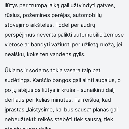
liūtys per trumpą laiką gali užtvindyti gatves,
rūsius, požemines perėjas, automobilių
stovėjimo aikšteles. Todėl per audrų
perspėjimus neverta palikti automobilio žemose
vietose ar bandyti važiuoti per užlietą ruožą, jei
neaišku, koks ten vandens gylis.
Ūkiams ir sodams tokia vasara taip pat
sudėtinga. Karščio bangos gali alinti augalus, o
po jų atėjusios liūtys ir kruša – sunaikinti dalį
derliaus per kelias minutes. Tai reiškia, kad
įprastas „laistysime, kai bus sausa“ planas gali
nebeužtekti: reikės stebėti tiek sausrą, tiek