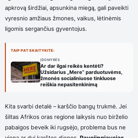
apkrovą širdžiai, apsunkina miegą, gali paveikti
vyresnio amžiaus žmones, vaikus, lėtinėmis
ligomis sergančius gyventojus.
TAIP PAT SKAITYKITE:
ĮDOMYBĖS
Ar dar ilgai reikės kentėti?
Užsidarius „Mere” parduotuvėms,
žmonės socialiniuose tinkluose
reiškia nepasitenkinimą
Kita svarbi detalė – karščio bangų trukmė. Jei
šiltas Afrikos oras regione laikysis nuo birželio
pabaigos beveik iki rugsėjo, problema bus ne
viena ar dvi karštos dienos.
Pavojingiausias