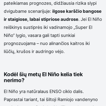
pateikiamas prognozes, didžiausia rizika slypi
dvigubame scenarijuje:
ilgose karščio bangose
ir staigiose, labai stipriose audrose
. Jei El Niño
reiškinys sustiprės iki vadinamojo „Super El
Niño“ lygio, vasara gali tapti sunkiai
prognozuojama – nuo alinančios kaitros iki
liūčių, krušos ir audringo vėjo.
Kodėl šių metų El Niño kelia tiek
nerimo?
El Niño yra natūralaus ENSO ciklo dalis.
Paprastai tariant, tai šiltoji Ramiojo vandenyno