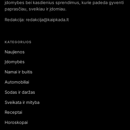
įdomybes bei kasdienius sprendimus, kurie padeda gyventi
paprasčiau, sveikiau ir įdomiau.
Redakcija: redakcija@kaipkada.lt
KATEGORIJOS
Naujienos
Įdomybės
Namai ir buitis
Automobiliai
Sodas ir daržas
Sveikata ir mityba
Receptai
Horoskopai