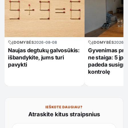
ĮDOMYBĖS
2026-08-08
ĮDOMYBĖS
2026-0
Naujas degtukų galvosūkis:
Gyvenimas prad
išbandykite, jums turi
ne staiga: 5 įpr
pavykti
padeda susigrą
kontrolę
IEŠKOTE DAUGIAU?
Atraskite kitus straipsnius
Ieškoti straipsnių