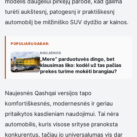
modelis daugeliui pirkėjų parodė, kad galima
turėti aukštesnį, patogesnį ir praktiškesnį
automobilį be milžiniško SUV dydžio ar kainos.
POPULIARU DABAR:
NAUJIENOS
„Mere“ parduotuvės dingo, bet
klausimas liko: kodėl už tas pačias
prekes turime mokėti brangiau?
Naujesnės Qashqai versijos tapo
komfortiškesnės, modernesnės ir geriau
pritaikytos kasdieniam naudojimui. Tai nėra
automobilis, kuris visose srityse pranoksta
konkurentus, tačiau jo universalumas vis dar