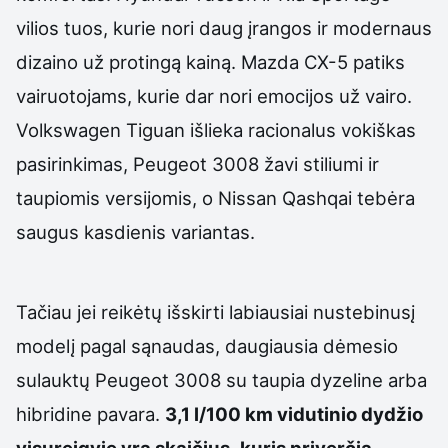
vilios tuos, kurie nori daug įrangos ir modernaus
dizaino už protingą kainą. Mazda CX-5 patiks
vairuotojams, kurie dar nori emocijos už vairo.
Volkswagen Tiguan išlieka racionalus vokiškas
pasirinkimas, Peugeot 3008 žavi stiliumi ir
taupiomis versijomis, o Nissan Qashqai tebėra
saugus kasdienis variantas.
Tačiau jei reikėtų išskirti labiausiai nustebinusį
modelį pagal sąnaudas, daugiausia dėmesio
sulauktų Peugeot 3008 su taupia dyzeline arba
hibridine pavara.
3,1 l/100 km vidutinio dydžio