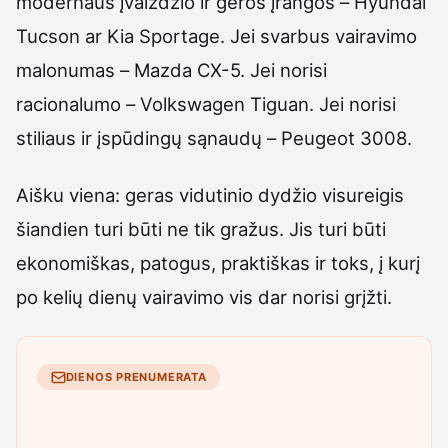
modernaus įvaizdžio ir geros įrangos – Hyundai
Tucson ar Kia Sportage. Jei svarbus vairavimo
malonumas – Mazda CX-5. Jei norisi
racionalumo – Volkswagen Tiguan. Jei norisi
stiliaus ir įspūdingų sąnaudų – Peugeot 3008.
Aišku viena: geras vidutinio dydžio visureigis
šiandien turi būti ne tik gražus. Jis turi būti
ekonomiškas, patogus, praktiškas ir toks, į kurį
po kelių dienų vairavimo vis dar norisi grįžti.
DIENOS PRENUMERATA