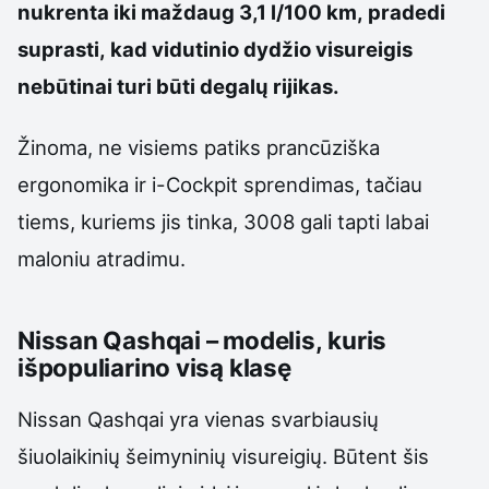
nukrenta iki maždaug 3,1 l/100 km, pradedi
suprasti, kad vidutinio dydžio visureigis
nebūtinai turi būti degalų rijikas.
Žinoma, ne visiems patiks prancūziška
ergonomika ir i-Cockpit sprendimas, tačiau
tiems, kuriems jis tinka, 3008 gali tapti labai
maloniu atradimu.
Nissan Qashqai – modelis, kuris
išpopuliarino visą klasę
Nissan Qashqai yra vienas svarbiausių
šiuolaikinių šeimyninių visureigių. Būtent šis