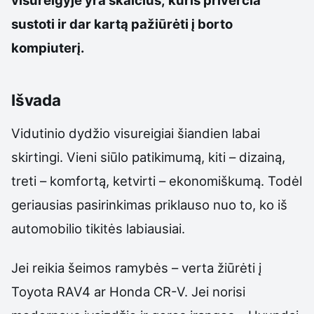
visureigyje yra skaičius, kuris priverčia
sustoti ir dar kartą pažiūrėti į borto
kompiuterį.
Išvada
Vidutinio dydžio visureigiai šiandien labai
skirtingi. Vieni siūlo patikimumą, kiti – dizainą,
treti – komfortą, ketvirti – ekonomiškumą. Todėl
geriausias pasirinkimas priklauso nuo to, ko iš
automobilio tikitės labiausiai.
Jei reikia šeimos ramybės – verta žiūrėti į
Toyota RAV4 ar Honda CR-V. Jei norisi