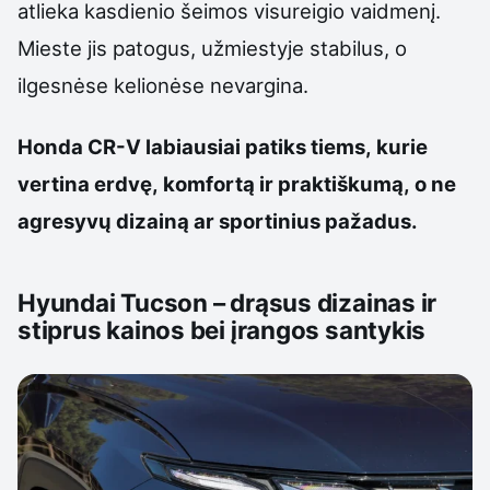
atlieka kasdienio šeimos visureigio vaidmenį.
Mieste jis patogus, užmiestyje stabilus, o
ilgesnėse kelionėse nevargina.
Honda CR-V labiausiai patiks tiems, kurie
vertina erdvę, komfortą ir praktiškumą, o ne
agresyvų dizainą ar sportinius pažadus.
Hyundai Tucson – drąsus dizainas ir
stiprus kainos bei įrangos santykis