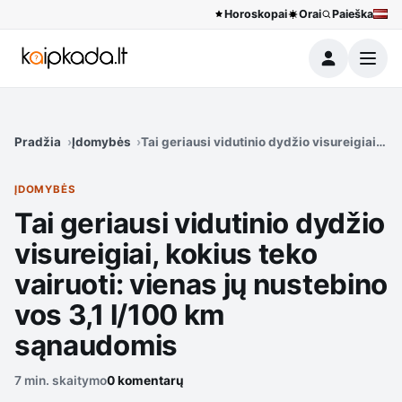
Horoskopai
Orai
Paieška
Meniu
Pradžia
Įdomybės
Tai geriausi vidutinio dydžio visureigiai, k
ĮDOMYBĖS
Tai geriausi vidutinio dydžio
visureigiai, kokius teko
vairuoti: vienas jų nustebino
vos 3,1 l/100 km
sąnaudomis
7 min. skaitymo
0 komentarų