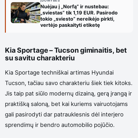
ĮDOMYBĖS
Nuėjau į „Norfą” ir nustebau:
„sviestas” tik 1,19 EUR. Pasirodo
tokio „sviesto” nereikėjo pirkti,
vertėjo paskaityti etiketę
Kia Sportage – Tucson giminaitis, bet
su savitu charakteriu
Kia Sportage techniškai artimas Hyundai
Tucson, tačiau savo charakteriu šiek tiek kitoks.
Jis taip pat siūlo modernų dizainą, gerą įrangą ir
praktišką saloną, bet kai kuriems vairuotojams
gali pasirodyti dar patrauklesnis dėl interjero
sprendimų ir bendro automobilio pojūčio.