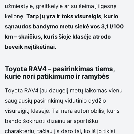
užmiestyje, greitkelyje ar su šeima į ilgesnę
kelionę.
Tarp jų yra ir toks visureigis, kurio
sąnaudos bandymo metu siekė vos 3,1 l/100
km – skaičius, kuris šioje klasėje atrodo
beveik neįtikėtinai.
Toyota RAV4 – pasirinkimas tiems,
kurie nori patikimumo ir ramybės
Toyota RAV4 jau daugelį metų laikomas vienu
saugiausių pasirinkimų vidutinio dydžio
visureigių klasėje. Tai nėra automobilis, kuris
bando šokiruoti dizainu ar sportišku
charakteriu, tačiau jis daro tai, ko iš jo tikisi