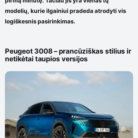
pirmą minutę. Tačiau jis yra vienas tų
modelių, kurie ilgainiui pradeda atrodyti vis
logiškesnis pasirinkimas.
Peugeot 3008 – prancūziškas stilius ir
netikėtai taupios versijos