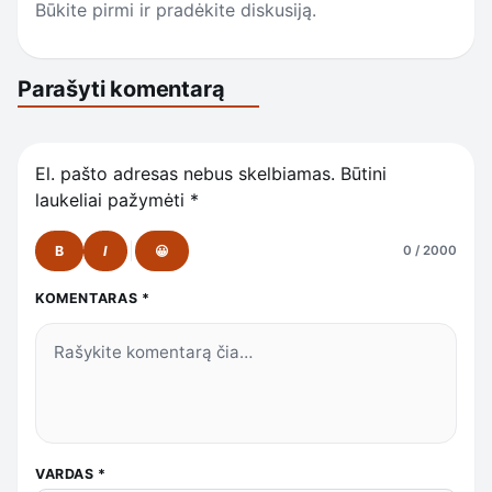
Būkite pirmi ir pradėkite diskusiją.
Parašyti komentarą
El. pašto adresas nebus skelbiamas.
Būtini
laukeliai pažymėti
*
B
I
😀
0 / 2000
KOMENTARAS
*
VARDAS
*