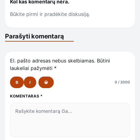
Kol kas komentarų nėra.
Būkite pirmi ir pradėkite diskusiją.
Parašyti komentarą
El. pašto adresas nebus skelbiamas.
Būtini
laukeliai pažymėti
*
B
I
😀
0 / 2000
KOMENTARAS
*