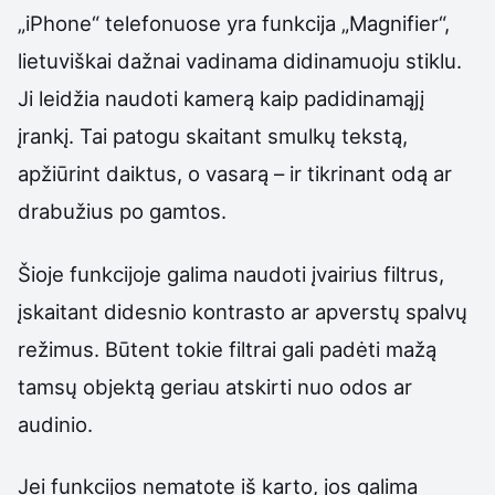
„iPhone“ telefonuose yra funkcija „Magnifier“,
lietuviškai dažnai vadinama didinamuoju stiklu.
Ji leidžia naudoti kamerą kaip padidinamąjį
įrankį. Tai patogu skaitant smulkų tekstą,
apžiūrint daiktus, o vasarą – ir tikrinant odą ar
drabužius po gamtos.
Šioje funkcijoje galima naudoti įvairius filtrus,
įskaitant didesnio kontrasto ar apverstų spalvų
režimus. Būtent tokie filtrai gali padėti mažą
tamsų objektą geriau atskirti nuo odos ar
audinio.
Jei funkcijos nematote iš karto, jos galima