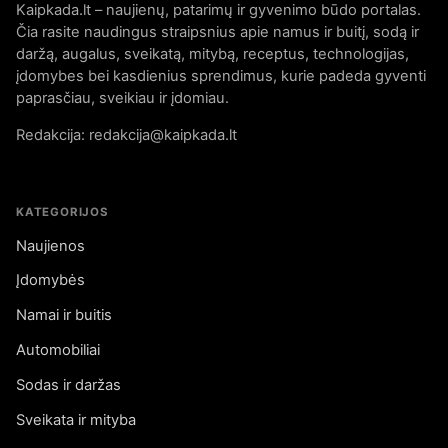
Kaipkada.lt – naujienų, patarimų ir gyvenimo būdo portalas.
Čia rasite naudingus straipsnius apie namus ir buitį, sodą ir
daržą, augalus, sveikatą, mitybą, receptus, technologijas,
įdomybes bei kasdienius sprendimus, kurie padeda gyventi
paprasčiau, sveikiau ir įdomiau.
Redakcija: redakcija@kaipkada.lt
KATEGORIJOS
Naujienos
Įdomybės
Namai ir buitis
Automobiliai
Sodas ir daržas
Sveikata ir mityba