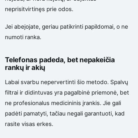
neprisitvirtinęs prie odos.
Jei abejojate, geriau patikrinti papildomai, o ne
numoti ranka.
Telefonas padeda, bet nepakeičia
rankų ir akių
Labai svarbu nepervertinti šio metodo. Spalvų
filtrai ir didintuvas yra pagalbinė priemonė, bet
ne profesionalus medicininis įrankis. Jie gali
padėti pamatyti, tačiau negali garantuoti, kad
rasite visas erkes.