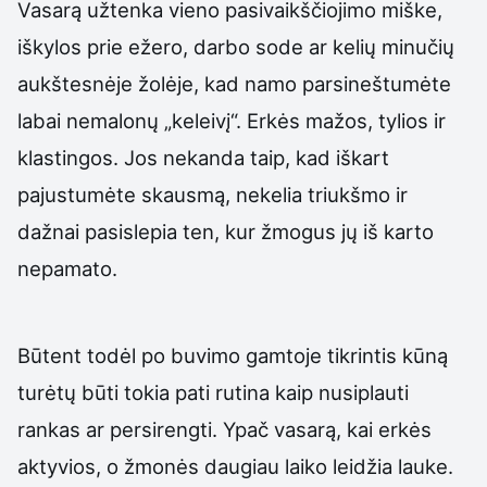
Vasarą užtenka vieno pasivaikščiojimo miške,
iškylos prie ežero, darbo sode ar kelių minučių
aukštesnėje žolėje, kad namo parsineštumėte
labai nemalonų „keleivį“. Erkės mažos, tylios ir
klastingos. Jos nekanda taip, kad iškart
pajustumėte skausmą, nekelia triukšmo ir
dažnai pasislepia ten, kur žmogus jų iš karto
nepamato.
Būtent todėl po buvimo gamtoje tikrintis kūną
turėtų būti tokia pati rutina kaip nusiplauti
rankas ar persirengti. Ypač vasarą, kai erkės
aktyvios, o žmonės daugiau laiko leidžia lauke.