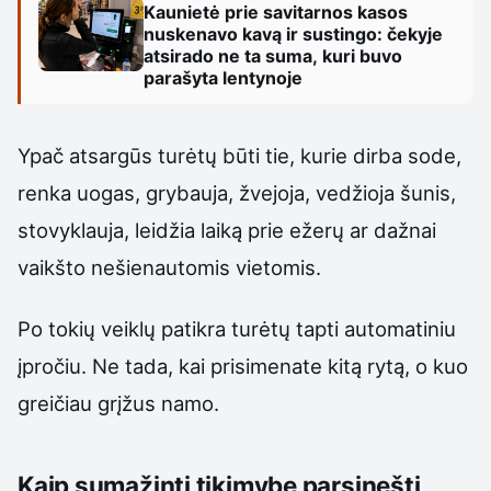
Kaunietė prie savitarnos kasos
nuskenavo kavą ir sustingo: čekyje
atsirado ne ta suma, kuri buvo
parašyta lentynoje
Ypač atsargūs turėtų būti tie, kurie dirba sode,
renka uogas, grybauja, žvejoja, vedžioja šunis,
stovyklauja, leidžia laiką prie ežerų ar dažnai
vaikšto nešienautomis vietomis.
Po tokių veiklų patikra turėtų tapti automatiniu
įpročiu. Ne tada, kai prisimenate kitą rytą, o kuo
greičiau grįžus namo.
Kaip sumažinti tikimybę parsinešti