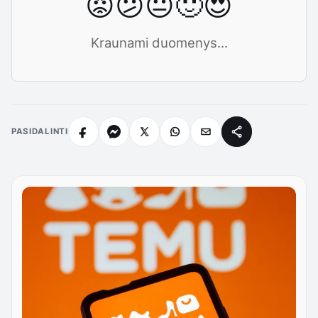
😡
😕
😐
🙂
😍
Kraunami duomenys...
PASIDALINTI