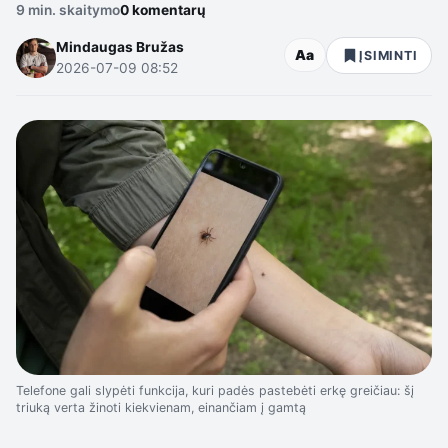
9 min. skaitymo
0 komentarų
Mindaugas Bružas
Aa
ĮSIMINTI
2026-07-09 08:52
Telefone gali slypėti funkcija, kuri padės pastebėti erkę greičiau: šį
triuką verta žinoti kiekvienam, einančiam į gamtą