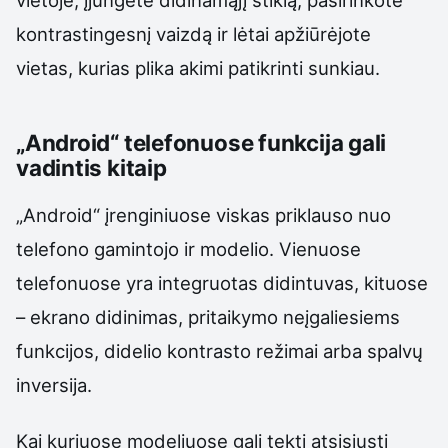
vietoje, įjungėte didinamąjį stiklą, pasirinkote
kontrastingesnį vaizdą ir lėtai apžiūrėjote
vietas, kurias plika akimi patikrinti sunkiau.
„Android“ telefonuose funkcija gali
vadintis kitaip
„Android“ įrenginiuose viskas priklauso nuo
telefono gamintojo ir modelio. Vienuose
telefonuose yra integruotas didintuvas, kituose
– ekrano didinimas, pritaikymo neįgaliesiems
funkcijos, didelio kontrasto režimai arba spalvų
inversija.
Kai kuriuose modeliuose gali tekti atsisiųsti