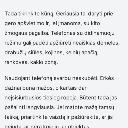
Tada tikrinkite kūną. Geriausia tai daryti prie
gero apšvietimo ir, jei įmanoma, su kito
žmogaus pagalba. Telefonas su didinamuoju
režimu gali padėti apžiūrėti neaiškias dėmeles,
drabužių siūles, kojines, kelnių apačią,
rankoves, kaklo zoną.
Naudojant telefoną svarbu neskubėti. Erkės
dažnai būna mažos, o kartais dar
neįsisiurbusios tiesiog ropoja. Būtent tada jas
pašalinti lengviausia. Jei matote mažą tamsų
tašką, priartinkite vaizdą ir pažiūrėkite, ar jis
nejuda, ar nėra kojelių, ar objektas