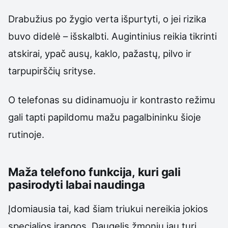
Drabužius po žygio verta išpurtyti, o jei rizika
buvo didelė – išskalbti. Augintinius reikia tikrinti
atskirai, ypač ausų, kaklo, pažastų, pilvo ir
tarpupirščių srityse.
O telefonas su didinamuoju ir kontrasto režimu
gali tapti papildomu mažu pagalbininku šioje
rutinoje.
Maža telefono funkcija, kuri gali
pasirodyti labai naudinga
Įdomiausia tai, kad šiam triukui nereikia jokios
specialios įrangos. Daugelis žmonių jau turi