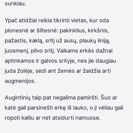
sunkiau.
Ypač atidžiai reikia tikrinti vietas, kur oda
plonesnė ar šiltesnė: pakinklius, kirkšnis,
pažastis, kaklą, sritį už ausų, plaukų liniją,
juosmenį, pilvo sritį. Vaikams erkės dažnai
aptinkamos ir galvos srityje, nes jie daugiau
juda žolėje, sėdi ant žemės ar žaidžia arti
augmenijos.
Augintinių taip pat negalima pamiršti. Šuo ar
katė gali parsinešti erkę iš lauko, o ji vėliau gali
ropoti kailiu ar net atsidurti namuose.