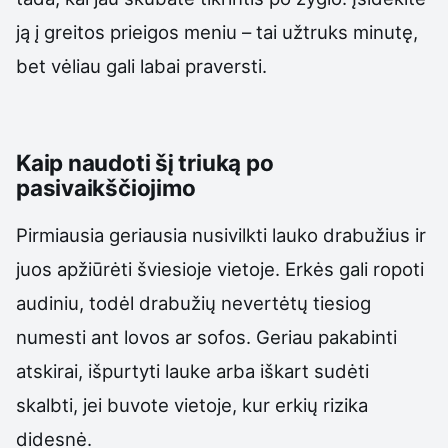
ją į greitos prieigos meniu – tai užtruks minutę,
bet vėliau gali labai praversti.
Kaip naudoti šį triuką po
pasivaikščiojimo
Pirmiausia geriausia nusivilkti lauko drabužius ir
juos apžiūrėti šviesioje vietoje. Erkės gali ropoti
audiniu, todėl drabužių nevertėtų tiesiog
numesti ant lovos ar sofos. Geriau pakabinti
atskirai, išpurtyti lauke arba iškart sudėti
skalbti, jei buvote vietoje, kur erkių rizika
didesnė.