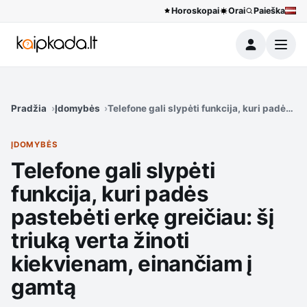
Horoskopai
Orai
Paieška
Meniu
Pradžia
Įdomybės
Telefone gali slypėti funkcija, kuri padės pa
ĮDOMYBĖS
Telefone gali slypėti
funkcija, kuri padės
pastebėti erkę greičiau: šį
triuką verta žinoti
kiekvienam, einančiam į
gamtą