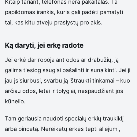
Kitaip tariant, telefonas nėra pakaitalas. Tai
papildomas įrankis, kuris gali padėti pamatyti
tai, kas kitu atveju praslystų pro akis.
Ką daryti, jei erkę radote
Jei erkė dar ropoja ant odos ar drabužių, ją
galima tiesiog saugiai pašalinti ir sunaikinti. Jei ji
jau įsisiurbusi, svarbu ją ištraukti tinkamai – kuo
arčiau odos, lėtai ir tolygiai, nespaudžiant jos
kūnelio.
Tam geriausia naudoti specialų erkių traukiklį
arba pincetą. Nereikėtų erkės tepti aliejumi,