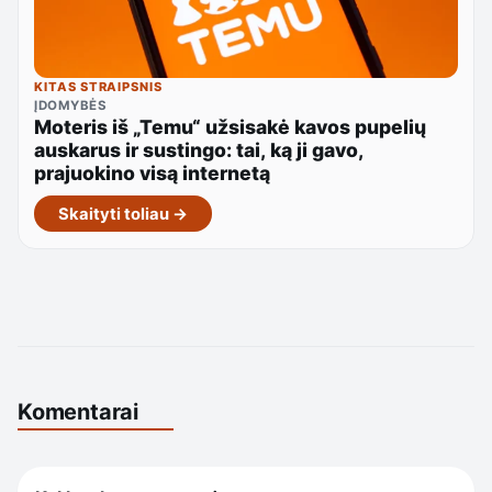
KITAS STRAIPSNIS
ĮDOMYBĖS
Moteris iš „Temu“ užsisakė kavos pupelių
auskarus ir sustingo: tai, ką ji gavo,
prajuokino visą internetą
Skaityti toliau →
Komentarai