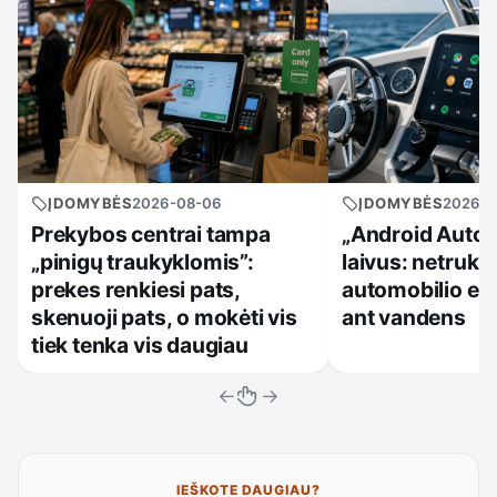
ĮDOMYBĖS
2026-08-06
ĮDOMYBĖS
2026-0
Prekybos centrai tampa
„Android Auto“ k
„pinigų traukyklomis”:
laivus: netruk
prekes renkiesi pats,
automobilio ekr
skenuoji pats, o mokėti vis
ant vandens
tiek tenka vis daugiau
←
→
IEŠKOTE DAUGIAU?