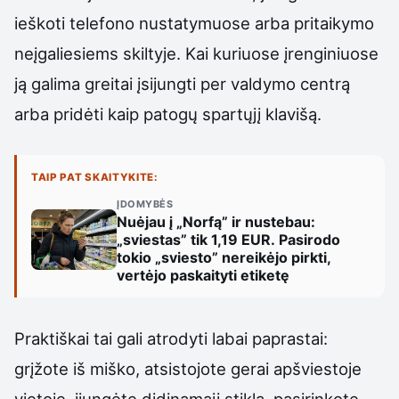
ieškoti telefono nustatymuose arba pritaikymo
neįgaliesiems skiltyje. Kai kuriuose įrenginiuose
ją galima greitai įsijungti per valdymo centrą
arba pridėti kaip patogų spartųjį klavišą.
TAIP PAT SKAITYKITE:
ĮDOMYBĖS
Nuėjau į „Norfą” ir nustebau:
„sviestas” tik 1,19 EUR. Pasirodo
tokio „sviesto” nereikėjo pirkti,
vertėjo paskaityti etiketę
Praktiškai tai gali atrodyti labai paprastai:
grįžote iš miško, atsistojote gerai apšviestoje