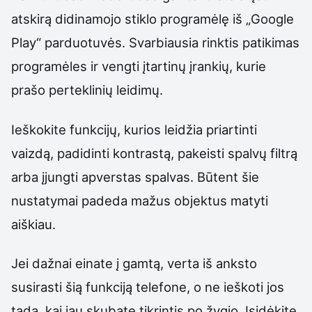
atskirą didinamojo stiklo programėlę iš „Google
Play“ parduotuvės. Svarbiausia rinktis patikimas
programėles ir vengti įtartinų įrankių, kurie
prašo perteklinių leidimų.
Ieškokite funkcijų, kurios leidžia priartinti
vaizdą, padidinti kontrastą, pakeisti spalvų filtrą
arba įjungti apverstas spalvas. Būtent šie
nustatymai padeda mažus objektus matyti
aiškiau.
Jei dažnai einate į gamtą, verta iš anksto
susirasti šią funkciją telefone, o ne ieškoti jos
tada, kai jau skubate tikrintis po žygio. Įsidėkite