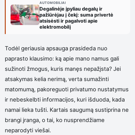
AUTOMOBILIAI
Degalinėje įpyliau degalų ir
pažiūrėjau į čekį: suma privertė
atsisėsti ir pagalvoti apie
elektromobilį
Todėl geriausia apsauga prasideda nuo
paprasto klausimo: ką apie mano namus gali
sužinoti žmogus, kuris manęs nepažįsta? Jei
atsakymas kelia nerimą, verta sumažinti
matomumą, pakoreguoti privatumo nustatymus
ir nebeskelbti informacijos, kuri išduoda, kada
namai lieka tušti. Kartais saugumą sustiprina ne
brangi įranga, o tai, ko nusprendžiame
neparodyti viešai.