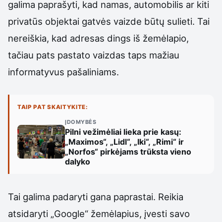
galima paprašyti, kad namas, automobilis ar kiti
privatūs objektai gatvės vaizde būtų sulieti. Tai
nereiškia, kad adresas dings iš žemėlapio,
tačiau pats pastato vaizdas taps mažiau
informatyvus pašaliniams.
TAIP PAT SKAITYKITE:
ĮDOMYBĖS
Pilni vežimėliai lieka prie kasų:
„Maximos“, „Lidl“, „Iki“, „Rimi“ ir
„Norfos“ pirkėjams trūksta vieno
dalyko
Tai galima padaryti gana paprastai. Reikia
atsidaryti „Google“ žemėlapius, įvesti savo