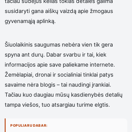
tačiau sudėjus kelias tokias detales galima
susidaryti gana aiškų vaizdą apie žmogaus
gyvenamąją aplinką.
Šiuolaikinis saugumas nebėra vien tik gera
spyna ant durų. Dabar svarbu ir tai, kiek
informacijos apie save paliekame internete.
Žemėlapiai, dronai ir socialiniai tinklai patys
savaime nėra blogis – tai naudingi įrankiai.
Tačiau kuo daugiau mūsų kasdienybės detalių
tampa viešos, tuo atsargiau turime elgtis.
POPULIARU DABAR: