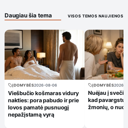
Daugiau šia tema
VISOS TEMOS NAUJIENOS
ĮDOMYBĖS
2026-0
ĮDOMYBĖS
2026-08-06
Nuėjau į svečiu
Viešbučio košmaras vidury
kad pavargstu 
nakties: pora pabudo ir prie
žmonių, o nuo 
lovos pamatė pusnuogį
nepažįstamą vyrą