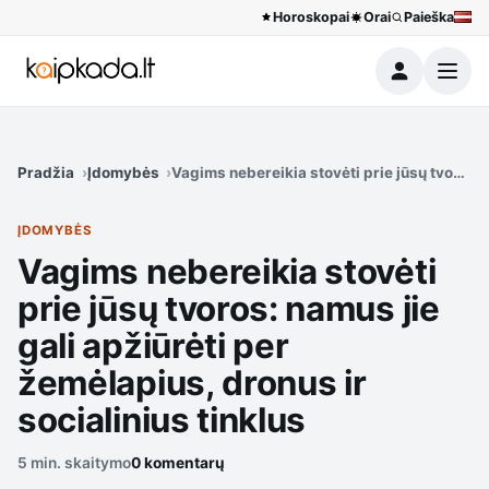
Horoskopai
Orai
Paieška
Meniu
Pradžia
Įdomybės
Vagims nebereikia stovėti prie jūsų tvoros: 
ĮDOMYBĖS
Vagims nebereikia stovėti
prie jūsų tvoros: namus jie
gali apžiūrėti per
žemėlapius, dronus ir
socialinius tinklus
5 min. skaitymo
0 komentarų