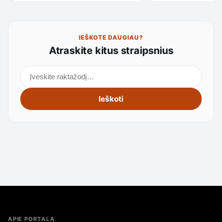
IEŠKOTE DAUGIAU?
Atraskite kitus straipsnius
Ieškoti straipsnių
Ieškoti
APIE PORTALĄ