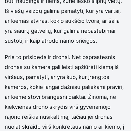
būti naudinga ir tiems, kurie ieško silpnų vietų.
Iš viešų vaizdų galima pamatyti, kur yra vartai,
ar kiemas atviras, kokio aukščio tvora, ar šalia
yra siaurų gatvelių, kur galima nepastebimai
sustoti, ir kaip atrodo namo prieigos.
Prie to prisideda ir dronai. Net paprastesnis
dronas su kamera gali leisti apžiūrėti kiemą iš
viršaus, pamatyti, ar yra šuo, kur įrengtos
kameros, kokie langai dažniau paliekami praviri,
ar kieme stovi brangesni daiktai. Žinoma, ne
kiekvienas drono skrydis virš gyvenamojo
rajono reiškia nusikaltimą, tačiau jei dronas
nuolat skraido virš konkretaus namo ar kiemo, į