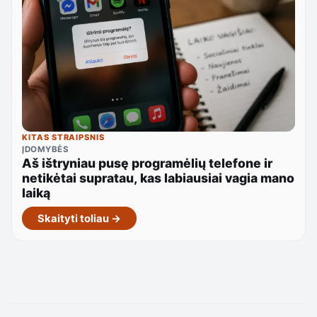
KITAS STRAIPSNIS
ĮDOMYBĖS
Aš ištryniau pusę programėlių telefone ir
netikėtai supratau, kas labiausiai vagia mano
laiką
Skaityti toliau →