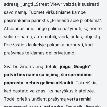
adresą, įjungti „Street View“ vaizdą ir susirasti
savo namą. Tuomet viršutiniame kampe
pasirenkama parinktis „Pranešti apie problemą“.
Atsidariusiame lange galima pažymėti, ką norite
sulieti – namą, automobilį, veidą ar kitą objektą.
Priežasties laukelyje pakanka nurodyti, kad
prašymas teikiamas dėl privatumo.
Svarbu žinoti vieną detalę:
jeigu „Google“
patvirtins namo suliejimą, šio sprendimo
paprastai nebus galima atšaukti
. Tai reiškia,
kad pastato vaizdas liks neryškus ir ateityje.
Todėl prieš siunčiant prašymą verta ramiai
apsvarstyti, ar to tikrai norite. Daugeliui žmonių