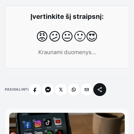
Įvertinkite šį straipsnį:
😡
😕
😐
🙂
😍
Kraunami duomenys...
PASIDALINTI