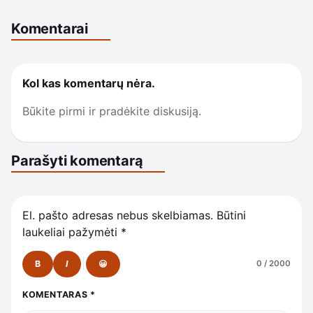
Komentarai
Kol kas komentarų nėra.
Būkite pirmi ir pradėkite diskusiją.
Parašyti komentarą
El. pašto adresas nebus skelbiamas.
Būtini
laukeliai pažymėti
*
B
I
😀
0 / 2000
KOMENTARAS
*