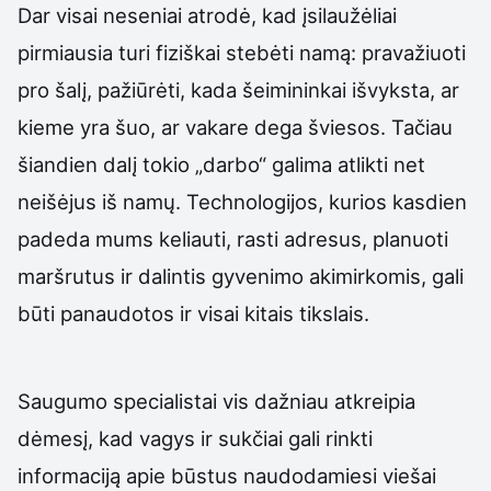
Dar visai neseniai atrodė, kad įsilaužėliai
pirmiausia turi fiziškai stebėti namą: pravažiuoti
pro šalį, pažiūrėti, kada šeimininkai išvyksta, ar
kieme yra šuo, ar vakare dega šviesos. Tačiau
šiandien dalį tokio „darbo“ galima atlikti net
neišėjus iš namų. Technologijos, kurios kasdien
padeda mums keliauti, rasti adresus, planuoti
maršrutus ir dalintis gyvenimo akimirkomis, gali
būti panaudotos ir visai kitais tikslais.
Saugumo specialistai vis dažniau atkreipia
dėmesį, kad vagys ir sukčiai gali rinkti
informaciją apie būstus naudodamiesi viešai