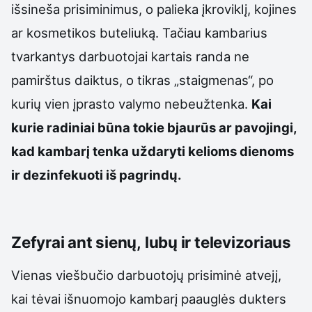
išsineša prisiminimus, o palieka įkroviklį, kojines
ar kosmetikos buteliuką. Tačiau kambarius
tvarkantys darbuotojai kartais randa ne
pamirštus daiktus, o tikras „staigmenas“, po
kurių vien įprasto valymo nebeužtenka.
Kai
kurie radiniai būna tokie bjaurūs ar pavojingi,
kad kambarį tenka uždaryti kelioms dienoms
ir dezinfekuoti iš pagrindų.
Zefyrai ant sienų, lubų ir televizoriaus
Vienas viešbučio darbuotojų prisiminė atvejį,
kai tėvai išnuomojo kambarį paauglės dukters