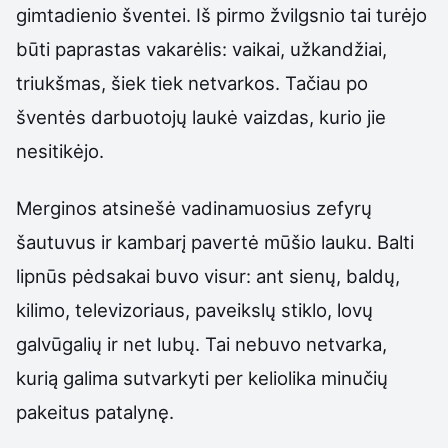
gimtadienio šventei. Iš pirmo žvilgsnio tai turėjo
būti paprastas vakarėlis: vaikai, užkandžiai,
triukšmas, šiek tiek netvarkos. Tačiau po
šventės darbuotojų laukė vaizdas, kurio jie
nesitikėjo.
Merginos atsinešė vadinamuosius zefyrų
šautuvus ir kambarį pavertė mūšio lauku. Balti
lipnūs pėdsakai buvo visur: ant sienų, baldų,
kilimo, televizoriaus, paveikslų stiklo, lovų
galvūgalių ir net lubų. Tai nebuvo netvarka,
kurią galima sutvarkyti per keliolika minučių
pakeitus patalynę.