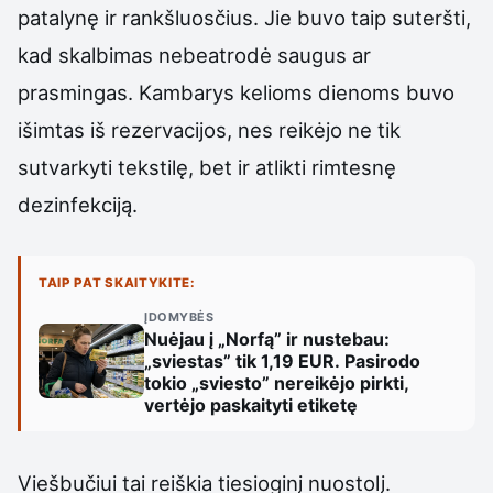
patalynę ir rankšluosčius. Jie buvo taip suteršti,
kad skalbimas nebeatrodė saugus ar
prasmingas. Kambarys kelioms dienoms buvo
išimtas iš rezervacijos, nes reikėjo ne tik
sutvarkyti tekstilę, bet ir atlikti rimtesnę
dezinfekciją.
TAIP PAT SKAITYKITE:
ĮDOMYBĖS
Nuėjau į „Norfą” ir nustebau:
„sviestas” tik 1,19 EUR. Pasirodo
tokio „sviesto” nereikėjo pirkti,
vertėjo paskaityti etiketę
Viešbučiui tai reiškia tiesioginį nuostolį.