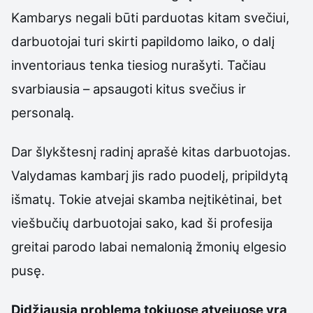
Kambarys negali būti parduotas kitam svečiui,
darbuotojai turi skirti papildomo laiko, o dalį
inventoriaus tenka tiesiog nurašyti. Tačiau
svarbiausia – apsaugoti kitus svečius ir
personalą.
Dar šlykštesnį radinį aprašė kitas darbuotojas.
Valydamas kambarį jis rado puodelį, pripildytą
išmatų. Tokie atvejai skamba neįtikėtinai, bet
viešbučių darbuotojai sako, kad ši profesija
greitai parodo labai nemalonią žmonių elgesio
pusę.
Didžiausia problema tokiuose atvejuose yra