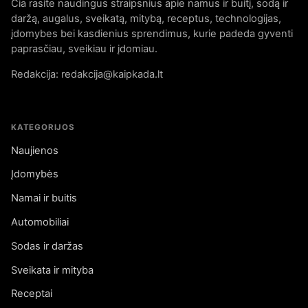
Čia rasite naudingus straipsnius apie namus ir buitį, sodą ir
daržą, augalus, sveikatą, mitybą, receptus, technologijas,
įdomybes bei kasdienius sprendimus, kurie padeda gyventi
paprasčiau, sveikiau ir įdomiau.
Redakcija: redakcija@kaipkada.lt
KATEGORIJOS
Naujienos
Įdomybės
Namai ir buitis
Automobiliai
Sodas ir daržas
Sveikata ir mityba
Receptai