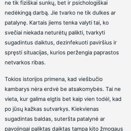
ne tik fiziškai sunkų, bet ir psichologiškai
nedėkingą darbą. Jie tvarko ne tik dulkes ar
patalynę. Kartais jiems tenka valyti tai, ko
svečiai niekada neturėtų palikti, tvarkyti
sugadintus daiktus, dezinfekuoti paviršius ir
spręsti situacijas, kurios peržengia paprastos
netvarkos ribas.
Tokios istorijos primena, kad viešbučio
kambarys nėra erdvė be atsakomybės. Tai ne
vieta, kur galima elgtis bet kaip vien todėl, kad
po jūsų kažkas sutvarkys. Kiekvienas
sugadintas baldas, suteršta patalynė ar
pavojingai paliktas daiktas tampa kito žmogaus