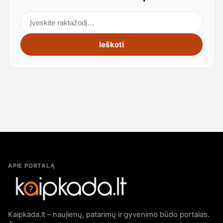
Ieškoti straipsnių
Ieškoti
APIE PORTALĄ
Kaipkada.lt – naujienų, patarimų ir gyvenimo būdo portalas.