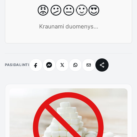
😡
😕
😐
🙂
😍
Kraunami duomenys...
PASIDALINTI