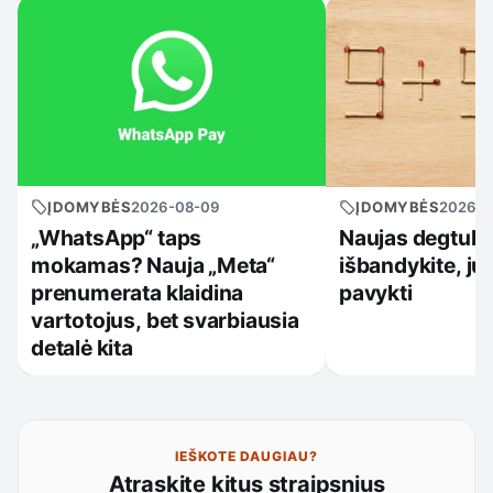
ĮDOMYBĖS
2026-08-09
ĮDOMYBĖS
2026-0
„WhatsApp“ taps
Naujas degtukų
mokamas? Nauja „Meta“
išbandykite, ju
prenumerata klaidina
pavykti
vartotojus, bet svarbiausia
detalė kita
IEŠKOTE DAUGIAU?
Atraskite kitus straipsnius