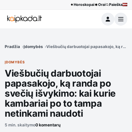
Horoskopai
Orai
Paieška
Meniu
Pradžia
Įdomybės
Viešbučių darbuotojai papasakojo, ką randa
ĮDOMYBĖS
Viešbučių darbuotojai
papasakojo, ką randa po
svečių išvykimo: kai kurie
kambariai po to tampa
netinkami naudoti
5 min. skaitymo
0 komentarų