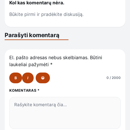
Kol kas komentarų nėra.
Būkite pirmi ir pradėkite diskusiją.
Parašyti komentarą
El. pašto adresas nebus skelbiamas.
Būtini
laukeliai pažymėti
*
B
I
😀
0 / 2000
KOMENTARAS
*