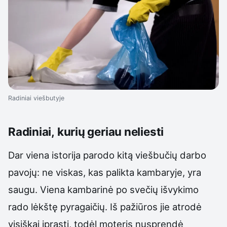
Radiniai viešbutyje
Radiniai, kurių geriau neliesti
Dar viena istorija parodo kitą viešbučių darbo
pavojų: ne viskas, kas palikta kambaryje, yra
saugu. Viena kambarinė po svečių išvykimo
rado lėkštę pyragaičių. Iš pažiūros jie atrodė
visiškai įprasti, todėl moteris nusprendė