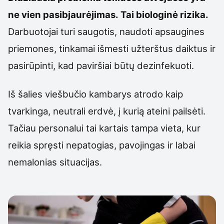
ne vien pasibjaurėjimas. Tai biologinė rizika.
Darbuotojai turi saugotis, naudoti apsaugines
priemones, tinkamai išmesti užterštus daiktus ir
pasirūpinti, kad paviršiai būtų dezinfekuoti.
Iš šalies viešbučio kambarys atrodo kaip
tvarkinga, neutrali erdvė, į kurią ateini pailsėti.
Tačiau personalui tai kartais tampa vieta, kur
reikia spręsti nepatogias, pavojingas ir labai
nemalonias situacijas.