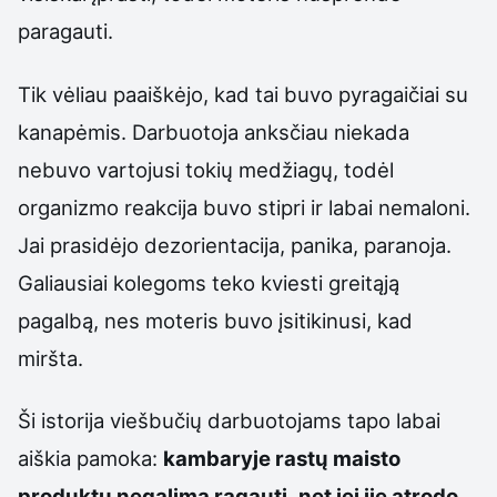
paragauti.
Tik vėliau paaiškėjo, kad tai buvo pyragaičiai su
kanapėmis. Darbuotoja anksčiau niekada
nebuvo vartojusi tokių medžiagų, todėl
organizmo reakcija buvo stipri ir labai nemaloni.
Jai prasidėjo dezorientacija, panika, paranoja.
Galiausiai kolegoms teko kviesti greitąją
pagalbą, nes moteris buvo įsitikinusi, kad
miršta.
Ši istorija viešbučių darbuotojams tapo labai
aiškia pamoka:
kambaryje rastų maisto
produktų negalima ragauti, net jei jie atrodo