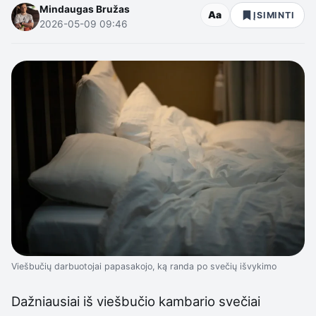
Mindaugas Bružas
Aa
ĮSIMINTI
2026-05-09 09:46
Viešbučių darbuotojai papasakojo, ką randa po svečių išvykimo
Dažniausiai iš viešbučio kambario svečiai