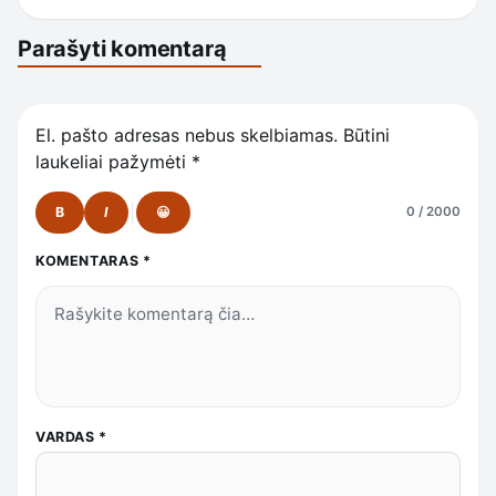
Parašyti komentarą
El. pašto adresas nebus skelbiamas.
Būtini
laukeliai pažymėti
*
B
I
😀
0 / 2000
KOMENTARAS
*
VARDAS
*