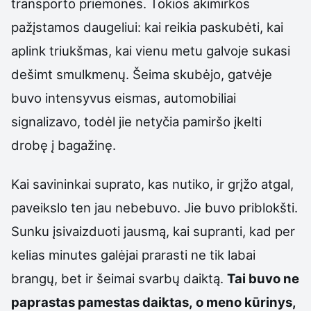
transporto priemonės. Tokios akimirkos
pažįstamos daugeliui: kai reikia paskubėti, kai
aplink triukšmas, kai vienu metu galvoje sukasi
dešimt smulkmenų. Šeima skubėjo, gatvėje
buvo intensyvus eismas, automobiliai
signalizavo, todėl jie netyčia pamiršo įkelti
drobę į bagažinę.
Kai savininkai suprato, kas nutiko, ir grįžo atgal,
paveikslo ten jau nebebuvo. Jie buvo priblokšti.
Sunku įsivaizduoti jausmą, kai supranti, kad per
kelias minutes galėjai prarasti ne tik labai
brangų, bet ir šeimai svarbų daiktą.
Tai buvo ne
paprastas pamestas daiktas, o meno kūrinys,