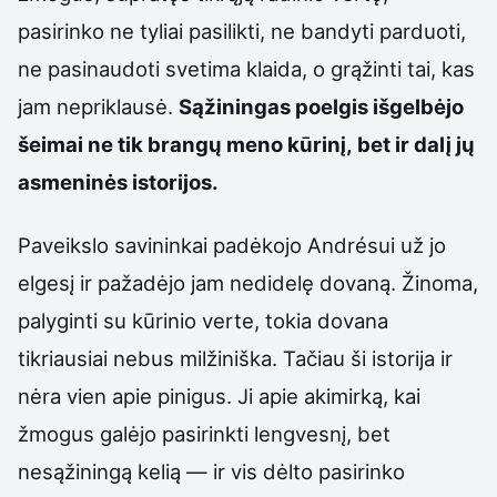
pasirinko ne tyliai pasilikti, ne bandyti parduoti,
ne pasinaudoti svetima klaida, o grąžinti tai, kas
jam nepriklausė.
Sąžiningas poelgis išgelbėjo
šeimai ne tik brangų meno kūrinį, bet ir dalį jų
asmeninės istorijos.
Paveikslo savininkai padėkojo Andrésui už jo
elgesį ir pažadėjo jam nedidelę dovaną. Žinoma,
palyginti su kūrinio verte, tokia dovana
tikriausiai nebus milžiniška. Tačiau ši istorija ir
nėra vien apie pinigus. Ji apie akimirką, kai
žmogus galėjo pasirinkti lengvesnį, bet
nesąžiningą kelią — ir vis dėlto pasirinko