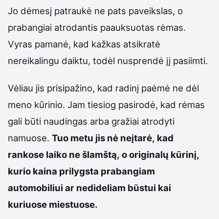
Jo dėmesį patraukė ne pats paveikslas, o
prabangiai atrodantis paauksuotas rėmas.
Vyras pamanė, kad kažkas atsikratė
nereikalingu daiktu, todėl nusprendė jį pasiimti.
Vėliau jis prisipažino, kad radinį paėmė ne dėl
meno kūrinio. Jam tiesiog pasirodė, kad rėmas
gali būti naudingas arba gražiai atrodyti
namuose.
Tuo metu jis nė neįtarė, kad
rankose laiko ne šlamštą, o originalų kūrinį,
kurio kaina prilygsta prabangiam
automobiliui ar nedideliam būstui kai
kuriuose miestuose.