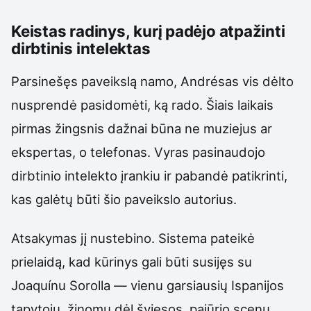
Keistas radinys, kurį padėjo atpažinti
dirbtinis intelektas
Parsinešęs paveikslą namo, Andrésas vis dėlto
nusprendė pasidomėti, ką rado. Šiais laikais
pirmas žingsnis dažnai būna ne muziejus ar
ekspertas, o telefonas. Vyras pasinaudojo
dirbtinio intelekto įrankiu ir pabandė patikrinti,
kas galėtų būti šio paveikslo autorius.
Atsakymas jį nustebino. Sistema pateikė
prielaidą, kad kūrinys gali būti susijęs su
Joaquínu Sorolla — vienu garsiausių Ispanijos
tapytojų, žinomu dėl šviesos, pajūrio scenų,