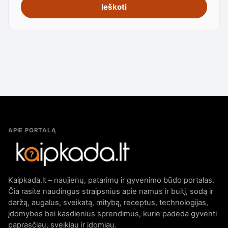
Ieškoti
APIE PORTALĄ
Kaipkada.lt – naujienų, patarimų ir gyvenimo būdo portalas.
Čia rasite naudingus straipsnius apie namus ir buitį, sodą ir
daržą, augalus, sveikatą, mitybą, receptus, technologijas,
įdomybes bei kasdienius sprendimus, kurie padeda gyventi
paprasčiau, sveikiau ir įdomiau.