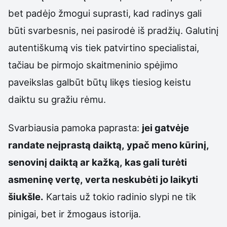
bet padėjo žmogui suprasti, kad radinys gali
būti svarbesnis, nei pasirodė iš pradžių. Galutinį
autentiškumą vis tiek patvirtino specialistai,
tačiau be pirmojo skaitmeninio spėjimo
paveikslas galbūt būtų likęs tiesiog keistu
daiktu su gražiu rėmu.
Svarbiausia pamoka paprasta:
jei gatvėje
randate neįprastą daiktą, ypač meno kūrinį,
senovinį daiktą ar kažką, kas gali turėti
asmeninę vertę, verta neskubėti jo laikyti
šiukšle.
Kartais už tokio radinio slypi ne tik
pinigai, bet ir žmogaus istorija.