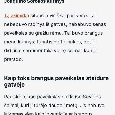
Joaquino Sorollos kūrinys
.
Tą akimirką
situacija visiškai pasikeitė. Tai
nebebuvo radinys iš gatvės, nebebuvo senas
paveikslas su gražiu rėmu. Tai buvo brangus
meno kūrinys, turintis ne tik rinkos, bet ir
didžiulę sentimentalią vertę šeimai, kuri jį
prarado.
Kaip toks brangus paveikslas atsidūrė
gatvėje
Paaiškėjo, kad paveikslas priklausė Sevilijos
šeimai, kuri jį turėjo daugelį metų. Jis nebuvo
laikomas vien kaip investicija ar brangus