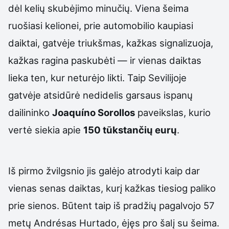
dėl kelių skubėjimo minučių. Viena šeima
ruošiasi kelionei, prie automobilio kaupiasi
daiktai, gatvėje triukšmas, kažkas signalizuoja,
kažkas ragina paskubėti — ir vienas daiktas
lieka ten, kur neturėjo likti. Taip Sevilijoje
gatvėje atsidūrė nedidelis garsaus ispanų
dailininko
Joaquíno Sorollos
paveikslas, kurio
vertė siekia apie
150 tūkstančių eurų
.
Iš pirmo žvilgsnio jis galėjo atrodyti kaip dar
vienas senas daiktas, kurį kažkas tiesiog paliko
prie sienos. Būtent taip iš pradžių pagalvojo 57
metų Andrésas Hurtado, ėjęs pro šalį su šeima.