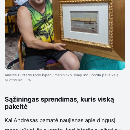
Andrés Hurtado rodo ispanų menininko Joaquíno Sorolla paveikslą
Nuotrauka: EPA
Sąžiningas sprendimas, kuris viską
pakeitė
Kai Andrésas pamatė naujienas apie dingusį
meno kūrinį, jis suprato, kad istorija susijusi su