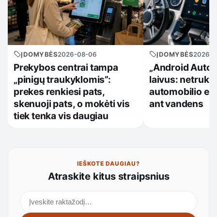
ĮDOMYBĖS
2026-08-06
ĮDOMYBĖS
2026-0
Prekybos centrai tampa
„Android Auto“ k
„pinigų traukyklomis”:
laivus: netruk
prekes renkiesi pats,
automobilio ekr
skenuoji pats, o mokėti vis
ant vandens
tiek tenka vis daugiau
IEŠKOTE DAUGIAU?
Atraskite kitus straipsnius
Ieškoti straipsnių