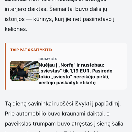
interjero daiktas. Šeimai tai buvo dalis jų
istorijos — kūrinys, kurį jie net pasiimdavo į
keliones.
TAIP PAT SKAITYKITE:
ĮDOMYBĖS
Nuėjau į „Norfą” ir nustebau:
„sviestas” tik 1,19 EUR. Pasirodo
tokio „sviesto” nereikėjo pirkti,
vertėjo paskaityti etiketę
Tą dieną savininkai ruošėsi išvykti į paplūdimį.
Prie automobilio buvo kraunami daiktai, o
paveikslas trumpam buvo atręstas į sieną šalia