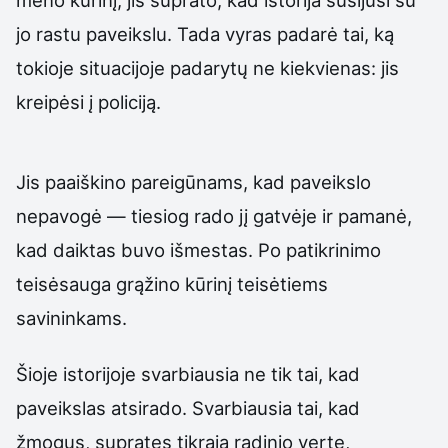
jo rastu paveikslu. Tada vyras padarė tai, ką
tokioje situacijoje padarytų ne kiekvienas: jis
kreipėsi į policiją.
Jis paaiškino pareigūnams, kad paveikslo
nepavogė — tiesiog rado jį gatvėje ir pamanė,
kad daiktas buvo išmestas. Po patikrinimo
teisėsauga grąžino kūrinį teisėtiems
savininkams.
Šioje istorijoje svarbiausia ne tik tai, kad
paveikslas atsirado. Svarbiausia tai, kad
žmogus, supratęs tikrąją radinio vertę,