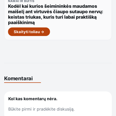
NAMAI IR BUITIS
Kodėl kai kurios šeimininkės maudamos
maišelį ant virtuvės čiaupo sutaupo nervų:
keistas triukas, kuris turi labai praktišką
paaiškinimą
Skaityti toliau →
Komentarai
Kol kas komentarų nėra.
Būkite pirmi ir pradėkite diskusiją.