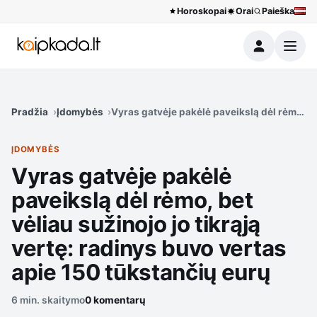
Horoskopai
Orai
Paieška
Meniu
Pradžia
Įdomybės
Vyras gatvėje pakėlė paveikslą dėl rėmo, bet
ĮDOMYBĖS
Vyras gatvėje pakėlė
paveikslą dėl rėmo, bet
vėliau sužinojo jo tikrąją
vertę: radinys buvo vertas
apie 150 tūkstančių eurų
6 min. skaitymo
0 komentarų