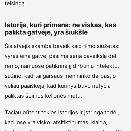
teisingą.
Istorija, kuri primena: ne viskas, kas
palikta gatvėje, yra šiukšlė
Šis atvejis skamba beveik kaip filmo siužetas:
vyras eina gatve, pasiima seną paveikslą dėl
rėmo, namuose patikrina jį dirbtiniu intelektu,
sužino, kad tai garsaus menininko darbas, o
vėliau paaiškėja, kad kūrinys buvo netyčia
paliktas šeimos kelionės metu.
Tačiau būtent tokios istorijos ir įstringa todėl,
kad jose yra visko: atsitiktinumas, klaida,