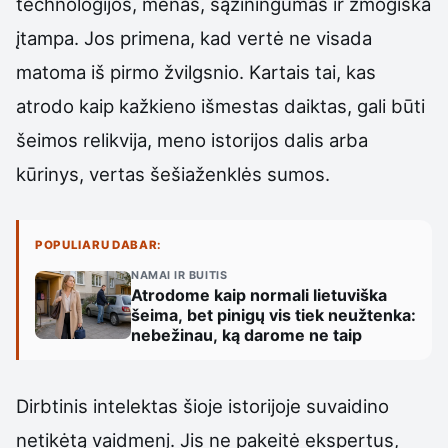
technologijos, menas, sąžiningumas ir žmogiška
įtampa. Jos primena, kad vertė ne visada
matoma iš pirmo žvilgsnio. Kartais tai, kas
atrodo kaip kažkieno išmestas daiktas, gali būti
šeimos relikvija, meno istorijos dalis arba
kūrinys, vertas šešiaženklės sumos.
POPULIARU DABAR:
NAMAI IR BUITIS
Atrodome kaip normali lietuviška
šeima, bet pinigų vis tiek neužtenka:
nebežinau, ką darome ne taip
Dirbtinis intelektas šioje istorijoje suvaidino
netikėtą vaidmenį. Jis ne pakeitė ekspertus,