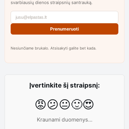
svarbiausių dienos straipsnių santrauką.
Prenumeruoti
Nesiunčiame brukalo. Atsisakyti galite bet kada.
Įvertinkite šį straipsnį:
😡
😕
😐
🙂
😍
Kraunami duomenys...