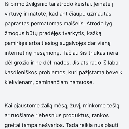
Iš pirmo žvilgsnio tai atrodo keistai. Įeinate į
virtuvę ir matote, kad ant čiaupo užmautas
paprastas permatomas maišelis. Atrodo lyg
žmogus būtų pradėjęs tvarkytis, kažką
pamiršęs arba tiesiog sugalvojęs dar vieną
internetinę nesąmonę. Tačiau šis triukas nėra
dėl grožio ir ne dėl mados. Jis atsirado iš labai
kasdieniškos problemos, kuri pažįstama beveik
kiekvienam, gaminančiam namuose.
Kai pjaustome žalią mėsą, žuvį, minkome tešlą
ar ruošiame riebesnius produktus, rankos
greitai tampa nešvarios. Tada reikia nusiplauti