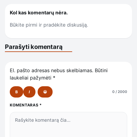
Kol kas komentarų nėra.
Būkite pirmi ir pradėkite diskusiją.
Parašyti komentarą
El. pašto adresas nebus skelbiamas.
Būtini
laukeliai pažymėti
*
B
I
😀
0 / 2000
KOMENTARAS
*