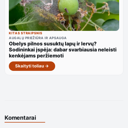
KITAS STRAIPSNIS
AUGALŲ PRIEŽIŪRA IR APSAUGA
Obelys pilnos susuktų lapų ir lervų?
Sodininkai įspėja: dabar svarbiausia neleisti
kenkėjams peržiemoti
Skaityti toliau →
Komentarai