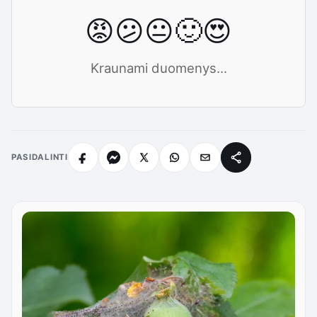
😡
😕
😐
🙂
😍
Kraunami duomenys...
PASIDALINTI