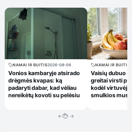
NAMAI IR BUITIS
2026-08-06
NAMAI IR BUITIS
Vonios kambaryje atsirado
Vaisių dubuo pr
drėgmės kvapas: ką
greitai virsti p
padaryti dabar, kad vėliau
kodėl virtuvėje
nereikėtų kovoti su pelėsiu
smulkios muse
←
→