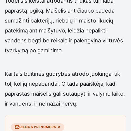
Todėl šis keistai atrodantis triukas turi labai
paprastą logiką. Maišelis ant čiaupo padeda
sumažinti bakterijų, riebalų ir maisto likučių
patekimą ant maišytuvo, leidžia nepalikti
vandens bėgti be reikalo ir palengvina virtuvės
tvarkymą po gaminimo.
Kartais buitinės gudrybės atrodo juokingai tik
tol, kol jų nepabandai. O tada paaiškėja, kad
paprastas maišelis gali sutaupyti ir valymo laiko,
ir vandens, ir nemažai nervų.
DIENOS PRENUMERATA