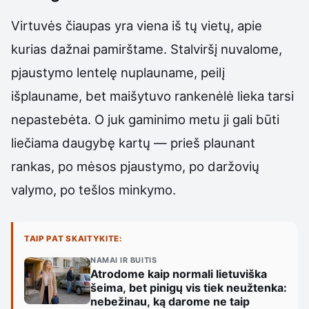
Virtuvės čiaupas yra viena iš tų vietų, apie
kurias dažnai pamirštame. Stalviršį nuvalome,
pjaustymo lentelę nuplauname, peilį
išplauname, bet maišytuvo rankenėlė lieka tarsi
nepastebėta. O juk gaminimo metu ji gali būti
liečiama daugybę kartų — prieš plaunant
rankas, po mėsos pjaustymo, po daržovių
valymo, po tešlos minkymo.
TAIP PAT SKAITYKITE:
NAMAI IR BUITIS
Atrodome kaip normali lietuviška
šeima, bet pinigų vis tiek neužtenka:
nebežinau, ką darome ne taip