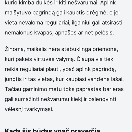
kurio kimba dulkės ir kiti nešvarumai. Aplink
maišytuvo pagrindą gali kauptis drėgmė, o jei
vieta nevaloma reguliariai, ilgainiui gali atsirasti
nemalonus kvapas, apnašos ar net pelėsis.
Žinoma, maišelis nėra stebuklinga priemonė,
kuri pakeis virtuvės valymą. Čiaupą vis tiek
reikia reguliariai plauti, ypač aplink pagrindą,
jungtis ir tas vietas, kur kaupiasi vandens lašai.
Tačiau gaminimo metu toks paprastas barjeras
gali sumažinti nešvarumų kiekį ir palengvinti
vėlesnį tvarkymąsi.
Kada šis būdas ypač praverčia