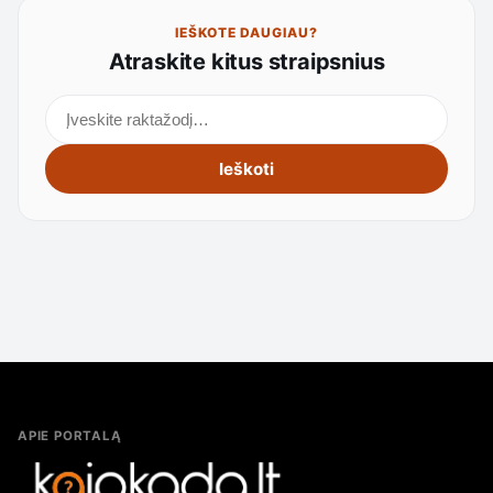
IEŠKOTE DAUGIAU?
Atraskite kitus straipsnius
Ieškoti straipsnių
Ieškoti
APIE PORTALĄ