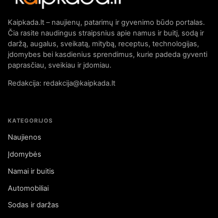
Kaipkada.lt – naujienų, patarimų ir gyvenimo būdo portalas.
Čia rasite naudingus straipsnius apie namus ir buitį, sodą ir
daržą, augalus, sveikatą, mitybą, receptus, technologijas,
įdomybes bei kasdienius sprendimus, kurie padeda gyventi
paprasčiau, sveikiau ir įdomiau.
Redakcija: redakcija@kaipkada.lt
KATEGORIJOS
Naujienos
Įdomybės
Namai ir buitis
Automobiliai
Sodas ir daržas