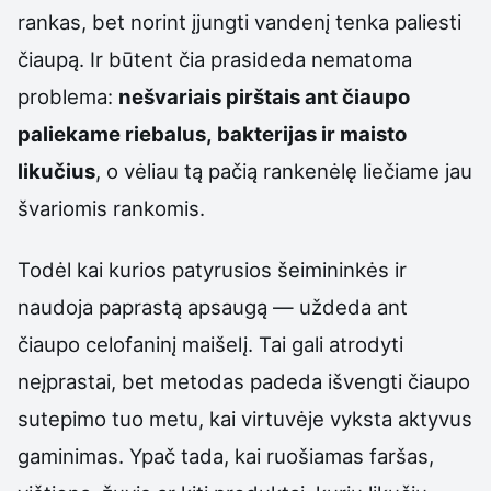
rankas, bet norint įjungti vandenį tenka paliesti
čiaupą. Ir būtent čia prasideda nematoma
problema:
nešvariais pirštais ant čiaupo
paliekame riebalus, bakterijas ir maisto
likučius
, o vėliau tą pačią rankenėlę liečiame jau
švariomis rankomis.
Todėl kai kurios patyrusios šeimininkės ir
naudoja paprastą apsaugą — uždeda ant
čiaupo celofaninį maišelį. Tai gali atrodyti
neįprastai, bet metodas padeda išvengti čiaupo
sutepimo tuo metu, kai virtuvėje vyksta aktyvus
gaminimas. Ypač tada, kai ruošiamas faršas,