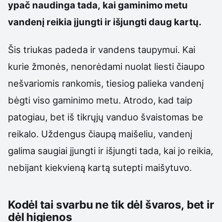
ypač naudinga tada, kai gaminimo metu
vandenį reikia įjungti ir išjungti daug kartų.
Šis triukas padeda ir vandens taupymui. Kai
kurie žmonės, nenorėdami nuolat liesti čiaupo
nešvariomis rankomis, tiesiog palieka vandenį
bėgti viso gaminimo metu. Atrodo, kad taip
patogiau, bet iš tikrųjų vanduo švaistomas be
reikalo. Uždengus čiaupą maišeliu, vandenį
galima saugiai įjungti ir išjungti tada, kai jo reikia,
nebijant kiekvieną kartą sutepti maišytuvo.
Kodėl tai svarbu ne tik dėl švaros, bet ir
dėl higienos