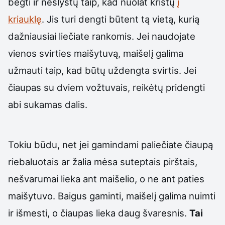
bėgti ir neslystų taip, kad nuolat kristų
į
kriauklę
. Jis turi dengti būtent tą vietą, kurią
dažniausiai liečiate rankomis. Jei naudojate
vienos svirties maišytuvą, maišelį galima
užmauti taip, kad būtų uždengta svirtis. Jei
čiaupas su dviem vožtuvais, reikėtų pridengti
abi sukamas dalis.
Tokiu būdu, net jei gamindami paliečiate čiaupą
riebaluotais ar žalia mėsa suteptais pirštais,
nešvarumai lieka ant maišelio, o ne ant paties
maišytuvo. Baigus gaminti, maišelį galima nuimti
ir išmesti, o čiaupas lieka daug švaresnis.
Tai