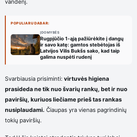
vandenį.
POPULIARU DABAR:
ĮDOMYBĖS
Rugpjūčio 1-ąją pažiūrėkite į dangų
ir savo katę: gamtos stebėtojas iš
Latvijos Vilis Bukšs sako, kad taip
galima nuspėti rudenį
Svarbiausia prisiminti:
virtuvės higiena
prasideda ne tik nuo švarių rankų, bet ir nuo
paviršių, kuriuos liečiame prieš tas rankas
nusiplaudami.
Čiaupas yra vienas pagrindinių
tokių paviršių.