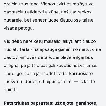
greičiau susitepa. Vienos svirties maišytuvą
paprasčiau atidaryti alkūne, riešu ar rankos
nugarėle, bet senesniuose čiaupuose tai ne
visada patogu.
Vis dėlto nereikėtų maišelio laikyti ant čiaupo
nuolat. Tai laikina apsauga gaminimo metu, o ne
pastovi virtuvės detalė. Jei plėvelė ilgai bus
drėgna, po ja taip pat gali kauptis nešvarumai.
Todėl geriausia ją naudoti tada, kai ruošiate
„nešvarų“ darbą, o baigus gaminti — iš karto
nuimti.
Pats triukas paprastas: uždėjote, gaminote,