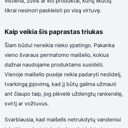
vištiena, žuvis ar kiti produktai, kurių likučių
tikrai nesinori paskleisti po visą virtuvę.
Kaip veikia šis paprastas triukas
Šiam būdui nereikia nieko ypatingo. Pakanka
vieno švaraus permatomo maišelio, kokius
dažnai naudojame produktams susidėti.
Vienoje maišelio pusėje reikia padaryti nedidelį,
tvarkingą įpjovimą, kad jį būtų galima užmauti
ant čiaupo taip, jog plėvelė uždengtų rankenėlę,
svirtį ar vožtuvus.
Svarbiausia, kad maišelis netrukdytų vandeniui