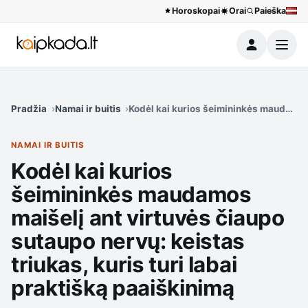
Horoskopai
Orai
Paieška
Meniu
Pradžia
Namai ir buitis
Kodėl kai kurios šeimininkės maudamos m
NAMAI IR BUITIS
Kodėl kai kurios
šeimininkės maudamos
maišelį ant virtuvės čiaupo
sutaupo nervų: keistas
triukas, kuris turi labai
praktišką paaiškinimą