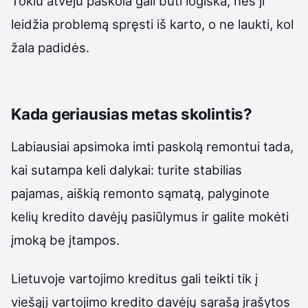
Tokiu atveju paskola gali būti logiška, nes ji
leidžia problemą spręsti iš karto, o ne laukti, kol
žala padidės.
Kada geriausias metas skolintis?
Labiausiai apsimoka imti paskolą remontui tada,
kai sutampa keli dalykai: turite stabilias
pajamas, aiškią remonto sąmatą, palyginote
kelių kredito davėjų pasiūlymus ir galite mokėti
įmoką be įtampos.
Lietuvoje vartojimo kreditus gali teikti tik į
viešąjį vartojimo kredito davėjų sąrašą įrašytos