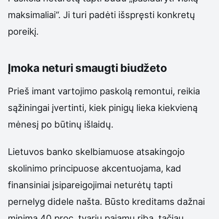
maksimaliai“. Ji turi padėti išspręsti konkretų
poreikį.
Įmoka neturi smaugti biudžeto
Prieš imant vartojimo paskolą remontui, reikia
sąžiningai įvertinti, kiek pinigų lieka kiekvieną
mėnesį po būtinų išlaidų.
Lietuvos banko skelbiamuose atsakingojo
skolinimo principuose akcentuojama, kad
finansiniai įsipareigojimai neturėtų tapti
pernelyg didele našta. Būsto kreditams dažnai
minima 40 proc. tvarių pajamų riba, tačiau