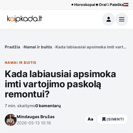
Horoskopai
Orai
Paieška
Meniu
Pradžia
Namai ir buitis
Kada labiausiai apsimoka imti vartojim
NAMAI IR BUITIS
Kada labiausiai apsimoka
imti vartojimo paskolą
remontui?
7 min. skaitymo
0 komentarų
Mindaugas Bružas
Aa
ĮSIMINTI
2026-05-13 10:16