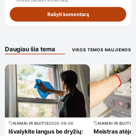
norėsiu parašyti komentarą.
Daugiau šia tema
VISOS TEMOS NAUJIENOS
NAMAI IR BUITIS
2026-08-06
NAMAI IR BUITIS
Išvalykite langus be dryžių:
Meistras atėjo,