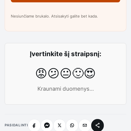
Nesiunčiame brukalo. Atsisakyti galite bet kada.
Įvertinkite šį straipsnį:
😡
😕
😐
🙂
😍
Kraunami duomenys...
PASIDALINTI