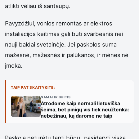
atlikti vėliau iš santaupų.
Pavyzdžiui, vonios remontas ar elektros
instaliacijos keitimas gali būti svarbesnis nei
nauji baldai svetainėje. Jei paskolos suma
mažesnė, mažesnės ir palūkanos, ir mėnesinė
įmoka.
TAIP PAT SKAITYKITE:
NAMAI IR BUITIS
Atrodome kaip normali lietuviška
šeima, bet pinigų vis tiek neužtenka:
nebežinau, ką darome ne taip
Paskola neturėtų tapti būdu „pasidaryti viską