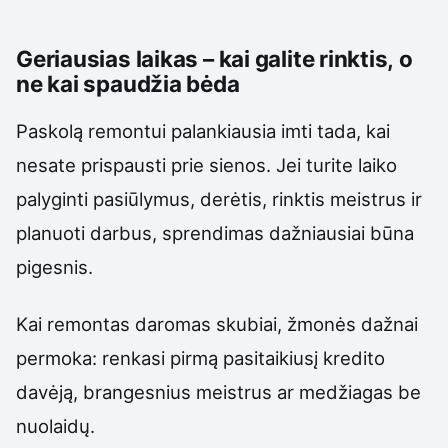
Geriausias laikas – kai galite rinktis, o
ne kai spaudžia bėda
Paskolą remontui palankiausia imti tada, kai
nesate prispausti prie sienos. Jei turite laiko
palyginti pasiūlymus, derėtis, rinktis meistrus ir
planuoti darbus, sprendimas dažniausiai būna
pigesnis.
Kai remontas daromas skubiai, žmonės dažnai
permoka: renkasi pirmą pasitaikiusį kredito
davėją, brangesnius meistrus ar medžiagas be
nuolaidų.