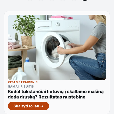
KITAS STRAIPSNIS
NAMAI IR BUITIS
Kodėl tūkstančiai lietuvių į skalbimo mašiną
deda druską? Rezultatas nustebino
Skaityti toliau →