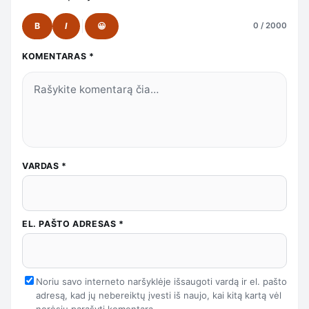
B
I
😀
0 / 2000
KOMENTARAS
*
VARDAS
*
EL. PAŠTO ADRESAS
*
Noriu savo interneto naršyklėje išsaugoti vardą ir el. pašto
adresą, kad jų nebereiktų įvesti iš naujo, kai kitą kartą vėl