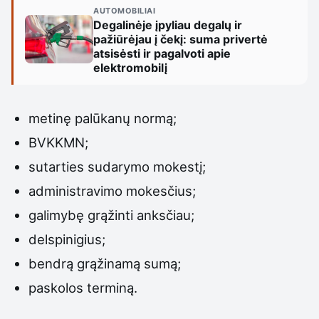
AUTOMOBILIAI
Degalinėje įpyliau degalų ir
pažiūrėjau į čekį: suma privertė
atsisėsti ir pagalvoti apie
elektromobilį
metinę palūkanų normą;
BVKKMN;
sutarties sudarymo mokestį;
administravimo mokesčius;
galimybę grąžinti anksčiau;
delspinigius;
bendrą grąžinamą sumą;
paskolos terminą.