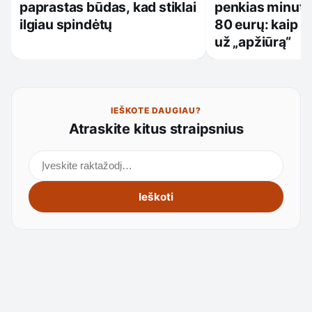
paprastas būdas, kad stiklai
penkias minute
ilgiau spindėtų
80 eurų: kaip 
už „apžiūrą“
IEŠKOTE DAUGIAU?
Atraskite kitus straipsnius
Ieškoti straipsnių
Ieškoti