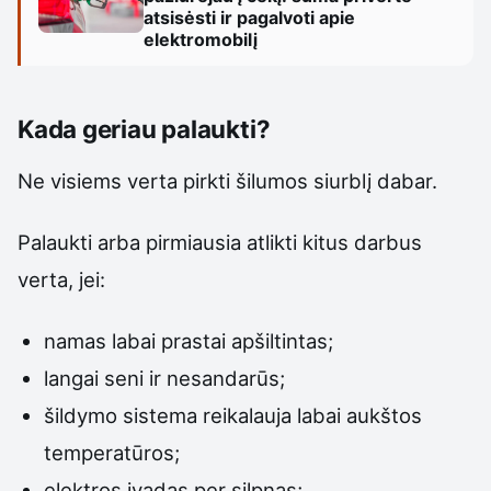
atsisėsti ir pagalvoti apie
elektromobilį
Kada geriau palaukti?
Ne visiems verta pirkti šilumos siurblį dabar.
Palaukti arba pirmiausia atlikti kitus darbus
verta, jei:
namas labai prastai apšiltintas;
langai seni ir nesandarūs;
šildymo sistema reikalauja labai aukštos
temperatūros;
elektros įvadas per silpnas;