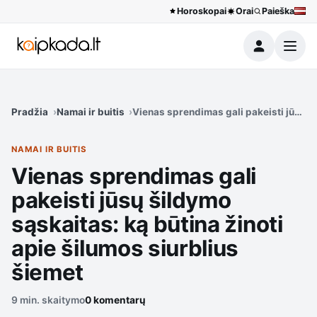
Horoskopai
Orai
Paieška
Meniu
Pradžia
Namai ir buitis
Vienas sprendimas gali pakeisti jūsų ši
NAMAI IR BUITIS
Vienas sprendimas gali
pakeisti jūsų šildymo
sąskaitas: ką būtina žinoti
apie šilumos siurblius
šiemet
9 min. skaitymo
0 komentarų