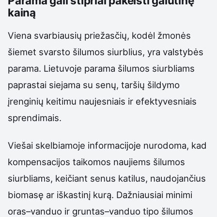
Parama gali stipriai pakeisti galutinę
kainą
Viena svarbiausių priežasčių, kodėl žmonės
šiemet svarsto šilumos siurblius, yra valstybės
parama. Lietuvoje parama šilumos siurbliams
paprastai siejama su senų, taršių šildymo
įrenginių keitimu naujesniais ir efektyvesniais
sprendimais.
Viešai skelbiamoje informacijoje nurodoma, kad
kompensacijos taikomos naujiems šilumos
siurbliams, keičiant senus katilus, naudojančius
biomasę ar iškastinį kurą. Dažniausiai minimi
oras–vanduo ir gruntas–vanduo tipo šilumos