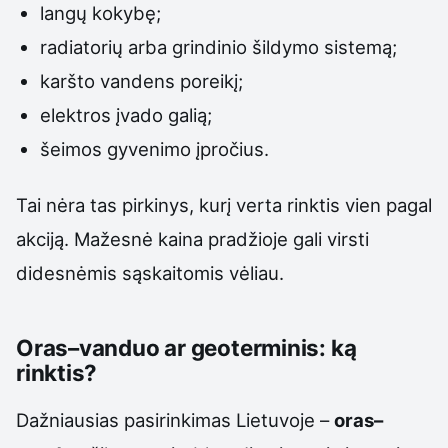
langų kokybę;
radiatorių arba grindinio šildymo sistemą;
karšto vandens poreikį;
elektros įvado galią;
šeimos gyvenimo įpročius.
Tai nėra tas pirkinys, kurį verta rinktis vien pagal
akciją. Mažesnė kaina pradžioje gali virsti
didesnėmis sąskaitomis vėliau.
Oras–vanduo ar geoterminis: ką
rinktis?
Dažniausias pasirinkimas Lietuvoje –
oras–