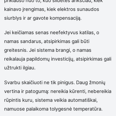
priklauso nuo to, kuo šildėtės anksčiau, kiek
kainavo įrengimas, kiek elektros sunaudos
siurblys ir ar gavote kompensaciją.
Jei keičiamas senas neefektyvus katilas, o
namas sandarus, atsipirkimas gali būti
greitesnis. Jei sistema brangi, o namas
reikalauja papildomų investicijų, atsipirkimas gali
užtrukti ilgiau.
Svarbu skaičiuoti ne tik pinigus. Daug žmonių
vertina ir patogumą: nereikia kūrenti, nebereikia
rūpintis kuru, sistema veikia automatiškai,
namuose palaikoma tolygesnė temperatūra.