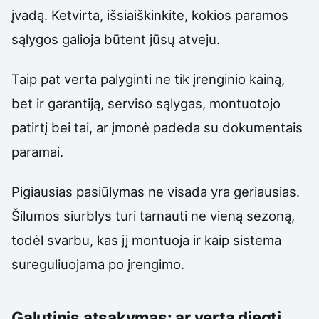
įvadą. Ketvirta, išsiaiškinkite, kokios paramos
sąlygos galioja būtent jūsų atveju.
Taip pat verta palyginti ne tik įrenginio kainą,
bet ir garantiją, serviso sąlygas, montuotojo
patirtį bei tai, ar įmonė padeda su dokumentais
paramai.
Pigiausias pasiūlymas ne visada yra geriausias.
Šilumos siurblys turi tarnauti ne vieną sezoną,
todėl svarbu, kas jį montuoja ir kaip sistema
sureguliuojama po įrengimo.
Galutinis atsakymas: ar verta diegti