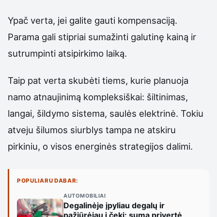
Ypač verta, jei galite gauti kompensaciją.
Parama gali stipriai sumažinti galutinę kainą ir
sutrumpinti atsipirkimo laiką.
Taip pat verta skubėti tiems, kurie planuoja
namo atnaujinimą kompleksiškai: šiltinimas,
langai, šildymo sistema, saulės elektrinė. Tokiu
atveju šilumos siurblys tampa ne atskiru
pirkiniu, o visos energinės strategijos dalimi.
POPULIARU DABAR:
AUTOMOBILIAI
Degalinėje įpyliau degalų ir
pažiūrėjau į čekį: suma privertė