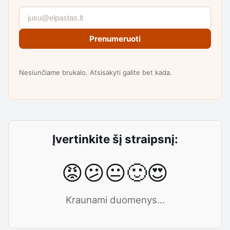
Prenumeruoti
Nesiunčiame brukalo. Atsisakyti galite bet kada.
Įvertinkite šį straipsnį:
😡
😕
😐
🙂
😍
Kraunami duomenys...