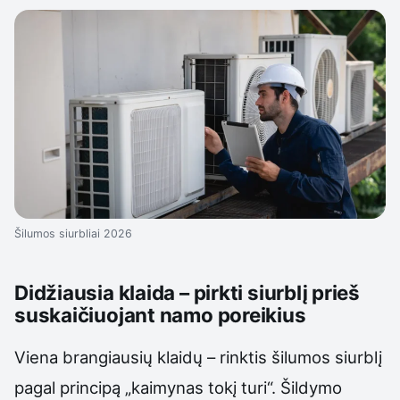
Šilumos siurbliai 2026
Didžiausia klaida – pirkti siurblį prieš
suskaičiuojant namo poreikius
Viena brangiausių klaidų – rinktis šilumos siurblį
pagal principą „kaimynas tokį turi“. Šildymo