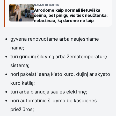
NAMAI IR BUITIS
Atrodome kaip normali lietuviška
šeima, bet pinigų vis tiek neužtenka:
nebežinau, ką darome ne taip
gyvena renovuotame arba naujesniame
name;
turi grindinį šildymą arba žematemperatūrę
sistemą;
nori pakeisti seną kieto kuro, dujinį ar skysto
kuro katilą;
turi arba planuoja saulės elektrinę;
nori automatinio šildymo be kasdienės
priežiūros;