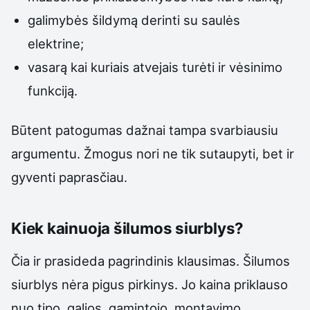
galimybės šildymą derinti su saulės
elektrine;
vasarą kai kuriais atvejais turėti ir vėsinimo
funkciją.
Būtent patogumas dažnai tampa svarbiausiu
argumentu. Žmogus nori ne tik sutaupyti, bet ir
gyventi paprasčiau.
Kiek kainuoja šilumos siurblys?
Čia ir prasideda pagrindinis klausimas. Šilumos
siurblys nėra pigus pirkinys. Jo kaina priklauso
nuo tipo, galios, gamintojo, montavimo