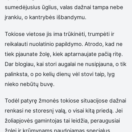
sumedėjusius ūglius, valas dažnai tampa nebe
įrankiu, o kantrybės išbandymu.
Tokiose vietose jis ima trūkinėti, trumpėti ir
reikalauti nuolatinio papildymo. Atrodo, kad ne
tiek pjaunate žolę, kiek aptarnaujate pačią ritę.
Dar blogiau, kai stori augalai ne nusipjauna, o tik
palinksta, o po kelių dienų vėl stovi taip, lyg
nieko nebūtų buvę.
Todėl patyrę žmonės tokiose situacijose dažnai
renkasi ne storesnį valą, o visai kitą priedą. Jei
žoliapjovės gamintojas tai leidžia, peraugusiai
žolei ir krūmynams naudojamas specialus