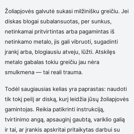
Žoliapjovės galvutė sukasi milžinišku greičiu. Jei
diskas blogai subalansuotas, per sunkus,
netinkamai pritvirtintas arba pagamintas iš
netinkamo metalo, jis gali vibruoti, sugadinti
įrankį arba, blogiausiu atveju, lūžti. Atskilęs
metalo gabalas tokiu greičiu jau nėra
smulkmena — tai reali trauma.
Todėl saugiausias kelias yra paprastas: naudoti
tik tokį peilį ar diską, kurį leidžia jūsų žoliapjovės
gamintojas. Reikia patikrinti instrukciją,
tvirtinimo angą, apsauginį gaubtą, variklio galią
ir tai, ar įrankis apskritai pritaikytas darbui su