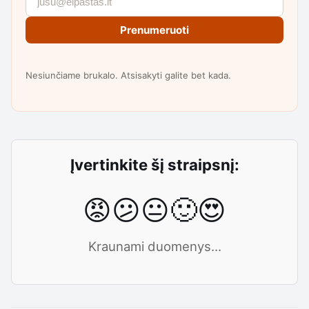
Prenumeruoti
Nesiunčiame brukalo. Atsisakyti galite bet kada.
Įvertinkite šį straipsnį:
😡
😕
😐
🙂
😍
Kraunami duomenys...