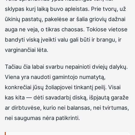
sklypas kurį laiką buvo apleistas. Prie tvorų, už
ūkinių pastatų, pakelėse ar šalia griovių dažnai
auga ne veja, o tikras chaosas. Tokiose vietose
bandyti viską įveikti valu gali būti ir brangu, ir
varginančiai lėta.
Tačiau čia labai svarbu nepainioti dviejų dalykų.
Viena yra naudoti gamintojo numatytą,
konkrečiai jūsų žoliapjovei tinkantį peilį. Visai
kas kita — dėti savadarbį diską, išpjautą garaže
ar dirbtuvėse, kurio nei balansas, nei tvirtumas,
nei saugumas nėra patikrinti.