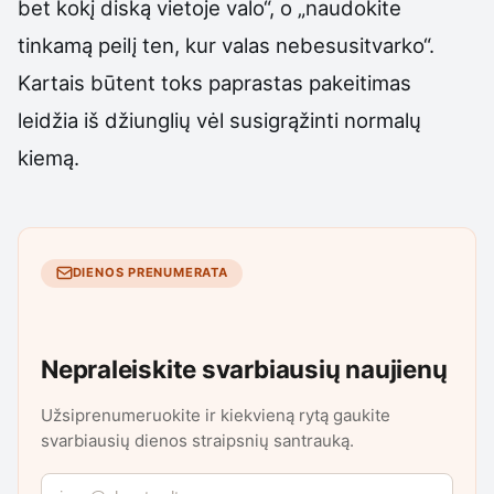
bet kokį diską vietoje valo“, o „naudokite
tinkamą peilį ten, kur valas nebesusitvarko“.
Kartais būtent toks paprastas pakeitimas
leidžia iš džiunglių vėl susigrąžinti normalų
kiemą.
DIENOS PRENUMERATA
Nepraleiskite svarbiausių naujienų
Užsiprenumeruokite ir kiekvieną rytą gaukite
svarbiausių dienos straipsnių santrauką.