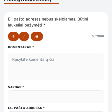
El. pašto adresas nebus skelbiamas.
Būtini
laukeliai pažymėti
*
B
I
😀
0 / 2000
KOMENTARAS
*
VARDAS
*
EL. PAŠTO ADRESAS
*