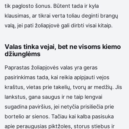
tik paglosto šonus. Būtent tada ir kyla
klausimas, ar tikrai verta toliau deginti brangų
valą, jei pati žoliapjovė gali dirbti visai kitaip.
Valas tinka vejai, bet ne visoms kiemo
džiunglėms
Paprastas žoliapjovės valas yra geras
pasirinkimas tada, kai reikia apipjauti vejos
kraštus, vietas prie takelių, tvorų ar medžių. Jis
lankstus, gana saugus ir ne taip lengvai
sugadina paviršius, jei netyčia prisiliečia prie
bortelio ar sienos. Tačiau kai kalba pasisuka
apie peraugusias piktžoles, storus stiebus ir