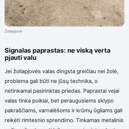
Žoliapjovė
Signalas paprastas: ne viską verta
pjauti valu
Jei žoliapjovės valas dingsta greičiau nei žolė,
problema gali būti ne jūsų technika, o
netinkamai pasirinktas priedas. Paprastai vejai
valas tinka puikiai, bet peraugusiems sklypo
pakraščiams, varnalėšoms ir krūmų ūgliams gali
reikėti rimtesnio sprendimo. Tinkamas metalinis