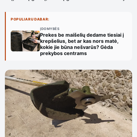
POPULIARU DABAR:
ĮDOMYBĖS
Prekes be maišelių dedame tiesiai į
krepšelius, bet ar kas nors matė,
kokie jie būna nešvarūs? Gėda
prekybos centrams