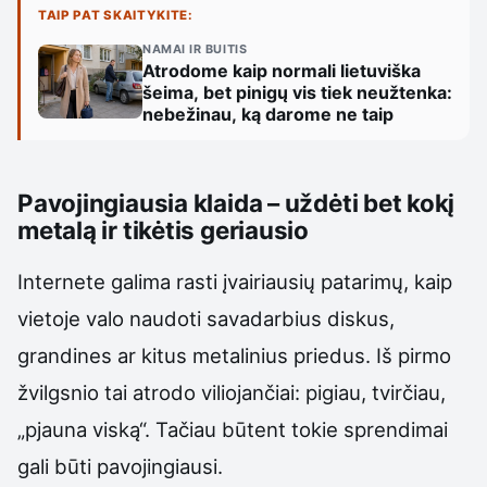
TAIP PAT SKAITYKITE:
NAMAI IR BUITIS
Atrodome kaip normali lietuviška
šeima, bet pinigų vis tiek neužtenka:
nebežinau, ką darome ne taip
Pavojingiausia klaida – uždėti bet kokį
metalą ir tikėtis geriausio
Internete galima rasti įvairiausių patarimų, kaip
vietoje valo naudoti savadarbius diskus,
grandines ar kitus metalinius priedus. Iš pirmo
žvilgsnio tai atrodo viliojančiai: pigiau, tvirčiau,
„pjauna viską“. Tačiau būtent tokie sprendimai
gali būti pavojingiausi.