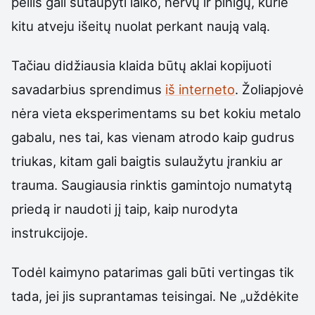
peilis gali sutaupyti laiko, nervų ir pinigų, kurie
kitu atveju išeitų nuolat perkant naują valą.
Tačiau didžiausia klaida būtų aklai kopijuoti
savadarbius sprendimus
iš interneto
. Žoliapjovė
nėra vieta eksperimentams su bet kokiu metalo
gabalu, nes tai, kas vienam atrodo kaip gudrus
triukas, kitam gali baigtis sulaužytu įrankiu ar
trauma. Saugiausia rinktis gamintojo numatytą
priedą ir naudoti jį taip, kaip nurodyta
instrukcijoje.
Todėl kaimyno patarimas gali būti vertingas tik
tada, jei jis suprantamas teisingai. Ne „uždėkite