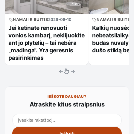
NAMAI IR BUITIS
2026-08-10
NAMAI IR BUITIS
Jei ketinate renovuoti
Kalkių nuosėd
vonios kambarį, neklijuokite
nebeatsilaikys:
ant jo plytelių – tai nebėra
būdas nuvalys 
„madinga“. Yra geresnis
dušo stiklą be 
pasirinkimas
←
→
IEŠKOTE DAUGIAU?
Atraskite kitus straipsnius
Ieškoti straipsnių
Ieškoti