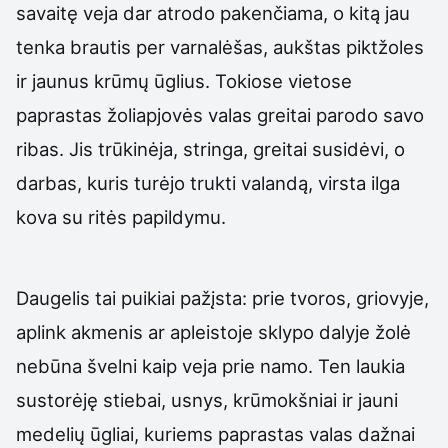
savaitę veja dar atrodo pakenčiama, o kitą jau
tenka brautis per varnalėšas, aukštas piktžoles
ir jaunus krūmų ūglius. Tokiose vietose
paprastas žoliapjovės valas greitai parodo savo
ribas. Jis trūkinėja, stringa, greitai susidėvi, o
darbas, kuris turėjo trukti valandą, virsta ilga
kova su ritės papildymu.
Daugelis tai puikiai pažįsta: prie tvoros, griovyje,
aplink akmenis ar apleistoje sklypo dalyje žolė
nebūna švelni kaip veja prie namo. Ten laukia
sustorėję stiebai, usnys, krūmokšniai ir jauni
medelių ūgliai, kuriems paprastas valas dažnai