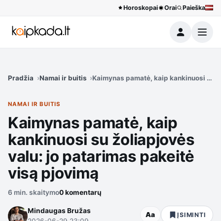
Horoskopai
Orai
Paieška
Meniu
Pradžia
Namai ir buitis
Kaimynas pamatė, kaip kankinuosi su žo
NAMAI IR BUITIS
Kaimynas pamatė, kaip
kankinuosi su žoliapjovės
valu: jo patarimas pakeitė
visą pjovimą
6 min. skaitymo
0 komentarų
Mindaugas Bružas
Aa
ĮSIMINTI
2026-06-29 23:09