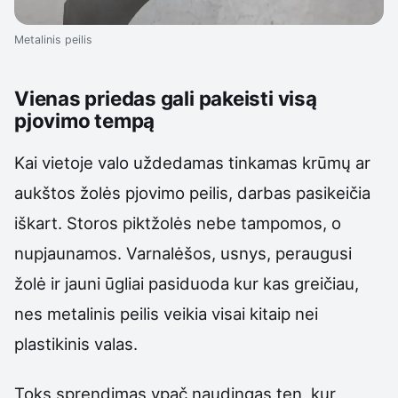
Metalinis peilis
Vienas priedas gali pakeisti visą
pjovimo tempą
Kai vietoje valo uždedamas tinkamas krūmų ar
aukštos žolės pjovimo peilis, darbas pasikeičia
iškart. Storos piktžolės nebe tampomos, o
nupjaunamos. Varnalėšos, usnys, peraugusi
žolė ir jauni ūgliai pasiduoda kur kas greičiau,
nes metalinis peilis veikia visai kitaip nei
plastikinis valas.
Toks sprendimas ypač naudingas ten, kur