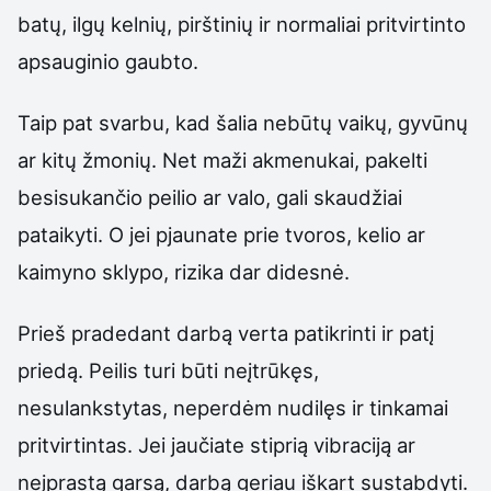
batų, ilgų kelnių, pirštinių ir normaliai pritvirtinto
apsauginio gaubto.
Taip pat svarbu, kad šalia nebūtų vaikų, gyvūnų
ar kitų žmonių. Net maži akmenukai, pakelti
besisukančio peilio ar valo, gali skaudžiai
pataikyti. O jei pjaunate prie tvoros, kelio ar
kaimyno sklypo, rizika dar didesnė.
Prieš pradedant darbą verta patikrinti ir patį
priedą. Peilis turi būti neįtrūkęs,
nesulankstytas, neperdėm nudilęs ir tinkamai
pritvirtintas. Jei jaučiate stiprią vibraciją ar
neįprastą garsą, darbą geriau iškart sustabdyti.