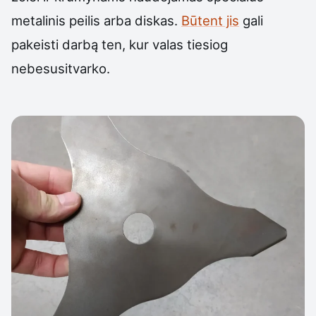
metalinis peilis arba diskas.
Būtent jis
gali
pakeisti darbą ten, kur valas tiesiog
nebesusitvarko.