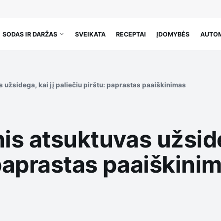
SODAS IR DARŽAS
SVEIKATA
RECEPTAI
ĮDOMYBĖS
AUTOM
s užsidega, kai jį paliečiu pirštu: paprastas paaiškinimas
nis atsuktuvas užside
 paprastas paaiškini