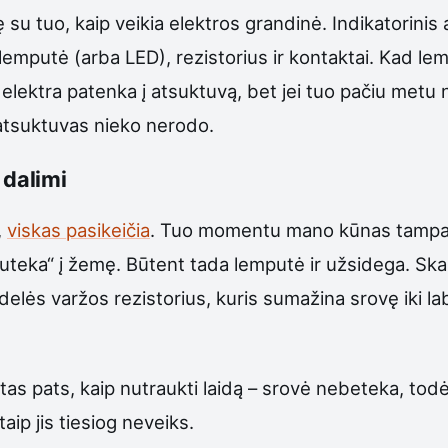
ę su tuo, kaip veikia elektros grandinė. Indikatorinis
k lemputė (arba LED), rezistorius ir kontaktai. Kad le
, elektra patenka į atsuktuvą, bet jei tuo pačiu metu n
 atsuktuvas nieko nerodo.
dalimi
,
viskas pasikeičia
. Tuo momentu mano kūnas tampa t
uteka“ į žemę. Būtent tada lemputė ir užsidega. Skamb
delės varžos rezistorius, kuris sumažina srovę iki la
 tas pats, kaip nutraukti laidą – srovė nebeteka, todė
taip jis tiesiog neveiks.