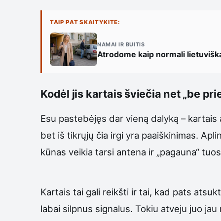
TAIP PAT SKAITYKITE:
NAMAI IR BUITIS
Atrodome kaip normali lietuvišk
Kodėl jis kartais šviečia net „be pri
Esu pastebėjęs dar vieną dalyką – kartais a
bet iš tikrųjų čia irgi yra paaiškinimas. Apli
kūnas veikia tarsi antena ir „pagauna“ tuos s
Kartais tai gali reikšti ir tai, kad pats at
labai silpnus signalus. Tokiu atveju juo jau 