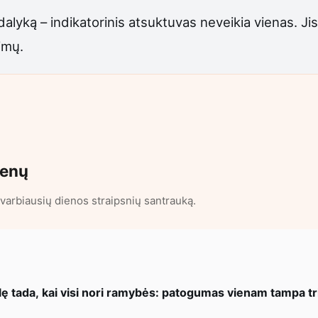
dalyką – indikatorinis atsuktuvas neveikia vienas. Jis
imų.
ienų
varbiausių dienos straipsnių santrauką.
ę tada, kai visi nori ramybės: patogumas vienam tampa t