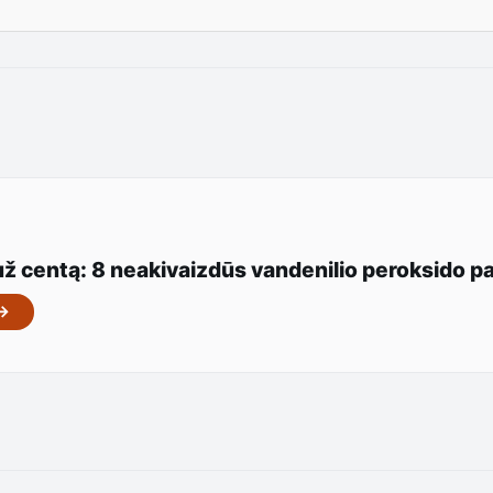
už centą: 8 neakivaizdūs vandenilio peroksido 
 →