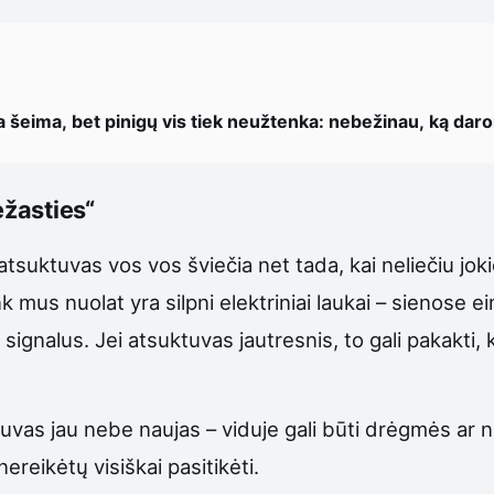
a šeima, bet pinigų vis tiek neužtenka: nebežinau, ką dar
ežasties“
tsuktuvas vos vos šviečia net tada, kai neliečiu joki
nk mus nuolat yra silpni elektriniai laukai – sienose ei
ignalus. Jei atsuktuvas jautresnis, to gali pakakti, ka
suktuvas jau nebe naujas – viduje gali būti drėgmės ar
nereikėtų visiškai pasitikėti.