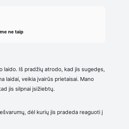
ome ne taip
o laido. Iš pradžių atrodo, kad jis sugedęs,
na laidai, veikia įvairūs prietaisai. Mano
d jis silpnai įsižiebtų.
 nešvarumų, dėl kurių jis pradeda reaguoti į