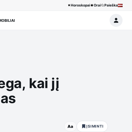
Horoskopai
Orai
Paieška
OBILIAI
ga, kai jį
mas
Aa
ĮSIMINTI