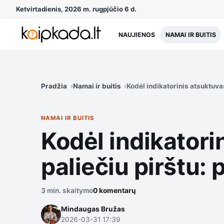
Ketvirtadienis, 2026 m. rugpjūčio 6 d.
NAUJIENOS
NAMAI IR BUITIS
Pradžia
Namai ir buitis
Kodėl indikatorinis atsuktuva
NAMAI IR BUITIS
Kodėl indikatori
paliečiu pirštu:
3 min. skaitymo
0 komentarų
Mindaugas Bružas
2026-03-31 17:39