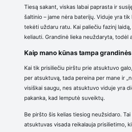
Tiesą sakant, viskas labai paprasta ir susij
šaltinio – jame nėra baterijų. Viduje yra ti
tekėti uždaru ratu. Kai paliečiu fazinį laidą
keliauti. Grandinė lieka neuždaryta, todėl
Kaip mano kūnas tampa grandinės 
Kai tik prisiliečiu pirštu prie atsuktuvo galo
per atsuktuvą, tada pereina per mane ir „n
visiškai saugu, nes atsuktuvo viduje yra di
pakanka, kad lemputė suveiktų.
Be piršto šis kelias tiesiog neužsidaro. Tai
atsuktuvas visada reikalauja prisilietimo, ki