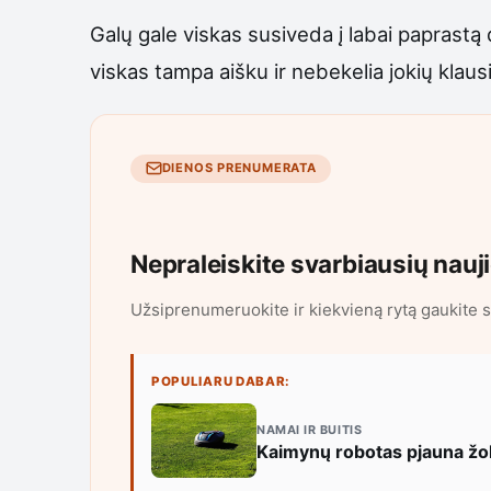
Galų gale viskas susiveda į labai paprastą 
viskas tampa aišku ir nebekelia jokių klaus
DIENOS PRENUMERATA
Nepraleiskite svarbiausių nauj
Užsiprenumeruokite ir kiekvieną rytą gaukite s
POPULIARU DABAR:
NAMAI IR BUITIS
Kaimynų robotas pjauna žol