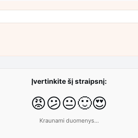
Įvertinkite šį straipsnį:
😡
😕
😐
🙂
😍
Kraunami duomenys...