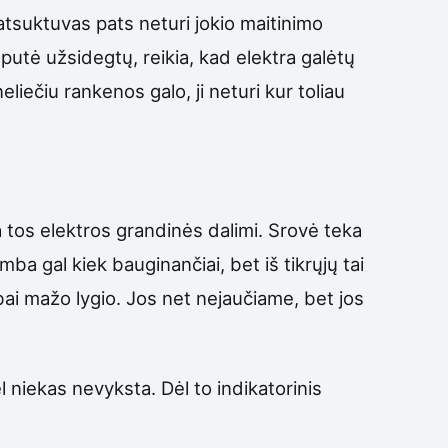
 atsuktuvas pats neturi jokio maitinimo
mputė užsidegtų, reikia, kad elektra galėtų
eliečiu rankenos galo, ji neturi kur toliau
os elektros grandinės dalimi. Srovė teka
a gal kiek bauginančiai, bet iš tikrųjų tai
bai mažo lygio. Jos net nejaučiame, bet jos
l niekas nevyksta. Dėl to indikatorinis