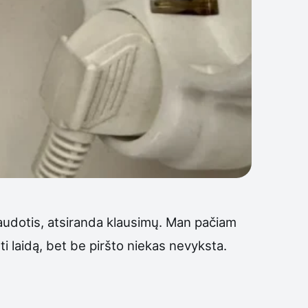
 naudotis, atsiranda klausimų. Man pačiam
sti laidą, bet be piršto niekas nevyksta.