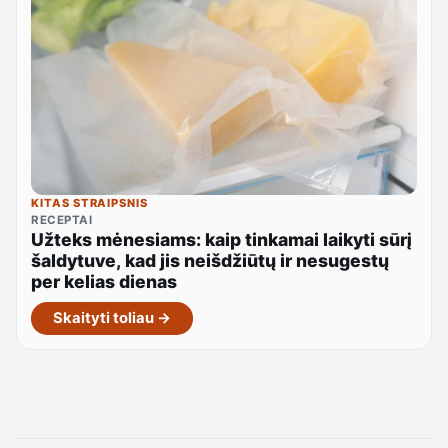
KITAS STRAIPSNIS
RECEPTAI
Užteks mėnesiams: kaip tinkamai laikyti sūrį
šaldytuve, kad jis neišdžiūtų ir nesugestų
per kelias dienas
Skaityti toliau →