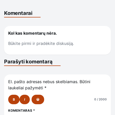
Komentarai
Kol kas komentarų nėra.
Būkite pirmi ir pradėkite diskusiją.
Parašyti komentarą
El. pašto adresas nebus skelbiamas.
Būtini
laukeliai pažymėti
*
B
I
😀
0 / 2000
KOMENTARAS
*