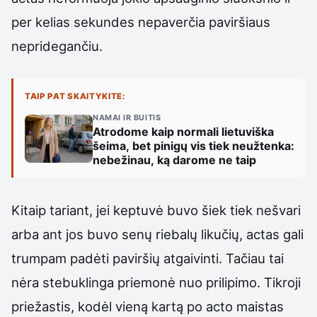
per kelias sekundes nepaverčia paviršiaus
nepridegančiu.
TAIP PAT SKAITYKITE:
NAMAI IR BUITIS
Atrodome kaip normali lietuviška
šeima, bet pinigų vis tiek neužtenka:
nebežinau, ką darome ne taip
Kitaip tariant, jei keptuvė buvo šiek tiek nešvari
arba ant jos buvo senų riebalų likučių, actas gali
trumpam padėti paviršių atgaivinti. Tačiau tai
nėra stebuklinga priemonė nuo prilipimo. Tikroji
priežastis, kodėl vieną kartą po acto maistas