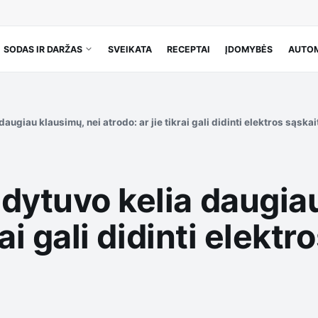
SODAS IR DARŽAS
SVEIKATA
RECEPTAI
ĮDOMYBĖS
AUTOM
augiau klausimų, nei atrodo: ar jie tikrai gali didinti elektros sąska
dytuvo kelia daugia
rai gali didinti elekt