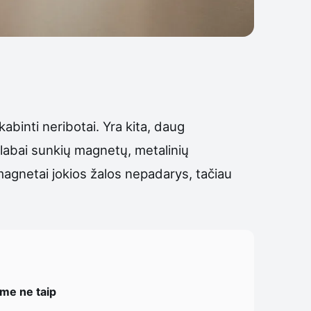
abinti neribotai. Yra kita, daug
 labai sunkių magnetų, metalinių
u magnetai jokios žalos nepadarys, tačiau
ome ne taip