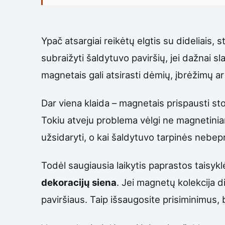
Ypač atsargiai reikėtų elgtis su dideliais, s
subraižyti šaldytuvo paviršių, jei dažnai s
magnetais gali atsirasti dėmių, įbrėžimų ar
Dar viena klaida – magnetais prispausti sto
Tokiu atveju problema vėlgi ne magnetiniam
užsidaryti, o kai šaldytuvo tarpinės nebepri
Todėl saugiausia laikytis paprastos taisyk
dekoracijų siena
. Jei magnetų kolekcija di
paviršiaus. Taip išsaugosite prisiminimus,