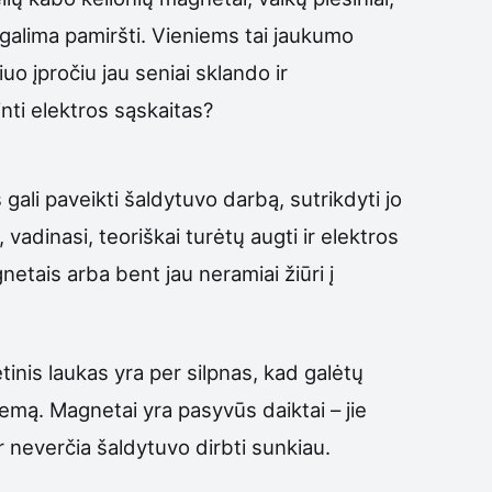
negalima pamiršti. Vieniems tai jaukumo
iuo įpročiu jau seniai sklando ir
inti elektros sąskaitas?
gali paveikti šaldytuvo darbą, sutrikdyti jo
 vadinasi, teoriškai turėtų augti ir elektros
etais arba bent jau neramiai žiūri į
tinis laukas yra per silpnas, kad galėtų
mą. Magnetai yra pasyvūs daiktai – jie
 neverčia šaldytuvo dirbti sunkiau.