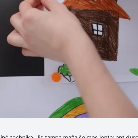
nė technika. Jis tampa maža šeimos lenta: ant dureli