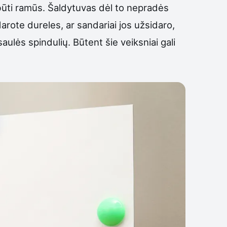
te būti ramūs. Šaldytuvas dėl to nepradės
darote dureles, ar sandariai jos užsidaro,
aulės spindulių. Būtent šie veiksniai gali