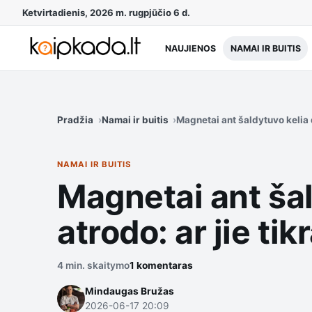
Ketvirtadienis, 2026 m. rugpjūčio 6 d.
NAUJIENOS
NAMAI IR BUITIS
Pradžia
Namai ir buitis
Magnetai ant šaldytuvo kelia d
NAMAI IR BUITIS
Magnetai ant šal
atrodo: ar jie tik
4 min. skaitymo
1 komentaras
Mindaugas Bružas
2026-06-17 20:09