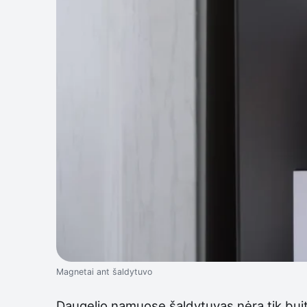
Magnetai ant šaldytuvo
Daugelio namuose šaldytuvas nėra tik buiti