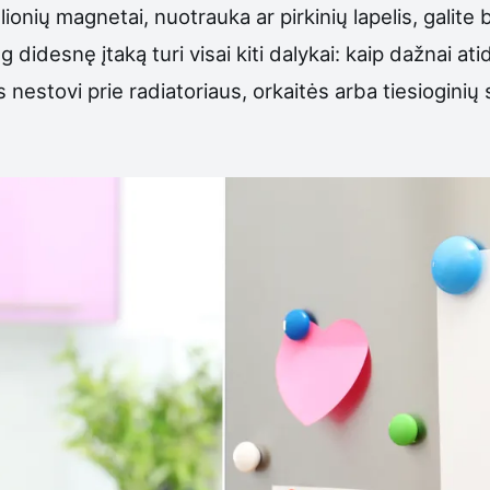
kelionių magnetai, nuotrauka ar pirkinių lapelis, gali
didesnę įtaką turi visai kiti dalykai: kaip dažnai ati
nestovi prie radiatoriaus, orkaitės arba tiesioginių s