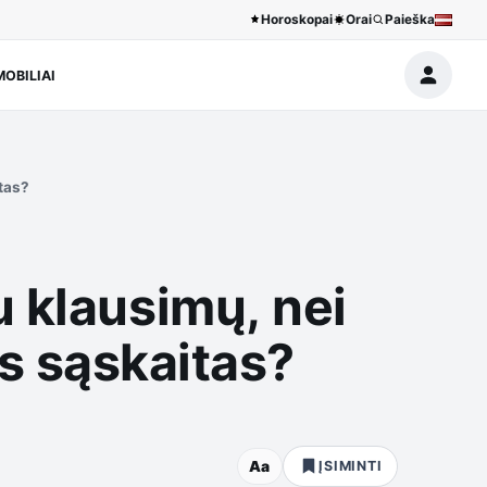
Horoskopai
Orai
Paieška
OBILIAI
itas?
u klausimų, nei
ros sąskaitas?
Aa
ĮSIMINTI