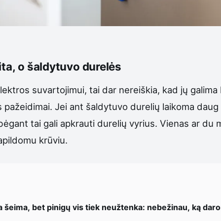
ita, o šaldytuvo durelės
ktros suvartojimui, tai dar nereiškia, kad jų galima k
 pažeidimai. Jei ant šaldytuvo durelių laikoma daug
i bėgant tai gali apkrauti durelių vyrius. Vienas ar d
papildomu krūviu.
a šeima, bet pinigų vis tiek neužtenka: nebežinau, ką dar