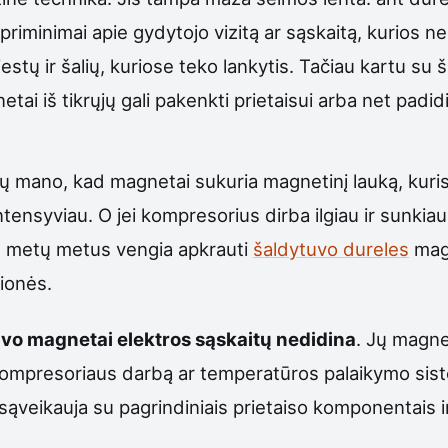
r priminimai apie gydytojo vizitą ar sąskaitą, kurios 
estų ir šalių, kuriose teko lankytis. Tačiau kartu su š
ai iš tikrųjų gali pakenkti prietaisui arba net padid
ų mano, kad magnetai sukuria magnetinį lauką, kuris 
tensyviau. O jei kompresorius dirba ilgiau ir sunkiau,
s metų metus vengia apkrauti
šaldytuvo dureles
magn
lionės.
uvo magnetai elektros sąskaitų nedidina
. Jų magne
ompresoriaus darbą ar temperatūros palaikymo siste
veikauja su pagrindiniais prietaiso komponentais ir