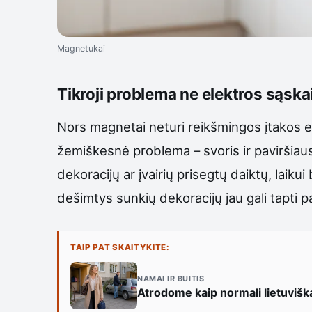
Magnetukai
Tikroji problema ne elektros sąska
Nors magnetai neturi reikšmingos įtakos ele
žemiškesnė problema – svoris ir paviršiaus
dekoracijų ar įvairių prisegtų daiktų, laiku
dešimtys sunkių dekoracijų jau gali tapti 
TAIP PAT SKAITYKITE:
NAMAI IR BUITIS
Atrodome kaip normali lietuvišk