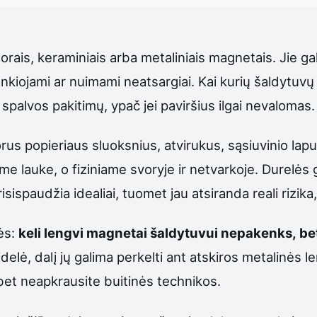
torais, keraminiais arba metaliniais magnetais. Jie gal
lankiojami ar nuimami neatsargiai. Kai kurių šaldytuv
 spalvos pakitimų, ypač jei paviršius ilgai nevalomas.
rus popieriaus sluoksnius, atvirukus, sąsiuvinio lapu
e lauke, o fiziniame svoryje ir netvarkoje. Durelės 
sispaudžia idealiai, tuomet jau atsiranda reali rizika
lės:
keli lengvi magnetai šaldytuvui nepakenks, bet
delė, dalį jų galima perkelti ant atskiros metalinės l
 bet neapkrausite buitinės technikos.