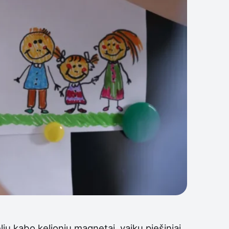
ų kabo kelionių magnetai, vaikų piešiniai,