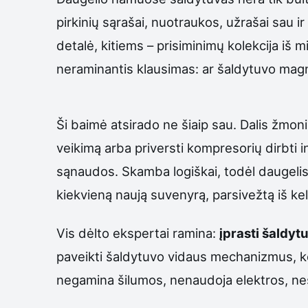
pirkinių sąrašai, nuotraukos, užrašai sau i
detalė, kitiems – prisiminimų kolekcija iš mi
neraminantis klausimas: ar šaldytuvo magnet
Ši baimė atsirado ne šiaip sau. Dalis žmoni
veikimą arba priversti kompresorių dirbti in
sąnaudos. Skamba logiškai, todėl daugeli
kiekvieną naują suvenyrą, parsivežtą iš ke
Vis dėlto ekspertai ramina:
įprasti šaldyt
paveikti šaldytuvo vidaus mechanizmus, k
negamina šilumos, nenaudoja elektros, nesą