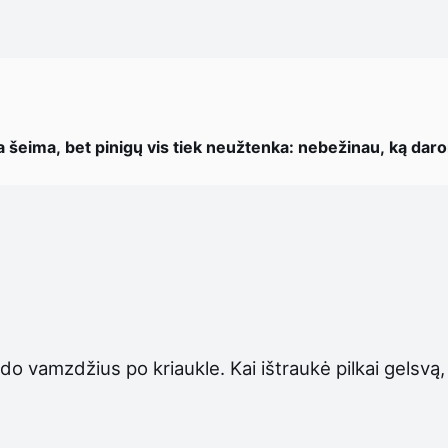
a šeima, bet pinigų vis tiek neužtenka: nebežinau, ką dar
rdo vamzdžius po kriaukle. Kai ištraukė pilkai gelsvą,