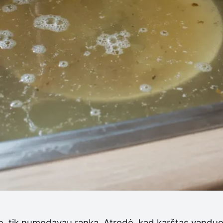
ę, tik numodavau ranka. Atrodė, kad karštas vanduo vi