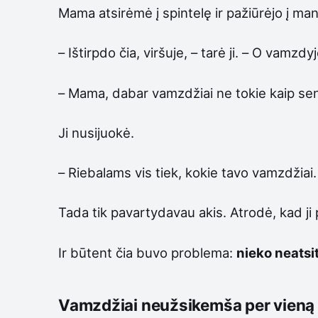
Mama atsirėmė į spintelę ir pažiūrėjo į man
– Ištirpdo čia, viršuje, – tarė ji. – O vamzdyje
– Mama, dabar vamzdžiai ne tokie kaip sen
Ji nusijuokė.
– Riebalams vis tiek, kokie tavo vamzdžiai.
Tada tik pavartydavau akis. Atrodė, kad ji 
Ir būtent čia buvo problema:
nieko neatsit
Vamzdžiai neužsikemša per vieną