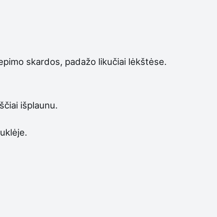
kepimo skardos, padažo likučiai lėkštėse.
ščiai išplaunu.
uklėje.