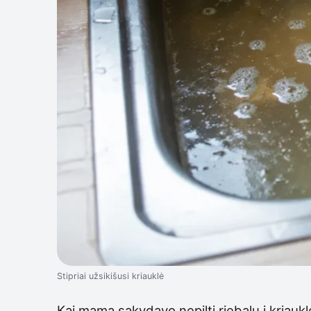
Stipriai užsikišusi kriauklė
Kai mama sakydavo nepilti riebalų į kriaukl