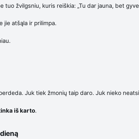
e tuo žvilgsniu, kuris reiškia: „Tu dar jauna, bet gyv
 jie atšąla ir prilimpa.
iau.
perdeda. Juk tiek žmonių taip daro. Juk nieko neatsit
inka iš karto
.
 dieną