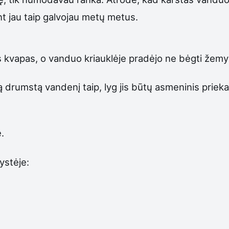
t jau taip galvojau metų metus.
s kvapas, o vanduo kriauklėje pradėjo ne bėgti žemyn,
tą drumstą vandenį taip, lyg jis būtų asmeninis prieka
ę.
kystėje: