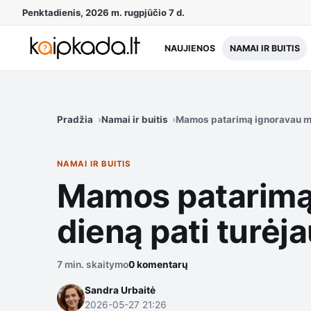
Penktadienis, 2026 m. rugpjūčio 7 d.
NAUJIENOS
NAMAI IR BUITIS
Pradžia
Namai ir buitis
Mamos patarimą ignoravau met
NAMAI IR BUITIS
Mamos patarimą 
dieną pati turėja
7 min. skaitymo
0 komentarų
Sandra Urbaitė
2026-05-27 21:26