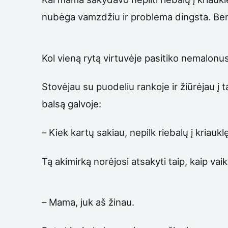
nubėga vamzdžiu ir problema dingsta. Ben
Kol vieną rytą virtuvėje pasitiko nemalonu
Stovėjau su puodeliu rankoje ir žiūrėjau į 
balsą galvoje:
– Kiek kartų sakiau, nepilk riebalų į kriaukl
Tą akimirką norėjosi atsakyti taip, kaip vai
– Mama, juk aš žinau.