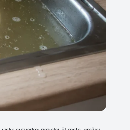
ską sutvarko: riebalai ištirpsta, gražiai