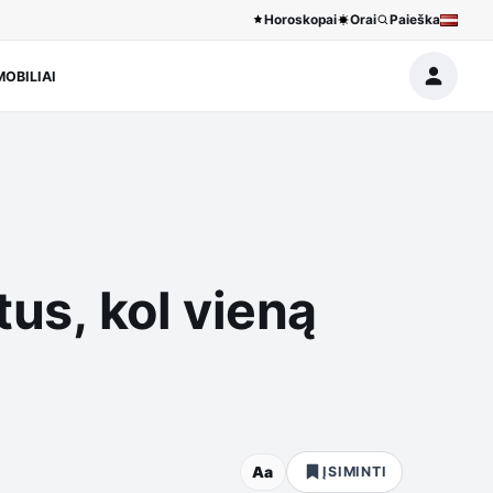
Horoskopai
Orai
Paieška
OBILIAI
us, kol vieną
Aa
ĮSIMINTI