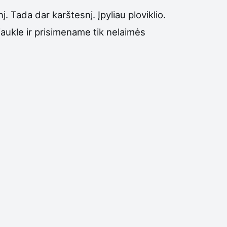
. Tada dar karštesnį. Įpyliau ploviklio.
iaukle ir prisimename tik nelaimės