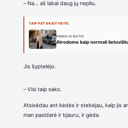
– Na… aš labai daug jų nepilu.
TAIP PAT SKAITYKITE:
NAMAI IR BUITIS
Atrodome kaip normali lietuvišk
Jis šyptelėjo.
– Visi taip sako.
Atsisėdau ant kėdės ir stebėjau, kaip jis a
man pasidarė ir bjauru, ir gėda.