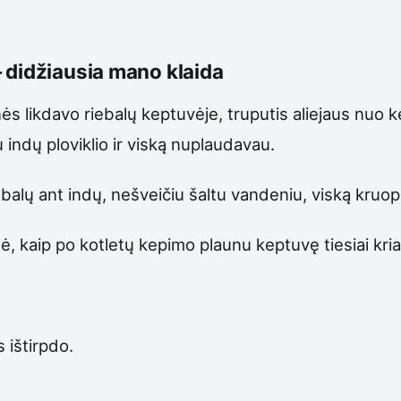
 didžiausia mano klaida
nės likdavo riebalų keptuvėje, truputis aliejaus nuo 
 indų ploviklio ir viską nuplaudavau.
balų ant indų, nešveičiu šaltu vandeniu, viską kruop
ė, kaip po kotletų kepimo plaunu keptuvę tiesiai kria
 ištirpdo.