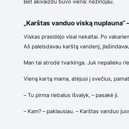
Bet akivaizdu buvo viena: nežinojau.
„Karštas vanduo viską nuplauna“ –
Viskas prasidėjo visai nekaltai. Po vakarie
Aš paleisdavau karštą vandenį, įlašindavau
Man tai atrodė tvarkinga. Juk nepalieku rie
Vieną kartą mama, atėjusi į svečius, pamat
– Tu pirma riebalus išvalyk, – pasakė ji.
– Kam? – paklausiau. – Karštas vanduo juos