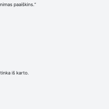
enimas paaiškins.“
inka iš karto.