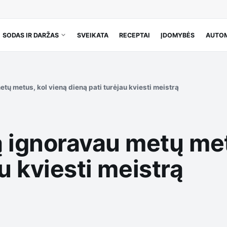
SODAS IR DARŽAS
SVEIKATA
RECEPTAI
ĮDOMYBĖS
AUTOM
ų metus, kol vieną dieną pati turėjau kviesti meistrą
ignoravau metų met
u kviesti meistrą