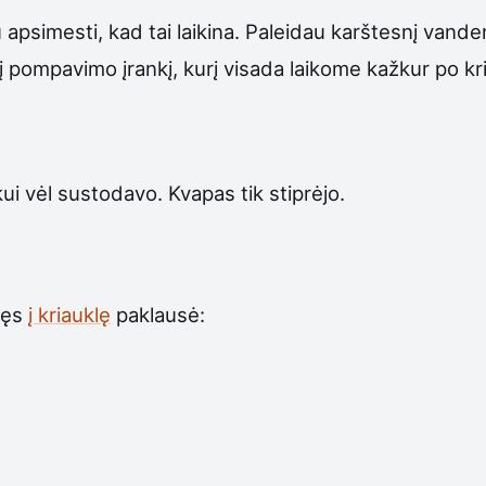
apsimesti, kad tai laikina. Paleidau karštesnį vandenį
į pompavimo įrankį, kurį visada laikome kažkur po kr
ui vėl sustodavo. Kvapas tik stiprėjo.
lgęs
į kriauklę
paklausė: