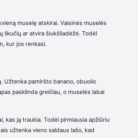
ekvieną muselę atskirai. Vaisinės muselės
ų likučių ar atvira šiukšliadėžė. Todėl
n, kur jos renkasi.
tų. Užtenka pamiršto banano, obuolio
kvapas pasklinda greičiau, o muselės labai
, kas ją traukia. Todėl pirmiausia apžiūriu
rtais užtenka vieno saldaus lašo, kad