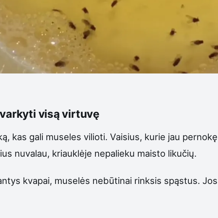
varkyti visą virtuvę
ką, kas gali museles vilioti. Vaisius, kurie jau perno
šius nuvalau, kriauklėje nepalieku maisto likučių.
liojantys kvapai, muselės nebūtinai rinksis spąstus. Jos