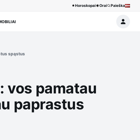
Horoskopai
Orai
Paieška
OBILIAI
astus spąstus
s: vos pamatau
rau paprastus