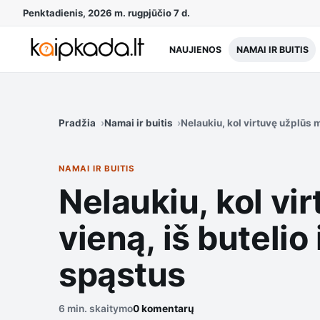
Penktadienis, 2026 m. rugpjūčio 7 d.
NAUJIENOS
NAMAI IR BUITIS
Pradžia
Namai ir buitis
Nelaukiu, kol virtuvę užplūs 
NAMAI IR BUITIS
Nelaukiu, kol v
vieną, iš butelio
spąstus
6 min. skaitymo
0 komentarų