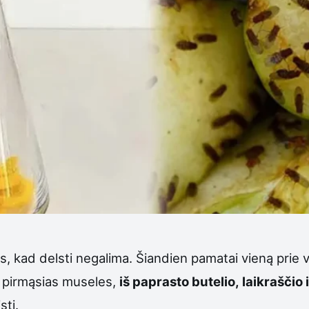
, kad delsti negalima. Šiandien pamatai vieną prie 
u pirmąsias museles,
iš paprasto butelio, laikrašči
sti.