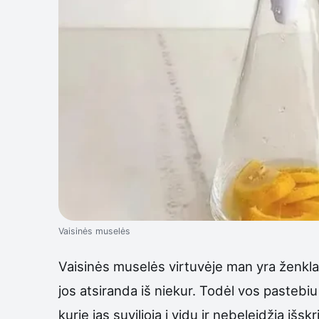
Vaisinės muselės
Vaisinės muselės virtuvėje man yra ženklas
jos atsiranda iš niekur. Todėl vos pastebi
kurie jas suvilioja į vidų ir nebeleidžia išskri