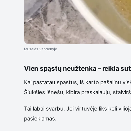
Muselės vandenyje
Vien spąstų neužtenka – reikia sut
Kai pastatau spąstus, iš karto pašalinu vis
Šiukšles išnešu, kibirą praskalauju, stalvir
Tai labai svarbu. Jei virtuvėje liks keli vi
pasiekiamas.