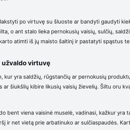
lakstyti po virtuvę su šluoste ar bandyti gaudyti ki
ta, o ant stalo lieka pernokusių vaisių, sulčių, saldži
karto atimti iš jų maisto šaltinį ir pastatyti spąstus te
i užvaldo virtuvę
n, kur yra saldžių, rūgstančių ar pernokusių produk
 ar šiukšlių kibire likusių vaisių žievelių. Šiltu oru 
do bent viena vaisinė muselė, vadinasi, kažkur yra tai
iršį ir net vietą prie arbatinuko ar sulčiaspaudės. Ka