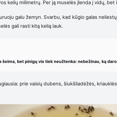
vos kelių milimetrų. Per ją muselės įlenda į vidų, bet
 siauruoju galu žemyn. Svarbu, kad kūgio galas neliestų
lės gali rasti kitą kelią lauk.
a šeima, bet pinigų vis tiek neužtenka: nebežinau, ką dar
ausia: prie vaisių dubens, šiukšliadėžės, kriauklės