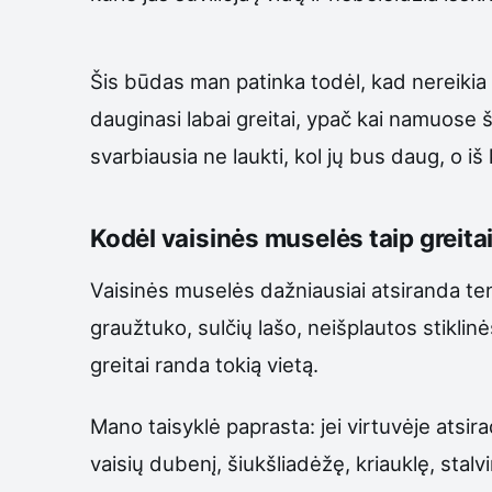
Šis būdas man patinka todėl, kad nereikia 
dauginasi labai greitai, ypač kai namuose šil
svarbiausia ne laukti, kol jų bus daug, o iš 
Kodėl vaisinės muselės taip greita
Vaisinės muselės dažniausiai atsiranda te
graužtuko, sulčių lašo, neišplautos stiklinės
greitai randa tokią vietą.
Mano taisyklė paprasta: jei virtuvėje atsira
vaisių dubenį, šiukšliadėžę, kriauklę, stalv