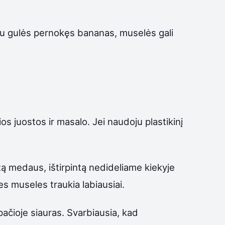
iau gulės pernokęs bananas, muselės gali
ios juostos ir masalo. Jei naudoju plastikinį
štą medaus, ištirpintą nedideliame kiekyje
es museles traukia labiausiai.
apačioje siauras. Svarbiausia, kad