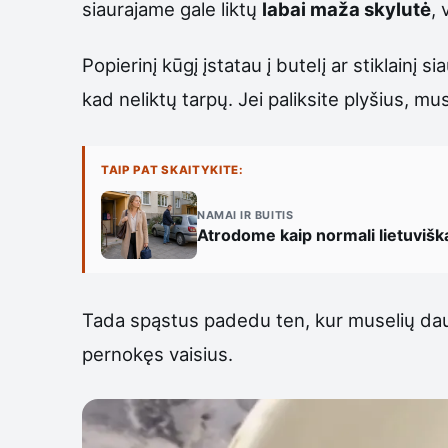
siaurajame gale liktų
labai maža skylutė
, 
Popierinį kūgį įstatau į butelį ar stiklainį
kad neliktų tarpų. Jei paliksite plyšius, muse
TAIP PAT SKAITYKITE:
NAMAI IR BUITIS
Atrodome kaip normali lietuvišk
Tada spąstus padedu ten, kur muselių daugi
pernokęs vaisius.