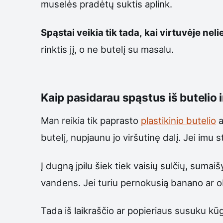
muselės pradėtų suktis aplink.
Spąstai veikia tik tada, kai virtuvėje nel
rinktis jį, o ne butelį su masalu.
Kaip pasidarau spąstus iš butelio i
Man reikia tik paprasto
plastikinio butelio
a
butelį, nupjaunu jo viršutinę dalį. Jei imu st
Į dugną įpilu šiek tiek vaisių sulčių, suma
vandens. Jei turiu pernokusią banano ar obu
Tada iš laikraščio ar popieriaus susuku kūgį.