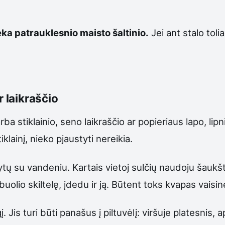
ieka patrauklesnio maisto šaltinio.
Jei ant stalo tol
r laikraščio
rba stiklainio, seno laikraščio ar popieriaus lapo, lipn
iklainį, nieko pjaustyti nereikia.
išytų su vandeniu. Kartais vietoj sulčių naudoju šauk
olio skiltelę, įdedu ir ją. Būtent toks kvapas vaisin
 Jis turi būti panašus į piltuvėlį: viršuje platesnis, 