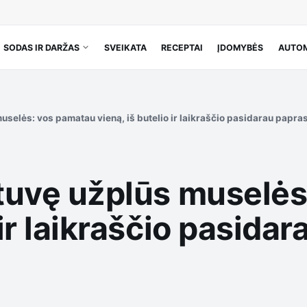
SODAS IR DARŽAS
SVEIKATA
RECEPTAI
ĮDOMYBĖS
AUTOM
muselės: vos pamatau vieną, iš butelio ir laikraščio pasidarau papr
irtuvę užplūs muselė
 ir laikraščio pasida