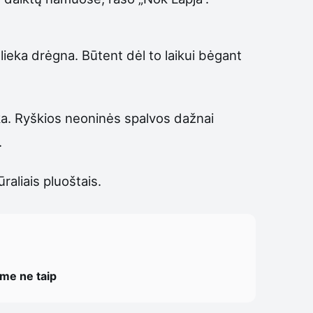
lieka drėgna. Būtent dėl to laikui bėgant
ka. Ryškios neoninės spalvos dažnai
.
aliais pluoštais.
ome ne taip