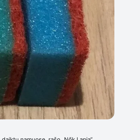
 daiktų namuose, rašo „Nők Lapja“.