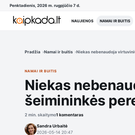
Penktadienis, 2026 m. rugpjūčio 7 d.
NAUJIENOS
NAMAI IR BUITIS
Pradžia
Namai ir buitis
Niekas nebenaudoja virtuvini
NAMAI IR BUITIS
Niekas nebenaud
šeimininkės per
2 min. skaitymo
1 komentaras
Sandra Urbaitė
2026-05-14 20:47