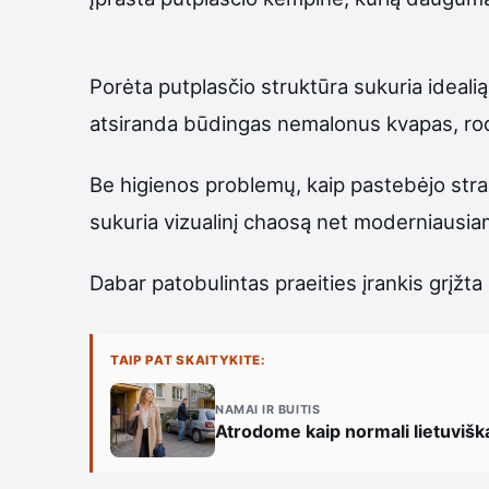
Porėta putplasčio struktūra sukuria ideali
atsiranda būdingas nemalonus kvapas, rodan
Be higienos problemų, kaip pastebėjo stra
sukuria vizualinį chaosą net moderniausiame
Dabar patobulintas praeities įrankis grįžt
TAIP PAT SKAITYKITE:
NAMAI IR BUITIS
Atrodome kaip normali lietuvišk