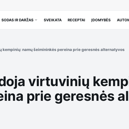
SODAS IR DARŽAS
SVEIKATA
RECEPTAI
ĮDOMYBĖS
AUTOM
ų kempinių: namų šeimininkės pereina prie geresnės alternatyvos
oja virtuvinių kemp
eina prie geresnės a