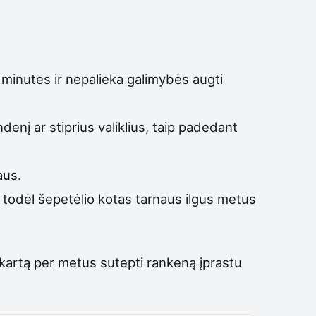
ias minutes ir nepalieka galimybės augti
enį ar stiprius valiklius, taip padedant
aus.
tę, todėl šepetėlio kotas tarnaus ilgus metus
ir kartą per metus sutepti rankeną įprastu