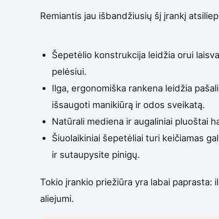
Remiantis jau išbandžiusių šį įrankį atsilie
Šepetėlio konstrukcija leidžia orui laisva
pelėsiui.
Ilga, ergonomiška rankena leidžia pašali
išsaugoti manikiūrą ir odos sveikatą.
Natūrali mediena ir augaliniai pluoštai h
Šiuolaikiniai šepetėliai turi keičiamas g
ir sutaupysite pinigų.
Tokio įrankio priežiūra yra labai paprasta: 
aliejumi.