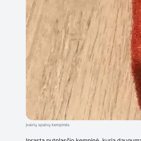
Įvairių spalvų kempinės
Įprasta putplasčio kempinė, kurią dauguma