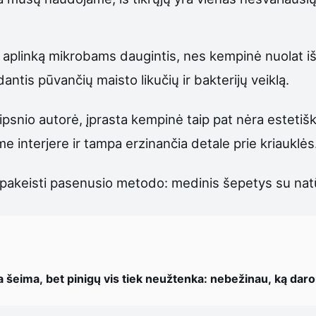
ą aplinką mikrobams daugintis, nes kempinė nuolat iš
tis pūvančių maisto likučių ir bakterijų veiklą.
ipsnio autorė, įprasta kempinė taip pat nėra estetiš
 interjere ir tampa erzinančia detale prie kriauklės
a pakeisti pasenusio metodo: medinis šepetys su natūr
a šeima, bet pinigų vis tiek neužtenka: nebežinau, ką dar