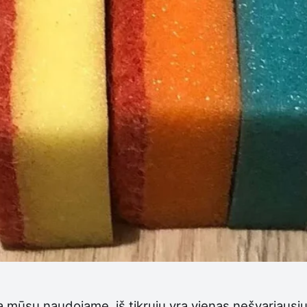
 mūsų naudojame, iš tikrųjų yra vienas nešvariausių