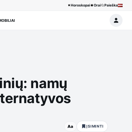
Horoskopai
Orai
Paieška
OBILIAI
inių: namų
lternatyvos
Aa
ĮSIMINTI