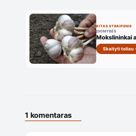
KITAS STRAIPSNIS
ĮDOMYBĖS
Mokslininkai 
Skaityti toliau
1 komentaras