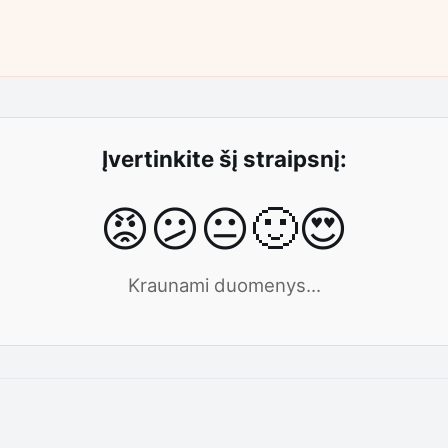
Įvertinkite šį straipsnį:
😡
😕
😐
🙂
😍
Kraunami duomenys...