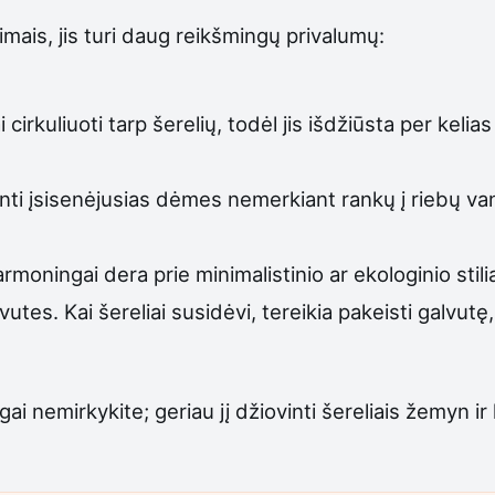
pimais, jis turi daug reikšmingų privalumų:
i cirkuliuoti tarp šerelių, todėl jis išdžiūsta per kel
nti įsisenėjusias dėmes nemerkiant rankų į riebų vand
armoningai dera prie minimalistinio ar ekologinio stili
alvutes. Kai šereliai susidėvi, tereikia pakeisti galvu
ilgai nemirkykite; geriau jį džiovinti šereliais žemyn 