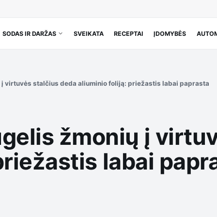
SODAS IR DARŽAS
SVEIKATA
RECEPTAI
ĮDOMYBĖS
AUTOM
 virtuvės stalčius deda aliuminio foliją: priežastis labai paprasta
gelis žmonių į virtu
 priežastis labai papr