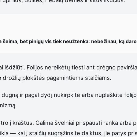
a šeima, bet pinigų vis tiek neužtenka: nebežinau, ką dar
ai išdžiūti. Folijos nereikėtų tiesti ant drėgno pavirš
 drožlių plokštės pagamintiems stalčiams.
 dugną ir pagal dydį nukirpkite arba nuplėškite folij
anizmą.
centro į kraštus. Galima švelniai prispausti ranka arba p
ia — kai į stalčių sugrąžinsite daiktus, jie patys pris