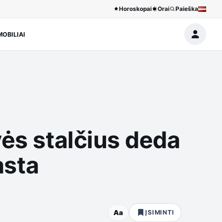
Horoskopai
Orai
Paieška
OBILIAI
vės stalčius deda
asta
Aa
ĮSIMINTI