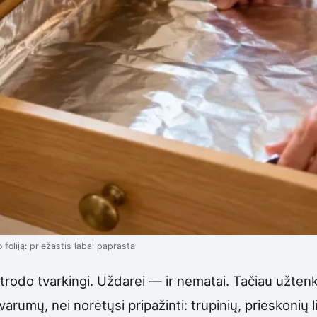
 foliją: priežastis labai paprasta
atrodo tvarkingi. Uždarei — ir nematai. Tačiau užtenka
rumų, nei norėtųsi pripažinti: trupinių, prieskonių li