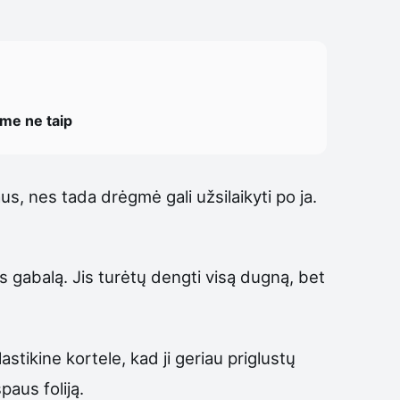
ome ne taip
iaus, nes tada drėgmė gali užsilaikyti po ja.
os gabalą. Jis turėtų dengti visą dugną, bet
lastikine kortele, kad ji geriau priglustų
paus foliją.