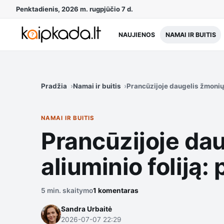
Penktadienis, 2026 m. rugpjūčio 7 d.
NAUJIENOS
NAMAI IR BUITIS
Pradžia
Namai ir buitis
Prancūzijoje daugelis žmonių į
NAMAI IR BUITIS
Prancūzijoje dau
aliuminio foliją:
5 min. skaitymo
1 komentaras
Sandra Urbaitė
2026-07-07 22:29