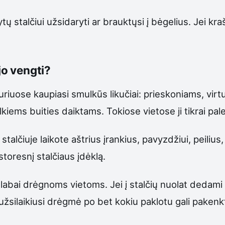
ytų stalčiui užsidaryti ar brauktųsi į bėgelius. Jei kraš
jo vengti?
, kuriuose kaupiasi smulkūs likučiai: prieskoniams, v
ulkiems buities daiktams. Tokiose vietose ji tikrai pa
talčiuje laikote aštrius įrankius, pavyzdžiui, peilius, 
 storesnį stalčiaus įdėklą.
 labai drėgnoms vietoms. Jei į stalčių nuolat dedami š
užsilaikiusi drėgmė po bet kokiu paklotu gali pakenkt