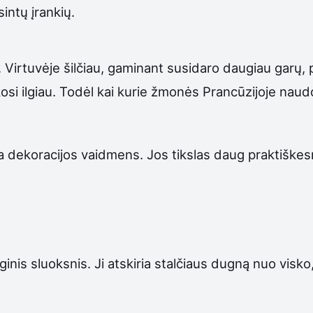
intų įrankių.
 Virtuvėje šilčiau, gaminant susidaro daugiau garų, p
kosi ilgiau. Todėl kai kurie žmonės Prancūzijoje naud
ieka dekoracijos vaidmens. Jos tikslas daug praktiške
ginis sluoksnis. Ji atskiria stalčiaus dugną nuo visk