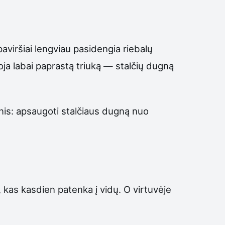
aviršiai lengviau pasidengia riebalų
oja labai paprastą triuką — stalčių dugną
snis: apsaugoti stalčiaus dugną nuo
o, kas kasdien patenka į vidų. O virtuvėje