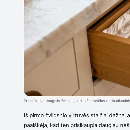
Prancūzijoje daugelis žmonių į virtuvės stalčius deda aliuminio
Iš pirmo žvilgsnio virtuvės stalčiai dažnai 
paaiškėja, kad ten prisikaupia daugiau nešva