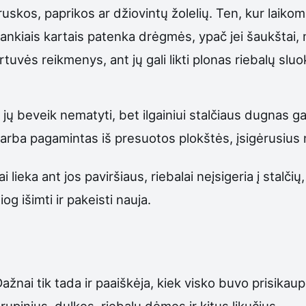
ruskos, paprikos ar džiovintų žolelių. Ten, kur laikom
rankiais kartais patenka drėgmės, ypač jei šaukštai, 
tuvės reikmenys, ant jų gali likti plonas riebalų sluo
 jų beveik nematyti, bet ilgainiui stalčiaus dugnas gali
arba pagamintas iš presuotos plokštės, įsigėrusius 
liai lieka ant jos paviršiaus, riebalai neįsigeria į stal
iog išimti ir pakeisti nauja.
i. Dažnai tik tada ir paaiškėja, kiek visko buvo prisi
trupinius, dulkes, riebalų dėmes ir kitus likučius.