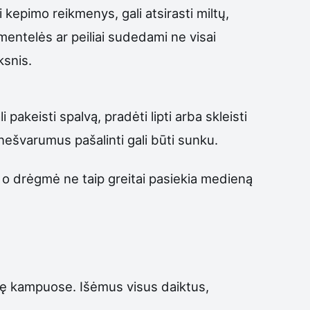
i kepimo reikmenys, gali atsirasti miltų,
mentelės ar peiliai sudedami ne visai
ksnis.
 pakeisti spalvą, pradėti lipti arba skleisti
nešvarumus pašalinti gali būti sunku.
čių, o drėgmė ne taip greitai pasiekia medieną
kaupę kampuose. Išėmus visus daiktus,