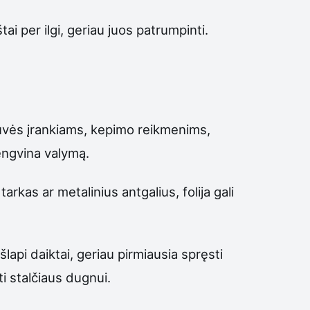
tai per ilgi, geriau juos patrumpinti.
irtuvės įrankiams, kepimo reikmenims,
lengvina valymą.
tarkas ar metalinius antgalius, folija gali
lapi daiktai, geriau pirmiausia spręsti
i stalčiaus dugnui.