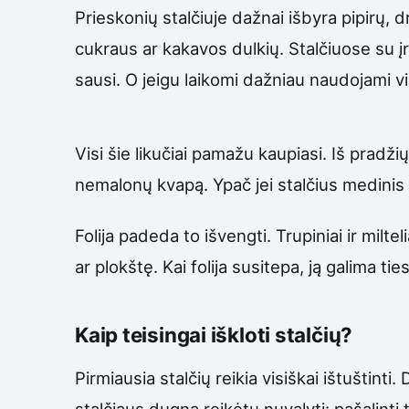
Prieskonių stalčiuje dažnai išbyra pipirų, d
cukraus ar kakavos dulkių. Stalčiuose su į
sausi. O jeigu laikomi dažniau naudojami vir
Visi šie likučiai pamažu kaupiasi. Iš pradžių
nemalonų kvapą. Ypač jei stalčius medinis 
Folija padeda to išvengti. Trupiniai ir milte
ar plokštę. Kai folija susitepa, ją galima ties
Kaip teisingai iškloti stalčių?
Pirmiausia stalčių reikia visiškai ištuštint
stalčiaus dugną reikėtų nuvalyti: pašalinti 