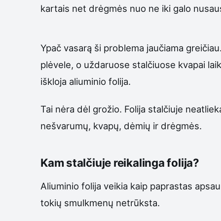
kartais net drėgmės nuo ne iki galo nusaus
Ypač vasarą ši problema jaučiama greičiau.
plėvele, o uždaruose stalčiuose kvapai lai
iškloja aliuminio folija.
Tai nėra dėl grožio. Folija stalčiuje neatl
nešvarumų, kvapų, dėmių ir drėgmės.
Kam stalčiuje reikalinga folija?
Aliuminio folija veikia kaip paprastas apsau
tokių smulkmenų netrūksta.