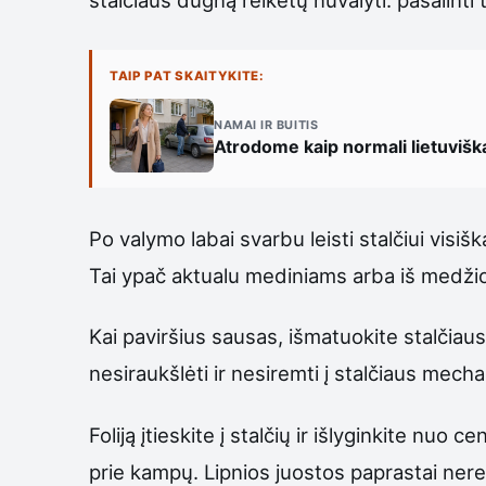
TAIP PAT SKAITYKITE:
NAMAI IR BUITIS
Atrodome kaip normali lietuvišk
Po valymo labai svarbu leisti stalčiui visišk
Tai ypač aktualu mediniams arba iš medžio
Kai paviršius sausas, išmatuokite stalčiaus
nesiraukšlėti ir nesiremti į stalčiaus mech
Foliją įtieskite į stalčių ir išlyginkite nuo 
prie kampų. Lipnios juostos paprastai nereik