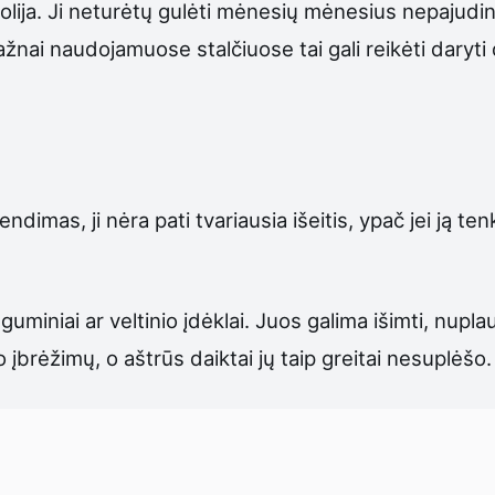
po folija. Ji neturėtų gulėti mėnesių mėnesius nepaju
dažnai naudojamuose stalčiuose tai gali reikėti dary
endimas, ji nėra pati tvariausia išeitis, ypač jei ją te
 guminiai ar veltinio įdėklai. Juos galima išimti, nuplau
įbrėžimų, o aštrūs daiktai jų taip greitai nesuplėšo.