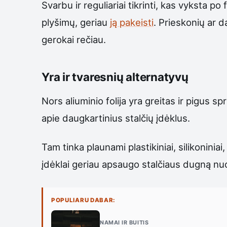
Svarbu ir reguliariai tikrinti, kas vyksta 
plyšimų, geriau
ją pakeisti
. Prieskonių ar 
gerokai rečiau.
Yra ir tvaresnių alternatyvų
Nors aliuminio folija yra greitas ir pigus spr
apie daugkartinius stalčių įdėklus.
Tam tinka plaunami plastikiniai, silikoniniai,
įdėklai geriau apsaugo stalčiaus dugną nuo 
POPULIARU DABAR:
NAMAI IR BUITIS