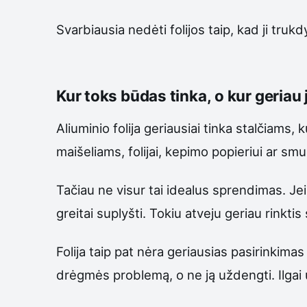
Svarbiausia nedėti folijos taip, kad ji trukd
Kur toks būdas tinka, o kur geriau 
Aliuminio folija geriausiai tinka stalčiams
maišeliams, folijai, kepimo popieriui ar sm
Tačiau ne visur tai idealus sprendimas. Jei s
greitai suplyšti. Tokiu atveju geriau rinktis
Folija taip pat nėra geriausias pasirinkimas
drėgmės problemą, o ne ją uždengti. Ilgai 