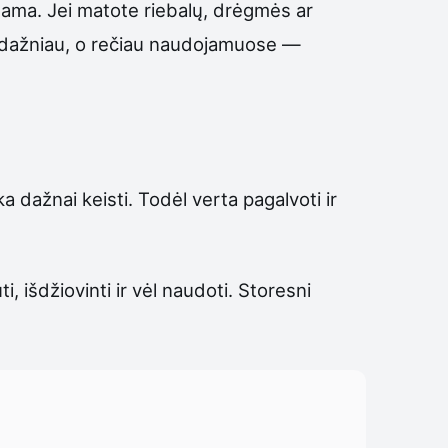
dinama. Jei matote riebalų, drėgmės ar
ti dažniau, o rečiau naudojamuose —
nka dažnai keisti. Todėl verta pagalvoti ir
ti, išdžiovinti ir vėl naudoti. Storesni