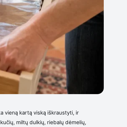
 vieną kartą viską iškraustyti, ir
kučių, miltų dulkių, riebalų dėmelių,