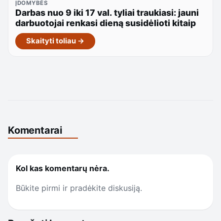
ĮDOMYBĖS
Darbas nuo 9 iki 17 val. tyliai traukiasi: jauni
darbuotojai renkasi dieną susidėlioti kitaip
Skaityti toliau →
Komentarai
Kol kas komentarų nėra.
Būkite pirmi ir pradėkite diskusiją.