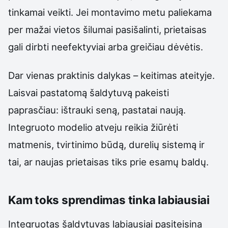
tinkamai veikti. Jei montavimo metu paliekama
per mažai vietos šilumai pasišalinti, prietaisas
gali dirbti neefektyviai arba greičiau dėvėtis.
Dar vienas praktinis dalykas – keitimas ateityje.
Laisvai pastatomą šaldytuvą pakeisti
paprasčiau: ištrauki seną, pastatai naują.
Integruoto modelio atveju reikia žiūrėti
matmenis, tvirtinimo būdą, durelių sistemą ir
tai, ar naujas prietaisas tiks prie esamų baldų.
Kam toks sprendimas tinka labiausiai
Integruotas šaldytuvas labiausiai pasiteisina