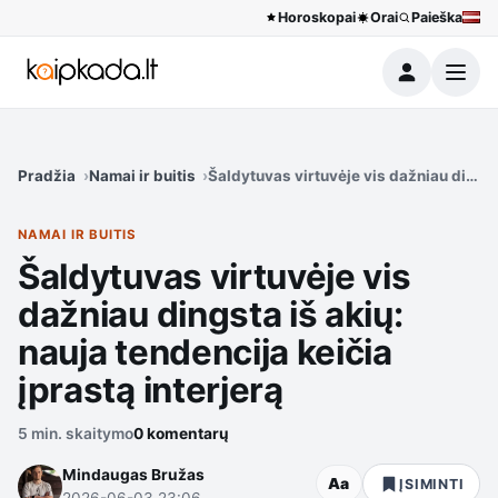
Horoskopai
Orai
Paieška
Meniu
Pradžia
Namai ir buitis
Šaldytuvas virtuvėje vis dažniau dingsta
NAMAI IR BUITIS
Šaldytuvas virtuvėje vis
dažniau dingsta iš akių:
nauja tendencija keičia
įprastą interjerą
5 min. skaitymo
0 komentarų
Mindaugas Bružas
Aa
ĮSIMINTI
2026-06-03 23:06