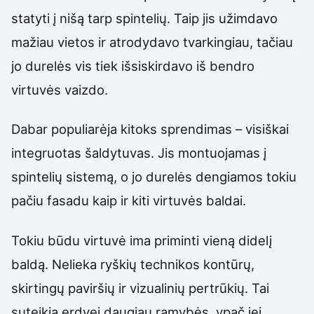
statyti į nišą tarp spintelių. Taip jis užimdavo
mažiau vietos ir atrodydavo tvarkingiau, tačiau
jo durelės vis tiek išsiskirdavo iš bendro
virtuvės vaizdo.
Dabar populiarėja kitoks sprendimas – visiškai
integruotas šaldytuvas. Jis montuojamas į
spintelių sistemą, o jo durelės dengiamos tokiu
pačiu fasadu kaip ir kiti virtuvės baldai.
Tokiu būdu virtuvė ima priminti vieną didelį
baldą. Nelieka ryškių technikos kontūrų,
skirtingų paviršių ir vizualinių pertrūkių. Tai
suteikia erdvei daugiau ramybės, ypač jei