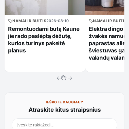
NAMAI IR BUITIS
2026-08-10
NAMAI IR BUITIS
Remontuodami butą Kaune
Elektra dingo v
jie rado paslėptą dėžutę,
žvakės namuos
kurios turinys pakeitė
paprastas alieji
planus
šviestuvas gali
valandų valand
←
→
IEŠKOTE DAUGIAU?
Atraskite kitus straipsnius
Ieškoti straipsnių