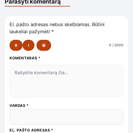
Parašyti komentarą
El. pašto adresas nebus skelbiamas.
Būtini
laukeliai pažymėti
*
B
I
😀
0 / 2000
KOMENTARAS
*
VARDAS
*
EL. PAŠTO ADRESAS
*