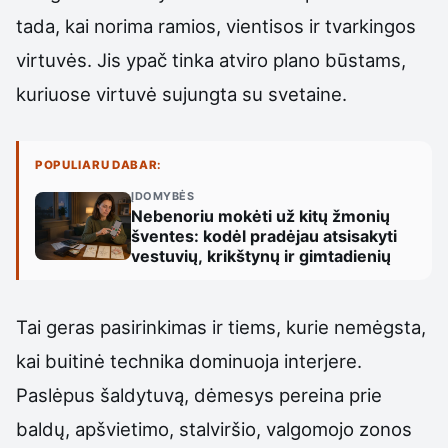
tada, kai norima ramios, vientisos ir tvarkingos
virtuvės. Jis ypač tinka atviro plano būstams,
kuriuose virtuvė sujungta su svetaine.
POPULIARU DABAR:
ĮDOMYBĖS
Nebenoriu mokėti už kitų žmonių
šventes: kodėl pradėjau atsisakyti
vestuvių, krikštynų ir gimtadienių
Tai geras pasirinkimas ir tiems, kurie nemėgsta,
kai buitinė technika dominuoja interjere.
Paslėpus šaldytuvą, dėmesys pereina prie
baldų, apšvietimo, stalviršio, valgomojo zonos