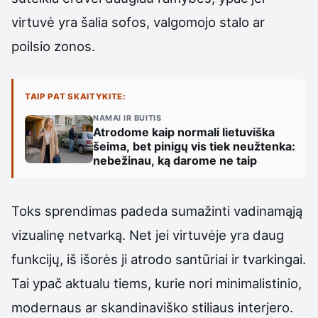
virtuvė yra šalia sofos, valgomojo stalo ar
poilsio zonos.
TAIP PAT SKAITYKITE:
NAMAI IR BUITIS
Atrodome kaip normali lietuviška
šeima, bet pinigų vis tiek neužtenka:
nebežinau, ką darome ne taip
Toks sprendimas padeda sumažinti vadinamąją
vizualinę netvarką. Net jei virtuvėje yra daug
funkcijų, iš išorės ji atrodo santūriai ir tvarkingai.
Tai ypač aktualu tiems, kurie nori minimalistinio,
modernaus ar skandinaviško stiliaus interjero.