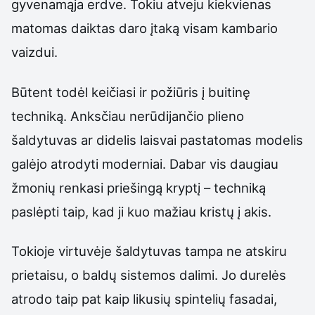
gyvenamąja erdve. Tokiu atveju kiekvienas
matomas daiktas daro įtaką visam kambario
vaizdui.
Būtent todėl keičiasi ir požiūris į buitinę
techniką. Anksčiau nerūdijančio plieno
šaldytuvas ar didelis laisvai pastatomas modelis
galėjo atrodyti moderniai. Dabar vis daugiau
žmonių renkasi priešingą kryptį – techniką
paslėpti taip, kad ji kuo mažiau kristų į akis.
Tokioje virtuvėje šaldytuvas tampa ne atskiru
prietaisu, o baldų sistemos dalimi. Jo durelės
atrodo taip pat kaip likusių spintelių fasadai,