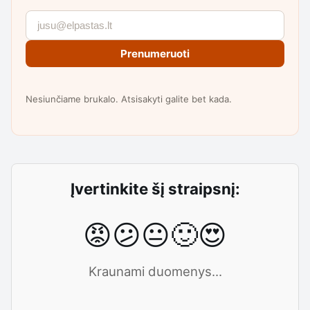
Prenumeruoti
Nesiunčiame brukalo. Atsisakyti galite bet kada.
Įvertinkite šį straipsnį:
😡
😕
😐
🙂
😍
Kraunami duomenys...