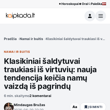
Horoskopai
Orai
Paieška
Meniu
Pradžia
Namai ir buitis
Klasikiniai šaldytuvai traukiasi iš virt
NAMAI IR BUITIS
Klasikiniai šaldytuvai
traukiasi iš virtuvių: nauja
tendencija keičia namų
vaizdą iš pagrindų
6 min. skaitymo
2 komentarai
Mindaugas Bružas
Aa
ĮSIMINTI
2026-06-29 22:29