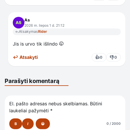
As
2026 m. liepos 1 d. 21:12
Atsakymas
Rider
Jis is urvo tik išlindo 🤭
↩ Atsakyti
👍
👎
0
0
Parašyti komentarą
El. pašto adresas nebus skelbiamas.
Būtini
laukeliai pažymėti
*
B
I
😀
0 / 2000