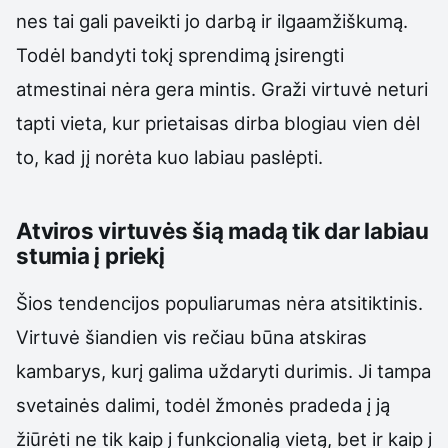
nes tai gali paveikti jo darbą ir ilgaamžiškumą.
Todėl bandyti tokį sprendimą įsirengti
atmestinai nėra gera mintis. Graži virtuvė neturi
tapti vieta, kur prietaisas dirba blogiau vien dėl
to, kad jį norėta kuo labiau paslėpti.
Atviros virtuvės šią madą tik dar labiau
stumia į priekį
Šios tendencijos populiarumas nėra atsitiktinis.
Virtuvė šiandien vis rečiau būna atskiras
kambarys, kurį galima uždaryti durimis. Ji tampa
svetainės dalimi, todėl žmonės pradeda į ją
žiūrėti ne tik kaip į funkcionalią vietą, bet ir kaip į