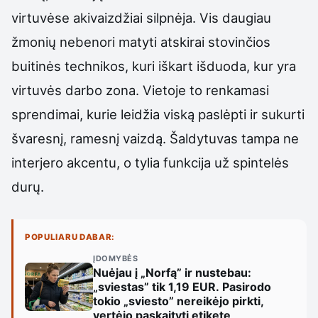
virtuvėse akivaizdžiai silpnėja. Vis daugiau
žmonių nebenori matyti atskirai stovinčios
buitinės technikos, kuri iškart išduoda, kur yra
virtuvės darbo zona. Vietoje to renkamasi
sprendimai, kurie leidžia viską paslėpti ir sukurti
švaresnį, ramesnį vaizdą. Šaldytuvas tampa ne
interjero akcentu, o tylia funkcija už spintelės
durų.
POPULIARU DABAR:
ĮDOMYBĖS
Nuėjau į „Norfą” ir nustebau:
„sviestas” tik 1,19 EUR. Pasirodo
tokio „sviesto” nereikėjo pirkti,
vertėjo paskaityti etiketę