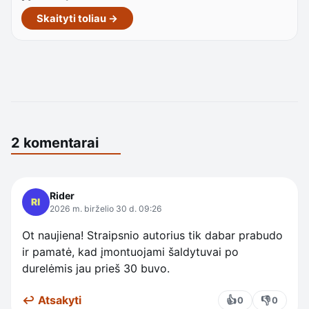
Skaityti toliau →
2 komentarai
Rider
2026 m. birželio 30 d. 09:26
Ot naujiena! Straipsnio autorius tik dabar prabudo
ir pamatė, kad įmontuojami šaldytuvai po
durelėmis jau prieš 30 buvo.
↩ Atsakyti
👍
👎
0
0