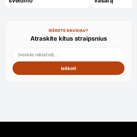
šveitimo
vasarą
IEŠKOTE DAUGIAU?
Atraskite kitus straipsnius
Ieškoti straipsnių
Ieškoti