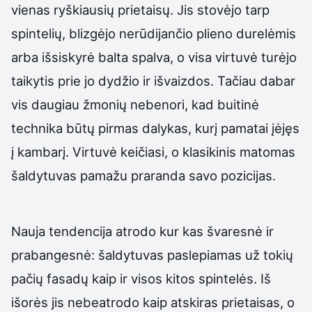
vienas ryškiausių prietaisų. Jis stovėjo tarp
spintelių, blizgėjo nerūdijančio plieno durelėmis
arba išsiskyrė balta spalva, o visa virtuvė turėjo
taikytis prie jo dydžio ir išvaizdos. Tačiau dabar
vis daugiau žmonių nebenori, kad buitinė
technika būtų pirmas dalykas, kurį pamatai įėjęs
į kambarį. Virtuvė keičiasi, o klasikinis matomas
šaldytuvas pamažu praranda savo pozicijas.
Nauja tendencija atrodo kur kas švaresnė ir
prabangesnė: šaldytuvas paslepiamas už tokių
pačių fasadų kaip ir visos kitos spintelės. Iš
išorės jis nebeatrodo kaip atskiras prietaisas, o