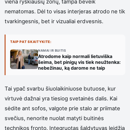
viena ryškiausių zonų, tampa beveik
nematomas. Dėl to visas interjeras atrodo ne tik
tvarkingesnis, bet ir vizualiai erdvesnis.
TAIP PAT SKAITYKITE:
NAMAI IR BUITIS
Atrodome kaip normali lietuviška
šeima, bet pinigų vis tiek neužtenka:
nebežinau, ką darome ne taip
Tai ypač svarbu šiuolaikiniuose butuose, kur
virtuvė dažnai yra tiesiog svetainės dalis. Kai
sėdite ant sofos, valgote prie stalo ar priimate
svečius, nenorite nuolat matyti buitinės
technikos fronto. Integruotas šaldytuvas leidžia