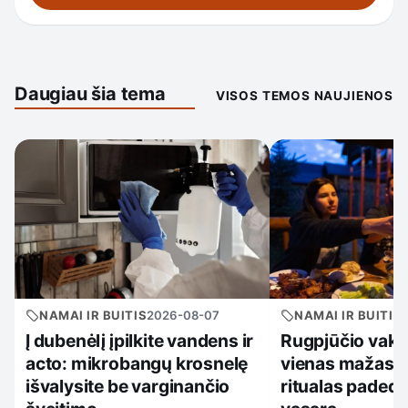
Daugiau šia tema
VISOS TEMOS NAUJIENOS
NAMAI IR BUITIS
2026-08-07
NAMAI IR BUITIS
Į dubenėlį įpilkite vandens ir
Rugpjūčio vaka
acto: mikrobangų krosnelę
vienas mažas 
išvalysite be varginančio
ritualas padeda