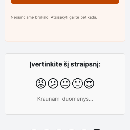
Nesiunčiame brukalo. Atsisakyti galite bet kada.
Įvertinkite šį straipsnį:
😡
😕
😐
🙂
😍
Kraunami duomenys...