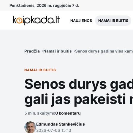
Penktadienis, 2026 m. rugpjūčio 7 d.
NAUJIENOS
NAMAI IR BUITIS
Pradžia
Namai ir buitis
Senos durys gadina visą kamb
NAMAI IR BUITIS
Senos durys gad
gali jas pakeist
5 min. skaitymo
0 komentarų
Edmundas Stankevičius
2026-07-06 15:13