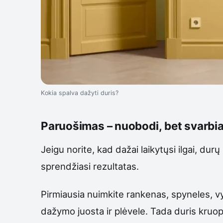
Kokia spalva dažyti duris?
Paruošimas – nuobodi, bet svarbia
Jeigu norite, kad dažai laikytųsi ilgai, du
sprendžiasi rezultatas.
Pirmiausia nuimkite rankenas, spyneles, vyr
dažymo juosta ir plėvele. Tada duris kruopšč