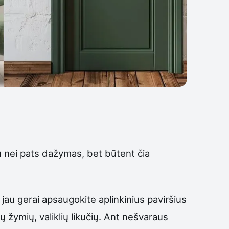
gu nei pats dažymas, bet būtent čia
 jau gerai apsaugokite aplinkinius paviršius
kų žymių, valiklių likučių. Ant nešvaraus