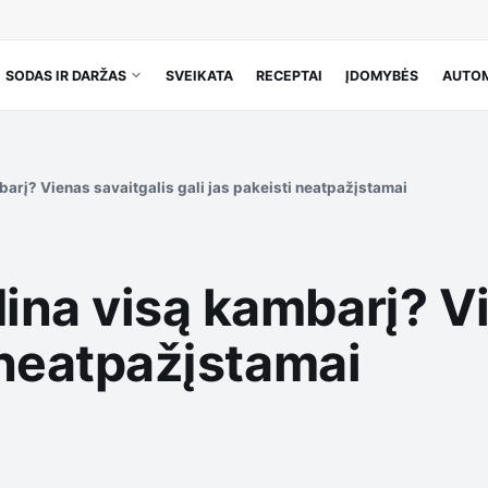
SODAS IR DARŽAS
SVEIKATA
RECEPTAI
ĮDOMYBĖS
AUTOM
arį? Vienas savaitgalis gali jas pakeisti neatpažįstamai
ina visą kambarį? Vi
i neatpažįstamai