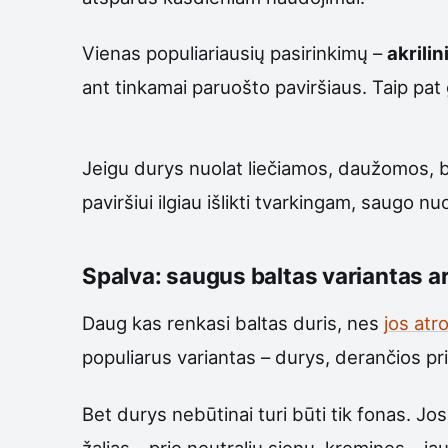
Vienas populiariausių pasirinkimų –
akrilin
ant tinkamai paruošto paviršiaus. Taip pat 
Jeigu durys nuolat liečiamos, daužomos, b
paviršiui ilgiau išlikti tvarkingam, saugo n
Spalva: saugus baltas variantas a
Daug kas renkasi baltas duris, nes
jos atr
populiarus variantas – durys, derančios pri
Bet durys nebūtinai turi būti tik fonas. Jos
žalias – prie neutralių sienų, kremines –