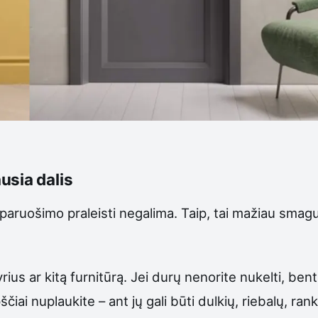
usia dalis
rų paruošimo praleisti negalima. Taip, tai mažiau sma
ius ar kitą furnitūrą. Jei durų nenorite nukelti, bent
iai nuplaukite – ant jų gali būti dulkių, riebalų, ran