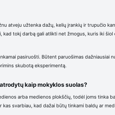
žnu atveju užtenka dažų, kelių įrankių ir trupučio ka
i, kad tokį darbą gali atlikti net žmogus, kuris iki ši
 tinkamai pasiruošti. Būtent paruošimas dažniausiai n
ir primins skubotą eksperimentą.
eatrodytų kaip mokyklos suolas?
ienos arba medienos plokščių, todėl joms tinka bald
r kas svarbiau, kad dažai būtų tinkami baldų ar medi