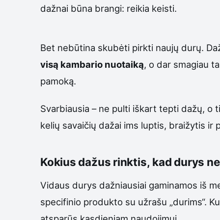
dažnai būna brangi: reikia keisti.
Bet nebūtina skubėti pirkti naujų durų. Da
visą kambario nuotaiką
, o dar smagiau ta
pamoką.
Svarbiausia – ne pulti iškart tepti dažų, o
kelių savaičių dažai ims luptis, braižytis 
Kokius dažus rinktis, kad durys n
Vidaus durys dažniausiai gaminamos iš med
specifinio produkto su užrašu „durims“. Ku
atsparūs kasdieniam naudojimui.