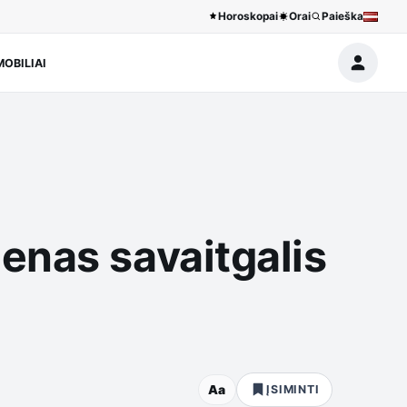
Horoskopai
Orai
Paieška
OBILIAI
enas savaitgalis
Aa
ĮSIMINTI