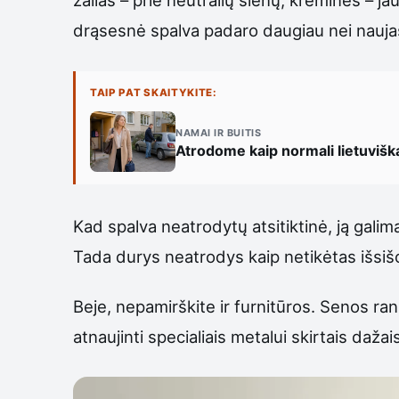
drąsesnė spalva padaro daugiau nei nauja
TAIP PAT SKAITYKITE:
NAMAI IR BUITIS
Atrodome kaip normali lietuvišk
Kad spalva neatrodytų atsitiktinė, ją galim
Tada durys neatrodys kaip netikėtas išsišo
Beje, nepamirškite ir furnitūros. Senos ra
atnaujinti specialiais metalui skirtais dažai