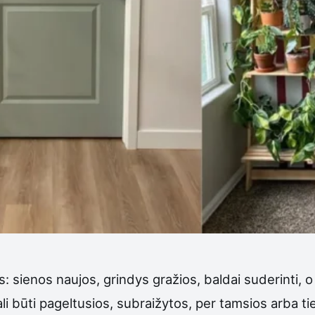
: sienos naujos, grindys gražios, baldai suderinti, o
ali būti pageltusios, subraižytos, per tamsios arba tie