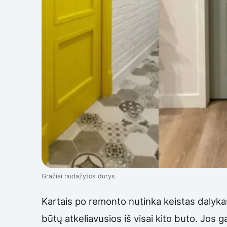
Gražiai nudažytos durys
Kartais po remonto nutinka keistas dalykas
būtų atkeliavusios iš visai kito buto. Jos g