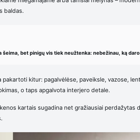
s baldas.
a šeima, bet pinigų vis tiek neužtenka: nebežinau, ką dar
a pakartoti kitur: pagalvėlėse, paveiksle, vazose, le
kimas, o taps apgalvota interjero detale.
nkenos kartais sugadina net gražiausiai perdažytas d
s.