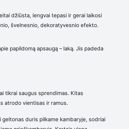
eitai džiūsta, lengvai tepasi ir gerai laikosi
tinio, švelnesnio, dekoratyvesnio efekto.
 apie papildomą apsaugą – laką. Jis padeda
Tai tikrai saugus sprendimas. Kitas
s atrodo vientisas ir ramus.
iai geltonas duris pilkame kambaryje, sodriai
niame prieškambaryje. Kartais viena