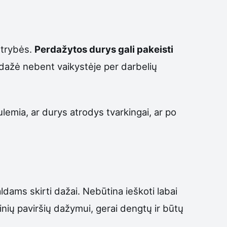
ntrybės.
Perdažytos durys gali pakeisti
ol dažė nebent vaikystėje per darbelių
ulemia, ar durys atrodys tvarkingai, ar po
ams skirti dažai. Nebūtina ieškoti labai
nių paviršių dažymui, gerai dengtų ir būtų