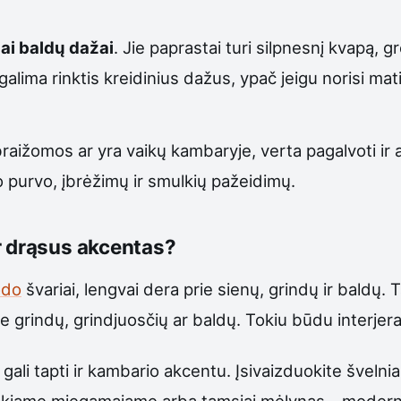
iai baldų dažai
. Jie paprastai turi silpnesnį kvapą, gr
galima rinktis kreidinius dažus, ypač jeigu norisi ma
raižomos ar yra vaikų kambaryje, verta pagalvoti ir
uo purvo, įbrėžimų ir smulkių pažeidimų.
r drąsus akcentas?
odo
švariai, lengvai dera prie sienų, grindų ir baldų. 
e grindų, grindjuosčių ar baldų. Tokiu būdu interjera
 gali tapti ir kambario akcentu. Įsivaizduokite šveln
 jaukiame miegamajame arba tamsiai mėlynas – moder