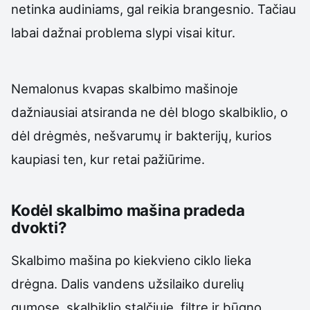
netinka audiniams, gal reikia brangesnio. Tačiau
labai dažnai problema slypi visai kitur.
Nemalonus kvapas skalbimo mašinoje
dažniausiai atsiranda ne dėl blogo skalbiklio, o
dėl drėgmės, nešvarumų ir bakterijų, kurios
kaupiasi ten, kur retai pažiūrime.
Kodėl skalbimo mašina pradeda
dvokti?
Skalbimo mašina po kiekvieno ciklo lieka
drėgna. Dalis vandens užsilaiko durelių
gumose, skalbiklio stalčiuje, filtre ir būgno