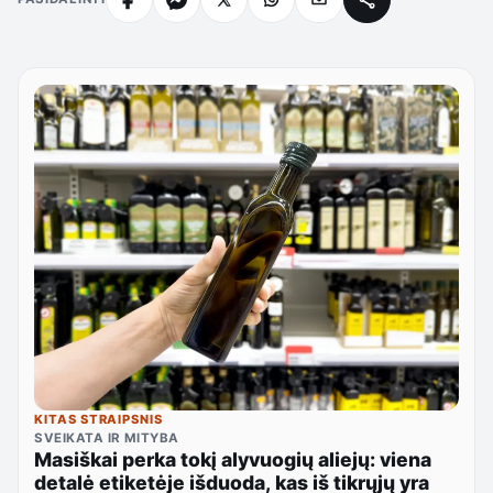
KITAS STRAIPSNIS
SVEIKATA IR MITYBA
Masiškai perka tokį alyvuogių aliejų: viena
detalė etiketėje išduoda, kas iš tikrųjų yra