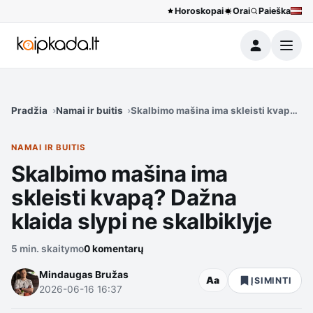
Horoskopai
Orai
Paieška
Meniu
Pradžia
Namai ir buitis
Skalbimo mašina ima skleisti kvapą? Da
NAMAI IR BUITIS
Skalbimo mašina ima
skleisti kvapą? Dažna
klaida slypi ne skalbiklyje
5 min. skaitymo
0 komentarų
Mindaugas Bružas
Aa
ĮSIMINTI
2026-06-16 16:37