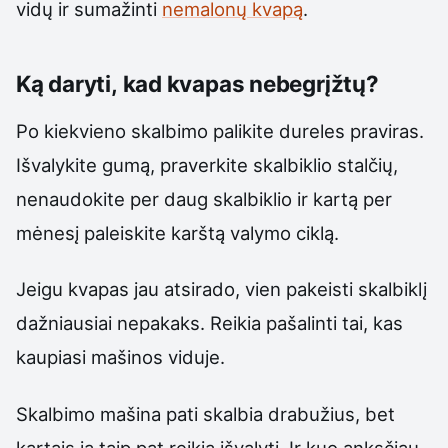
vidų ir sumažinti
nemalonų kvapą
.
Ką daryti, kad kvapas nebegrįžtų?
Po kiekvieno skalbimo palikite dureles praviras.
Išvalykite gumą, praverkite skalbiklio stalčių,
nenaudokite per daug skalbiklio ir kartą per
mėnesį paleiskite karštą valymo ciklą.
Jeigu kvapas jau atsirado, vien pakeisti skalbiklį
dažniausiai nepakaks. Reikia pašalinti tai, kas
kaupiasi mašinos viduje.
Skalbimo mašina pati skalbia drabužius, bet
kartais ją taip pat reikia išvalyti. Ir kuo anksčiau