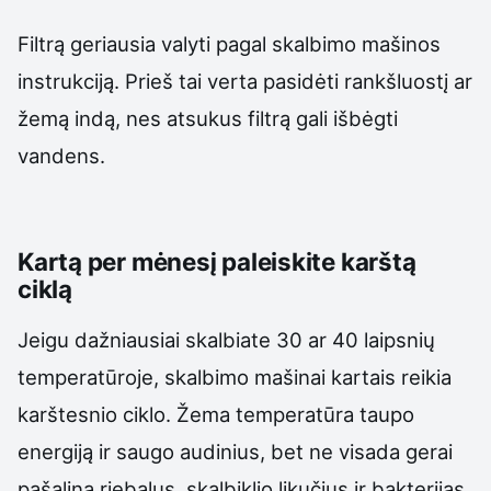
Filtrą geriausia valyti pagal skalbimo mašinos
instrukciją. Prieš tai verta pasidėti rankšluostį ar
žemą indą, nes atsukus filtrą gali išbėgti
vandens.
Kartą per mėnesį paleiskite karštą
ciklą
Jeigu dažniausiai skalbiate 30 ar 40 laipsnių
temperatūroje, skalbimo mašinai kartais reikia
karštesnio ciklo. Žema temperatūra taupo
energiją ir saugo audinius, bet ne visada gerai
pašalina riebalus, skalbiklio likučius ir bakterijas.