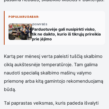
POPULIARU DABAR:
ĮDOMYBĖS
Parduotuvėje gali nusipirkti visko,
tik ne daikto, kurio iš tikrųjų prireikia
prie įėjimo
Kartą per mėnesį verta paleisti tuščią skalbimo
ciklą aukštesnėje temperatūroje. Tam galima
naudoti specialią skalbimo mašinų valymo
priemonę arba kitą gamintojo rekomenduojamą
būdą.
Tai paprastas veiksmas, kuris padeda išvalyti