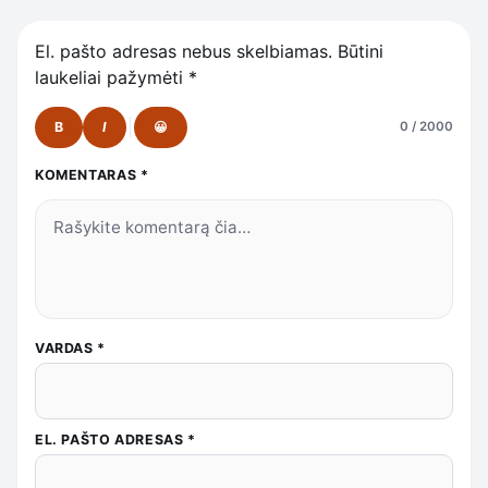
El. pašto adresas nebus skelbiamas.
Būtini
laukeliai pažymėti
*
B
I
😀
0 / 2000
KOMENTARAS
*
VARDAS
*
EL. PAŠTO ADRESAS
*