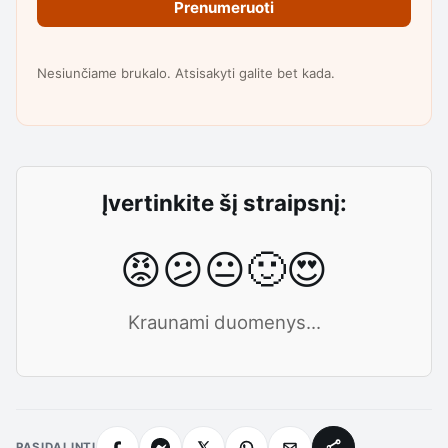
Prenumeruoti
Nesiunčiame brukalo. Atsisakyti galite bet kada.
Įvertinkite šį straipsnį:
😡
😕
😐
🙂
😍
Kraunami duomenys...
PASIDALINTI