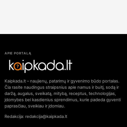
APIE PORTALĄ
Kaipkada.lt – naujienų, patarimų ir gyvenimo būdo portalas.
Čia rasite naudingus straipsnius apie namus ir buitį, sodą ir
daržą, augalus, sveikatą, mitybą, receptus, technologijas,
įdomybes bei kasdienius sprendimus, kurie padeda gyventi
paprasčiau, sveikiau ir įdomiau.
Redakcija: redakcija@kaipkada.lt