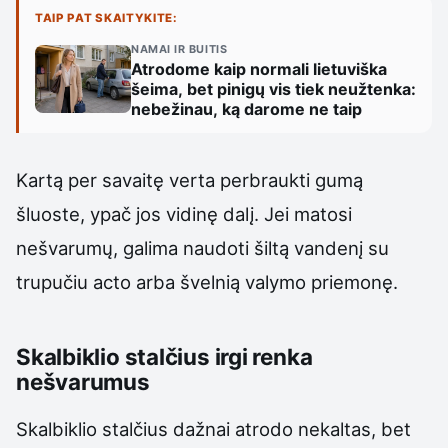
TAIP PAT SKAITYKITE:
NAMAI IR BUITIS
Atrodome kaip normali lietuviška
šeima, bet pinigų vis tiek neužtenka:
nebežinau, ką darome ne taip
Kartą per savaitę verta perbraukti gumą
šluoste, ypač jos vidinę dalį. Jei matosi
nešvarumų, galima naudoti šiltą vandenį su
trupučiu acto arba švelnią valymo priemonę.
Skalbiklio stalčius irgi renka
nešvarumus
Skalbiklio stalčius dažnai atrodo nekaltas, bet