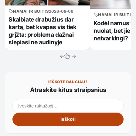
NAMAI IR BUITIS
2026-08-06
NAMAI IR BUITIS
Skalbiate drabužius dar
Kodėl namus t
kartą, bet kvapas vis tiek
nuolat, bet jie v
grįžta: problema dažnai
netvarkingi?
slepiasi ne audinyje
←
→
IEŠKOTE DAUGIAU?
Atraskite kitus straipsnius
Ieškoti straipsnių
Ieškoti