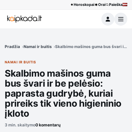
Horoskopai
Orai
Paieška
Meniu
Pradžia
Namai ir buitis
Skalbimo mašinos guma bus švari ir be p
NAMAI IR BUITIS
Skalbimo mašinos guma
bus švari ir be pelėsio:
paprasta gudrybė, kuriai
prireiks tik vieno higieninio
įkloto
3 min. skaitymo
0 komentarų