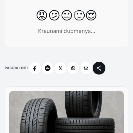
😡
😕
😐
🙂
😍
Kraunami duomenys...
PASIDALINTI