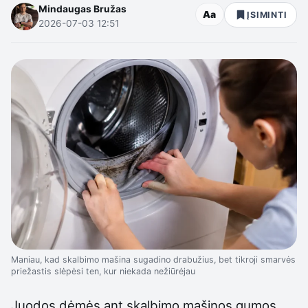
Mindaugas Bružas
Aa
ĮSIMINTI
2026-07-03 12:51
Maniau, kad skalbimo mašina sugadino drabužius, bet tikroji smarvės
priežastis slėpėsi ten, kur niekada nežiūrėjau
Juodos dėmės ant skalbimo mašinos gumos,