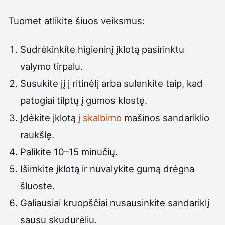
Tuomet atlikite šiuos veiksmus:
Sudrėkinkite higieninį įklotą pasirinktu
valymo tirpalu.
Susukite jį į ritinėlį arba sulenkite taip, kad
patogiai tilptų į gumos klostę.
Įdėkite įklotą
į skalbimo
mašinos sandariklio
raukšlę.
Palikite 10–15 minučių.
Išimkite įklotą ir nuvalykite gumą drėgna
šluoste.
Galiausiai kruopščiai nusausinkite sandariklį
sausu skudurėliu.