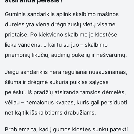
Guminis sandariklis aplink skalbimo mašinos
dureles yra viena drėgniausių vietų visame
prietaise. Po kiekvieno skalbimo jo klostėse
lieka vandens, o kartu su juo – skalbimo
priemonių likučių, audinių pūkelių ir nešvarumų.
Jeigu sandariklis nėra reguliariai nusausinamas,
šiluma ir drėgmė sukuria puikias sąlygas
pelėsiui. Iš pradžių atsiranda tamsios dėmelės,
vėliau – nemalonus kvapas, kuris gali persiduoti
net ką tik išskalbtiems drabužiams.
Problema ta, kad į gumos klostes sunku patekti