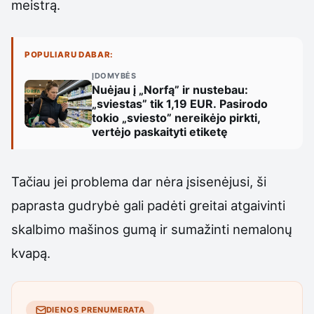
meistrą.
POPULIARU DABAR:
ĮDOMYBĖS
Nuėjau į „Norfą” ir nustebau:
„sviestas” tik 1,19 EUR. Pasirodo
tokio „sviesto” nereikėjo pirkti,
vertėjo paskaityti etiketę
Tačiau jei problema dar nėra įsisenėjusi, ši
paprasta gudrybė gali padėti greitai atgaivinti
skalbimo mašinos gumą ir sumažinti nemalonų
kvapą.
DIENOS PRENUMERATA