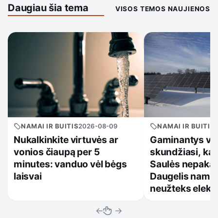
Daugiau šia tema
VISOS TEMOS NAUJIENOS
NAMAI IR BUITIS
2026-08-09
NAMAI IR BUITIS
Nukalkinkite virtuvės ar
Gaminantys var
vonios čiaupą per 5
skundžiasi, ka
minutes: vanduo vėl bėgs
Saulės nepaka
laisvai
Daugelis namų 
neužteks elekt
←
→