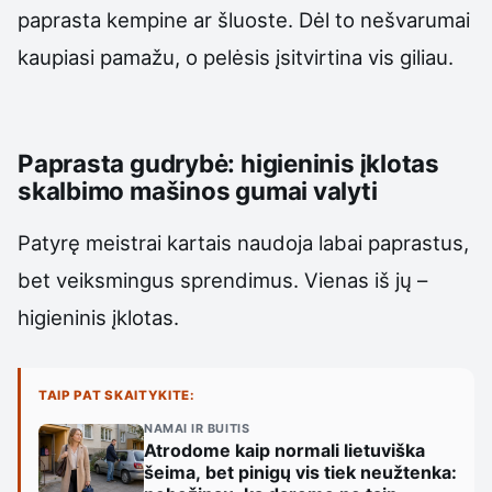
paprasta kempine ar šluoste. Dėl to nešvarumai
kaupiasi pamažu, o pelėsis įsitvirtina vis giliau.
Paprasta gudrybė: higieninis įklotas
skalbimo mašinos gumai valyti
Patyrę meistrai kartais naudoja labai paprastus,
bet veiksmingus sprendimus. Vienas iš jų –
higieninis įklotas.
TAIP PAT SKAITYKITE:
NAMAI IR BUITIS
Atrodome kaip normali lietuviška
šeima, bet pinigų vis tiek neužtenka: