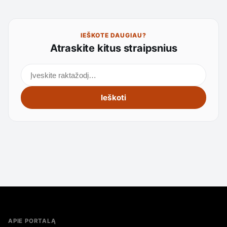
IEŠKOTE DAUGIAU?
Atraskite kitus straipsnius
Ieškoti straipsnių
Ieškoti
APIE PORTALĄ