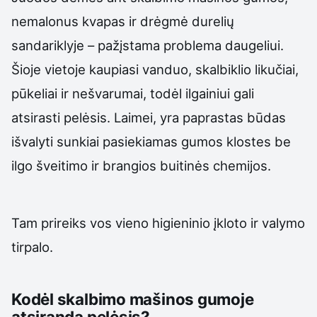
nemalonus kvapas ir drėgmė durelių
sandariklyje – pažįstama problema daugeliui.
Šioje vietoje kaupiasi vanduo, skalbiklio likučiai,
pūkeliai ir nešvarumai, todėl ilgainiui gali
atsirasti pelėsis. Laimei, yra paprastas būdas
išvalyti sunkiai pasiekiamas gumos klostes be
ilgo šveitimo ir brangios buitinės chemijos.
Tam prireiks vos vieno higieninio įkloto ir valymo
tirpalo.
Kodėl skalbimo mašinos gumoje
atsiranda pelėsis?