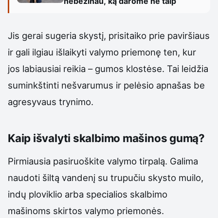
nebežinau, ką darome ne taip
Jis gerai sugeria skystį, prisitaiko prie paviršiaus
ir gali ilgiau išlaikyti valymo priemonę ten, kur
jos labiausiai reikia – gumos klostėse. Tai leidžia
suminkštinti nešvarumus ir pelėsio apnašas be
agresyvaus trynimo.
Kaip išvalyti skalbimo mašinos gumą?
Pirmiausia pasiruoškite valymo tirpalą. Galima
naudoti šiltą vandenį su trupučiu skysto muilo,
indų ploviklio arba specialios skalbimo
mašinoms skirtos valymo priemonės.