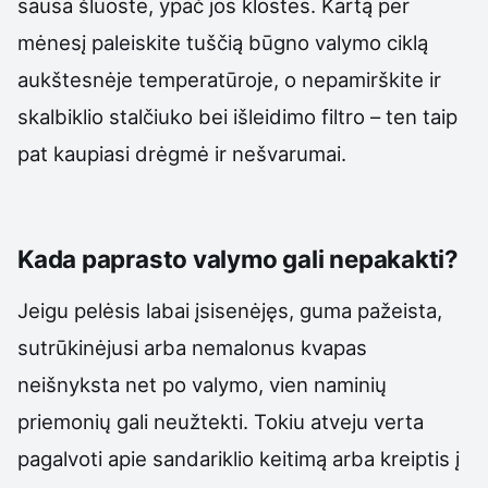
sausa šluoste, ypač jos klostes. Kartą per
mėnesį paleiskite tuščią būgno valymo ciklą
aukštesnėje temperatūroje, o nepamirškite ir
skalbiklio stalčiuko bei išleidimo filtro – ten taip
pat kaupiasi drėgmė ir nešvarumai.
Kada paprasto valymo gali nepakakti?
Jeigu pelėsis labai įsisenėjęs, guma pažeista,
sutrūkinėjusi arba nemalonus kvapas
neišnyksta net po valymo, vien naminių
priemonių gali neužtekti. Tokiu atveju verta
pagalvoti apie sandariklio keitimą arba kreiptis į