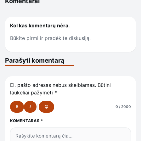
Komentarai
Kol kas komentarų nėra.
Būkite pirmi ir pradėkite diskusiją.
Parašyti komentarą
El. pašto adresas nebus skelbiamas.
Būtini
laukeliai pažymėti
*
B
I
😀
0 / 2000
KOMENTARAS
*