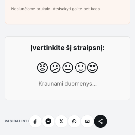
Nesiunčiame brukalo. Atsisakyti galite bet kada.
Įvertinkite šį straipsnį:
😡
😕
😐
🙂
😍
Kraunami duomenys...
PASIDALINTI