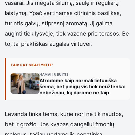
vasarai. Jis mėgsta šilumą, saulę ir reguliarų
laistymą. Ypač vertinamas citrininis bazilikas,
turintis gaivų, stipresnį aromatą. Jį galima
auginti tiek lysvėje, tiek vazone prie terasos. Be
to, tai praktiškas augalas virtuvei.
TAIP PAT SKAITYKITE:
NAMAI IR BUITIS
Atrodome kaip normali lietuviška
šeima, bet pinigų vis tiek neužtenka:
nebežinau, ką darome ne taip
Levanda tinka tiems, kurie nori ne tik naudos,
bet ir grožio. Jos kvapas daugeliui žmonių
malonus, tačiau uodams jis nepatinka.