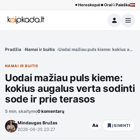
Horoskopai
Orai
Paieška
Meniu
Pradžia
Namai ir buitis
Uodai mažiau puls kieme: kokius augalus
NAMAI IR BUITIS
Uodai mažiau puls kieme:
kokius augalus verta sodinti
sode ir prie terasos
5 min. skaitymo
0 komentarų
Mindaugas Bružas
Aa
ĮSIMINTI
2026-06-25 23:27