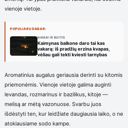
vienoje vietoje.
POPULIARU DABAR:
NAMAI IR BUITIS
Kaimynas balkone daro tai kas
vakarą: iš pradžių erzina kvapas,
vėliau gali tekti kviesti tarnybas
Aromatinius augalus geriausia derinti su kitomis
priemonėmis. Vienoje vietoje galima auginti
levandas, rozmarinus ir bazilikus, kitoje —
melisą ar mėtą vazonuose. Svarbu juos
išdėstyti ten, kur leidžiate daugiausia laiko, o ne
atokiausiame sodo kampe.