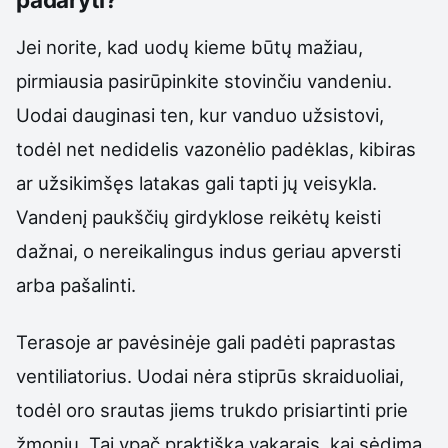
Jei norite, kad uodų kieme būtų mažiau,
pirmiausia pasirūpinkite stovinčiu vandeniu.
Uodai dauginasi ten, kur vanduo užsistovi,
todėl net nedidelis vazonėlio padėklas, kibiras
ar užsikimšęs latakas gali tapti jų veisykla.
Vandenį paukščių girdyklose reikėtų keisti
dažnai, o nereikalingus indus geriau apversti
arba pašalinti.
Terasoje ar pavėsinėje gali padėti paprastas
ventiliatorius. Uodai nėra stiprūs skraiduoliai,
todėl oro srautas jiems trukdo prisiartinti prie
žmonių. Tai ypač praktiška vakarais, kai sėdima