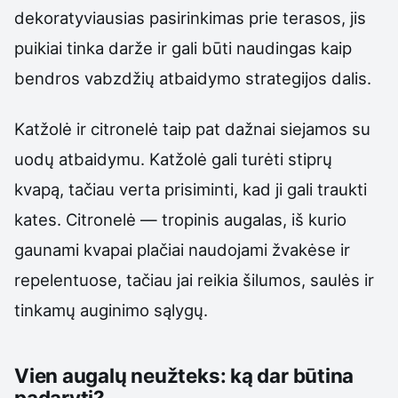
dekoratyviausias pasirinkimas prie terasos, jis
puikiai tinka darže ir gali būti naudingas kaip
bendros vabzdžių atbaidymo strategijos dalis.
Katžolė ir citronelė taip pat dažnai siejamos su
uodų atbaidymu. Katžolė gali turėti stiprų
kvapą, tačiau verta prisiminti, kad ji gali traukti
kates. Citronelė — tropinis augalas, iš kurio
gaunami kvapai plačiai naudojami žvakėse ir
repelentuose, tačiau jai reikia šilumos, saulės ir
tinkamų auginimo sąlygų.
Vien augalų neužteks: ką dar būtina
padaryti?