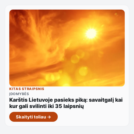
KITAS STRAIPSNIS
ĮDOMYBĖS
Karštis Lietuvoje pasieks piką: savaitgalį kai
kur gali svilinti iki 35 laipsnių
Skaityti toliau →