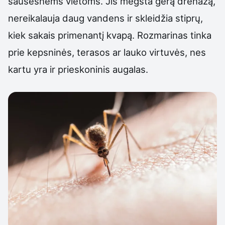
sausesnėms vietoms. Jis mėgsta gerą drenažą,
nereikalauja daug vandens ir skleidžia stiprų,
kiek sakais primenantį kvapą. Rozmarinas tinka
prie kepsninės, terasos ar lauko virtuvės, nes
kartu yra ir prieskoninis augalas.