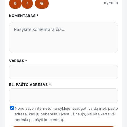
B
I
😀
0 / 2000
KOMENTARAS
*
VARDAS
*
EL. PAŠTO ADRESAS
*
Noriu savo interneto naršyklėje išsaugoti vardą ir el. pašto
adresą, kad jų nebereiktų įvesti iš naujo, kai kitą kartą vėl
norėsiu parašyti komentarą.