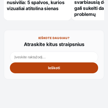
svarbiausią det
nusivilia: 5 spalvos, kurios
gali sukelti dau
vizualiai atitolina sienas
problemų
IEŠKOTE DAUGIAU?
Atraskite kitus straipsnius
Ieškoti straipsnių
Ieškoti