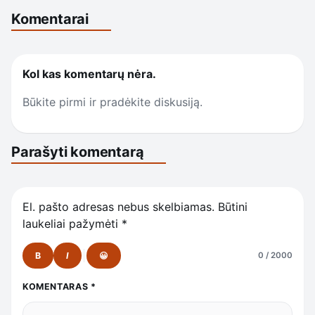
Komentarai
Kol kas komentarų nėra.
Būkite pirmi ir pradėkite diskusiją.
Parašyti komentarą
El. pašto adresas nebus skelbiamas.
Būtini
laukeliai pažymėti
*
B
I
😀
0 / 2000
KOMENTARAS
*