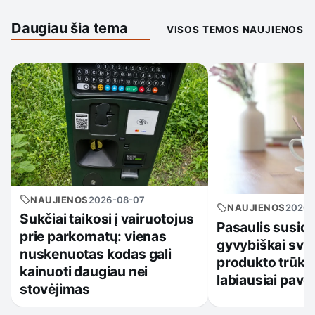
Daugiau šia tema
VISOS TEMOS NAUJIENOS
NAUJIENOS
2026-08-07
NAUJIENOS
2026-
Sukčiai taikosi į vairuotojus
Pasaulis susidu
prie parkomatų: vienas
gyvybiškai sva
nuskenuotas kodas gali
produkto trūku
kainuoti daugiau nei
labiausiai pave
stovėjimas