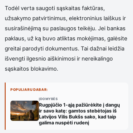
Todėl verta saugoti sąskaitas faktūras,
užsakymo patvirtinimus, elektroninius laiškus ir
susirašinėjimą su paslaugos teikėju. Jei bankas
paklaus, už ką buvo atliktas mokėjimas, galėsite
greitai parodyti dokumentus. Tai dažnai leidžia
išvengti ilgesnio aiškinimosi ir nereikalingo
sąskaitos blokavimo.
POPULIARU DABAR:
ĮDOMYBĖS
Rugpjūčio 1-ąją pažiūrėkite į dangų
ir savo katę: gamtos stebėtojas iš
Latvijos Vilis Bukšs sako, kad taip
galima nuspėti rudenį