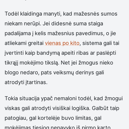
Todėl klaidinga manyti, kad mažesnės sumos
niekam nerūpi. Jei didesnė suma staiga
padalijama į kelis mažesnius pavedimus, o jie
atliekami greitai
vienas po kito
, sistema gali tai
įvertinti kaip bandymą apeiti ribas ar paslėpti
tikrąjį mokėjimo tikslą. Net jei žmogus nieko
blogo nedaro, pats veiksmų derinys gali
atrodyti įtartinas.
Tokia situacija ypač nemaloni todėl, kad žmogui
viskas gali atrodyti visiškai logiška. Galbūt taip
patogiau, gal kortelėje buvo limitas, gal
mokėjimas tiesiog nepavyko iš pirmo karto.