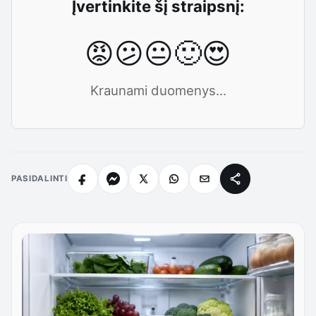
Įvertinkite šį straipsnį:
😡
😕
😐
🙂
😍
Kraunami duomenys...
PASIDALINTI