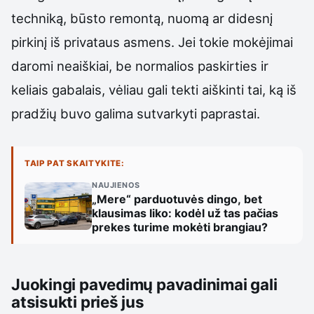
techniką, būsto remontą, nuomą ar didesnį
pirkinį iš privataus asmens. Jei tokie mokėjimai
daromi neaiškiai, be normalios paskirties ir
keliais gabalais, vėliau gali tekti aiškinti tai, ką iš
pradžių buvo galima sutvarkyti paprastai.
TAIP PAT SKAITYKITE:
NAUJIENOS
„Mere“ parduotuvės dingo, bet
klausimas liko: kodėl už tas pačias
prekes turime mokėti brangiau?
Juokingi pavedimų pavadinimai gali
atsisukti prieš jus