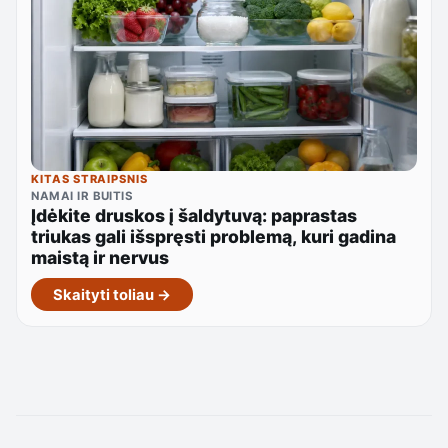
KITAS STRAIPSNIS
NAMAI IR BUITIS
Įdėkite druskos į šaldytuvą: paprastas
triukas gali išspręsti problemą, kuri gadina
maistą ir nervus
Skaityti toliau →