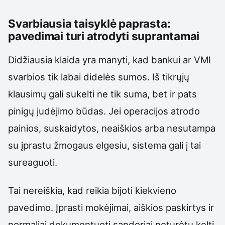
Svarbiausia taisyklė paprasta:
pavedimai turi atrodyti suprantamai
Didžiausia klaida yra manyti, kad bankui ar VMI
svarbios tik labai didelės sumos. Iš tikrųjų
klausimų gali sukelti ne tik suma, bet ir pats
pinigų judėjimo būdas. Jei operacijos atrodo
painios, suskaidytos, neaiškios arba nesutampa
su įprastu žmogaus elgesiu, sistema gali į tai
sureaguoti.
Tai nereiškia, kad reikia bijoti kiekvieno
pavedimo. Įprasti mokėjimai, aiškios paskirtys ir
normaliai dokumentuoti sandoriai neturėtų kelti