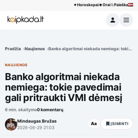
Horoskopai
Orai
Paieška
Meniu
Pradžia
Naujienos
Banko algoritmai niekada nemiega: tokie pa
NAUJIENOS
Banko algoritmai niekada
nemiega: tokie pavedimai
gali pritraukti VMI dėmesį
6 min. skaitymo
0 komentarų
Mindaugas Bružas
Aa
ĮSIMINTI
2026-06-29 21:03