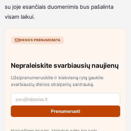
su joje esančiais duomenimis bus pašalinta
visam laikui.
DIENOS PRENUMERATA
Nepraleiskite svarbiausių naujienų
Užsiprenumeruokite ir kiekvieną rytą gaukite
svarbiausių dienos straipsnių santrauką.
Prenumeruoti
Nesiunčiame brukalo. Atsisakyti galite bet kada.