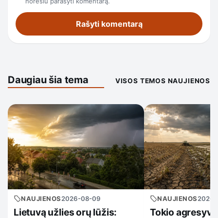
norėsiu parašyti komentarą.
Daugiau šia tema
VISOS TEMOS NAUJIENOS
NAUJIENOS
2026-08-09
NAUJIENOS
2026-
Lietuvą užlies orų lūžis:
Tokio agresyvau