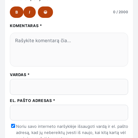
B
I
😀
0 / 2000
KOMENTARAS
*
VARDAS
*
EL. PAŠTO ADRESAS
*
Noriu savo interneto naršyklėje išsaugoti vardą ir el. pašto
adresą, kad jų nebereiktų įvesti iš naujo, kai kitą kartą vėl