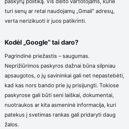
paskyrų politiką. Vis dėlto vartotojams, kurie
turi senų ar retai naudojamų „Gmail“ adresų,
verta nerizikuoti ir juos patikrinti.
Kodėl „Google“ tai daro?
Pagrindinė priežastis – saugumas.
Neprižiūrimos paskyros dažnai būna silpniau
apsaugotos, o jų savininkai gali net nepastebėti,
kad kas nors bando prie jų prisijungti. Tokiose
paskyrose gali būti seni laiškai, dokumentai,
nuotraukos ar kita asmeninė informacija, kuri
patekus į svetimas rankas gali pridaryti daug
žalos.