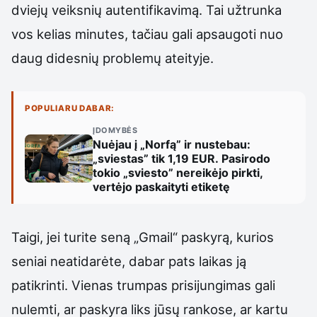
dviejų veiksnių autentifikavimą. Tai užtrunka
vos kelias minutes, tačiau gali apsaugoti nuo
daug didesnių problemų ateityje.
POPULIARU DABAR:
ĮDOMYBĖS
Nuėjau į „Norfą” ir nustebau:
„sviestas” tik 1,19 EUR. Pasirodo
tokio „sviesto” nereikėjo pirkti,
vertėjo paskaityti etiketę
Taigi, jei turite seną „Gmail“ paskyrą, kurios
seniai neatidarėte, dabar pats laikas ją
patikrinti. Vienas trumpas prisijungimas gali
nulemti, ar paskyra liks jūsų rankose, ar kartu