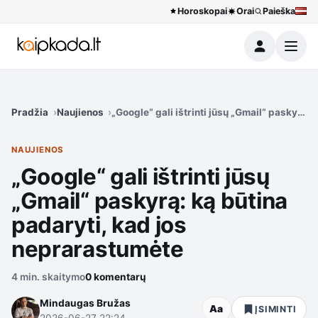
Horoskopai
Orai
Paieška
Meniu
Pradžia
Naujienos
„Google“ gali ištrinti jūsų „Gmail“ paskyrą:
NAUJIENOS
„Google“ gali ištrinti jūsų
„Gmail“ paskyrą: ką būtina
padaryti, kad jos
neprarastumėte
4 min. skaitymo
0 komentarų
Mindaugas Bružas
Aa
ĮSIMINTI
2026-06-27 22:24