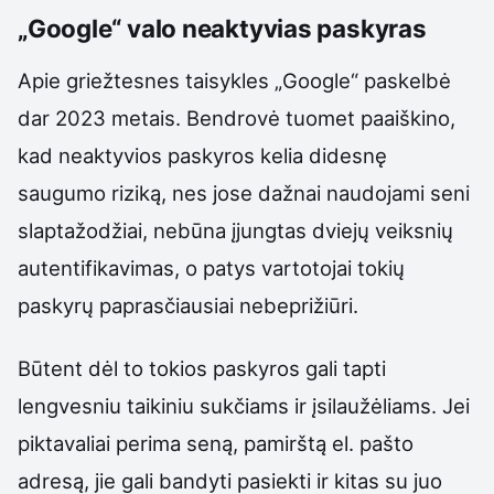
„Google“ valo neaktyvias paskyras
Apie griežtesnes taisykles „Google“ paskelbė
dar 2023 metais. Bendrovė tuomet paaiškino,
kad neaktyvios paskyros kelia didesnę
saugumo riziką, nes jose dažnai naudojami seni
slaptažodžiai, nebūna įjungtas dviejų veiksnių
autentifikavimas, o patys vartotojai tokių
paskyrų paprasčiausiai nebeprižiūri.
Būtent dėl to tokios paskyros gali tapti
lengvesniu taikiniu sukčiams ir įsilaužėliams. Jei
piktavaliai perima seną, pamirštą el. pašto
adresą, jie gali bandyti pasiekti ir kitas su juo