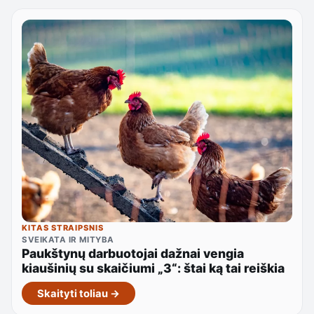
KITAS STRAIPSNIS
SVEIKATA IR MITYBA
Paukštynų darbuotojai dažnai vengia
kiaušinių su skaičiumi „3“: štai ką tai reiškia
Skaityti toliau →