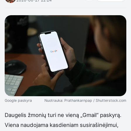
Google paskyra
Nuotrauka: Prathankarnpap / Shutterstock.com
Daugelis žmonių turi ne vieną „Gmail“ paskyrą.
Viena naudojama kasdieniam susirašinėjimui,