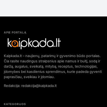
APIE PORTALĄ
Kaipkada.lt – naujienų, patarimų ir gyvenimo būdo portalas.
Čia rasite naudingus straipsnius apie namus ir buitį, sodą ir
daržą, augalus, sveikatą, mitybą, receptus, technologijas,
įdomybes bei kasdienius sprendimus, kurie padeda gyventi
paprasčiau, sveikiau ir įdomiau.
Redakcija: redakcija@kaipkada.lt
KATEGORIJOS