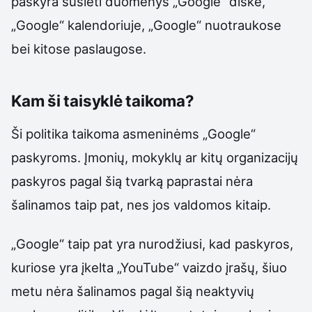
paskyra susieti duomenys „Google“ diske,
„Google“ kalendoriuje, „Google“ nuotraukose
bei kitose paslaugose.
Kam ši taisyklė taikoma?
Ši politika taikoma asmeninėms „Google“
paskyroms. Įmonių, mokyklų ar kitų organizacijų
paskyros pagal šią tvarką paprastai nėra
šalinamos taip pat, nes jos valdomos kitaip.
„Google“ taip pat yra nurodžiusi, kad paskyros,
kuriose yra įkelta „YouTube“ vaizdo įrašų, šiuo
metu nėra šalinamos pagal šią neaktyvių