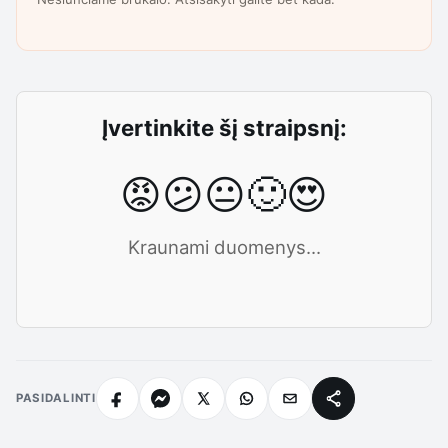
Įvertinkite šį straipsnį:
😡
😕
😐
🙂
😍
Kraunami duomenys...
PASIDALINTI