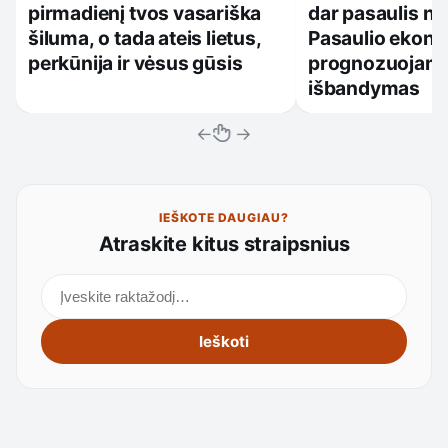
pirmadienį tvos vasariška
dar pasaulis ne
šiluma, o tada ateis lietus,
Pasaulio ekono
perkūnija ir vėsus gūsis
prognozuojamas 
išbandymas
←
→
IEŠKOTE DAUGIAU?
Atraskite kitus straipsnius
Ieškoti straipsnių
Ieškoti