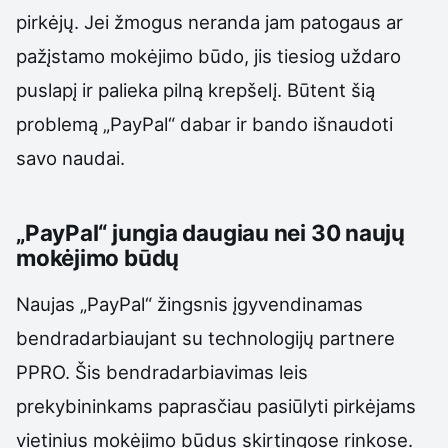
pirkėjų. Jei žmogus neranda jam patogaus ar
pažįstamo mokėjimo būdo, jis tiesiog uždaro
puslapį ir palieka pilną krepšelį. Būtent šią
problemą „PayPal“ dabar ir bando išnaudoti
savo naudai.
„PayPal“ jungia daugiau nei 30 naujų
mokėjimo būdų
Naujas „PayPal“ žingsnis įgyvendinamas
bendradarbiaujant su technologijų partnere
PPRO. Šis bendradarbiavimas leis
prekybininkams paprasčiau pasiūlyti pirkėjams
vietinius mokėjimo būdus skirtingose rinkose.