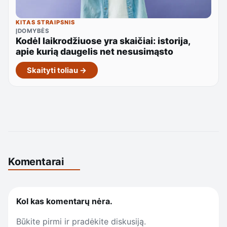
KITAS STRAIPSNIS
ĮDOMYBĖS
Kodėl laikrodžiuose yra skaičiai: istorija,
apie kurią daugelis net nesusimąsto
Skaityti toliau →
Komentarai
Kol kas komentarų nėra.
Būkite pirmi ir pradėkite diskusiją.