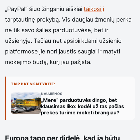
„PayPal“ šiuo žingsniu aiškiai
taikosi į
tarptautinę prekybą. Vis daugiau žmonių perka
ne tik savo šalies parduotuvėse, bet ir
užsienyje. Tačiau net apsipirkdami užsienio
platformose jie nori jaustis saugiai ir matyti
mokėjimo būdą, kurį jau pažįsta.
TAIP PAT SKAITYKITE:
NAUJIENOS
„Mere“ parduotuvės dingo, bet
klausimas liko: kodėl už tas pačias
prekes turime mokėti brangiau?
Europa tapo per didelė, kad ją būtų