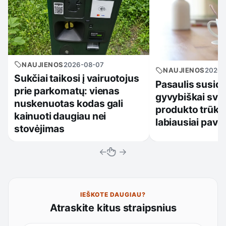
NAUJIENOS
2026-08-07
NAUJIENOS
2026-
Sukčiai taikosi į vairuotojus
Pasaulis susidu
prie parkomatų: vienas
gyvybiškai sva
nuskenuotas kodas gali
produkto trūku
kainuoti daugiau nei
labiausiai pave
stovėjimas
←
→
IEŠKOTE DAUGIAU?
Atraskite kitus straipsnius