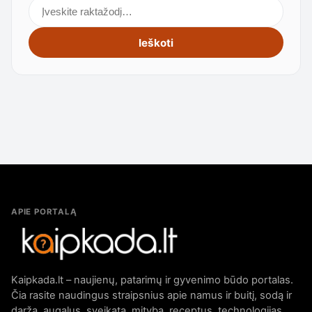
Ieškoti straipsnių
Ieškoti
APIE PORTALĄ
Kaipkada.lt – naujienų, patarimų ir gyvenimo būdo portalas.
Čia rasite naudingus straipsnius apie namus ir buitį, sodą ir
daržą, augalus, sveikatą, mitybą, receptus, technologijas,