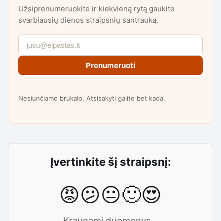
Užsiprenumeruokite ir kiekvieną rytą gaukite
svarbiausių dienos straipsnių santrauką.
Prenumeruoti
Nesiunčiame brukalo. Atsisakyti galite bet kada.
Įvertinkite šį straipsnį:
😡
😕
😐
🙂
😍
Kraunami duomenys...