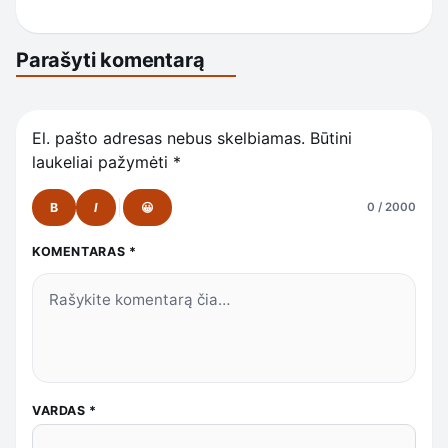
Parašyti komentarą
El. pašto adresas nebus skelbiamas.
Būtini
laukeliai pažymėti
*
B
I
😀
0 / 2000
KOMENTARAS
*
VARDAS
*