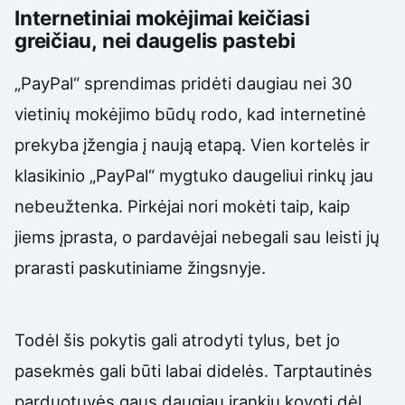
Internetiniai mokėjimai keičiasi
greičiau, nei daugelis pastebi
„PayPal“ sprendimas pridėti daugiau nei 30
vietinių mokėjimo būdų rodo, kad internetinė
prekyba įžengia į naują etapą. Vien kortelės ir
klasikinio „PayPal“ mygtuko daugeliui rinkų jau
nebeužtenka. Pirkėjai nori mokėti taip, kaip
jiems įprasta, o pardavėjai nebegali sau leisti jų
prarasti paskutiniame žingsnyje.
Todėl šis pokytis gali atrodyti tylus, bet jo
pasekmės gali būti labai didelės. Tarptautinės
parduotuvės gaus daugiau įrankių kovoti dėl