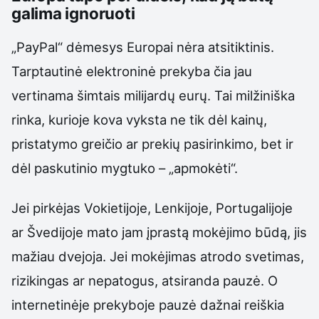
galima ignoruoti
„PayPal“ dėmesys Europai nėra atsitiktinis.
Tarptautinė elektroninė prekyba čia jau
vertinama šimtais milijardų eurų. Tai milžiniška
rinka, kurioje kova vyksta ne tik dėl kainų,
pristatymo greičio ar prekių pasirinkimo, bet ir
dėl paskutinio mygtuko – „apmokėti“.
Jei pirkėjas Vokietijoje, Lenkijoje, Portugalijoje
ar Švedijoje mato jam įprastą mokėjimo būdą, jis
mažiau dvejoja. Jei mokėjimas atrodo svetimas,
rizikingas ar nepatogus, atsiranda pauzė. O
internetinėje prekyboje pauzė dažnai reiškia