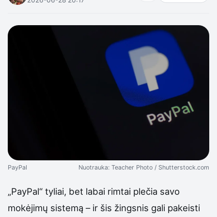
PayPal
Nuotrauka: Teacher Photo / Shutterstock.com
„PayPal“ tyliai, bet labai rimtai plečia savo
mokėjimų sistemą – ir šis žingsnis gali pakeisti