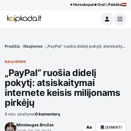
Horoskopai
Orai
Paieška
Meniu
Pradžia
Naujienos
„PayPal“ ruošia didelį pokytį: atsiskaitymai
NAUJIENOS
„PayPal“ ruošia didelį
pokytį: atsiskaitymai
internete keisis milijonams
pirkėjų
6 min. skaitymo
0 komentarų
Mindaugas Bružas
Aa
ĮSIMINTI
2026-06-28 20:17