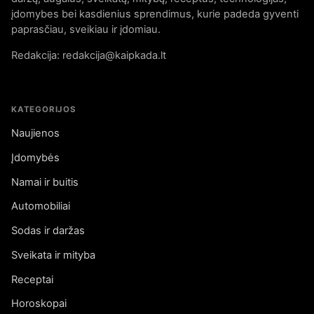
įdomybes bei kasdienius sprendimus, kurie padeda gyventi
paprasčiau, sveikiau ir įdomiau.
Redakcija: redakcija@kaipkada.lt
KATEGORIJOS
Naujienos
Įdomybės
Namai ir buitis
Automobiliai
Sodas ir daržas
Sveikata ir mityba
Receptai
Horoskopai