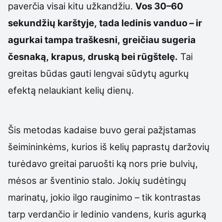
paverčia visai kitu užkandžiu.
Vos 30–60
sekundžių karštyje, tada ledinis vanduo – ir
agurkai tampa traškesni, greičiau sugeria
česnaką, krapus, druską bei rūgštelę.
Tai
greitas būdas gauti lengvai sūdytų agurkų
efektą nelaukiant kelių dienų.
Šis metodas kadaise buvo gerai pažįstamas
šeimininkėms, kurios iš kelių paprastų daržovių
turėdavo greitai paruošti ką nors prie bulvių,
mėsos ar šventinio stalo. Jokių sudėtingų
marinatų, jokio ilgo rauginimo – tik kontrastas
tarp verdančio ir ledinio vandens, kuris agurką