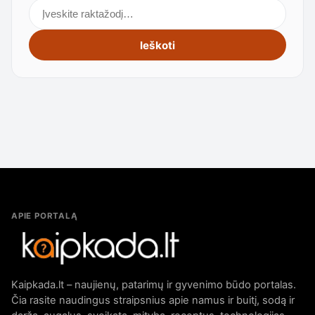
Ieškoti straipsnių
Ieškoti
APIE PORTALĄ
Kaipkada.lt – naujienų, patarimų ir gyvenimo būdo portalas.
Čia rasite naudingus straipsnius apie namus ir buitį, sodą ir