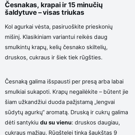
Česnakas, krapai ir 15 minučių
šaldytuve – visas triukas
Kol agurkai vėsta, pasiruoškite prieskonių
mišinį. Klasikiniam variantui reikės daug
smulkintų krapų, kelių česnako skiltelių,
druskos, cukraus ir šiek tiek rūgšties.
Česnaką galima išspausti per presą arba labai
smulkiai sukapoti. Krapų negailėkite – būtent jie
šiam užkandžiui duoda pažįstamą „lengvai
sūdytų agurkų“ aromatą. Druską ir cukrų galima
dėti santykiu
du su vienu
: druskos daugiau,
cukraus mažiau. Rūgštelei tinka šaukštas 9