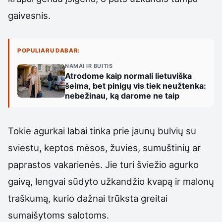
gaivesnis.
POPULIARU DABAR:
NAMAI IR BUITIS
Atrodome kaip normali lietuviška
šeima, bet pinigų vis tiek neužtenka:
nebežinau, ką darome ne taip
Tokie agurkai labai tinka prie jaunų bulvių su
sviestu, keptos mėsos, žuvies, sumuštinių ar
paprastos vakarienės. Jie turi šviežio agurko
gaivą, lengvai sūdyto užkandžio kvapą ir malonų
traškumą, kurio dažnai trūksta greitai
sumaišytoms salotoms.