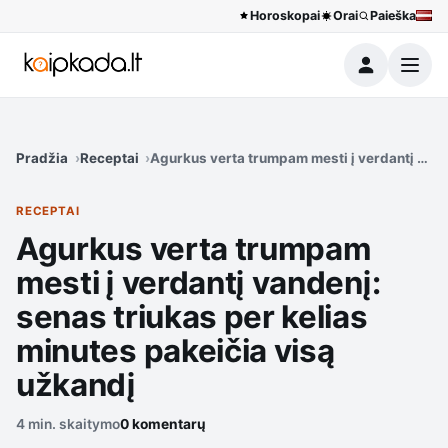
Horoskopai
Orai
Paieška
Meniu
Pradžia
Receptai
Agurkus verta trumpam mesti į verdantį vande
RECEPTAI
Agurkus verta trumpam
mesti į verdantį vandenį:
senas triukas per kelias
minutes pakeičia visą
užkandį
4 min. skaitymo
0 komentarų