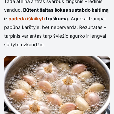
Tada ateina antras svarbus žingsnis – ledinis
vanduo.
Būtent šaltas šokas sustabdo kaitimą
ir
padeda išlaikyti
traškumą.
Agurkai trumpai
pabūna karštyje, bet neperverda. Rezultatas –
tarpinis variantas tarp šviežio agurko ir lengvai
sūdyto užkandžio.