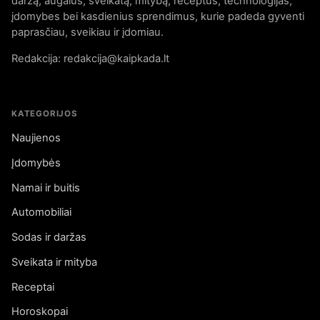
daržą, augalus, sveikatą, mitybą, receptus, technologijas,
įdomybes bei kasdienius sprendimus, kurie padeda gyventi
paprasčiau, sveikiau ir įdomiau.
Redakcija: redakcija@kaipkada.lt
KATEGORIJOS
Naujienos
Įdomybės
Namai ir buitis
Automobiliai
Sodas ir daržas
Sveikata ir mityba
Receptai
Horoskopai