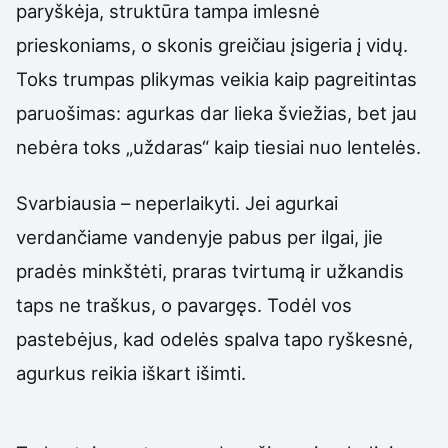
paryškėja, struktūra tampa imlesnė
prieskoniams, o skonis greičiau įsigeria į vidų.
Toks trumpas plikymas veikia kaip pagreitintas
paruošimas: agurkas dar lieka šviežias, bet jau
nebėra toks „uždaras“ kaip tiesiai nuo lentelės.
Svarbiausia – neperlaikyti. Jei agurkai
verdančiame vandenyje pabus per ilgai, jie
pradės minkštėti, praras tvirtumą ir užkandis
taps ne traškus, o pavargęs. Todėl vos
pastebėjus, kad odelės spalva tapo ryškesnė,
agurkus reikia iškart išimti.