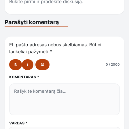
Būkite pirmi ir pradėkite diskusiją.
Parašyti komentarą
El. pašto adresas nebus skelbiamas.
Būtini
laukeliai pažymėti
*
B
I
😀
0 / 2000
KOMENTARAS
*
VARDAS
*