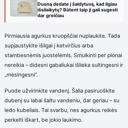
Duoną dedate į šaldytuvą, kad ilgiau
išsilaikytų? Būtent taip ji gali sugesti
dar greičiau
Pirmiausia agurkus kruopščiai nuplaukite. Tada
supjaustykite išilgai į ketvirčius arba
stambesnėmis juostelėmis. Smulkinti per plonai
nereikia – didesni gabaliukai išlieka sultingesni ir
„mėsingesni“.
Puode užvirinkite vandenį. Šalia pasiruoškite
dubenį su labai šaltu vandeniu, dar geriau – su
ledo kubeliais. Tai svarbu, nes agurkus reikės
perkelti iškart, be jokio laukimo.