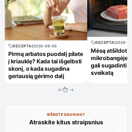
RECEPTAI
2026-0
RECEPTAI
2026-08-06
Mėsą atšildote
Pirmą arbatos puodelį pilate
mikrobangėje? 
į kriauklę? Kada tai išgelbsti
gali sugadinti v
skonį, o kada sugadina
sveikatą
geriausią gėrimo dalį
←
→
IEŠKOTE DAUGIAU?
Atraskite kitus straipsnius