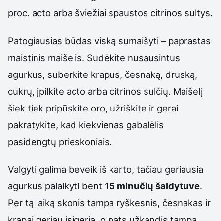
proc. acto arba šviežiai spaustos citrinos sultys.
Patogiausias būdas viską sumaišyti – paprastas
maistinis maišelis. Sudėkite nusausintus
agurkus, suberkite krapus, česnaką, druską,
cukrų, įpilkite acto arba citrinos sulčių. Maišelį
šiek tiek pripūskite oro, užriškite ir gerai
pakratykite, kad kiekvienas gabalėlis
pasidengtų prieskoniais.
Valgyti galima beveik iš karto, tačiau geriausia
agurkus palaikyti bent
15 minučių šaldytuve
.
Per tą laiką skonis tampa ryškesnis, česnakas ir
krapai geriau įsigeria, o pats užkandis tampa