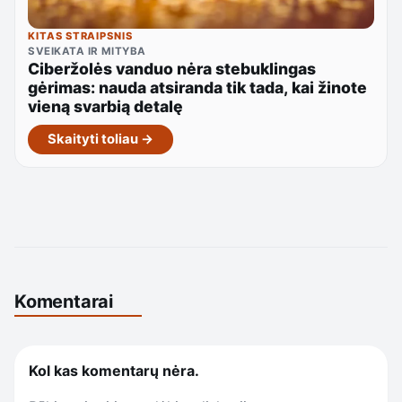
KITAS STRAIPSNIS
SVEIKATA IR MITYBA
Ciberžolės vanduo nėra stebuklingas
gėrimas: nauda atsiranda tik tada, kai žinote
vieną svarbią detalę
Skaityti toliau →
Komentarai
Kol kas komentarų nėra.