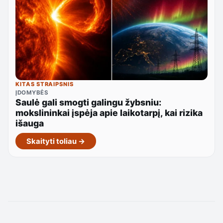
KITAS STRAIPSNIS
ĮDOMYBĖS
Saulė gali smogti galingu žybsniu:
mokslininkai įspėja apie laikotarpį, kai rizika
išauga
Skaityti toliau →