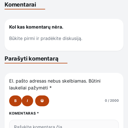
Komentarai
Kol kas komentarų nėra.
Būkite pirmi ir pradėkite diskusiją.
Parašyti komentarą
El. pašto adresas nebus skelbiamas.
Būtini
laukeliai pažymėti
*
B
I
😀
0 / 2000
KOMENTARAS
*