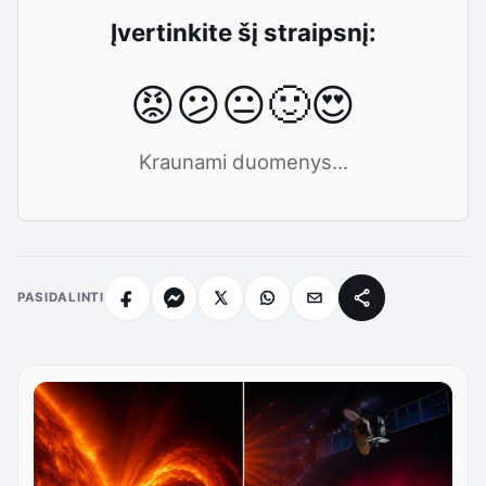
Įvertinkite šį straipsnį:
😡
😕
😐
🙂
😍
Kraunami duomenys...
PASIDALINTI