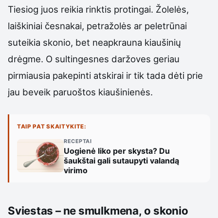
Tiesiog juos reikia rinktis protingai. Žolelės,
laiškiniai česnakai, petražolės ar peletrūnai
suteikia skonio, bet neapkrauna kiaušinių
drėgme. O sultingesnes daržoves geriau
pirmiausia pakepinti atskirai ir tik tada dėti prie
jau beveik paruoštos kiaušinienės.
TAIP PAT SKAITYKITE:
RECEPTAI
Uogienė liko per skysta? Du
šaukštai gali sutaupyti valandą
virimo
Sviestas – ne smulkmena, o skonio