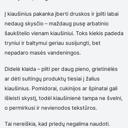
Į kiaušinius pakanka įberti druskos ir įpilti labai
nedaug skysčio – maždaug pusę arbatinio
šaukštelio vienam kiaušiniui. Toks kiekis padeda
tryniui ir baltymui geriau susijungti, bet
nepadaro masės vandeningos.
Didelė klaida – pilti per daug pieno, grietinėlės
ar dėti sultingų produktų tiesiai į žalius
kiaušinius. Pomidorai, cukinijos ar špinatai gali
išleisti skystį, todėl kiaušinienė tampa ne švelni,
o permirkusi ir nevienodos tekstūros.
Tai nereiškia, kad priedų negalima naudoti.