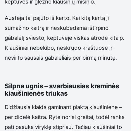
keptuvės ir gležno kiaušinių mišinio.
Austėja tai pajuto iš karto. Kai kitą kartą ji
sumažino kaitrą ir neskubėdama ištirpino
gabalėlį sviesto, keptuvėje viskas atrodė kitaip.
Kiaušiniai nebekibo, neskrudo kraštuose ir
nevirto sausais gabalėliais per pirmą minutę.
Silpna ugnis – svarbiausias kreminės
kiaušinienės triukas
Didžiausia klaida gaminant plaktą kiaušinienę –
per didelė kaitra. Ryte norisi greitai, todėl ranka
pati pasuka viryklę stipriau. Tačiau kiaušiniai to