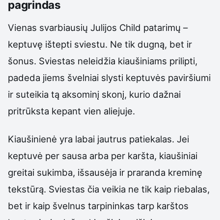
pagrindas
Vienas svarbiausių Julijos Child patarimų –
keptuvę ištepti sviestu. Ne tik dugną, bet ir
šonus. Sviestas neleidžia kiaušiniams prilipti,
padeda jiems švelniai slysti keptuvės paviršiumi
ir suteikia tą aksominį skonį, kurio dažnai
pritrūksta kepant vien aliejuje.
Kiaušinienė yra labai jautrus patiekalas. Jei
keptuvė per sausa arba per karšta, kiaušiniai
greitai sukimba, išsausėja ir praranda kreminę
tekstūrą. Sviestas čia veikia ne tik kaip riebalas,
bet ir kaip švelnus tarpininkas tarp karštos