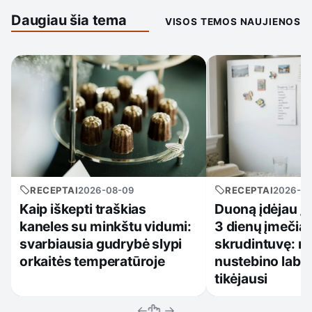
Daugiau šia tema
VISOS TEMOS NAUJIENOS
RECEPTAI
2026-08-09
RECEPTAI
2026-0
Kaip iškepti traškias
Duoną įdėjau į š
kaneles su minkštu vidumi:
3 dienų įmečiau
svarbiausia gudrybė slypi
skrudintuvę: re
orkaitės temperatūroje
nustebino labia
tikėjausi
←
→