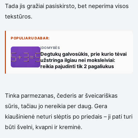
Tada jis gražiai pasiskirsto, bet neperima visos
tekstūros.
POPULIARU DABAR:
ĮDOMYBĖS
Degtukų galvosūkis, prie kurio tėvai
užstringa ilgiau nei moksleiviai:
reikia pajudinti tik 2 pagaliukus
Tinka parmezanas, čederis ar šveicariškas
sūris, tačiau jo nereikia per daug. Gera
kiaušinienė neturi slėptis po priedais – ji pati turi
būti švelni, kvapni ir kreminė.