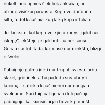
nukelti nuo ugnies šiek tiek anksčiau, nei ji
atrodo visiškai paruošta. Keptuvė dar būna
šilta, todėl kiaušiniai kurį laiką kepa ir toliau.
Jei lauksite, kol keptuvėje jie atrodys „galutinai
iškepę“, lėkštėje jie gali būti jau per sausi.
Geriau sustoti tada, kai masė dar minkšta, blizgi
ir švelni.
Pabaigoje galima įdėti dar truputį sviesto arba
šlakelį grietinėlės. Tai padeda sustabdyti
kepimą ir suteikia kiaušinienei dar daugiau
švelnumo. Sūrį taip pat geriau dėti pačioje
pabaigoje, kai kiaušiniai jau beveik paruošti.