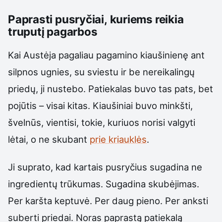
Paprasti pusryčiai, kuriems reikia
truputį pagarbos
Kai Austėja pagaliau pagamino kiaušinienę ant
silpnos ugnies, su sviestu ir be nereikalingų
priedų, ji nustebo. Patiekalas buvo tas pats, bet
pojūtis – visai kitas. Kiaušiniai buvo minkšti,
švelnūs, vientisi, tokie, kuriuos norisi valgyti
lėtai, o ne skubant
prie kriauklės
.
Ji suprato, kad kartais pusryčius sugadina ne
ingredientų trūkumas. Sugadina skubėjimas.
Per karšta keptuvė. Per daug pieno. Per anksti
suberti priedai. Noras paprastą patiekalą