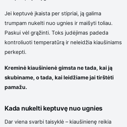
Jei keptuvė įkaista per stipriai, ją galima
trumpam nukelti nuo ugnies ir maišyti toliau.
Paskui vėl grąžinti. Toks judėjimas padeda
kontroliuoti temperatūrą ir neleidžia kiaušiniams
perkepti.
Kreminė kiaušinienė gimsta ne tada, kai ją
skubiname, o tada, kai leidžiame jai tirštėti
pamažu.
Kada nukelti keptuvę nuo ugnies
Dar viena svarbi taisyklė – kiaušinienę reikia