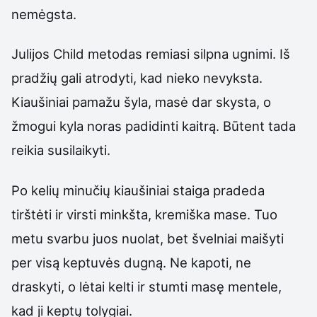
nemėgsta.
Julijos Child metodas remiasi silpna ugnimi. Iš
pradžių gali atrodyti, kad nieko nevyksta.
Kiaušiniai pamažu šyla, masė dar skysta, o
žmogui kyla noras padidinti kaitrą. Būtent tada
reikia susilaikyti.
Po kelių minučių kiaušiniai staiga pradeda
tirštėti ir virsti minkšta, kremiška mase. Tuo
metu svarbu juos nuolat, bet švelniai maišyti
per visą keptuvės dugną. Ne kapoti, ne
draskyti, o lėtai kelti ir stumti masę mentele,
kad ji keptų tolygiai.