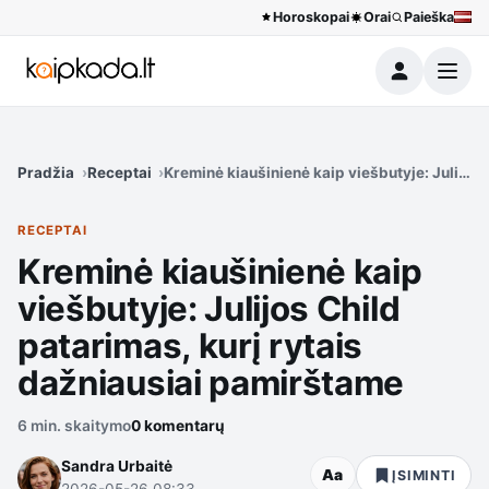
Horoskopai
Orai
Paieška
Meniu
Pradžia
Receptai
Kreminė kiaušinienė kaip viešbutyje: Julijos
RECEPTAI
Kreminė kiaušinienė kaip
viešbutyje: Julijos Child
patarimas, kurį rytais
dažniausiai pamirštame
6 min. skaitymo
0 komentarų
Sandra Urbaitė
Aa
ĮSIMINTI
2026-05-26 08:33