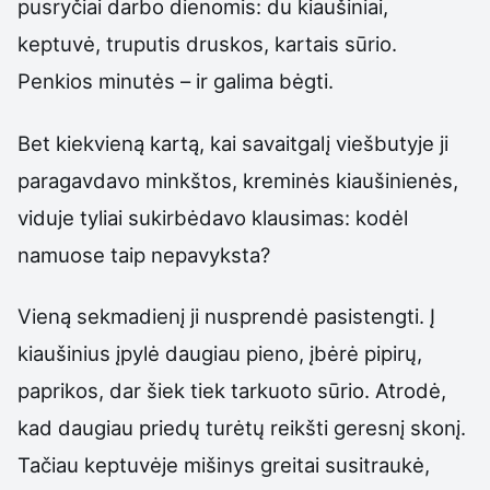
pusryčiai darbo dienomis: du kiaušiniai,
keptuvė, truputis druskos, kartais sūrio.
Penkios minutės – ir galima bėgti.
Bet kiekvieną kartą, kai savaitgalį viešbutyje ji
paragavdavo minkštos, kreminės kiaušinienės,
viduje tyliai sukirbėdavo klausimas: kodėl
namuose taip nepavyksta?
Vieną sekmadienį ji nusprendė pasistengti. Į
kiaušinius įpylė daugiau pieno, įbėrė pipirų,
paprikos, dar šiek tiek tarkuoto sūrio. Atrodė,
kad daugiau priedų turėtų reikšti geresnį skonį.
Tačiau keptuvėje mišinys greitai susitraukė,