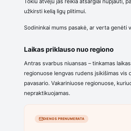
Tokiu atveju jas reikia atsargiai nupjauti,
užkirsti kelią ligų plitimui.
Sodininkai mums pasakė, ar verta genėti 
Laikas priklauso nuo regiono
Antras svarbus niuansas – tinkamas laikas. U
regionuose lengvas rudens įsikišimas vis da
pavasario. Vakariniuose regionuose, kuriuo
nepraktikuojamas.
DIENOS PRENUMERATA