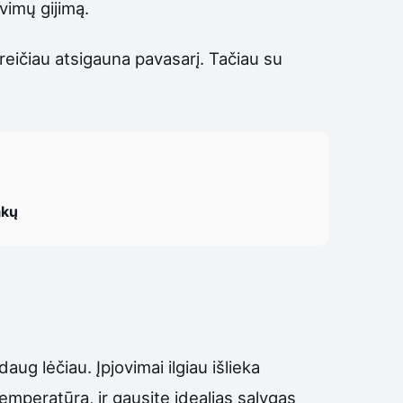
vimų gijimą.
reičiau atsigauna pavasarį. Tačiau su
akų
aug lėčiau. Įpjovimai ilgiau išlieka
emperatūrą, ir gausite idealias sąlygas