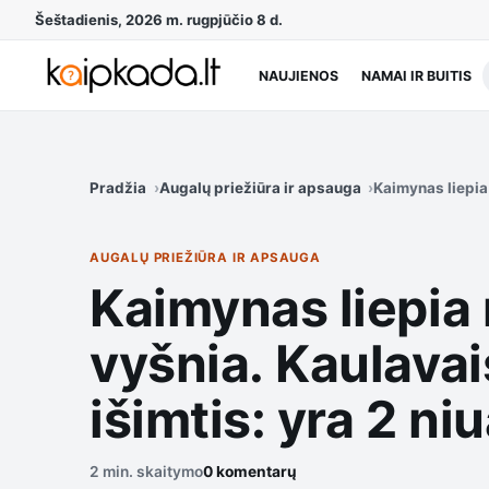
Šeštadienis, 2026 m. rugpjūčio 8 d.
NAUJIENOS
NAMAI IR BUITIS
Pradžia
Augalų priežiūra ir apsauga
Kaimynas liepia 
AUGALŲ PRIEŽIŪRA IR APSAUGA
Kaimynas liepia n
vyšnia. Kaulavai
išimtis: yra 2 ni
2 min. skaitymo
0 komentarų