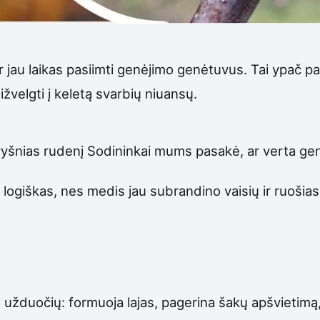
r jau laikas pasiimti genėjimo genėtuvus. Tai ypač pa
ižvelgti į keletą svarbių niuansų.
yšnias rudenį Sodininkai mums pasakė, ar verta gen
logiškas, nes medis jau subrandino vaisių ir ruošiasi 
 užduočių: formuoja lajas, pagerina šakų apšvietimą,