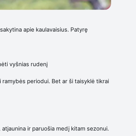
sakytina apie kaulavaisius. Patyrę
ėti vyšnias rudenį
ramybės periodui. Bet ar ši taisyklė tikrai
 atjaunina ir paruošia medį kitam sezonui.