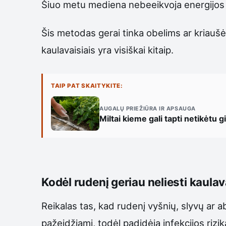
Šiuo metu mediena nebeeikvoja energijos au
Šis metodas gerai tinka obelims ar kriaušė
kaulavaisiais yra visiškai kitaip.
TAIP PAT SKAITYKITE:
AUGALŲ PRIEŽIŪRA IR APSAUGA
Miltai kieme gali tapti netikėtu 
Kodėl rudenį geriau neliesti kaulav
Reikalas tas, kad rudenį vyšnių, slyvų ar ab
pažeidžiami, todėl padidėja infekcijos rizi