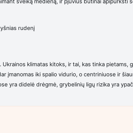
 paimant sveiką medieną, ir pjūvius būtinai apipurkšt
vyšnias rudenį
krainos klimatas kitoks, ir tai, kas tinka pietams, gal
r įmanomas iki spalio vidurio, o centriniuose ir šiau
se yra didelė drėgmė, grybelinių ligų rizika yra ypač