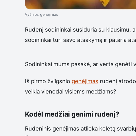
Vyšnios genėjimas
Rudenį sodininkai susiduria su klausimu, a
sodininkai turi savo atsakymą ir pataria ats
Sodininkai mums pasakė, ar verta genėti v
Iš pirmo žvilgsnio
genėjimas
rudenį atrodo 
veikia vienodai visiems medžiams?
Kodėl medžiai genimi rudenį?
Rudeninis genėjimas atlieka keletą svarbių