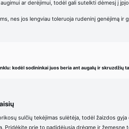
gimui ar derėjimui, todėl gali sutelkti dėmesį į įpjo
ms, nes jos lengviau toleruoja rudeninį genėjimą ir g
ginklu: kodėl sodininkai juos beria ant augalų ir skruzdžių t
aisių
rikosų sulčių tekėjimas sulėtėja, todėl žaizdos gyja d
ka. Pridėkite prie to padidėjusią drėgmę ir žemesnę t