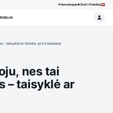
Horoskopai
Orai
Paieška
OBILIAI
 – taisyklė ar išimtis: yra 2 niuansai
ju, nes tai
 – taisyklė ar