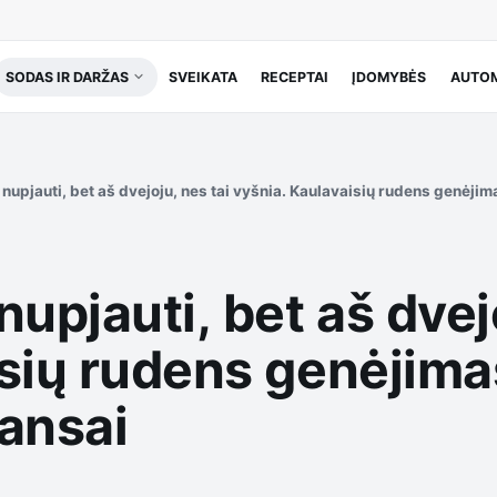
SODAS IR DARŽAS
SVEIKATA
RECEPTAI
ĮDOMYBĖS
AUTOM
nupjauti, bet aš dvejoju, nes tai vyšnia. Kaulavaisių rudens genėjimas
upjauti, bet aš dvejo
sių rudens genėjimas
uansai