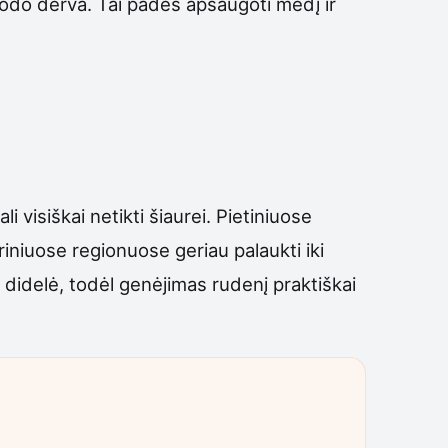
i sodo derva. Tai padės apsaugoti medį ir
i visiškai netikti šiaurei. Pietiniuose
riniuose regionuose geriau palaukti iki
 didelė, todėl genėjimas rudenį praktiškai