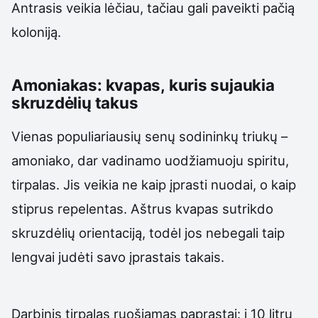
Antrasis veikia lėčiau, tačiau gali paveikti pačią
koloniją.
Amoniakas: kvapas, kuris sujaukia
skruzdėlių takus
Vienas populiariausių senų sodininkų triukų –
amoniako, dar vadinamo uodžiamuoju spiritu,
tirpalas. Jis veikia ne kaip įprasti nuodai, o kaip
stiprus repelentas. Aštrus kvapas sutrikdo
skruzdėlių orientaciją, todėl jos nebegali taip
lengvai judėti savo įprastais takais.
Darbinis tirpalas ruošiamas paprastai: į 10 litrų