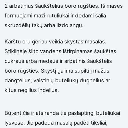
2 arbatinius šaukštelius boro rūgšties. Iš masės
formuojami maži rutuliukai ir dedami šalia
skruzdėlių takų arba lizdo angų.
Karštu oru geriau veikia skystas masalas.
Stiklinėje šilto vandens ištirpinamas šaukštas
cukraus arba medaus ir arbatinis šaukštelis
boro rūgšties. Skystį galima supilti į mažus
dangtelius, vaistinių buteliukų dugnelius ar
kitus negilius indelius.
Būtent čia ir atsiranda tie paslaptingi buteliukai
lysvėse. Jie padeda masalą padėti tiksliai,