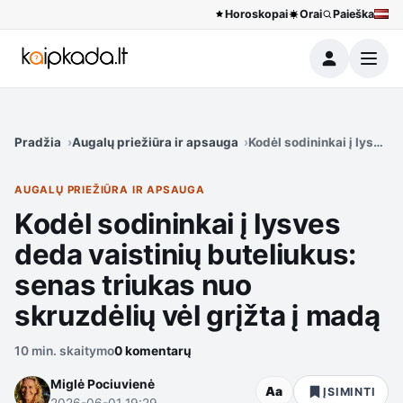
Horoskopai
Orai
Paieška
Meniu
Pradžia
Augalų priežiūra ir apsauga
Kodėl sodininkai į lysves 
AUGALŲ PRIEŽIŪRA IR APSAUGA
Kodėl sodininkai į lysves
deda vaistinių buteliukus:
senas triukas nuo
skruzdėlių vėl grįžta į madą
10 min. skaitymo
0 komentarų
Miglė Pociuvienė
Aa
ĮSIMINTI
2026-06-01 19:29