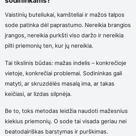
sodininkams?
Vaistinių buteliukai, kamšteliai ir mažos talpos
sode patinka dėl paprastumo. Nereikia brangios
įrangos, nereikia purkšti viso daržo ir nereikia
pilti priemonių ten, kur jų nereikia.
Tai tikslinis būdas: mažas indelis – konkrečioje
vietoje, konkrečiai problemai. Sodininkas gali
matyti, ar skruzdėlės masalą ima, ar takas
keičiasi, ar lizdas silpnėja.
Be to, toks metodas leidžia naudoti mažesnius
kiekius priemonių. O sode tai visada geriau nei
beatodairiškas barstymas ir purškimas.