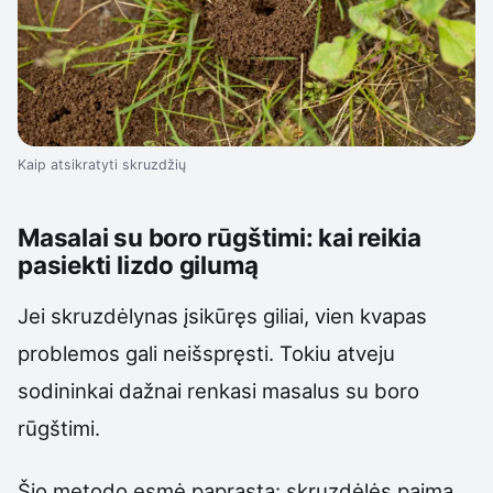
Kaip atsikratyti skruzdžių
Masalai su boro rūgštimi: kai reikia
pasiekti lizdo gilumą
Jei skruzdėlynas įsikūręs giliai, vien kvapas
problemos gali neišspręsti. Tokiu atveju
sodininkai dažnai renkasi masalus su boro
rūgštimi.
Šio metodo esmė paprasta: skruzdėlės paima