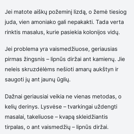
Jei matote aiškų požeminį lizdą, o žemė tiesiog
juda, vien amoniako gali nepakakti. Tada verta
rinktis masalus, kurie pasiekia kolonijos vidų.
Jei problema yra vaismedžiuose, geriausias
pirmas žingsnis – lipnūs diržai ant kamienų. Jie
neleis skruzdėlėms nešioti amarų aukštyn ir
saugoti jų ant jaunų ūglių.
Dažnai geriausiai veikia ne vienas metodas, o
kelių derinys. Lysvėse – tvarkingai uždengti
masalai, takeliuose – kvapą skleidžiantis
tirpalas, o ant vaismedžių – lipnūs diržai.