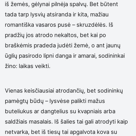
iš žemės, gėlynai pilnėja spalvų. Bet būtent
tada tarp lysvių atsiranda ir kita, mažiau
romantiška vasaros pusė – skruzdėlės. Iš
pradžių jos atrodo nekaltos, bet kai po
braškėmis pradeda judėti žemė, o ant jaunų
ūglių pasirodo lipni danga ir amarai, sodininkai
žino: laikas veikti.
Vienas keisčiausiai atrodančių, bet sodininkų
pamėgtų būdų – lysvėse palikti mažus
buteliukus ar dangtelius su kvapniais arba
saldžiais masalais. Iš šalies tai gali atrodyti kaip
netvarka, bet iš tiesų tai apgalvota kova su