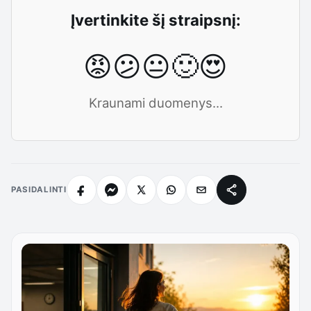
Įvertinkite šį straipsnį:
😡
😕
😐
🙂
😍
Kraunami duomenys...
PASIDALINTI