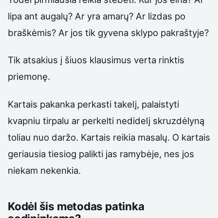
lipa ant augalų? Ar yra amarų? Ar lizdas po
braškėmis? Ar jos tik gyvena sklypo pakraštyje?
Tik atsakius į šiuos klausimus verta rinktis
priemonę.
Kartais pakanka perkasti takelį, palaistyti
kvapniu tirpalu ar perkelti nedidelį skruzdėlyną
toliau nuo daržo. Kartais reikia masalų. O kartais
geriausia tiesiog palikti jas ramybėje, nes jos
niekam nekenkia.
Kodėl šis metodas patinka