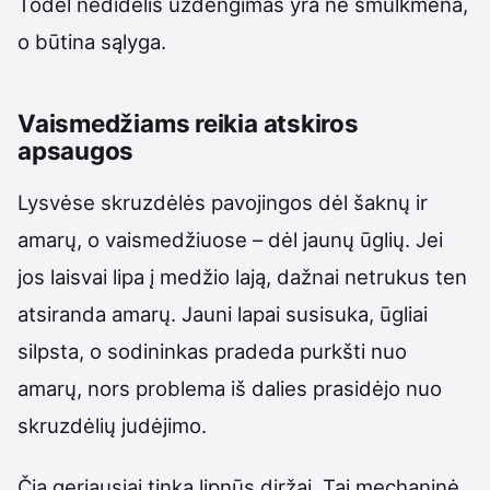
Todėl nedidelis uždengimas yra ne smulkmena,
o būtina sąlyga.
Vaismedžiams reikia atskiros
apsaugos
Lysvėse skruzdėlės pavojingos dėl šaknų ir
amarų, o vaismedžiuose – dėl jaunų ūglių. Jei
jos laisvai lipa į medžio lają, dažnai netrukus ten
atsiranda amarų. Jauni lapai susisuka, ūgliai
silpsta, o sodininkas pradeda purkšti nuo
amarų, nors problema iš dalies prasidėjo nuo
skruzdėlių judėjimo.
Čia geriausiai tinka lipnūs diržai. Tai mechaninė