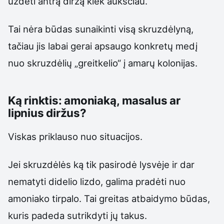
uždėti antrą diržą kiek aukščiau.
Tai nėra būdas sunaikinti visą skruzdėlyną,
tačiau jis labai gerai apsaugo konkretų medį
nuo skruzdėlių „greitkelio“ į amarų kolonijas.
Ką rinktis: amoniaką, masalus ar
lipnius diržus?
Viskas priklauso nuo situacijos.
Jei skruzdėlės ką tik pasirodė lysvėje ir dar
nematyti didelio lizdo, galima pradėti nuo
amoniako tirpalo. Tai greitas atbaidymo būdas,
kuris padeda sutrikdyti jų takus.