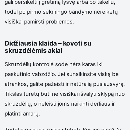
gali persikelti į gretimą lysvę arba po takeliu,
todėl po pirmo sėkmingo bandymo nereikėtų
visiškai pamiršti problemos.
Didžiausia klaida – kovoti su
skruzdėlėmis aklai
Skruzdėlių kontrolė sode nėra karas iki
paskutinio vabzdžio. Jei sunaikinsite viską be
atrankos, galite pažeisti ir natūralią pusiausvyrą.
Tikslas turėtų būti ne visiškai išvalyti sklypą nuo
skruzdėlių, o neleisti joms naikinti derliaus ir
platinti amarų.
Todėl pirmiausia reikia stebėti. Kur jos eina? Ar