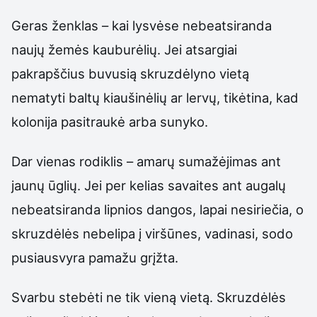
Geras ženklas – kai lysvėse nebeatsiranda
naujų žemės kauburėlių. Jei atsargiai
pakrapščius buvusią skruzdėlyno vietą
nematyti baltų kiaušinėlių ar lervų, tikėtina, kad
kolonija pasitraukė arba sunyko.
Dar vienas rodiklis – amarų sumažėjimas ant
jaunų ūglių. Jei per kelias savaites ant augalų
nebeatsiranda lipnios dangos, lapai nesiriečia, o
skruzdėlės nebelipa į viršūnes, vadinasi, sodo
pusiausvyra pamažu grįžta.
Svarbu stebėti ne tik vieną vietą. Skruzdėlės