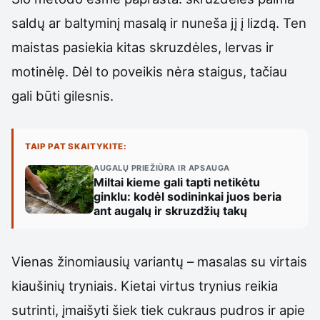
saldų ar baltyminį masalą ir nuneša jį į lizdą. Ten
maistas pasiekia kitas skruzdėles, lervas ir
motinėlę. Dėl to poveikis nėra staigus, tačiau
gali būti gilesnis.
TAIP PAT SKAITYKITE:
AUGALŲ PRIEŽIŪRA IR APSAUGA
Miltai kieme gali tapti netikėtu
ginklu: kodėl sodininkai juos beria
ant augalų ir skruzdžių takų
Vienas žinomiausių variantų – masalas su virtais
kiaušinių tryniais. Kietai virtus trynius reikia
sutrinti, įmaišyti šiek tiek cukraus pudros ir apie