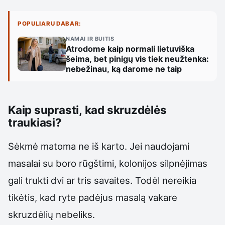
POPULIARU DABAR:
NAMAI IR BUITIS
Atrodome kaip normali lietuviška
šeima, bet pinigų vis tiek neužtenka:
nebežinau, ką darome ne taip
Kaip suprasti, kad skruzdėlės
traukiasi?
Sėkmė matoma ne iš karto. Jei naudojami
masalai su boro rūgštimi, kolonijos silpnėjimas
gali trukti dvi ar tris savaites. Todėl nereikia
tikėtis, kad ryte padėjus masalą vakare
skruzdėlių nebeliks.