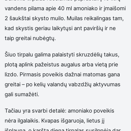
vandens pilama apie 40 ml amoniako ir įmaišomi
2 šaukštai skysto muilo. Muilas reikalingas tam,
kad skystis geriau laikytųsi ant paviršių ir ne
taip greitai nubėgtų.
Šiuo tirpalu galima palaistyti skruzdėlių takus,
plotą aplink pažeistus augalus arba vietą prie
lizdo. Pirmasis poveikis dažnai matomas gana
greitai – po kelių valandų vabzdžių aktyvumas
gali sumažėti.
Tačiau yra svarbi detalė: amoniako poveikis
nėra ilgalaikis. Kvapas išgaruoja, lietus jį
išplauna, o karštą dieną tirpalas susilpnėja dar