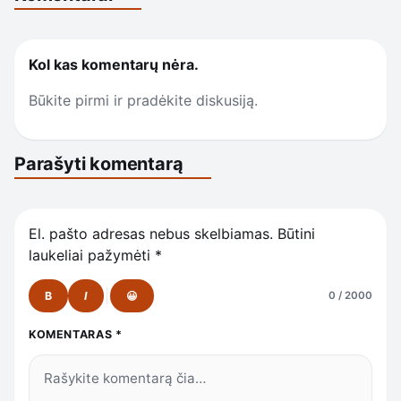
Kol kas komentarų nėra.
Būkite pirmi ir pradėkite diskusiją.
Parašyti komentarą
El. pašto adresas nebus skelbiamas.
Būtini
laukeliai pažymėti
*
B
I
😀
0 / 2000
KOMENTARAS
*