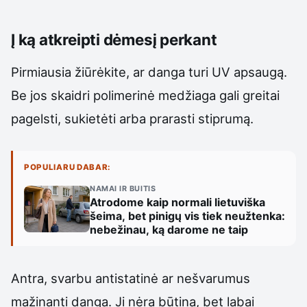
Į ką atkreipti dėmesį perkant
Pirmiausia žiūrėkite, ar danga turi UV apsaugą.
Be jos skaidri polimerinė medžiaga gali greitai
pagelsti, sukietėti arba prarasti stiprumą.
POPULIARU DABAR:
NAMAI IR BUITIS
Atrodome kaip normali lietuviška
šeima, bet pinigų vis tiek neužtenka:
nebežinau, ką darome ne taip
Antra, svarbu antistatinė ar nešvarumus
mažinanti danga. Ji nėra būtina, bet labai