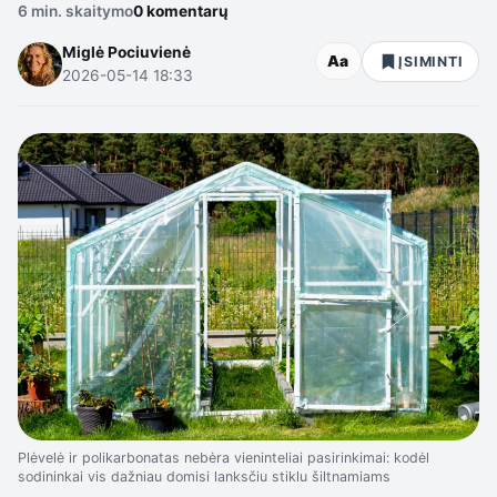
6 min. skaitymo
0 komentarų
Miglė Pociuvienė
Aa
ĮSIMINTI
2026-05-14 18:33
Plėvelė ir polikarbonatas nebėra vieninteliai pasirinkimai: kodėl
sodininkai vis dažniau domisi lanksčiu stiklu šiltnamiams