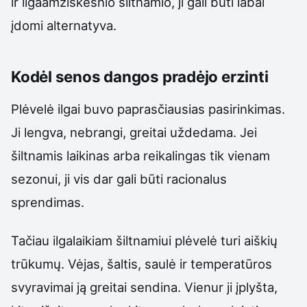
ir ilgaamžiškesnio šiltnamio, ji gali būti labai
įdomi alternatyva.
Kodėl senos dangos pradėjo erzinti
Plėvelė ilgai buvo paprasčiausias pasirinkimas.
Ji lengva, nebrangi, greitai uždedama. Jei
šiltnamis laikinas arba reikalingas tik vienam
sezonui, ji vis dar gali būti racionalus
sprendimas.
Tačiau ilgalaikiam šiltnamiui plėvelė turi aiškių
trūkumų. Vėjas, šaltis, saulė ir temperatūros
svyravimai ją greitai sendina. Vienur ji įplyšta,