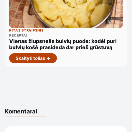
KITAS STRAIPSNIS
RECEPTAI
Vienas žiupsnelis bulvių puode: kodėl puri
bulvių košė prasideda dar prieš grūstuvą
Skaityti toliau →
Komentarai