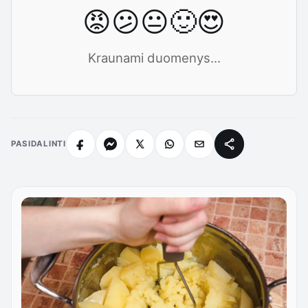
😡
😕
😐
🙂
😍
Kraunami duomenys...
PASIDALINTI