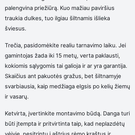
palengvina priežiūrą. Kuo mažiau paviršius
traukia dulkes, tuo ilgiau šiltnamis išlieka
šviesus.
Trečia, pasidomėkite realiu tarnavimo laiku. Jei
gamintojas žada iki 15 metų, verta paklausti,
kokiomis sąlygomis tai galioja ir ar yra garantija.
Skaičius ant pakuotės gražus, bet šiltnamyje
svarbiausia, kaip medžiaga elgsis po kelių žiemų
ir vasarų.
Ketvirta, įvertinkite montavimo būdą. Danga turi
būti įtempta ir pritvirtinta taip, kad neplazdėtų
vėjyje, nesitrintų į aštrius rėmo kraštus ir