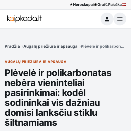
Horoskopai
Orai
Paieška
Meniu
Pradžia
Augalų priežiūra ir apsauga
Plėvelė ir polikarbonatas 
AUGALŲ PRIEŽIŪRA IR APSAUGA
Plėvelė ir polikarbonatas
nebėra vieninteliai
pasirinkimai: kodėl
sodininkai vis dažniau
domisi lanksčiu stiklu
šiltnamiams