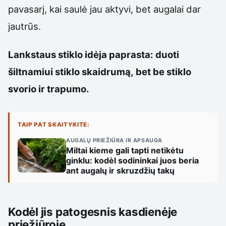
pavasarį, kai saulė jau aktyvi, bet augalai dar
jautrūs.
Lankstaus stiklo idėja paprasta: duoti
šiltnamiui stiklo skaidrumą, bet be stiklo
svorio ir trapumo.
TAIP PAT SKAITYKITE:
AUGALŲ PRIEŽIŪRA IR APSAUGA
Miltai kieme gali tapti netikėtu
ginklu: kodėl sodininkai juos beria
ant augalų ir skruzdžių takų
Kodėl jis patogesnis kasdienėje
priežiūroje