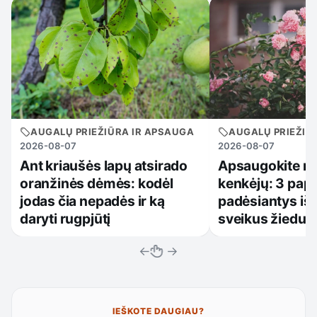
AUGALŲ PRIEŽIŪRA IR APSAUGA
AUGALŲ PRIEŽIŪ
2026-08-07
2026-08-07
Ant kriaušės lapų atsirado
Apsaugokite r
oranžinės dėmės: kodėl
kenkėjų: 3 papr
jodas čia nepadės ir ką
padėsiantys iš
daryti rugpjūtį
sveikus žiedus
←
→
IEŠKOTE DAUGIAU?