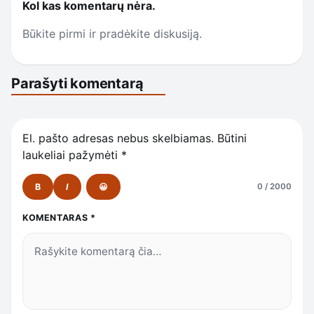
Kol kas komentarų nėra.
Būkite pirmi ir pradėkite diskusiją.
Parašyti komentarą
El. pašto adresas nebus skelbiamas.
Būtini
laukeliai pažymėti
*
B
I
😀
0 / 2000
KOMENTARAS
*