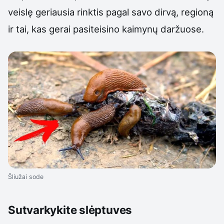
veislę geriausia rinktis pagal savo dirvą, regioną
ir tai, kas gerai pasiteisino kaimynų daržuose.
Šliužai sode
Sutvarkykite slėptuves