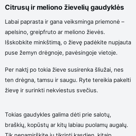
Citrusų ir meliono žievelių gaudyklės
Labai paprasta ir gana veiksminga priemonė –
apelsino, greipfruto ar meliono žievės.
Išskobkite minkštimą, o žievę padėkite nupjauta
puse žemyn drėgnoje, pavėsingoje vietoje.
Per naktį po tokia žieve susirenka šliužai, nes
ten drėgna, tamsu ir saugu. Ryte tereikia pakelti
žievę ir surinkti nekviestus svečius.
Tokias gaudykles galima dėti prie salotų,
braškių, kopūstų ar kitų labiau puolamų augalų.
Tik nepamirškite jų tikrinti kasdien, kitaip