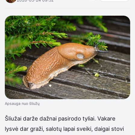
Apsauga nuo šliužų
Šliužai darže dažnai pasirodo tyliai. Vakare
lysvė dar graži, salotų lapai sveiki, daigai stovi