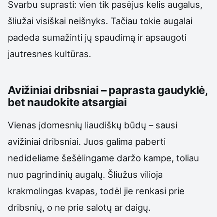
Svarbu suprasti: vien tik pasėjus kelis augalus,
šliužai visiškai neišnyks. Tačiau tokie augalai
padeda sumažinti jų spaudimą ir apsaugoti
jautresnes kultūras.
Avižiniai dribsniai – paprasta gaudyklė,
bet naudokite atsargiai
Vienas įdomesnių liaudiškų būdų – sausi
avižiniai dribsniai. Juos galima paberti
nedideliame šešėlingame daržo kampe, toliau
nuo pagrindinių augalų. Šliužus vilioja
krakmolingas kvapas, todėl jie renkasi prie
dribsnių, o ne prie salotų ar daigų.