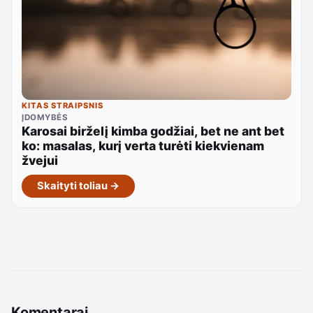
KITAS STRAIPSNIS
ĮDOMYBĖS
Karosai birželį kimba godžiai, bet ne ant bet
ko: masalas, kurį verta turėti kiekvienam
žvejui
Skaityti toliau →
Komentarai