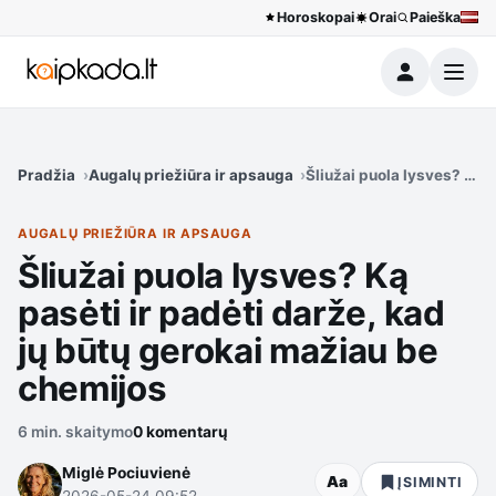
Horoskopai
Orai
Paieška
Meniu
Pradžia
Augalų priežiūra ir apsauga
Šliužai puola lysves? Ką p
AUGALŲ PRIEŽIŪRA IR APSAUGA
Šliužai puola lysves? Ką
pasėti ir padėti darže, kad
jų būtų gerokai mažiau be
chemijos
6 min. skaitymo
0 komentarų
Miglė Pociuvienė
Aa
ĮSIMINTI
2026-05-24 09:52