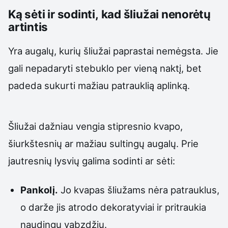
Ką sėti ir sodinti, kad šliužai nenorėtų
artintis
Yra augalų, kurių šliužai paprastai nemėgsta. Jie
gali nepadaryti stebuklo per vieną naktį, bet
padeda sukurti mažiau patrauklią aplinką.
Šliužai dažniau vengia stipresnio kvapo,
šiurkštesnių ar mažiau sultingų augalų. Prie
jautresnių lysvių galima sodinti ar sėti:
Pankolį.
Jo kvapas šliužams nėra patrauklus,
o darže jis atrodo dekoratyviai ir pritraukia
naudingų vabzdžių.