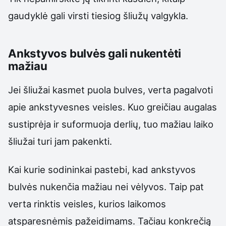
gaudyklė gali virsti tiesiog šliužų valgykla.
Ankstyvos bulvės gali nukentėti
mažiau
Jei šliužai kasmet puola bulves, verta pagalvoti
apie ankstyvesnes veisles. Kuo greičiau augalas
sustiprėja ir suformuoja derlių, tuo mažiau laiko
šliužai turi jam pakenkti.
Kai kurie sodininkai pastebi, kad ankstyvos
bulvės nukenčia mažiau nei vėlyvos. Taip pat
verta rinktis veisles, kurios laikomos
atsparesnėmis pažeidimams. Tačiau konkrečią