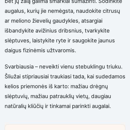
bet jų žalą galima smarkiai sumažinti. Sodinkite
augalus, kurių jie nemėgsta, naudokite citrusų
ar meliono žievelių gaudykles, atsargiai
išbandykite avižinius dribsnius, tvarkykite
slėptuves, laistykite ryte ir saugokite jaunus
daigus fizinėmis užtvaromis.
Svarbiausia – neveikti vienu stebuklingu triuku.
Šliužai stipriausiai traukiasi tada, kai sudedamos
kelios priemonės iš karto: mažiau drėgnų
slėptuvių, mažiau patrauklių vietų, daugiau
natūralių kliūčių ir tinkamai parinkti augalai.