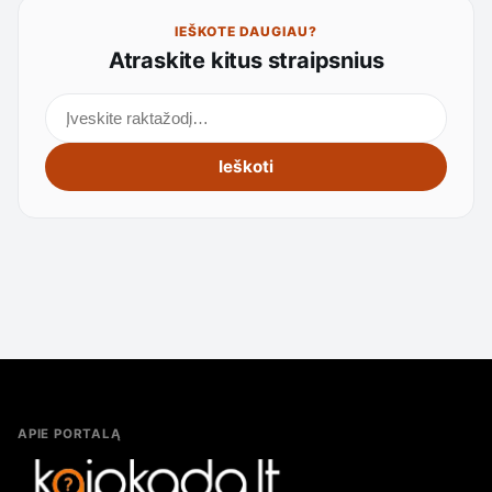
IEŠKOTE DAUGIAU?
Atraskite kitus straipsnius
Ieškoti straipsnių
Ieškoti
APIE PORTALĄ