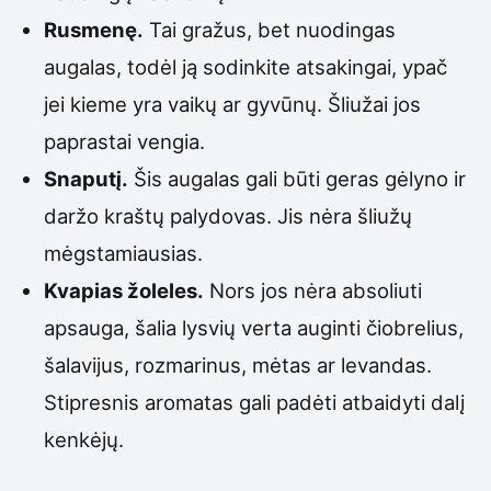
Rusmenę.
Tai gražus, bet nuodingas
augalas, todėl ją sodinkite atsakingai, ypač
jei kieme yra vaikų ar gyvūnų. Šliužai jos
paprastai vengia.
Snaputį.
Šis augalas gali būti geras gėlyno ir
daržo kraštų palydovas. Jis nėra šliužų
mėgstamiausias.
Kvapias žoleles.
Nors jos nėra absoliuti
apsauga, šalia lysvių verta auginti čiobrelius,
šalavijus, rozmarinus, mėtas ar levandas.
Stipresnis aromatas gali padėti atbaidyti dalį
kenkėjų.