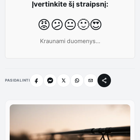
Įvertinkite šį straipsnį:
😡
😕
😐
🙂
😍
Kraunami duomenys...
PASIDALINTI