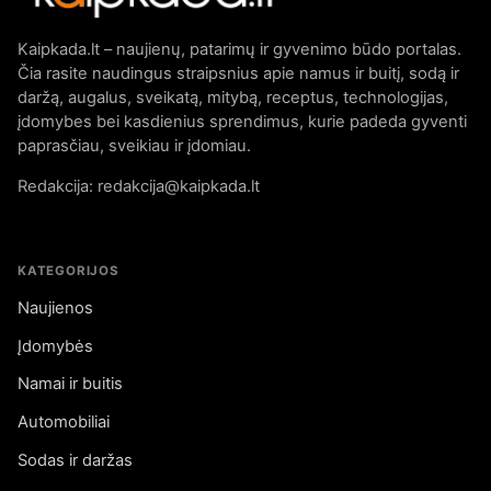
Kaipkada.lt – naujienų, patarimų ir gyvenimo būdo portalas.
Čia rasite naudingus straipsnius apie namus ir buitį, sodą ir
daržą, augalus, sveikatą, mitybą, receptus, technologijas,
įdomybes bei kasdienius sprendimus, kurie padeda gyventi
paprasčiau, sveikiau ir įdomiau.
Redakcija: redakcija@kaipkada.lt
KATEGORIJOS
Naujienos
Įdomybės
Namai ir buitis
Automobiliai
Sodas ir daržas