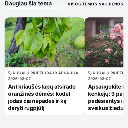
Daugiau šia tema
VISOS TEMOS NAUJIENOS
AUGALŲ PRIEŽIŪRA IR APSAUGA
AUGALŲ PRIEŽIŪ
2026-08-07
2026-08-07
Ant kriaušės lapų atsirado
Apsaugokite r
oranžinės dėmės: kodėl
kenkėjų: 3 papr
jodas čia nepadės ir ką
padėsiantys iš
daryti rugpjūtį
sveikus žiedus