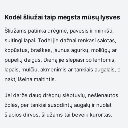
Kodėl šliužai taip mėgsta mūsų lysves
Šliužams patinka drėgmė, pavėsis ir minkšti,
sultingi lapai. Todėl jie dažnai renkasi salotas,
kopūstus, braškes, jaunus agurkų, moliūgų ar
pupelių daigus. Dieną jie slepiasi po lentomis,
lapais, mulčiu, akmenimis ar tankiais augalais, o
naktį išeina maitintis.
Jei darže daug drėgnų slėptuvių, nešienautos
žolės, per tankiai susodintų augalų ir nuolat
šlapios dirvos, šliužams tai beveik kurortas.