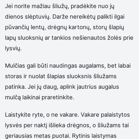
Jei norite mažiau šliužų, pradėkite nuo jų
dienos slėptuvių. Darže nereikėtų palikti ilgai
pūvančių lentų, drėgnų kartonų, storų šlapių
lapų sluoksnių ar tankios nešienautos žolės prie
lysvių.
Mulčias gali būti naudingas augalams, bet labai
storas ir nuolat šlapias sluoksnis šliužams
patinka. Jei jų daug, aplink jautrius augalus
mulčą laikinai praretinkite.
Laistykite ryte, o ne vakare. Vakare palaistytos
lysvės per naktį išlieka drėgnos, o šliužams tai
geriausias metas puotai. Rytinis laistymas