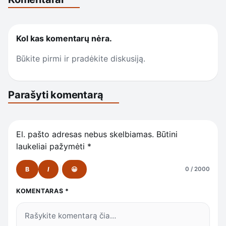
Kol kas komentarų nėra.
Būkite pirmi ir pradėkite diskusiją.
Parašyti komentarą
El. pašto adresas nebus skelbiamas.
Būtini
laukeliai pažymėti
*
B
I
😀
0 / 2000
KOMENTARAS
*