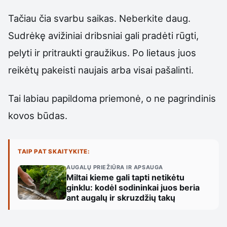
Tačiau čia svarbu saikas. Neberkite daug.
Sudrėkę avižiniai dribsniai gali pradėti rūgti,
pelyti ir pritraukti graužikus. Po lietaus juos
reikėtų pakeisti naujais arba visai pašalinti.
Tai labiau papildoma priemonė, o ne pagrindinis
kovos būdas.
TAIP PAT SKAITYKITE:
AUGALŲ PRIEŽIŪRA IR APSAUGA
Miltai kieme gali tapti netikėtu
ginklu: kodėl sodininkai juos beria
ant augalų ir skruzdžių takų