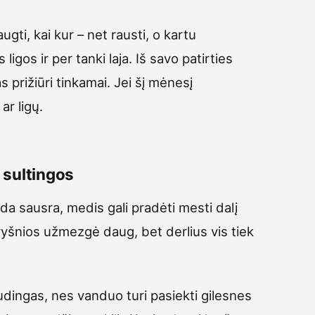
ti, kai kur – net rausti, o kartu
ligos ir per tanki laja. Iš savo patirties
s prižiūri tinkamai. Jei šį mėnesį
ar ligų.
 sultingos
da sausra, medis gali pradėti mesti dalį
 vyšnios užmezgė daug, bet derlius vis tiek
audingas, nes vanduo turi pasiekti gilesnes