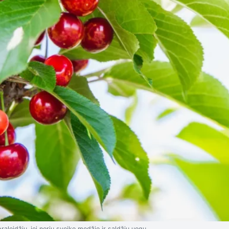
praleidžiu, jei noriu sveiko medžio ir saldžių uogų