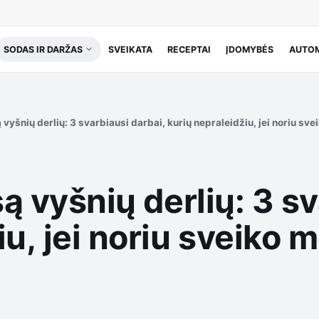
SODAS IR DARŽAS
SVEIKATA
RECEPTAI
ĮDOMYBĖS
AUTOM
ą vyšnių derlių: 3 svarbiausi darbai, kurių nepraleidžiu, jei noriu sv
są vyšnių derlių: 3 s
u, jei noriu sveiko m