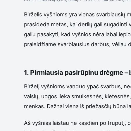
Birželis vyšnioms yra vienas svarbiausių m
prasideda metas, kai derlių gali sugadinti vi
galiu pasakyti, kad vyšnios nėra labai lepios
praleidžiame svarbiausius darbus, vėliau daž
1. Pirmiausia pasirūpinu drėgme –
Birželį vyšnioms vanduo ypač svarbus, nes 
vaisių, uogos lieka smulkesnės, kietesnės,
menkas. Dažnai viena iš priežasčių būna la
Aš vyšnias laistau ne kasdien po truputį, o