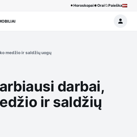
Horoskopai
Orai
Paieška
OBILIAI
eiko medžio ir saldžių uogų
varbiausi darbai,
edžio ir saldžių