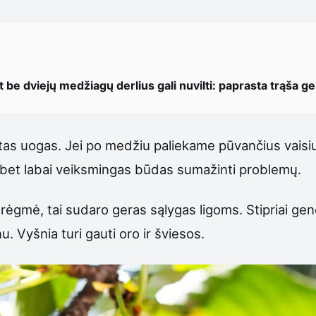
be dviejų medžiagų derlius gali nuvilti: paprasta trąša gel
tas uogas. Jei po medžiu paliekame pūvančius vaisius,
 bet labai veiksmingas būdas sumažinti problemų.
i drėgmė, tai sudaro geras sąlygas ligoms. Stipriai ge
u. Vyšnia turi gauti oro ir šviesos.