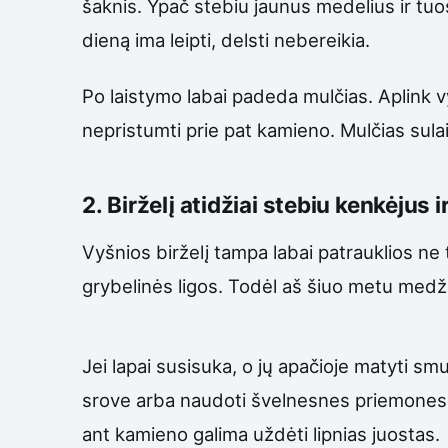
šaknis. Ypač stebiu jaunus medelius ir tuo
dieną ima leipti, delsti nebereikia.
Po laistymo labai padeda mulčias. Aplink v
nepristumti prie pat kamieno. Mulčias sula
2. Birželį atidžiai stebiu kenkėjus ir
Vyšnios birželį tampa labai patrauklios ne 
grybelinės ligos. Todėl aš šiuo metu medžio
Jei lapai susisuka, o jų apačioje matyti s
srove arba naudoti švelnesnes priemones, p
ant kamieno galima uždėti lipnias juostas.