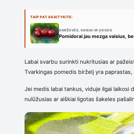
TAIP PAT SKAITYKITE:
DARŽOVĖS, VAISIAI IR UOGOS
Pomidorai jau mezga vaisius, bet 
Labai svarbu surinkti nukritusias ar pažeis
Tvarkingas pomedis birželį yra paprastas,
Jei medis labai tankus, viduje ilgai laikos
nulūžusias ar aiškiai ligotas šakeles pašalin