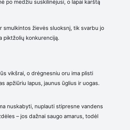
ė po medžiu suskilinėjusi, o lapai karštą
 smulkintos žievės sluoksnį, tik svarbu jo
 piktžolių konkurenciją.
ūs vikšrai, o drėgnesniu oru ima plisti
s apžiūriu lapus, jaunus ūglius ir uogas.
lima nuskabyti, nuplauti stipresne vandens
uzdėles – jos dažnai saugo amarus, todėl