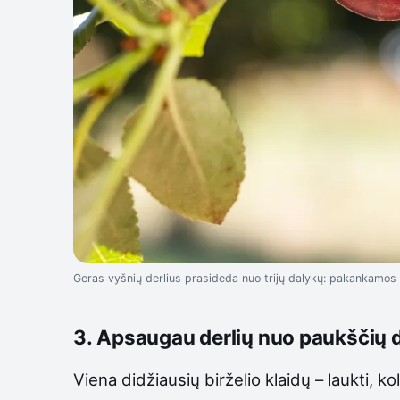
Geras vyšnių derlius prasideda nuo trijų dalykų: pakankamos
3. Apsaugau derlių nuo paukščių d
Viena didžiausių birželio klaidų – laukti, k