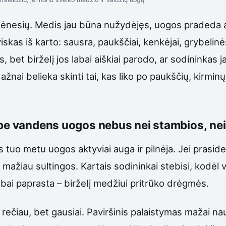
ėnesių. Medis jau būna nužydėjęs, uogos pradeda aug
skas iš karto: sausra, paukščiai, kenkėjai, grybelinės 
, bet birželį jos labai aiškiai parodo, ar sodininkas ja
nai belieka skinti tai, kas liko po paukščių, kirminų 
 be vandens uogos nebus nei stambios, nei
tuo metu uogos aktyviai auga ir pilnėja. Jei praside
 mažiau sultingos. Kartais sodininkai stebisi, kodėl
bai paprasta – birželį medžiui pritrūko drėgmės.
 rečiau, bet gausiai. Paviršinis palaistymas mažai n