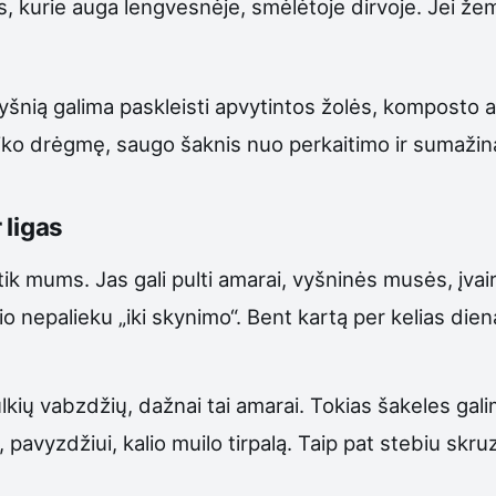
s, kurie auga lengvesnėje, smėlėtoje dirvoje. Jei žem
yšnią galima paskleisti apvytintos žolės, komposto ar
iko drėgmę, saugo šaknis nuo perkaitimo ir sumažina
 ligas
tik mums. Jas gali pulti amarai, vyšninės musės, įvair
 nepalieku „iki skynimo“. Bent kartą per kelias diena
mulkių vabzdžių, dažnai tai amarai. Tokias šakeles ga
avyzdžiui, kalio muilo tirpalą. Taip pat stebiu skr