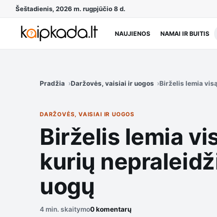
Šeštadienis, 2026 m. rugpjūčio 8 d.
NAUJIENOS
NAMAI IR BUITIS
Pradžia
Daržovės, vaisiai ir uogos
Birželis lemia vis
DARŽOVĖS, VAISIAI IR UOGOS
Birželis lemia vi
kurių nepraleidži
uogų
4 min. skaitymo
0 komentarų