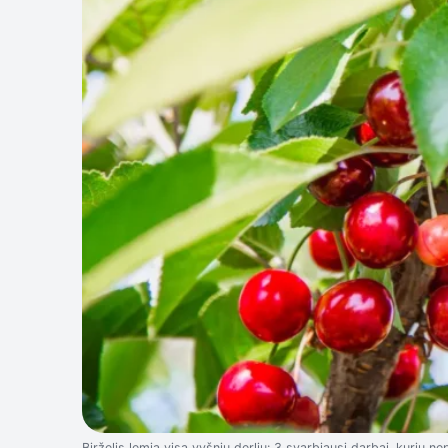
Birželis lemia visą vyšnių derlių: 3 svarbiausi darbai, kurių ne