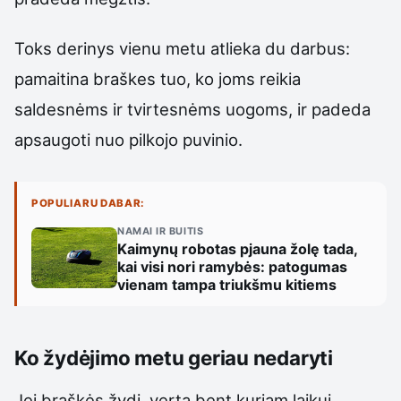
Toks derinys vienu metu atlieka du darbus:
pamaitina braškes tuo, ko joms reikia
saldesnėms ir tvirtesnėms uogoms, ir padeda
apsaugoti nuo pilkojo puvinio.
POPULIARU DABAR:
NAMAI IR BUITIS
Kaimynų robotas pjauna žolę tada,
kai visi nori ramybės: patogumas
vienam tampa triukšmu kitiems
Ko žydėjimo metu geriau nedaryti
Jei braškės žydi, verta bent kuriam laikui