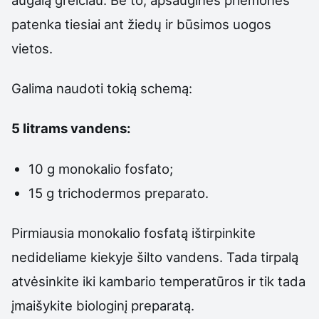
patenka tiesiai ant žiedų ir būsimos uogos
vietos.
Galima naudoti tokią schemą:
5 litrams vandens:
10 g monokalio fosfato;
15 g trichodermos preparato.
Pirmiausia monokalio fosfatą ištirpinkite
nedideliame kiekyje šilto vandens. Tada tirpalą
atvėsinkite iki kambario temperatūros ir tik tada
įmaišykite biologinį preparatą.