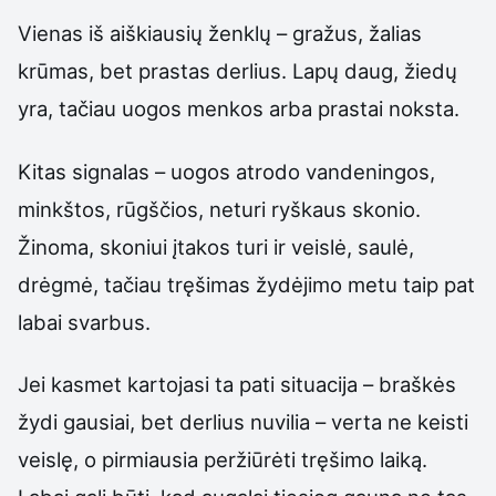
Vienas iš aiškiausių ženklų – gražus, žalias
krūmas, bet prastas derlius. Lapų daug, žiedų
yra, tačiau uogos menkos arba prastai noksta.
Kitas signalas – uogos atrodo vandeningos,
minkštos, rūgščios, neturi ryškaus skonio.
Žinoma, skoniui įtakos turi ir veislė, saulė,
drėgmė, tačiau tręšimas žydėjimo metu taip pat
labai svarbus.
Jei kasmet kartojasi ta pati situacija – braškės
žydi gausiai, bet derlius nuvilia – verta ne keisti
veislę, o pirmiausia peržiūrėti tręšimo laiką.