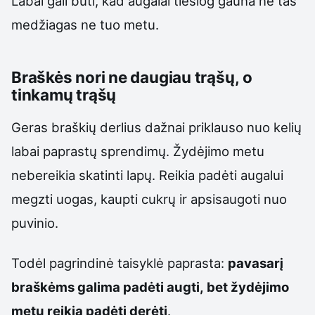
Labai gali būti, kad augalai tiesiog gauna ne tas
medžiagas ne tuo metu.
Braškės nori ne daugiau trąšų, o
tinkamų trąšų
Geras braškių derlius dažnai priklauso nuo kelių
labai paprastų sprendimų. Žydėjimo metu
nebereikia skatinti lapų. Reikia padėti augalui
megzti uogas, kaupti cukrų ir apsisaugoti nuo
puvinio.
Todėl pagrindinė taisyklė paprasta:
pavasarį
braškėms galima padėti augti, bet žydėjimo
metu reikia padėti derėti
.