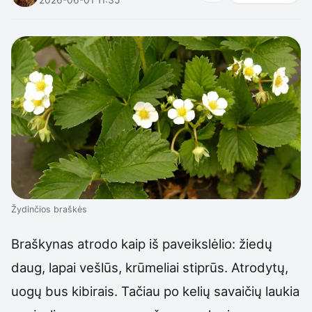
Žydinčios braškės
Braškynas atrodo kaip iš paveikslėlio: žiedų
daug, lapai vešlūs, krūmeliai stiprūs. Atrodytų,
uogų bus kibirais. Tačiau po kelių savaičių laukia