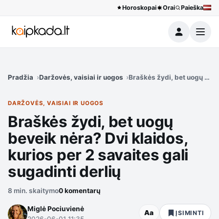
Horoskopai
Orai
Paieška
Meniu
Pradžia
Daržovės, vaisiai ir uogos
Braškės žydi, bet uogų bevei
DARŽOVĖS, VAISIAI IR UOGOS
Braškės žydi, bet uogų
beveik nėra? Dvi klaidos,
kurios per 2 savaites gali
sugadinti derlių
8 min. skaitymo
0 komentarų
Miglė Pociuvienė
Aa
ĮSIMINTI
2026-06-01 11:35