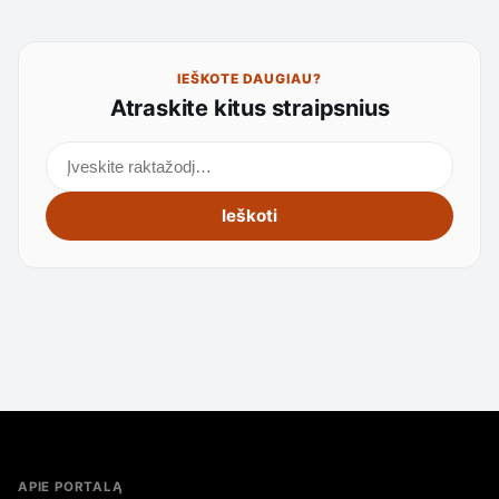
IEŠKOTE DAUGIAU?
Atraskite kitus straipsnius
Ieškoti straipsnių
Ieškoti
APIE PORTALĄ