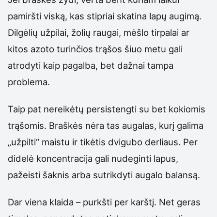
pamiršti viską, kas stipriai skatina lapų augimą.
Dilgėlių užpilai, žolių raugai, mėšlo tirpalai ar
kitos azoto turinčios trąšos šiuo metu gali
atrodyti kaip pagalba, bet dažnai tampa
problema.
Taip pat nereikėtų persistengti su bet kokiomis
trąšomis. Braškės nėra tas augalas, kurį galima
„užpilti“ maistu ir tikėtis dvigubo derliaus. Per
didelė koncentracija gali nudeginti lapus,
pažeisti šaknis arba sutrikdyti augalo balansą.
Dar viena klaida – purkšti per karštį. Net geras