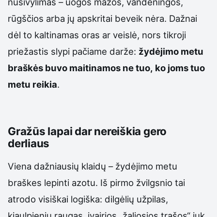
nusivylimas – uogos mažos, vandeningos,
rūgščios arba jų apskritai beveik nėra. Dažnai
dėl to kaltinamas oras ar veislė, nors tikroji
priežastis slypi pačiame darže:
žydėjimo metu
braškės buvo maitinamos ne tuo, ko joms tuo
metu reikia
.
Gražūs lapai dar nereiškia gero
derliaus
Viena dažniausių klaidų – žydėjimo metu
braškes lepinti azotu. Iš pirmo žvilgsnio tai
atrodo visiškai logiška: dilgėlių užpilas,
kiaulpienių raugas, įvairios „žaliosios trąšos“ juk