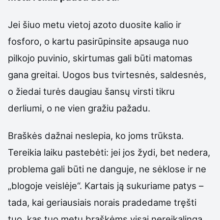
Jei šiuo metu vietoj azoto duosite kalio ir
fosforo, o kartu pasirūpinsite apsauga nuo
pilkojo puvinio, skirtumas gali būti matomas
gana greitai. Uogos bus tvirtesnės, saldesnės,
o žiedai turės daugiau šansų virsti tikru
derliumi, o ne vien gražiu pažadu.
Braškės dažnai neslepia, ko joms trūksta.
Tereikia laiku pastebėti: jei jos žydi, bet nedera,
problema gali būti ne danguje, ne sėklose ir ne
„blogoje veislėje“. Kartais ją sukuriame patys –
tada, kai geriausiais norais pradedame tręšti
tuo, kas tuo metu braškėms visai nereikalinga.