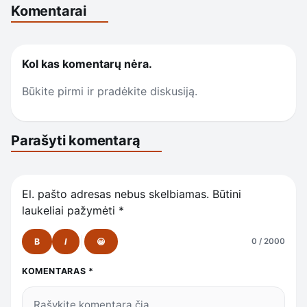
Komentarai
Kol kas komentarų nėra.
Būkite pirmi ir pradėkite diskusiją.
Parašyti komentarą
El. pašto adresas nebus skelbiamas.
Būtini
laukeliai pažymėti
*
B
I
😀
0 / 2000
KOMENTARAS
*