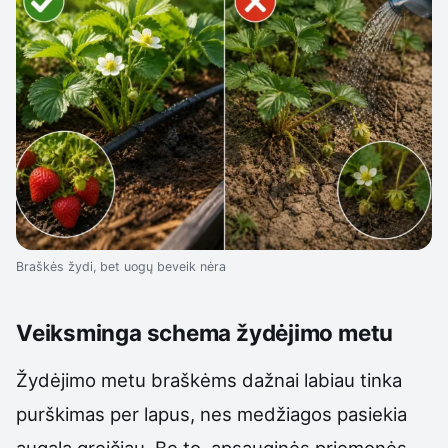
Braškės žydi, bet uogų beveik nėra
Veiksminga schema žydėjimo metu
Žydėjimo metu braškėms dažnai labiau tinka
purškimas per lapus, nes medžiagos pasiekia
augalą greičiau. Be to, apsauginės priemonės