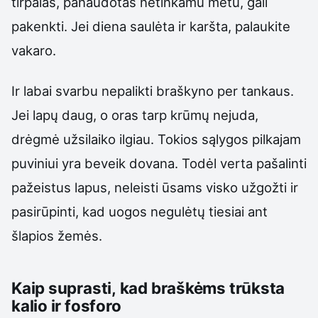
tirpalas, panaudotas netinkamu metu, gali
pakenkti. Jei diena saulėta ir karšta, palaukite
vakaro.
Ir labai svarbu nepalikti braškyno per tankaus.
Jei lapų daug, o oras tarp krūmų nejuda,
drėgmė užsilaiko ilgiau. Tokios sąlygos pilkajam
puviniui yra beveik dovana. Todėl verta pašalinti
pažeistus lapus, neleisti ūsams visko užgožti ir
pasirūpinti, kad uogos negulėtų tiesiai ant
šlapios žemės.
Kaip suprasti, kad braškėms trūksta
kalio ir fosforo