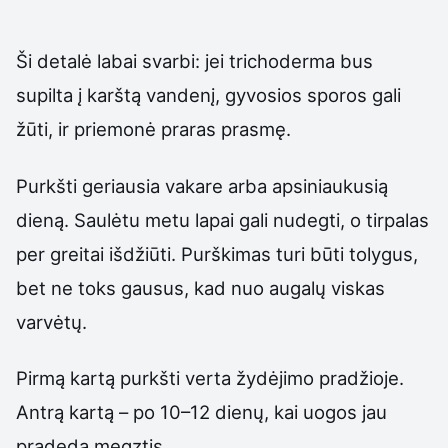
Ši detalė labai svarbi: jei trichoderma bus
supilta į karštą vandenį, gyvosios sporos gali
žūti, ir priemonė praras prasmę.
Purkšti geriausia vakare arba apsiniaukusią
dieną. Saulėtu metu lapai gali nudegti, o tirpalas
per greitai išdžiūti. Purškimas turi būti tolygus,
bet ne toks gausus, kad nuo augalų viskas
varvėtų.
Pirmą kartą purkšti verta žydėjimo pradžioje.
Antrą kartą – po 10–12 dienų, kai uogos jau
pradeda megztis.