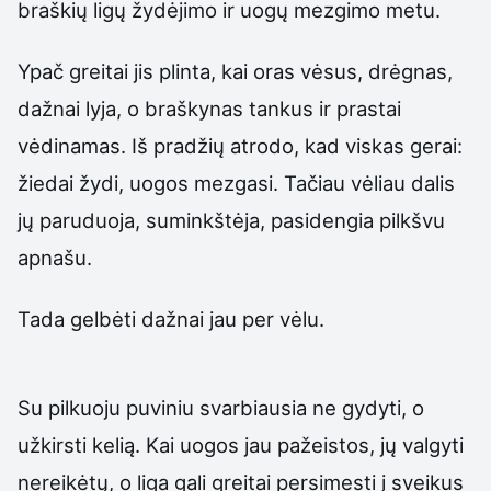
braškių ligų žydėjimo ir uogų mezgimo metu.
Ypač greitai jis plinta, kai oras vėsus, drėgnas,
dažnai lyja, o braškynas tankus ir prastai
vėdinamas. Iš pradžių atrodo, kad viskas gerai:
žiedai žydi, uogos mezgasi. Tačiau vėliau dalis
jų paruduoja, suminkštėja, pasidengia pilkšvu
apnašu.
Tada gelbėti dažnai jau per vėlu.
Su pilkuoju puviniu svarbiausia ne gydyti, o
užkirsti kelią. Kai uogos jau pažeistos, jų valgyti
nereikėtų, o liga gali greitai persimesti į sveikus