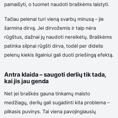
pamaišyti, o tuomet naudoti braškėms laistyti.
Tačiau pelenai turi vieną svarbų minusą – jie
šarmina dirvą. Jei dirvožemis ir taip nėra
rūgštus, dažnai jų naudoti nereikėtų. Braškėms
patinka silpnai rūgšti dirva, todėl per didelis
pelenų kiekis ilgainiui gali duoti priešingą efektą.
Antra klaida – saugoti derlių tik tada,
kai jis jau genda
Net jei braškės gauna tinkamų maisto
medžiagų, derlių gali sugadinti kita problema –
pilkasis puvinys. Tai viena pavojingiausių