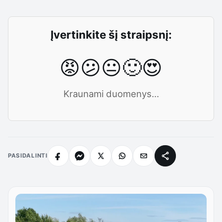
Įvertinkite šį straipsnį:
😡
😕
😐
🙂
😍
Kraunami duomenys...
PASIDALINTI