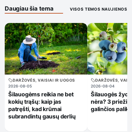
Daugiau šia tema
VISOS TEMOS NAUJIENOS
DARŽOVĖS, VAISIAI IR UOGOS
DARŽOVĖS, VAISI
2026-08-05
2026-08-04
Šilauogėms reikia ne bet
Šilauogės žydi,
kokių trąšų: kaip jas
nėra? 3 priežiū
patręšti, kad krūmai
galinčios palikt
subrandintų gausų derlių