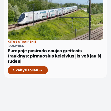
KITAS STRAIPSNIS
ĮDOMYBĖS
Europoje pasirodo naujas greitasis
traukinys: pirmuosius keleivius jis veš jau šį
rudenį
Skaityti toliau →