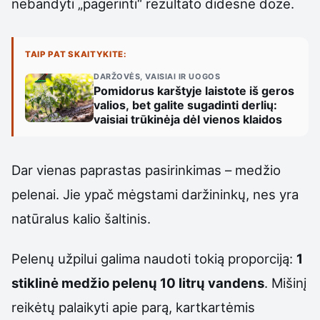
nebandyti „pagerinti“ rezultato didesne doze.
TAIP PAT SKAITYKITE:
DARŽOVĖS, VAISIAI IR UOGOS
Pomidorus karštyje laistote iš geros
valios, bet galite sugadinti derlių:
vaisiai trūkinėja dėl vienos klaidos
Dar vienas paprastas pasirinkimas – medžio
pelenai. Jie ypač mėgstami daržininkų, nes yra
natūralus kalio šaltinis.
Pelenų užpilui galima naudoti tokią proporciją:
1
stiklinė medžio pelenų 10 litrų vandens
. Mišinį
reikėtų palaikyti apie parą, kartkartėmis