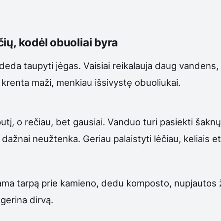
ių, kodėl obuoliai byra
adeda taupyti jėgas. Vaisiai reikalauja daug vandens,
 krenta maži, menkiau išsivystę obuoliukai.
tį, o rečiau, bet gausiai. Vanduo turi pasiekti šaknų 
dažnai neužtenka. Geriau palaistyti lėčiau, keliais 
ama tarpą prie kamieno, dedu komposto, nupjautos žo
gerina dirvą.