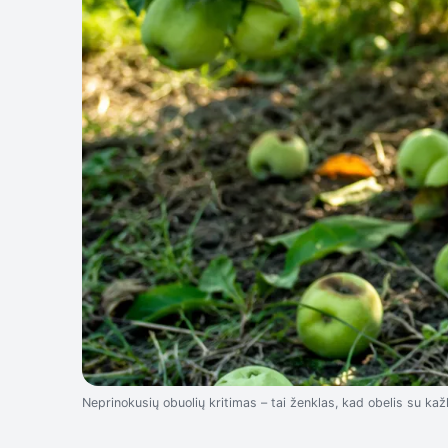
Neprinokusių obuolių kritimas – tai ženklas, kad obelis su ka