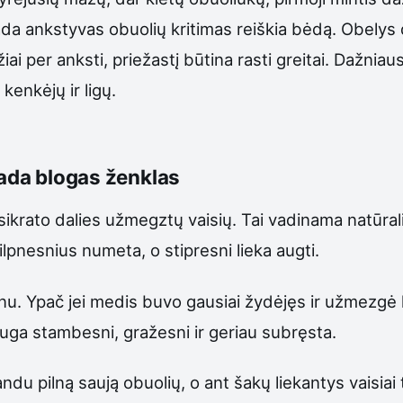
ada ankstyvas obuolių kritimas reiškia bėdą. Obelys da
žiai per anksti, priežastį būtina rasti greitai. Dažnia
kenkėjų ir ligų.
sada blogas ženklas
ikrato dalies užmegztų vaisių. Tai vadinama natūrali
ilpnesnius numeta, o stipresni lieka augti.
inu. Ypač jei medis buvo gausiai žydėjęs ir užmezgė l
auga stambesni, gražesni ir geriau subręsta.
u pilną saują obuolių, o ant šakų liekantys vaisiai t