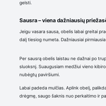
gelsti.
Sausra – viena dažniausių priežasč
Jeigu vasara sausa, obelis labai greitai pr
dalį tiesiog numeta. Dažniausiai pirmiausia
Per sausrą obelis laistau ne dažnai po trupu
sluoksnį. Suaugusiam medžiui vieno kibiro 
nubėgtų paviršiumi.
Labai padeda mulčias. Aplink obelį, palikd
drėgmę, saugo šaknis nuo perkaitimo ir pa