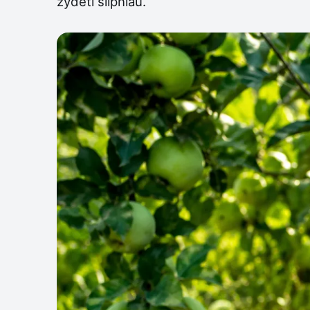
žydėti silpniau.