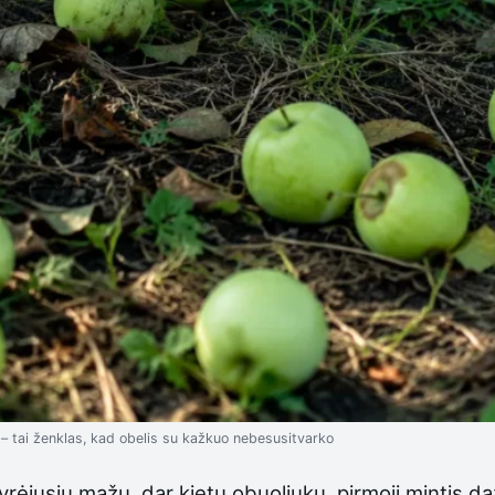
 – tai ženklas, kad obelis su kažkuo nebesusitvarko
byrėjusių mažų, dar kietų obuoliukų, pirmoji mintis 