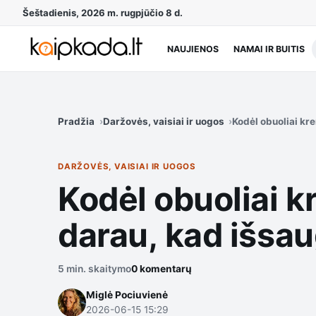
Šeštadienis, 2026 m. rugpjūčio 8 d.
NAUJIENOS
NAMAI IR BUITIS
Pradžia
Daržovės, vaisiai ir uogos
Kodėl obuoliai kr
DARŽOVĖS, VAISIAI IR UOGOS
Kodėl obuoliai k
darau, kad išsau
5 min. skaitymo
0 komentarų
Miglė Pociuvienė
2026-06-15 15:29