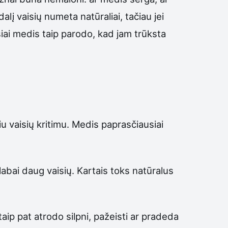
lį vaisių numeta natūraliai, tačiau jei
usiai medis taip parodo, kad jam trūksta
u vaisių kritimu. Medis paprasčiausiai
abai daug vaisių. Kartais toks natūralus
aip pat atrodo silpni, pažeisti ar pradeda