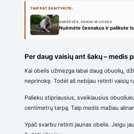
TAIP PAT SKAITYKITE:
DARŽOVĖS, VAISIAI IR UOGOS
Nuėmėte česnakus ir palikote tuš
Per daug vaisių ant šakų – medis p
Kai obelis užmezga labai daug obuolių, džia
neprinokę. Todėl aš nebijau retinti vaisių 
Palieku stipriausius, sveikiausius obuoliuk
centimetrų tarpą. Taip medis mažiau alinam
Ypač svarbu retinti jaunas obelis. Jeigu jau