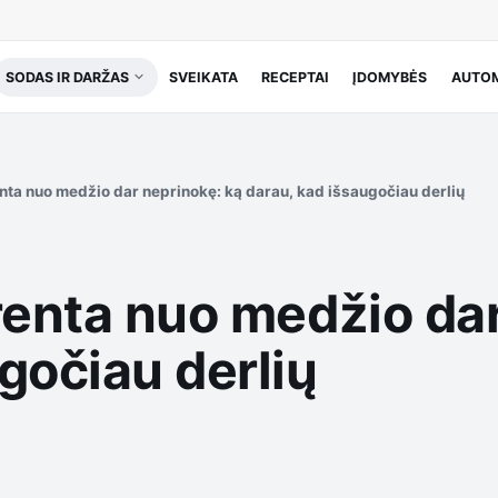
SODAS IR DARŽAS
SVEIKATA
RECEPTAI
ĮDOMYBĖS
AUTOM
enta nuo medžio dar neprinokę: ką darau, kad išsaugočiau derlių
renta nuo medžio da
gočiau derlių