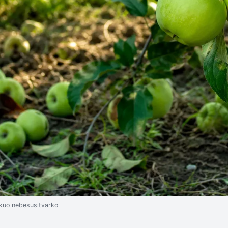
žkuo nebesusitvarko