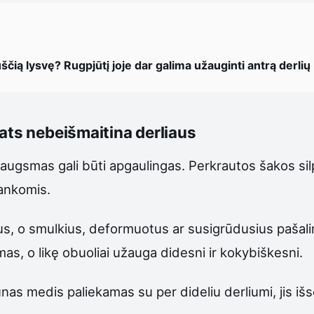
čią lysvę? Rugpjūtį joje dar galima užauginti antrą derlių
ats nebeišmaitina derliaus
ugsmas gali būti apgaulingas. Perkrautos šakos silps
rankomis.
us, o smulkius, deformuotus ar susigrūdusius pašalinu
as, o likę obuoliai užauga didesni ir kokybiškesni.
nas medis paliekamas su per dideliu derliumi, jis išs