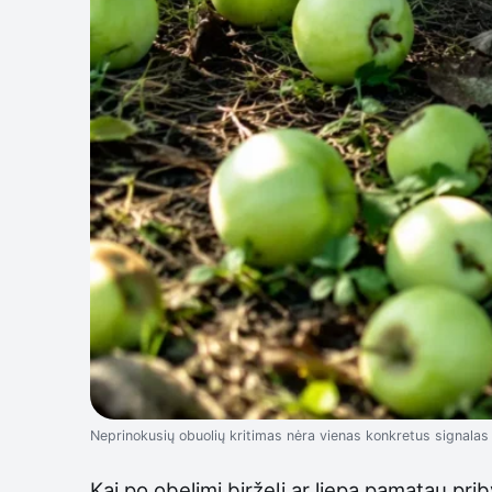
Neprinokusių obuolių kritimas nėra vienas konkretus signalas
Kai po obelimi birželį ar liepą pamatau pri