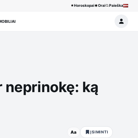
Horoskopai
Orai
Paieška
OBILIAI
r neprinokę: ką
Aa
ĮSIMINTI