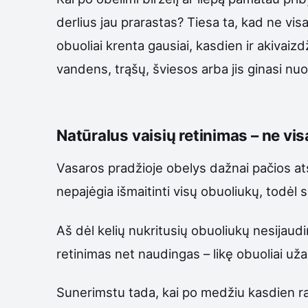
derlius jau prarastas? Tiesa ta, kad ne vis
obuoliai krenta gausiai, kasdien ir akivaizd
vandens, trąšų, šviesos arba jis ginasi nuo 
Natūralus vaisių retinimas – ne vi
Vasaros pradžioje obelys dažnai pačios ats
nepajėgia išmaitinti visų obuoliukų, todėl s
Aš dėl kelių nukritusių obuoliukų nesijaud
retinimas net naudingas – likę obuoliai už
Sunerimstu tada, kai po medžiu kasdien rand