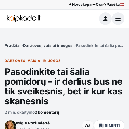
Horoskopai
Orai
Paieška
Meniu
Pradžia
Daržovės, vaisiai ir uogos
Pasodinkite tai šalia pomido
DARŽOVĖS, VAISIAI IR UOGOS
Pasodinkite tai šalia
pomidorų – ir derlius bus ne
tik sveikesnis, bet ir kur kas
skanesnis
2 min. skaitymo
0 komentarų
Miglė Pociuvienė
Aa
ĮSIMINTI
2026-02-24 17:11