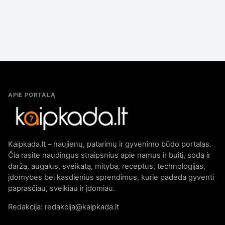
APIE PORTALĄ
Kaipkada.lt – naujienų, patarimų ir gyvenimo būdo portalas.
Čia rasite naudingus straipsnius apie namus ir buitį, sodą ir
daržą, augalus, sveikatą, mitybą, receptus, technologijas,
įdomybes bei kasdienius sprendimus, kurie padeda gyventi
paprasčiau, sveikiau ir įdomiau.
Redakcija: redakcija@kaipkada.lt