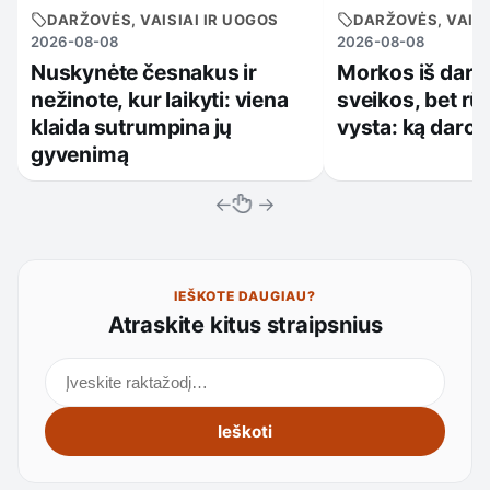
DARŽOVĖS, VAISIAI IR UOGOS
DARŽOVĖS, VAISI
2026-08-08
2026-08-08
Nuskynėte česnakus ir
Morkos iš darž
nežinote, kur laikyti: viena
sveikos, bet rūs
klaida sutrumpina jų
vysta: ką darote
gyvenimą
←
→
IEŠKOTE DAUGIAU?
Atraskite kitus straipsnius
Ieškoti straipsnių
Ieškoti