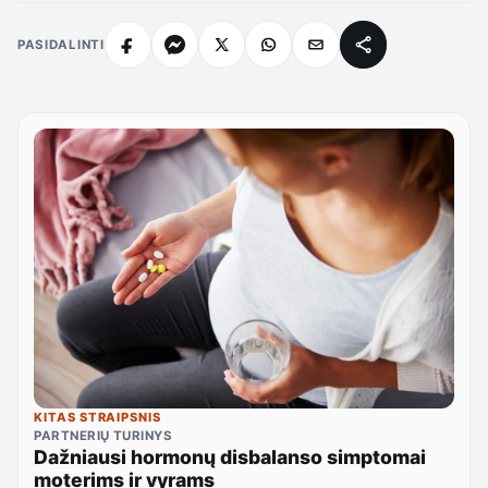
PASIDALINTI
KITAS STRAIPSNIS
PARTNERIŲ TURINYS
Dažniausi hormonų disbalanso simptomai
moterims ir vyrams