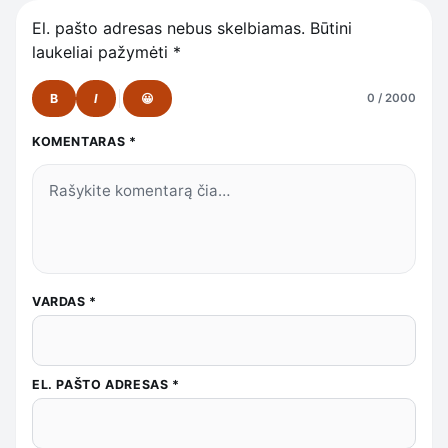
El. pašto adresas nebus skelbiamas.
Būtini
laukeliai pažymėti
*
B
I
😀
0 / 2000
KOMENTARAS
*
VARDAS
*
EL. PAŠTO ADRESAS
*