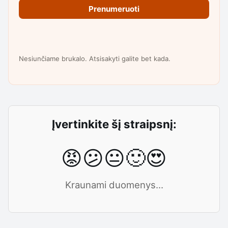
Prenumeruoti
Nesiunčiame brukalo. Atsisakyti galite bet kada.
Įvertinkite šį straipsnį:
😡
😕
😐
🙂
😍
Kraunami duomenys...