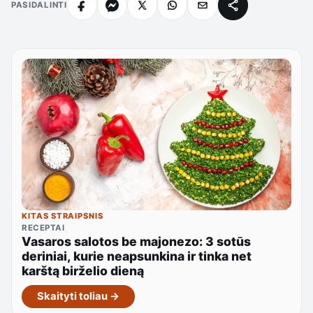
PASIDALINTI
KITAS STRAIPSNIS
RECEPTAI
Vasaros salotos be majonezo: 3 sotūs
deriniai, kurie neapsunkina ir tinka net
karštą birželio dieną
Skaityti toliau →