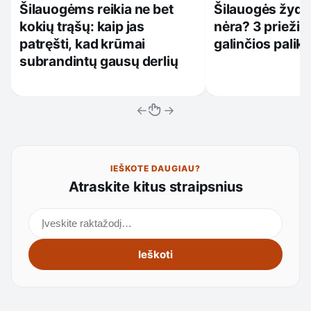
Šilauogėms reikia ne bet
Šilauogės žydi,
kokių trąšų: kaip jas
nėra? 3 priežiū
patręšti, kad krūmai
galinčios palikt
subrandintų gausų derlių
←
→
IEŠKOTE DAUGIAU?
Atraskite kitus straipsnius
Ieškoti straipsnių
Ieškoti