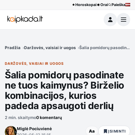
Horoskopai
Orai
Paieška
Meniu
Pradžia
Daržovės, vaisiai ir uogos
Šalia pomidorų pasodinate 
DARŽOVĖS, VAISIAI IR UOGOS
Šalia pomidorų pasodinate
ne tuos kaimynus? Birželio
kombinacijos, kurios
padeda apsaugoti derlių
2 min. skaitymo
0 komentarų
Miglė Pociuvienė
Aa
ĮSIMINTI
2026-05-12 15:15