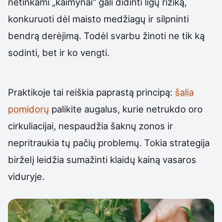
netinkami „kaimynai“ gali didinti ligų riziką,
konkuruoti dėl maisto medžiagų ir silpninti
bendrą derėjimą. Todėl svarbu žinoti ne tik ką
sodinti, bet ir ko vengti.
Praktikoje tai reiškia paprastą principą:
šalia
pomidorų
palikite augalus, kurie netrukdo oro
cirkuliacijai, nespaudžia šaknų zonos ir
nepritraukia tų pačių problemų. Tokia strategija
birželį leidžia sumažinti klaidų kainą vasaros
viduryje.