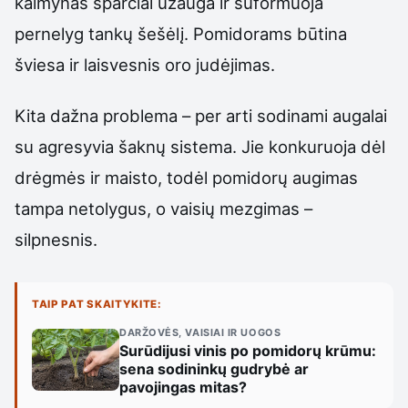
kaimynas sparčiai užauga ir suformuoja
pernelyg tankų šešėlį. Pomidorams būtina
šviesa ir laisvesnis oro judėjimas.
Kita dažna problema – per arti sodinami augalai
su agresyvia šaknų sistema. Jie konkuruoja dėl
drėgmės ir maisto, todėl pomidorų augimas
tampa netolygus, o vaisių mezgimas –
silpnesnis.
TAIP PAT SKAITYKITE:
DARŽOVĖS, VAISIAI IR UOGOS
Surūdijusi vinis po pomidorų krūmu:
sena sodininkų gudrybė ar
pavojingas mitas?