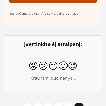
Nesiunčiame brukalo. Atsisakyti galite bet kada.
Įvertinkite šį straipsnį:
😡
😕
😐
🙂
😍
Kraunami duomenys...