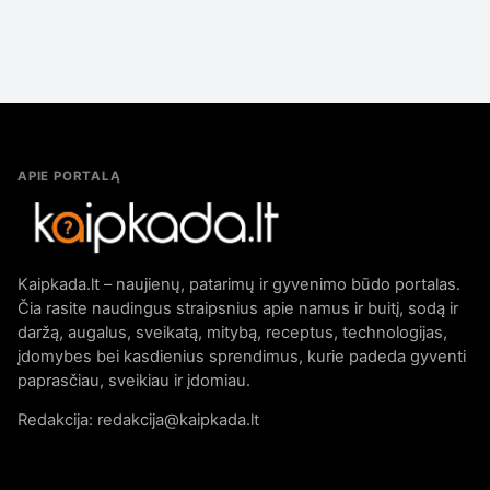
APIE PORTALĄ
Kaipkada.lt – naujienų, patarimų ir gyvenimo būdo portalas.
Čia rasite naudingus straipsnius apie namus ir buitį, sodą ir
daržą, augalus, sveikatą, mitybą, receptus, technologijas,
įdomybes bei kasdienius sprendimus, kurie padeda gyventi
paprasčiau, sveikiau ir įdomiau.
Redakcija: redakcija@kaipkada.lt