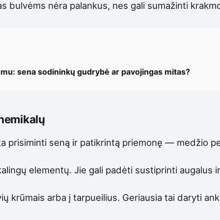
ras bulvėms nėra palankus, nes gali sumažinti krakmo
ūmu: sena sodininkų gudrybė ar pavojingas mitas?
chemikalų
rta prisiminti seną ir patikrintą priemonę — medžio p
eikalingų elementų. Jie gali padėti sustiprinti augalus
ų krūmais arba į tarpueilius. Geriausia tai daryti anks