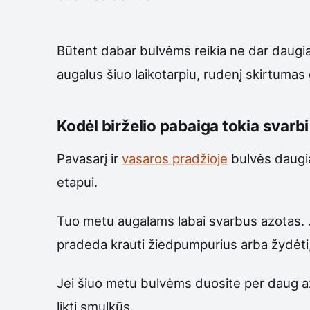
Būtent dabar bulvėms reikia ne dar daugiau
augalus šiuo laikotarpiu, rudenį skirtumas g
Kodėl birželio pabaiga tokia svarb
Pavasarį ir
vasaros pradžioje
bulvės daugiau
etapui.
Tuo metu augalams labai svarbus azotas. Ji
pradeda krauti žiedpumpurius arba žydėti, 
Jei šiuo metu bulvėms duosite per daug azo
likti smulkūs.