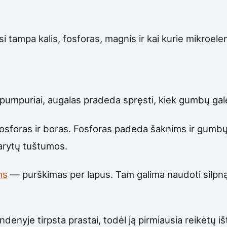
i tampa kalis, fosforas, magnis ir kai kurie mikroele
dpumpuriai, augalas pradeda spręsti, kiek gumbų galės
fosforas ir boras. Fosforas padeda šaknims ir gumbų
darytų tuštumos.
ms
— purškimas per lapus. Tam galima naudoti silpną k
enyje tirpsta prastai, todėl ją pirmiausia reikėtų išti