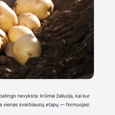
patingo nevyksta: krūmai žaliuoja, kai kur
da vienas svarbiausių etapų — formuojasi