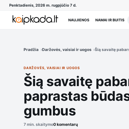
Penktadienis, 2026 m. rugpjūčio 7 d.
NAUJIENOS
NAMAI IR BUITIS
Pradžia
Daržovės, vaisiai ir uogos
Šią savaitę pabar
DARŽOVĖS, VAISIAI IR UOGOS
Šią savaitę paba
paprastas būdas 
gumbus
7 min. skaitymo
0 komentarų