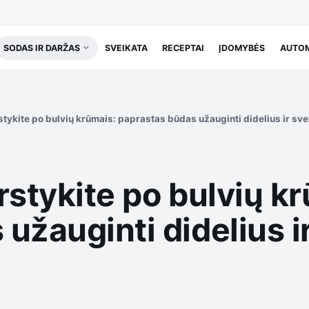
SODAS IR DARŽAS
SVEIKATA
RECEPTAI
ĮDOMYBĖS
AUTOM
stykite po bulvių krūmais: paprastas būdas užauginti didelius ir s
rstykite po bulvių k
užauginti didelius i