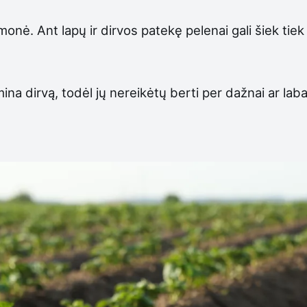
onė. Ant lapų ir dirvos patekę pelenai gali šiek tiek 
a dirvą, todėl jų nereikėtų berti per dažnai ar labai di