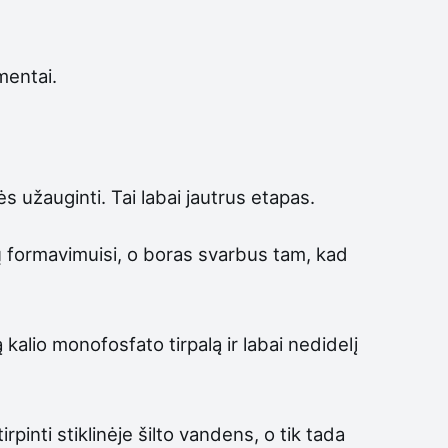
mentai.
 užauginti. Tai labai jautrus etapas.
 formavimuisi, o boras svarbus tam, kad
alio monofosfato tirpalą ir labai nedidelį
rpinti stiklinėje šilto vandens, o tik tada