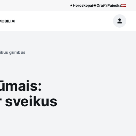
Horoskopai
Orai
Paieška
OBILIAI
veikus gumbus
rūmais:
r sveikus