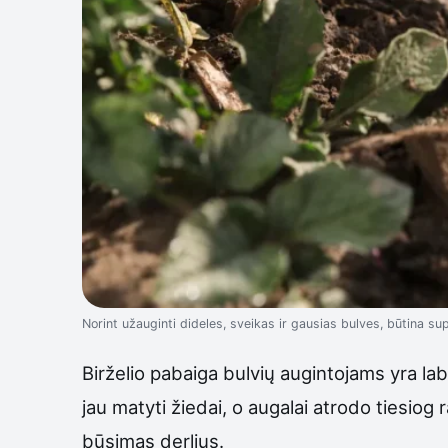
Norint užauginti dideles, sveikas ir gausias bulves, būtina supr
Birželio pabaiga bulvių augintojams yra lab
jau matyti žiedai, o augalai atrodo tiesi
būsimas derlius.