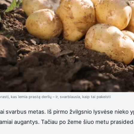
asti, kas lemia prastą derlių – ir, svarbiausia, kaip tai pakeisti
ai svarbus metas. Iš pirmo žvilgsnio lysvėse nieko y
og ramiai augantys. Tačiau po žeme šiuo metu praside