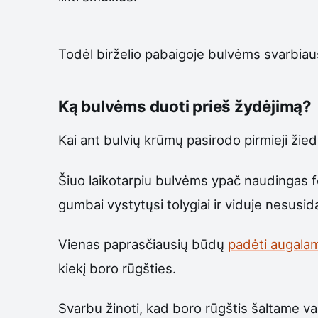
Todėl birželio pabaigoje bulvėms svarbiaus
Ką bulvėms duoti prieš žydėjimą?
Kai ant bulvių krūmų pasirodo pirmieji žie
Šiuo laikotarpiu bulvėms ypač naudingas 
gumbai vystytųsi tolygiai ir viduje nesusi
Vienas paprasčiausių būdų
padėti augala
kiekį boro rūgšties.
Svarbu žinoti, kad boro rūgštis šaltame vand