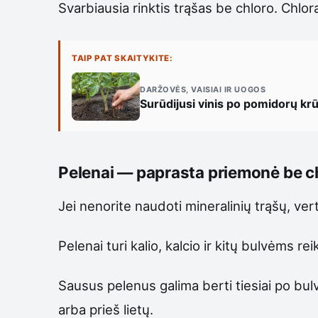
Svarbiausia rinktis trąšas be chloro. Chlo
TAIP PAT SKAITYKITE:
DARŽOVĖS, VAISIAI IR UOGOS
Surūdijusi vinis po pomidorų kr
Pelenai — paprasta priemonė be 
Jei nenorite naudoti mineralinių trąšų, ve
Pelenai turi kalio, kalcio ir kitų bulvėms r
Sausus pelenus galima berti tiesiai po bulvi
arba prieš lietų.