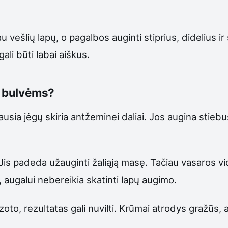
 vešlių lapų, o pagalbos auginti stiprius, didelius i
ali būti labai aiškus.
i bulvėms?
sia jėgų skiria antžeminei daliai. Jos augina stiebus
s padeda užauginti žaliąją masę. Tačiau vasaros vidu
augalui nebereikia skatinti lapų augimo.
to, rezultatas gali nuvilti. Krūmai atrodys gražūs, a