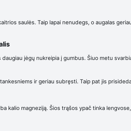
 kaitrios saulės. Taip lapai nenudegs, o augalas ger
alis
vis daugiau jėgų nukreipia į gumbus. Šiuo metu svarbi
kesniems ir geriau subręsti. Taip pat jis prisideda 
rba kalio magneziją. Šios trąšos ypač tinka lengvose