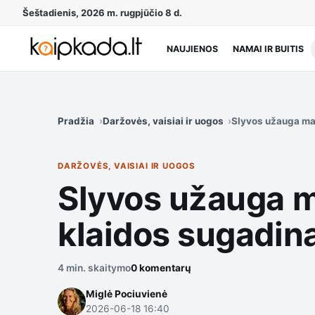
Šeštadienis, 2026 m. rugpjūčio 8 d.
NAUJIENOS
NAMAI IR BUITIS
Pradžia
Daržovės, vaisiai ir uogos
Slyvos užauga maž
DARŽOVĖS, VAISIAI IR UOGOS
Slyvos užauga m
klaidos sugadina
4 min. skaitymo
0 komentarų
Miglė Pociuvienė
2026-06-18 16:40