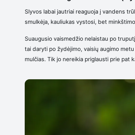
Slyvos labai jautriai reaguoja į vandens tr
smulkėja, kauliukas vystosi, bet minkštimo 
Suaugusio vaismedžio nelaistau po truputį 
tai daryti po žydėjimo, vaisių augimo metu
mulčias. Tik jo nereikia priglausti prie pat