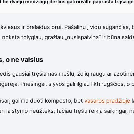
be dviejų medžiagų derlius gali nuvilti: paprasta trąša gel
šviesus ir pralaidus orui. Pašalinu į vidų augančias, 
noksta tolygiau, gražiau „nusispalvina” ir būna sal
, o ne vaisius
dis gausiai tręšiamas mėšlu, žolių raugu ar azotinėmi
rėja. Priešingai, slyvos gali ilgiau likti rūgščios, o
asarį galima duoti komposto, bet
vasaros pradžioje
l
en laistymo neužteks, tačiau tręšti reikia saikingai, ne