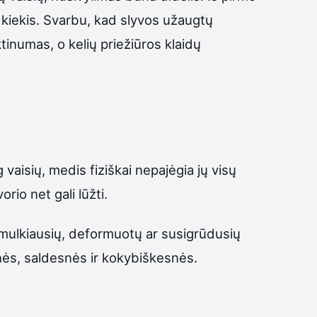
ų kiekis. Svarbu, kad slyvos užaugtų
ktinumas, o kelių priežiūros klaidų
vaisių, medis fiziškai nepajėgia jų visų
rio net gali lūžti.
į smulkiausių, deformuotų ar susigrūdusių
snės, saldesnės ir kokybiškesnės.