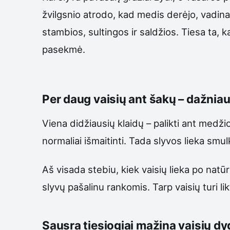
žvilgsnio atrodo, kad medis derėjo, vadinas
stambios, sultingos ir saldžios. Tiesa ta, k
pasekmė.
Per daug vaisių ant šakų – dažniau
Viena didžiausių klaidų – palikti ant medži
normaliai išmaitinti. Tada slyvos lieka smu
Aš visada stebiu, kiek vaisių lieka po natūr
slyvų pašalinu rankomis. Tarp vaisių turi 
Sausra tiesiogiai mažina vaisių dy