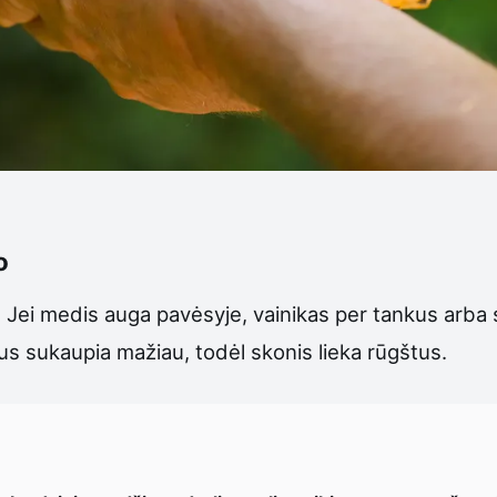
o
 Jei medis auga pavėsyje, vainikas per tankus arba sl
aus sukaupia mažiau, todėl skonis lieka rūgštus.