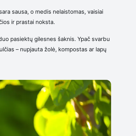
asara sausa, o medis nelaistomas, vaisiai
ios ir prastai noksta.
nduo pasiektų gilesnes šaknis. Ypač svarbu
ulčias – nupjauta žolė, kompostas ar lapų