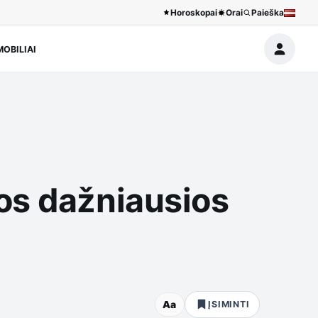
Horoskopai
Orai
Paieška
OBILIAI
os dažniausios
Aa
ĮSIMINTI