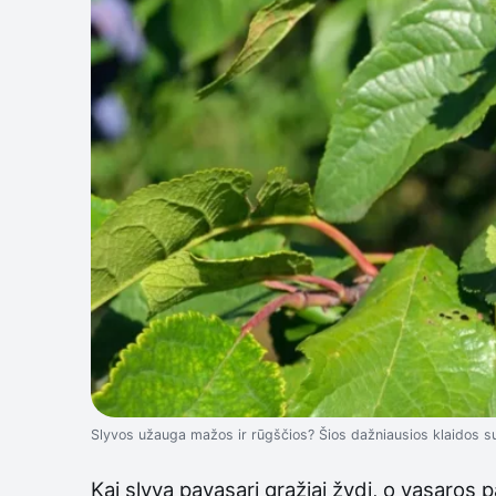
Slyvos užauga mažos ir rūgščios? Šios dažniausios klaidos su
Kai slyva pavasarį gražiai žydi, o vasaros 