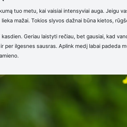
ūkumą tuo metu, kai vaisiai intensyviai auga. Jeigu v
lieka mažai. Tokios slyvos dažnai būna kietos, rūgšč
kasdien. Geriau laistyti rečiau, bet gausiai, kad va
 ir per ilgesnes sausras. Aplink medį labai padeda m
 kamieno.