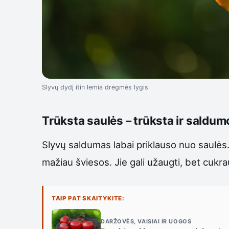
Slyvų dydį itin lemia drėgmės lygis
Trūksta saulės – trūksta ir saldum
Slyvų saldumas labai priklauso nuo saulės.
mažiau šviesos. Jie gali užaugti, bet cukr
TAIP PAT SKAITYKITE:
DARŽOVĖS, VAISIAI IR UOGOS