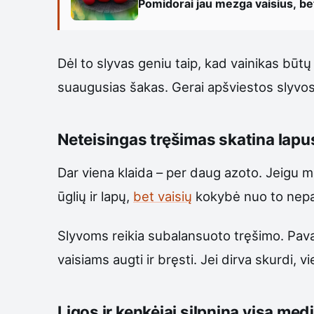
Pomidorai jau mezga vaisius, bet 
Dėl to slyvas geniu taip, kad vainikas būtų 
suaugusias šakas. Gerai apšviestos slyvos 
Neteisingas tręšimas skatina lapus
Dar viena klaida – per daug azoto. Jeigu me
ūglių ir lapų,
bet vaisių
kokybė nuo to nepage
Slyvoms reikia subalansuoto tręšimo. Pav
vaisiams augti ir bręsti. Jei dirva skurdi, vi
Ligos ir kenkėjai silpnina visą medį