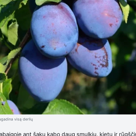
gadina visą derlių
pabaigoje ant šakų kabo daug smulkių, kietų ir rūgšči