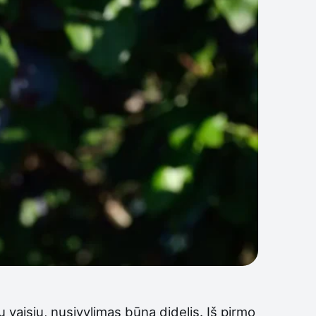
ų vaisių, nusivylimas būna didelis. Iš pirmo