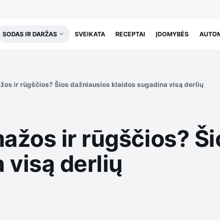
SODAS IR DARŽAS
SVEIKATA
RECEPTAI
ĮDOMYBĖS
AUTOM
os ir rūgščios? Šios dažniausios klaidos sugadina visą derlių
ažos ir rūgščios? Ši
 visą derlių