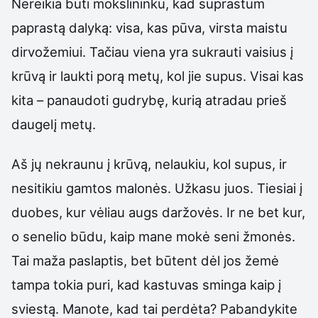
Nereikia būti mokslininku, kad suprastum
paprastą dalyką: visa, kas pūva, virsta maistu
dirvožemiui. Tačiau viena yra sukrauti vaisius į
krūvą ir laukti porą metų, kol jie supus. Visai kas
kita – panaudoti gudrybę, kurią atradau prieš
daugelį metų.
Aš jų nekraunu į krūvą, nelaukiu, kol supus, ir
nesitikiu gamtos malonės. Užkasu juos. Tiesiai į
duobes, kur vėliau augs daržovės. Ir ne bet kur,
o senelio būdu, kaip mane mokė seni žmonės.
Tai maža paslaptis, bet būtent dėl jos žemė
tampa tokia puri, kad kastuvas sminga kaip į
sviestą. Manote, kad tai perdėta? Pabandykite