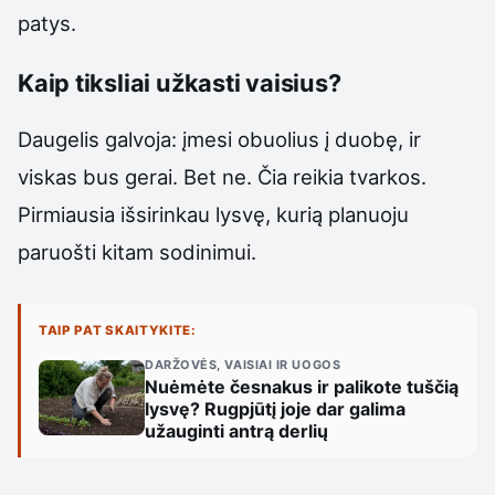
patys.
Kaip tiksliai užkasti vaisius?
Daugelis galvoja: įmesi obuolius į duobę, ir
viskas bus gerai. Bet ne. Čia reikia tvarkos.
Pirmiausia išsirinkau lysvę, kurią planuoju
paruošti kitam sodinimui.
TAIP PAT SKAITYKITE:
DARŽOVĖS, VAISIAI IR UOGOS
Nuėmėte česnakus ir palikote tuščią
lysvę? Rugpjūtį joje dar galima
užauginti antrą derlių