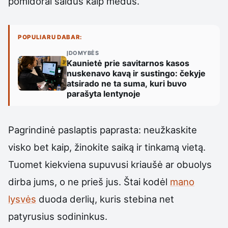
pomidorai saldūs kaip medus.
POPULIARU DABAR:
ĮDOMYBĖS
Kaunietė prie savitarnos kasos
nuskenavo kavą ir sustingo: čekyje
atsirado ne ta suma, kuri buvo
parašyta lentynoje
Pagrindinė paslaptis paprasta: neužkaskite
visko bet kaip, žinokite saiką ir tinkamą vietą.
Tuomet kiekviena supuvusi kriaušė ar obuolys
dirba jums, o ne prieš jus. Štai kodėl
mano
lysvės
duoda derlių, kuris stebina net
patyrusius sodininkus.