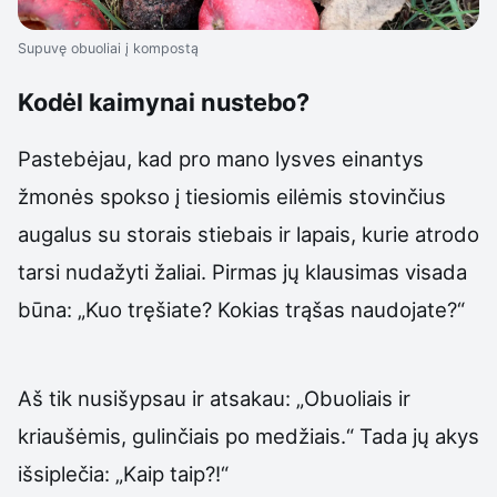
Supuvę obuoliai į kompostą
Kodėl kaimynai nustebo?
Pastebėjau, kad pro mano lysves einantys
žmonės spokso į tiesiomis eilėmis stovinčius
augalus su storais stiebais ir lapais, kurie atrodo
tarsi nudažyti žaliai. Pirmas jų klausimas visada
būna: „Kuo tręšiate? Kokias trąšas naudojate?“
Aš tik nusišypsau ir atsakau: „Obuoliais ir
kriaušėmis, gulinčiais po medžiais.“ Tada jų akys
išsiplečia: „Kaip taip?!“