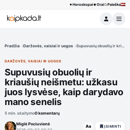
Horoskopai
Orai
Paieška
Meniu
Pradžia
Daržovės, vaisiai ir uogos
Supuvusių obuolių ir kriauš
DARŽOVĖS, VAISIAI IR UOGOS
Supuvusių obuolių ir
kriaušių neišmetu: užkasu
juos lysvėse, kaip darydavo
mano senelis
5 min. skaitymo
0 komentarų
Miglė Pociuvienė
Aa
ĮSIMINTI
2025-09-03 09:32