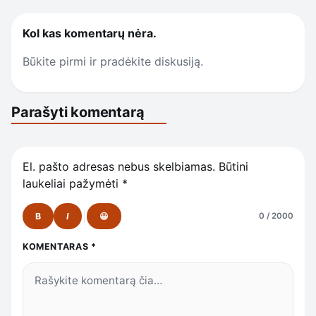
Kol kas komentarų nėra.
Būkite pirmi ir pradėkite diskusiją.
Parašyti komentarą
El. pašto adresas nebus skelbiamas.
Būtini
laukeliai pažymėti
*
B
I
😀
0 / 2000
KOMENTARAS
*