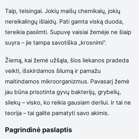
Taip, teisingai. Jokių maišų chemikalų, jokių
nereikalingų išlaidų. Pati gamta viską duoda,
tereikia pasiimti. Supuvę vaisiai žemėje ne šiaip
suyra – jie tampa savotiška „krosnimi“.
Žiemą, kai žemė užšąla, šios liekanos pradeda
veikti, išskirdamos šilumą ir pamažu
maitindamos mikroorganizmus. Pavasarį žemė
jau būna prisotinta gyvų bakterijų, grybelių,
sliekų – visko, ko reikia gausiam derliui. Ir tai ne
teorija – tai galite pamatyti savo akimis.
Pagrindinė paslaptis