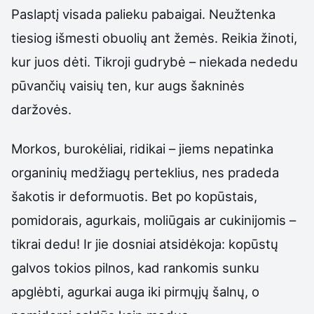
Paslaptį visada palieku pabaigai. Neužtenka
tiesiog išmesti obuolių ant žemės. Reikia žinoti,
kur juos dėti. Tikroji gudrybė – niekada nededu
pūvančių vaisių ten, kur augs šakninės
daržovės.
Morkos, burokėliai, ridikai – jiems nepatinka
organinių medžiagų perteklius, nes pradeda
šakotis ir deformuotis. Bet po kopūstais,
pomidorais, agurkais, moliūgais ar cukinijomis –
tikrai dedu! Ir jie dosniai atsidėkoja: kopūstų
galvos tokios pilnos, kad rankomis sunku
apglėbti, agurkai auga iki pirmųjų šalnų, o