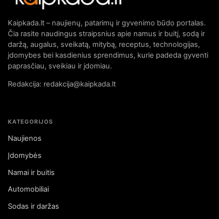
Kaipkada.lt – naujienų, patarimų ir gyvenimo būdo portalas.
Čia rasite naudingus straipsnius apie namus ir buitį, sodą ir
daržą, augalus, sveikatą, mitybą, receptus, technologijas,
įdomybes bei kasdienius sprendimus, kurie padeda gyventi
paprasčiau, sveikiau ir įdomiau.
Redakcija: redakcija@kaipkada.lt
KATEGORIJOS
Naujienos
Įdomybės
Namai ir buitis
Automobiliai
Sodas ir daržas