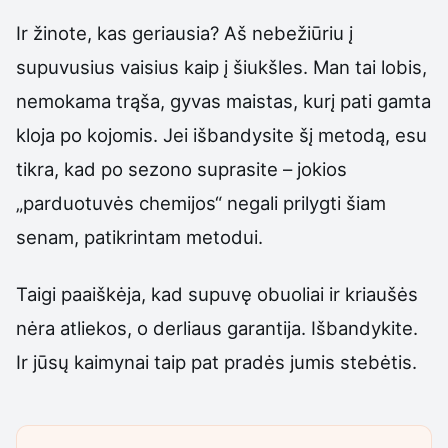
Ir žinote, kas geriausia? Aš nebežiūriu į
supuvusius vaisius kaip į šiukšles. Man tai lobis,
nemokama trąša, gyvas maistas, kurį pati gamta
kloja po kojomis. Jei išbandysite šį metodą, esu
tikra, kad po sezono suprasite – jokios
„parduotuvės chemijos“ negali prilygti šiam
senam, patikrintam metodui.
Taigi paaiškėja, kad supuvę obuoliai ir kriaušės
nėra atliekos, o derliaus garantija. Išbandykite.
Ir jūsų kaimynai taip pat pradės jumis stebėtis.