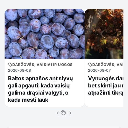
DARŽOVĖS, VAISIAI IR UOGOS
DARŽOVĖS, VAISI
2026-08-08
2026-08-07
Baltos apnašos ant slyvų
Vynuogės dar 
gali apgauti: kada vaisių
bet skinti jau no
galima drąsiai valgyti, o
atpažinti tikrą 
kada mesti lauk
←
→