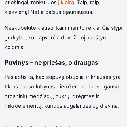
priešingai, renku juos
į kibirą
. Taip, taip,
kiekvieną! Net ir pačius bjauriausius.
Neskubėkite klausti, kam man to reikia. Čia slypi
gudrybė, kuri apverčia dirvožemį aukštyn
kojomis.
Puvinys – ne priešas, o draugas
Paslaptis ta, kad supuvę obuoliai ir kriaušės yra
tikras aukso lobynas dirvožemiui. Juose gausu
organinių medžiagų, cukrų, drėgmės ir
mikroelementų, kuriuos augalai tiesiog dievina.