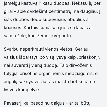
Įsmeigu kastuvą ir kasu duobes. Nekasu jų per
giliai – apie dvidešimt centimetrų, ne daugiau. Į
šias duobes dedu supuvusius obuolius ar
kriaušes. Kartais sumaišau juos su lapais ar
sausa žole, kad žemė „kvėpuotų“.
Svarbu neperkrauti vienos vietos. Geriau
vaisius išbarstyti po visą lysvę kaip „prieskonį“,
nei suversti į vieną duobę. Taip dirvožemis
tolygiai prisotins organinėmis medžiagomis, o
augalų šaknys vėliau ras maisto bet kuriame
lysvės kampelyje.
Pavasarį, kai pasodinu daigus – ar tai būtų