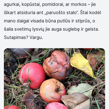
agurkai, kopūstai, pomidorai, ar morkos – jie
iškart atsiduria ant „paruošto stalo“. Štai kodėl
mano daigai visada būna putlūs ir stiprūs, o
šalia svetimų lysvių jie auga suglebę ir gelsta.
Sutapimas? Vargu.