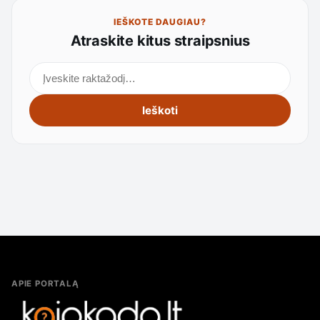
IEŠKOTE DAUGIAU?
Atraskite kitus straipsnius
Ieškoti straipsnių
Ieškoti
APIE PORTALĄ