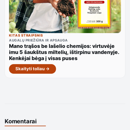
KITAS STRAIPSNIS
AUGALŲ PRIEŽIŪRA IR APSAUGA
Mano trąšos be lašelio chemijos: virtuvėje
imu 5 šaukštus miltelių, ištirpinu vandenyje.
Kenkėjai bėga į visas puses
Skaityti toliau →
Komentarai