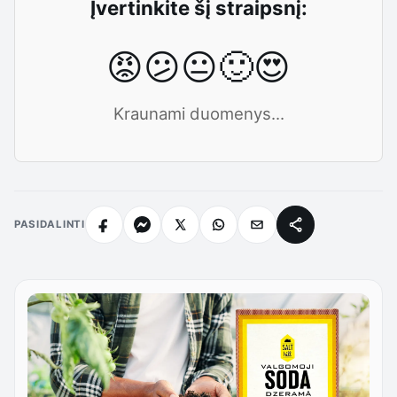
Įvertinkite šį straipsnį:
😡
😕
😐
🙂
😍
Kraunami duomenys...
PASIDALINTI