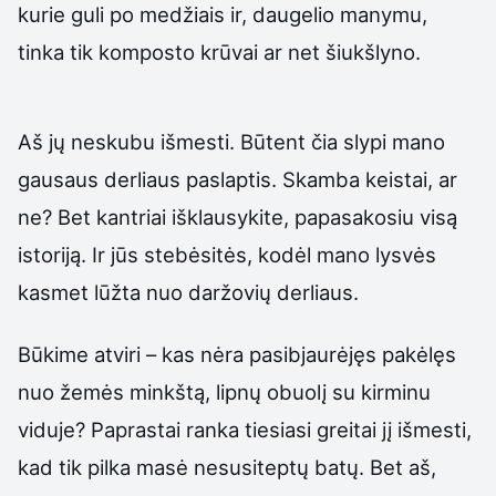
kurie guli po medžiais ir, daugelio manymu,
tinka tik komposto krūvai ar net šiukšlyno.
Aš jų neskubu išmesti. Būtent čia slypi mano
gausaus derliaus paslaptis. Skamba keistai, ar
ne? Bet kantriai išklausykite, papasakosiu visą
istoriją. Ir jūs stebėsitės, kodėl mano lysvės
kasmet lūžta nuo daržovių derliaus.
Būkime atviri – kas nėra pasibjaurėjęs pakėlęs
nuo žemės minkštą, lipnų obuolį su kirminu
viduje? Paprastai ranka tiesiasi greitai jį išmesti,
kad tik pilka masė nesusiteptų batų. Bet aš,