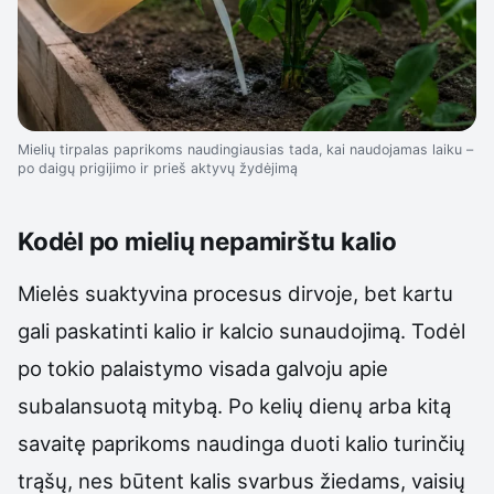
Mielių tirpalas paprikoms naudingiausias tada, kai naudojamas laiku –
po daigų prigijimo ir prieš aktyvų žydėjimą
Kodėl po mielių nepamirštu kalio
Mielės suaktyvina procesus dirvoje, bet kartu
gali paskatinti kalio ir kalcio sunaudojimą. Todėl
po tokio palaistymo visada galvoju apie
subalansuotą mitybą. Po kelių dienų arba kitą
savaitę paprikoms naudinga duoti kalio turinčių
trąšų, nes būtent kalis svarbus žiedams, vaisių