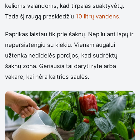
kelioms valandoms, kad tirpalas suaktyvėtų.
Tada šį raugą praskiedžiu
10 litrų vandens
.
Paprikas laistau tik prie šaknų. Nepilu ant lapų ir
nepersistengiu su kiekiu. Vienam augalui
užtenka nedidelės porcijos, kad sudrėktų
šaknų zona. Geriausia tai daryti ryte arba
vakare, kai nėra kaitrios saulės.