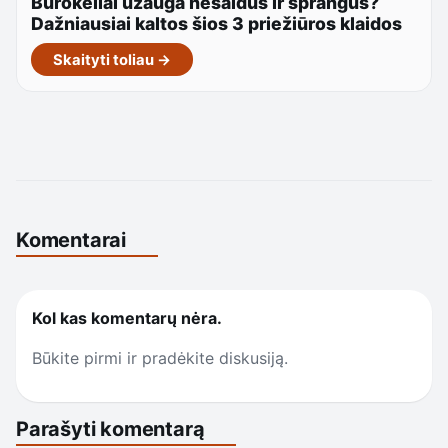
Burokėliai užauga nesaldūs ir sprangūs?
Dažniausiai kaltos šios 3 priežiūros klaidos
Skaityti toliau →
Komentarai
Kol kas komentarų nėra.
Būkite pirmi ir pradėkite diskusiją.
Parašyti komentarą