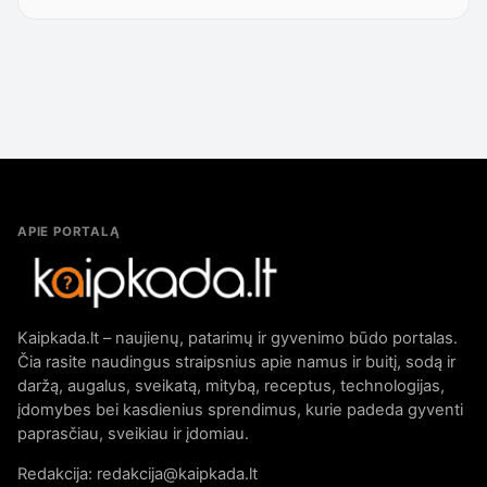
APIE PORTALĄ
Kaipkada.lt – naujienų, patarimų ir gyvenimo būdo portalas.
Čia rasite naudingus straipsnius apie namus ir buitį, sodą ir
daržą, augalus, sveikatą, mitybą, receptus, technologijas,
įdomybes bei kasdienius sprendimus, kurie padeda gyventi
paprasčiau, sveikiau ir įdomiau.
Redakcija: redakcija@kaipkada.lt