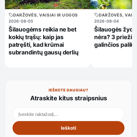
DARŽOVĖS, VAISIAI IR UOGOS
DARŽOVĖS, VAISI
2026-08-05
2026-08-04
Šilauogėms reikia ne bet
Šilauogės žydi,
kokių trąšų: kaip jas
nėra? 3 priežiū
patręšti, kad krūmai
galinčios palikt
subrandintų gausų derlių
IEŠKOTE DAUGIAU?
Atraskite kitus straipsnius
Ieškoti straipsnių
Ieškoti