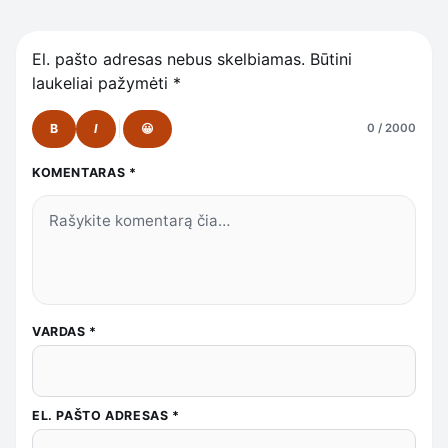
El. pašto adresas nebus skelbiamas.
Būtini
laukeliai pažymėti
*
B
I
😀
0 / 2000
KOMENTARAS
*
VARDAS
*
EL. PAŠTO ADRESAS
*