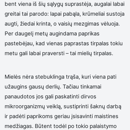
bent viena iš šių sąlygų suprastėja, augalai labai
greitai tai parodo: lapai pabąla, krūmeliai sustoja
augti, žiedai krinta, o vaisių mezgimas vėluoja.
Per daugelį metų augindama paprikas
pastebėjau, kad vienas paprastas tirpalas tokiu
metu gali labai praversti – tai mielių tirpalas.
Mielės nėra stebuklinga trąša, kuri viena pati
užaugins gausų derlių. Tačiau tinkamai
panaudotos jos gali paskatinti dirvos
mikroorganizmų veiklą, sustiprinti šaknų darbą
ir padėti paprikoms geriau įsisavinti maistines
medžiagas. Būtent todėl po tokio palaistymo