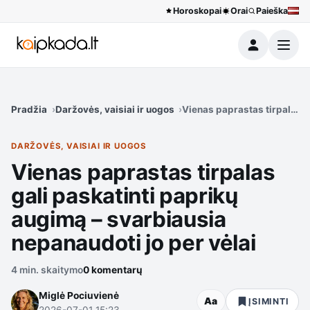
Horoskopai
Orai
Paieška
Meniu
Pradžia
Daržovės, vaisiai ir uogos
Vienas paprastas tirpalas g
DARŽOVĖS, VAISIAI IR UOGOS
Vienas paprastas tirpalas
gali paskatinti paprikų
augimą – svarbiausia
nepanaudoti jo per vėlai
4 min. skaitymo
0 komentarų
Miglė Pociuvienė
Aa
ĮSIMINTI
2026-07-01 15:23