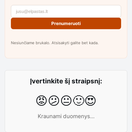
Prenumeruoti
Nesiunčiame brukalo. Atsisakyti galite bet kada.
Įvertinkite šį straipsnį:
😡
😕
😐
🙂
😍
Kraunami duomenys...