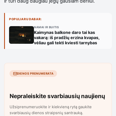
ir turi daug daugiau jėgų gausiam derliui.
POPULIARU DABAR:
NAMAI IR BUITIS
Kaimynas balkone daro tai kas
vakarą: iš pradžių erzina kvapas,
vėliau gali tekti kviesti tarnybas
DIENOS PRENUMERATA
Nepraleiskite svarbiausių naujienų
Užsiprenumeruokite ir kiekvieną rytą gaukite
svarbiausių dienos straipsnių santrauką.