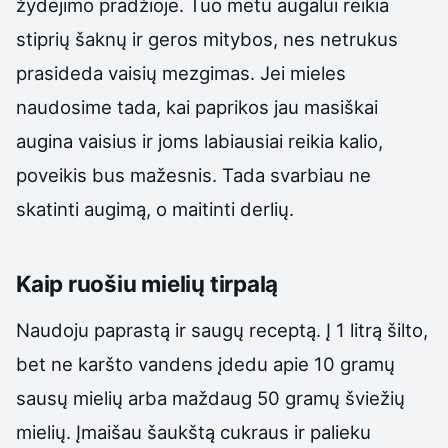
žydėjimo pradžioje. Tuo metu augalui reikia
stiprių šaknų ir geros mitybos, nes netrukus
prasideda vaisių mezgimas. Jei mieles
naudosime tada, kai paprikos jau masiškai
augina vaisius ir joms labiausiai reikia kalio,
poveikis bus mažesnis. Tada svarbiau ne
skatinti augimą, o maitinti derlių.
Kaip ruošiu mielių tirpalą
Naudoju paprastą ir saugų receptą. Į 1 litrą šilto,
bet ne karšto vandens įdedu apie 10 gramų
sausų mielių arba maždaug 50 gramų šviežių
mielių. Įmaišau šaukštą cukraus ir palieku