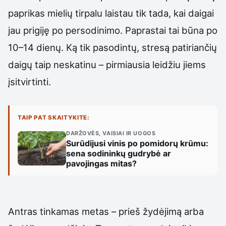
paprikas mielių tirpalu laistau tik tada, kai daigai
jau prigiję po persodinimo. Paprastai tai būna po
10–14 dienų. Ką tik pasodintų, stresą patiriančių
daigų taip neskatinu – pirmiausia leidžiu jiems
įsitvirtinti.
TAIP PAT SKAITYKITE:
DARŽOVĖS, VAISIAI IR UOGOS
Surūdijusi vinis po pomidorų krūmu:
sena sodininkų gudrybė ar
pavojingas mitas?
Antras tinkamas metas – prieš žydėjimą arba